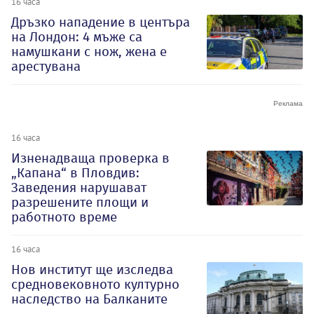
16 часа
Дръзко нападение в центъра
на Лондон: 4 мъже са
намушкани с нож, жена е
арестувана
16 часа
Изненадваща проверка в
„Капана“ в Пловдив:
Заведения нарушават
разрешените площи и
работното време
16 часа
Нов институт ще изследва
средновековното културно
наследство на Балканите