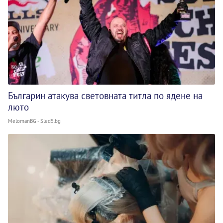
Българин атакува световната титла по ядене на
люто
MelomanBG - Sled5.bg