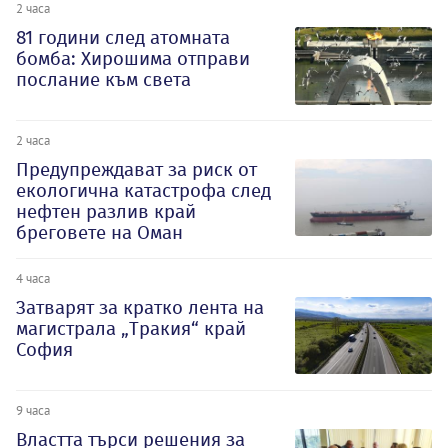
2 часа
81 години след атомната
бомба: Хирошима отправи
послание към света
2 часа
Предупреждават за риск от
екологична катастрофа след
нефтен разлив край
бреговете на Оман
4 часа
Затварят за кратко лента на
магистрала „Тракия“ край
София
9 часа
Властта търси решения за