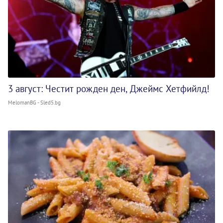
3 август: Честит рожден ден, Джеймс Хетфийлд!
MelomanBG - Sled5.bg