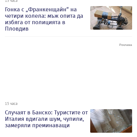
15 часа
Гонка с „Франкенщайн“ на
четири колела: мъж опита да
избяга от полицията в
Пловдив
15 часа
Случаят в Банско: Туристите от
Италия вдигали шум, чупили,
замеряли преминаващи