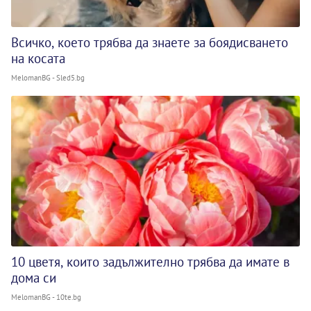
Всичко, което трябва да знаете за боядисването
на косата
MelomanBG - Sled5.bg
10 цветя, които задължително трябва да имате в
дома си
MelomanBG - 10te.bg