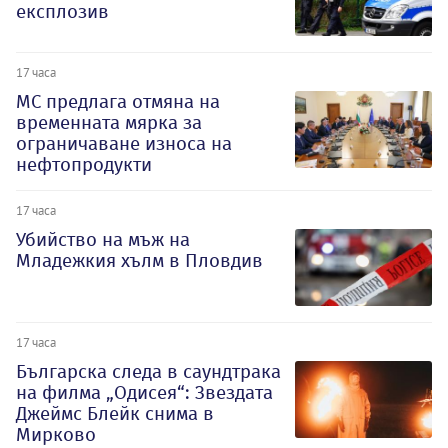
експлозив
17 часа
МС предлага отмяна на
временната мярка за
ограничаване износа на
нефтопродукти
17 часа
Убийство на мъж на
Младежкия хълм в Пловдив
17 часа
Българска следа в саундтрака
на филма „Одисея“: Звездата
Джеймс Блейк снима в
Мирково