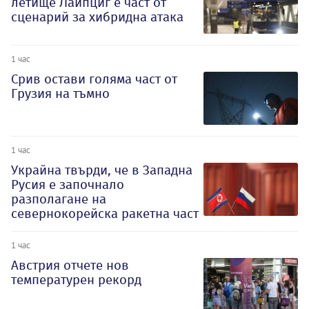
летище Лайпциг е част от
сценарий за хибридна атака
1 час
Срив остави голяма част от
Грузия на тъмно
1 час
Украйна твърди, че в Западна
Русия е започнало
разполагане на
севернокорейска ракетна част
1 час
Австрия отчете нов
температурен рекорд