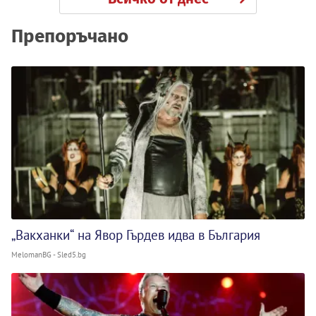
Препоръчано
„Вакханки“ на Явор Гърдев идва в България
MelomanBG - Sled5.bg