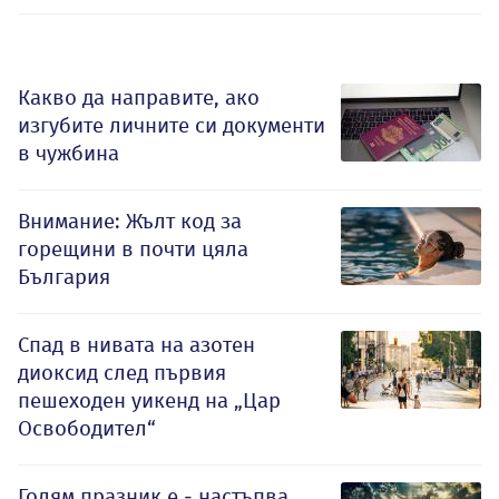
Какво да направите, ако
изгубите личните си документи
в чужбина
Внимание: Жълт код за
горещини в почти цяла
България
Спад в нивата на азотен
диоксид след първия
пешеходен уикенд на „Цар
Освободител“
Голям празник е - настъпва