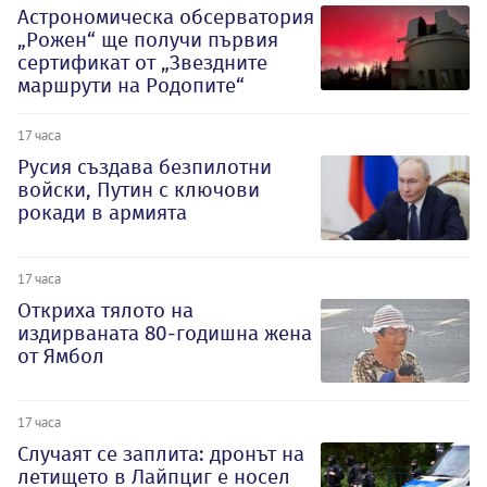
Астрономическа обсерватория
„Рожен“ ще получи първия
сертификат от „Звездните
маршрути на Родопите“
17 часа
Русия създава безпилотни
войски, Путин с ключови
рокади в армията
17 часа
Откриха тялото на
издирваната 80-годишна жена
от Ямбол
17 часа
Случаят се заплита: дронът на
летището в Лайпциг е носел