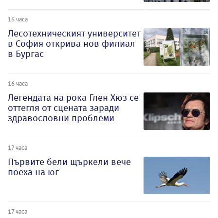
16 часа
Лесотехническият университет
в София открива нов филиал
в Бургас
16 часа
Легендата на рока Глен Хюз се
оттегля от сцената заради
здравословни проблеми
17 часа
Първите бели щъркели вече
поеха на юг
17 часа