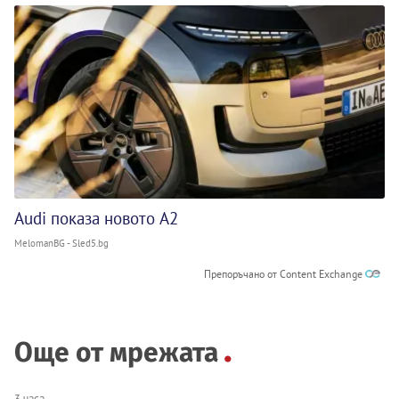
Audi показа новото A2
MelomanBG - Sled5.bg
Препоръчано от Content Exchange
Още от мрежата
3 часа