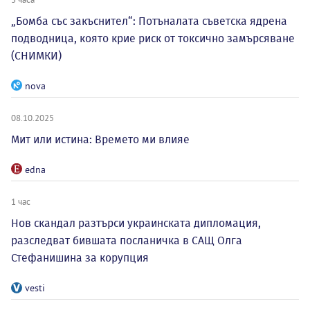
„Бомба със закъснител“: Потъналата съветска ядрена
подводница, която крие риск от токсично замърсяване
(СНИМКИ)
nova
08.10.2025
Мит или истина: Времето ми влияе
edna
1 час
Нов скандал разтърси украинската дипломация,
разследват бившата посланичка в САЩ Олга
Стефанишина за корупция
vesti