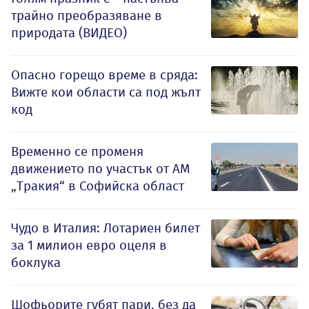
трайно преобразяване в
природата (ВИДЕО)
Опасно горещо време в сряда:
Вижте кои области са под жълт
код
Временно се променя
движението по участък от АМ
„Тракия“ в Софийска област
Чудо в Италия: Лотариен билет
за 1 милион евро оцеля в
боклука
Шофьорите губят пари, без да