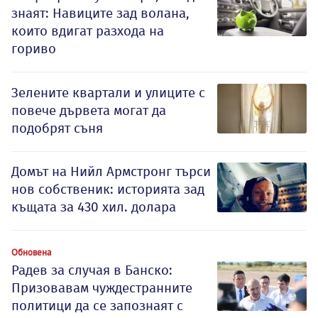
знаят: Навиците зад волана,
които вдигат разхода на
гориво
Зелените квартали и улиците с
повече дървета могат да
подобрят съня
Домът на Нийл Армстронг търси
нов собственик: историята зад
къщата за 430 хил. долара
Обновена
Радев за случая в Банско:
Призовавам чуждестранните
политици да се запознаят с