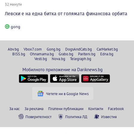
32 минути
Левски е на една битка от голямата финансова орбита
gong
Abv.bg
Vbox7.com
Gong.bg
DogsAndCats.bg
CarMarket.bg
BISS.bg
Ohnamama.bg
Grabo.bg
Pariteni.bg
Edna.bg
Vesti.bg
Nova.bg
Telegraph.bg
Мобилното приложение на Dariknews.bg
Четете ни в Google News
За нас
За реклама
Платени публикации
Контакти
Facebook
Поверителност
Политика ЛД
Известия