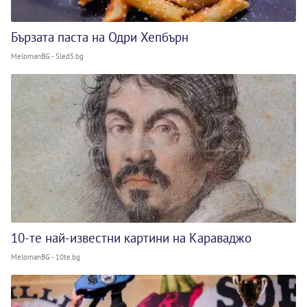
Бързата паста на Одри Хепбърн
MelomanBG - Sled5.bg
10-те най-известни картини на Караваджо
MelomanBG - 10te.bg