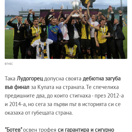
БГНЕС
Така
Лудогорец
допусна своята
дебютна загуба
във финал
за Купата на страната. Те спечелиха
предишните два, до които стигнаха - през 2012-а
и 2014-а, но сега за първи път в историята си се
оказаха от губещата страна.
"Ботев"
освен трофея
си гарантира и сигурно