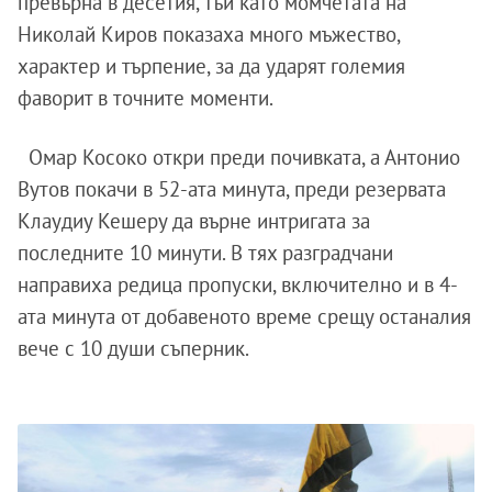
превърна в десетия, тъй като момчетата на
Николай Киров показаха много мъжество,
характер и търпение, за да ударят големия
фаворит в точните моменти.
Омар Косоко откри преди почивката, а Антонио
Вутов покачи в 52-ата минута, преди резервата
Клаудиу Кешеру да върне интригата за
последните 10 минути. В тях разградчани
направиха редица пропуски, включително и в 4-
ата минута от добавеното време срещу останалия
вече с 10 души съперник.