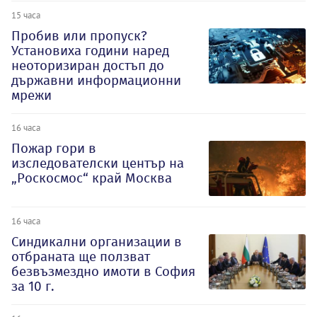
15 часа
Пробив или пропуск?
Установиха години наред
неоторизиран достъп до
държавни информационни
мрежи
16 часа
Пожар гори в
изследователски център на
„Роскосмос“ край Москва
16 часа
Синдикални организации в
отбраната ще ползват
безвъзмездно имоти в София
за 10 г.