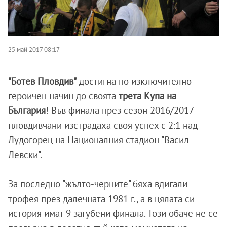
25 май 2017 08:17
"Ботев Пловдив"
достигна по изключително
героичен начин до своята
трета Купа на
България
! Във финала през сезон 2016/2017
пловдивчани изстрадаха своя успех с 2:1 над
Лудогорец на Националния стадион "Васил
Левски".
За последно "жълто-черните" бяха вдигали
трофея през далечната 1981 г., а в цялата си
история имат 9 загубени финала. Този обаче не се