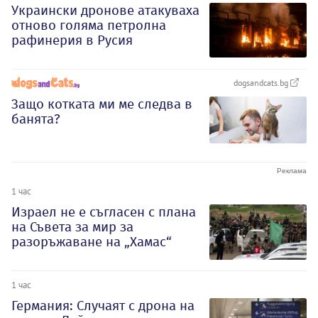
Украински дронове атакуваха
отново голяма петролна
рафинерия в Русия
dogsandcats.bg
Защо котката ми ме следва в
банята?
1 час
Израел не е съгласен с плана
на Съвета за мир за
разоръжаване на „Хамас“
1 час
Германия: Случаят с дрона на