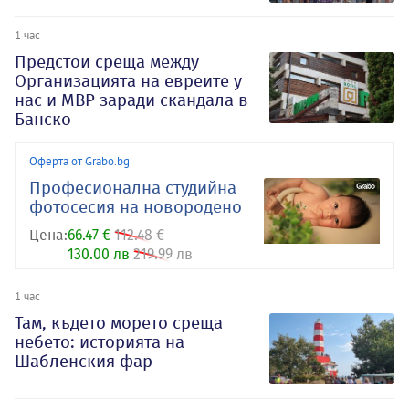
1 час
Предстои среща между
Организацията на евреите у
нас и МВР заради скандала в
Банско
Оферта от Grabo.bg
Професионална студийна
фотосесия на новородено
Цена:
66.47 €
112.48 €
130.00 лв
219.99 лв
1 час
Там, където морето среща
небето: историята на
Шабленския фар