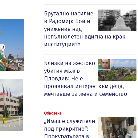
Брутално насилие
в Радомир: Бой и
унижение над
непълнолетен вдигна на крак
институциите
Близки на жестоко
убития мъж в
Пловдив: Не е
проявявал интерес към деца,
мечтаеше за жена и семейство
Обновена
„Имаше служители
под прикритие“:
Прокуратурата в