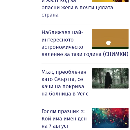
и жълт код за
опасни жеги в почти цялата
страна
Наближава най-
интересното
астрономическо
явление за тази година (СНИМКИ)
Мъж, преоблечен
като Смъртта, се
качи на покрива
на болница в Уелс
Голям празник е:
Кой има имен ден
на 7 август