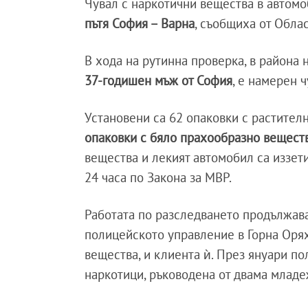
Чувал с наркотични вещества в автом
пътя София – Варна
, съобщиха от Обла
В хода на рутинна проверка, в района 
37-годишен мъж от София
, е намерен 
Установени са 62 опаковки с растителн
опаковки с бяло прахообразно вещест
вещества и лекият автомобил са иззет
24 часа по Закона за МВР.
Работата по разследването продължа
полицейското управление в Горна Оря
вещества, и клиента ѝ. През януари по
наркотици, ръководена от двама младеж