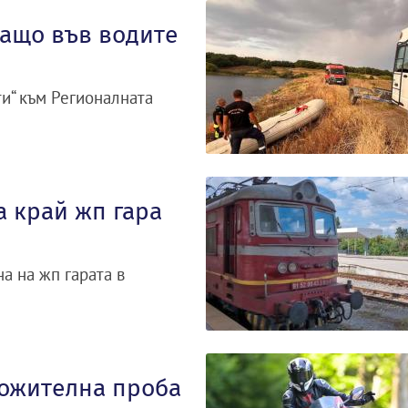
ващо във водите
и“ към Регионалната
а край жп гара
а на жп гарата в
ложителна проба