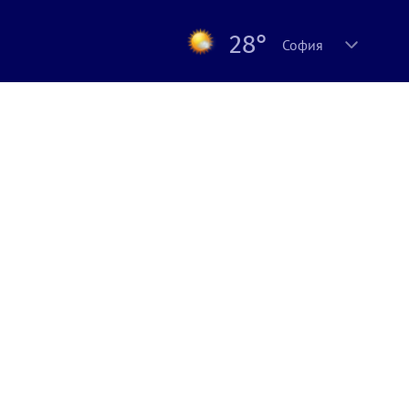
28°
София