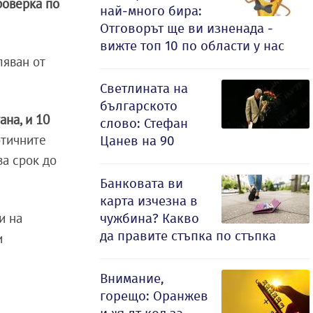
роверка по
най-много бира:
Отговорът ще ви изненада -
вижте топ 10 по области у нас
ляван от
Светлината на
българското
ана, и 10
слово: Стефан
отичните
Цанев на 90
за срок до
Банковата ви
карта изчезна в
и на
чужбина? Какво
да правите стъпка по стъпка
и
Внимание,
горещо: Оранжев