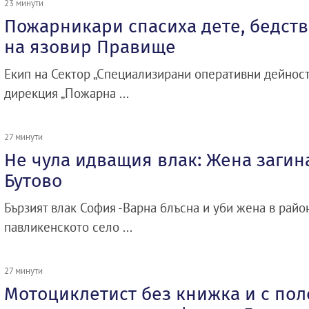
23 минути
Пожарникари спасиха дете, бедст
на язовир Правище
Екип на Сектор „Специализирани оперативни дейност
дирекция „Пожарна ...
27 минути
Не чула идващия влак: Жена загин
Бутово
Бързият влак София -Варна блъсна и уби жена в район
павликенското село ...
27 минути
Мотоциклетист без книжка и с по