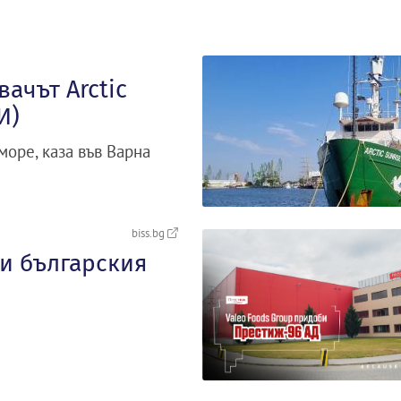
ачът Arctic
И)
море, каза във Варна
biss.bg
и българския