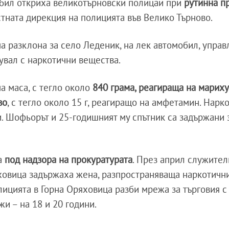
обил откриха великотърновски полицаи при
рутинна п
стната дирекция на полицията във Велико Търново.
на разклона за село Леденик, на лек автомобил, управ
чувал с наркотични вещества.
а маса, с тегло около
840 грама, реагираща на мариху
во
, с тегло около 15 г, реагиращо на амфетамин. Нарк
и. Шофьорът и 25-годишният му спътник са задържани 
ва
под надзора на прокуратурата
. През април служител
ховица задържаха жена, разпространяваща наркотичн
лицията в Горна Оряховица разби мрежа за търговия с
и – на 18 и 20 години.