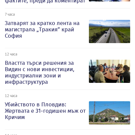
фактите, преди да коментират
7 часа
Затварят за кратко лента на
магистрала „Тракия“ край
София
12 часа
Властта търси решения за
Видин с нови инвестиции,
индустриални зони и
инфраструктура
12 часа
Убийството в Пловдив:
Жертвата е 31-годишен мъж от
Кричим