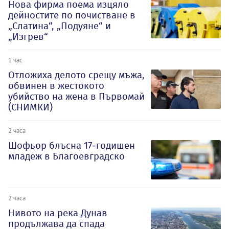
Нова фирма поема изцяло
дейностите по почистване в
„Слатина“, „Подуяне“ и
„Изгрев“
1 час
Отложиха делото срещу мъжа,
обвинен в жестокото
убийство на жена в Първомай
(СНИМКИ)
2 часа
Шофьор блъсна 17-годишен
младеж в Благоевградско
2 часа
Нивото на река Дунав
продължава да спада