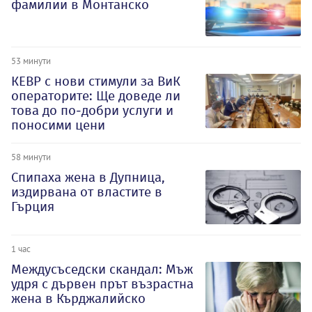
фамилии в Монтанско
53 минути
КЕВР с нови стимули за ВиК
операторите: Ще доведе ли
това до по-добри услуги и
поносими цени
58 минути
Спипаха жена в Дупница,
издирвана от властите в
Гърция
1 час
Междусъседски скандал: Мъж
удря с дървен прът възрастна
жена в Кърджалийско