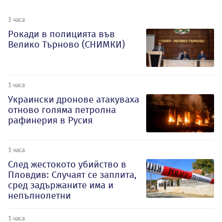
3 часа
Рокади в полицията във
Велико Търново (СНИМКИ)
3 часа
Украински дронове атакуваха
отново голяма петролна
рафинерия в Русия
3 часа
След жестокото убийство в
Пловдив: Случаят се заплита,
сред задържаните има и
непълнолетни
3 часа