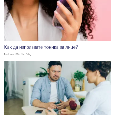
Как да използвате тоника за лице?
MelomanBG - Sled5.bg