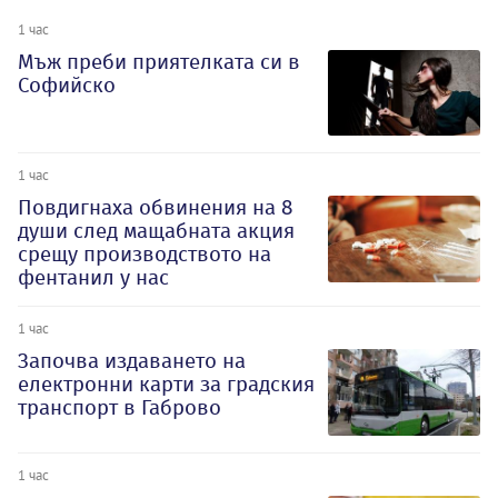
1 час
Мъж преби приятелката си в
Софийско
1 час
Повдигнаха обвинения на 8
души след мащабната акция
срещу производството на
фентанил у нас
1 час
Започва издаването на
електронни карти за градския
транспорт в Габрово
1 час