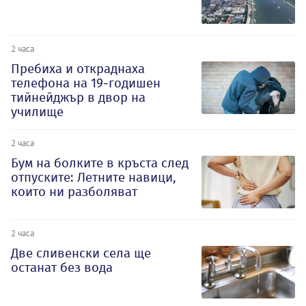
2 часа
Пребиха и откраднаха
телефона на 19-годишен
тийнейджър в двор на
училище
2 часа
Бум на болките в кръста след
отпуските: Летните навици,
които ни разболяват
2 часа
Две сливенски села ще
останат без вода