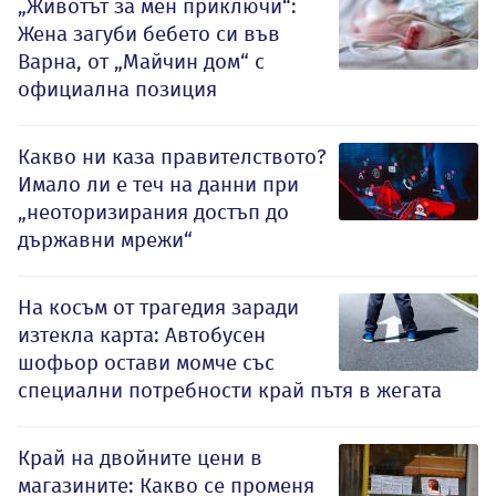
„Животът за мен приключи“:
Жена загуби бебето си във
Варна, от „Майчин дом“ с
официална позиция
Какво ни каза правителството?
Имало ли е теч на данни при
„неоторизирания достъп до
държавни мрежи“
На косъм от трагедия заради
изтекла карта: Автобусен
шофьор остави момче със
специални потребности край пътя в жегата
Край на двойните цени в
магазините: Какво се променя