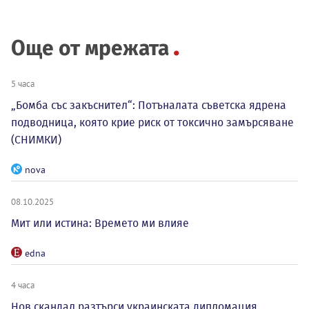
Още от мрежата
5 часа
„Бомба със закъснител“: Потъналата съветска ядрена
подводница, която крие риск от токсично замърсяване
(СНИМКИ)
nova
08.10.2025
Мит или истина: Времето ми влияе
edna
4 часа
Нов скандал разтърси украинската дипломация,