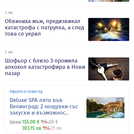
1 час
Обвиниха мъж, предизвикал
катастрофа с патрулка, а след
това се укрил
1 час
Шофьор с близо 3 промила
алкохол катастрофира в Нови
пазар
Оферта от Grabo.bg
Deluxe SPA лято във
Велинград: 2 нощувки със
закуски и възможнос..
Цена:
155.00 €
165.00 €
303.15 лв
322.71 лв