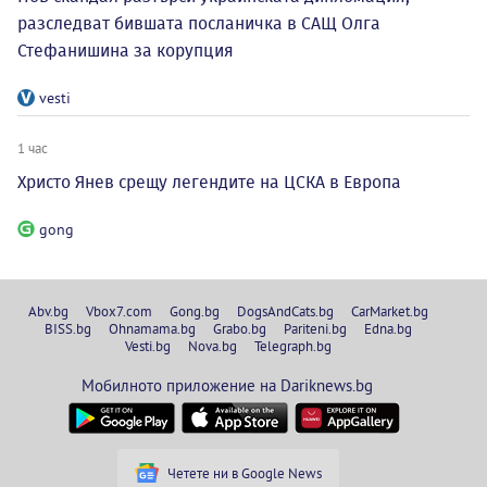
разследват бившата посланичка в САЩ Олга
Стефанишина за корупция
vesti
1 час
Христо Янев срещу легендите на ЦСКА в Европа
gong
Abv.bg
Vbox7.com
Gong.bg
DogsAndCats.bg
CarMarket.bg
BISS.bg
Ohnamama.bg
Grabo.bg
Pariteni.bg
Edna.bg
Vesti.bg
Nova.bg
Telegraph.bg
Мобилното приложение на Dariknews.bg
Четете ни в Google News