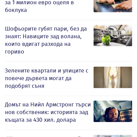
за 1 милион евро оцеля в
боклука
Шофьорите губят пари, без да
знаят: Навиците зад волана,
които вдигат разхода на
гориво
Зелените квартали и улиците с
повече дървета могат да
подобрят съня
Домът на Нийл Армстронг търси
нов собственик: историята зад
къщата за 430 хил. долара