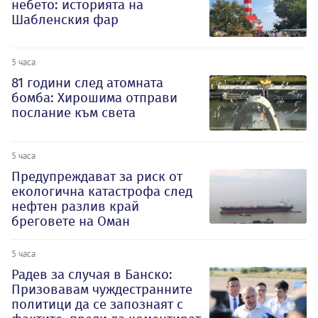
небето: историята на
Шабленския фар
5 часа
81 години след атомната
бомба: Хирошима отправи
послание към света
5 часа
Предупреждават за риск от
екологична катастрофа след
нефтен разлив край
бреговете на Оман
5 часа
Радев за случая в Банско:
Призовавам чуждестранните
политици да се запознаят с