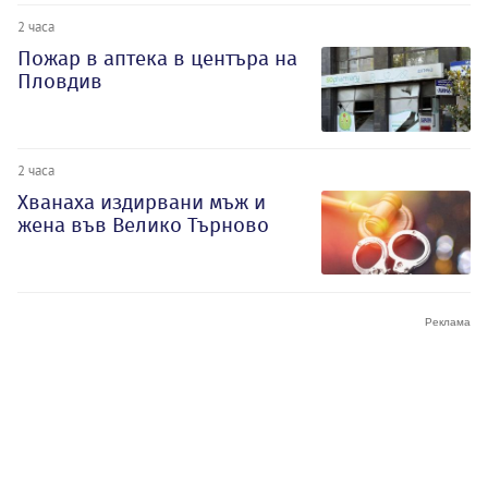
2 часа
Пожар в аптека в центъра на
Пловдив
2 часа
Хванаха издирвани мъж и
жена във Велико Търново