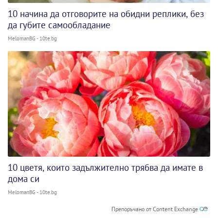
10 начина да отговорите на обидни реплики, без
да губите самообладание
MelomanBG - 10te.bg
10 цветя, които задължително трябва да имате в
дома си
MelomanBG - 10te.bg
Препоръчано от Content Exchange