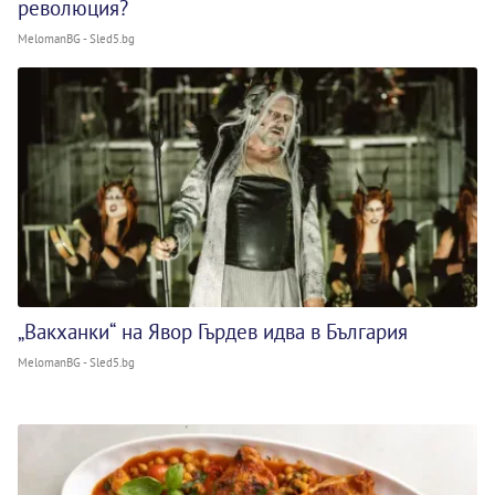
революция?
MelomanBG - Sled5.bg
„Вакханки“ на Явор Гърдев идва в България
MelomanBG - Sled5.bg