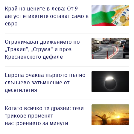
Край на цените в лева: От 9
август етикетите остават само в
евро
Ограничават движението по
„Тракия“, „Струма“ и през
Кресненското дефиле
Европа очаква първото пълно
слънчево затъмнение от
десетилетия
Когато всичко те дразни: тези
трикове променят
настроението за минути