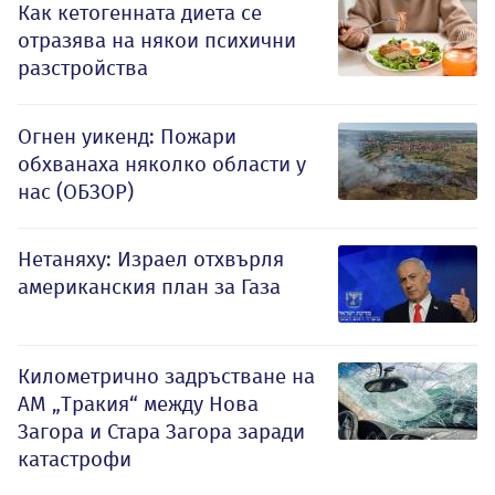
Как кетогенната диета се
отразява на някои психични
разстройства
Огнен уикенд: Пожари
обхванаха няколко области у
нас (ОБЗОР)
Нетаняху: Израел отхвърля
американския план за Газа
Километрично задръстване на
АМ „Тракия“ между Нова
Загора и Стара Загора заради
катастрофи