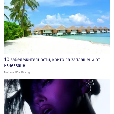
10 забележителности, които са заплашени от
изчезване
MelomanBG - 10te.bg