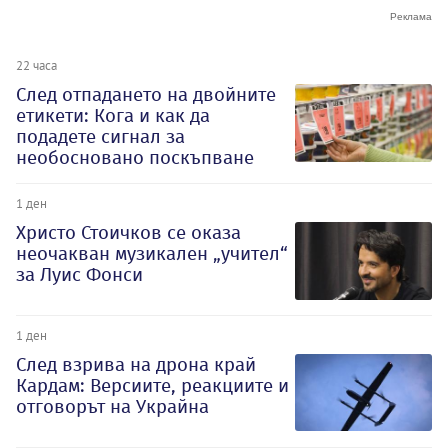
22 часа
След отпадането на двойните
етикети: Кога и как да
подадете сигнал за
необосновано поскъпване
1 ден
Христо Стоичков се оказа
неочакван музикален „учител“
за Луис Фонси
1 ден
След взрива на дрона край
Кардам: Версиите, реакциите и
отговорът на Украйна