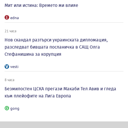
Мит или истина: Времето ми влияе
edna
21 часа
Нов скандал разтърси украинската дипломация,
разследват бившата посланичка в САЩ Олга
Стефанишина за корупция
vesti
8 часа
Безмилостен ЦСКА прегази Макаби Тел Авив и гледа
към плейофите на Лига Европа
gong