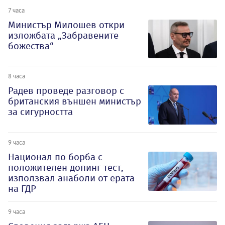
7 часа
Министър Милошев откри
изложбата „Забравените
божества“
8 часа
Радев проведе разговор с
британския външен министър
за сигурността
9 часа
Национал по борба с
положителен допинг тест,
използвал анаболи от ерата
на ГДР
9 часа