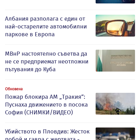
Албания разполага с един от
най-остарелите автомобилни
паркове в Европа
МВнР настоятелно съветва да
не се предприемат неотложни
пътувания до Куба
Обновена
Пожар блокира АМ „Тракия“:
Пуснаха движението в посока
София (СНИМКИ/ВИДЕО)
Убийството в Пловдив: Жесток
побой и гавра с жертвата -