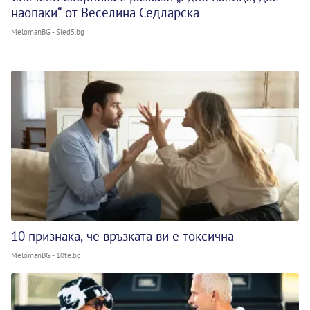
наопаки“ от Веселина Седларска
MelomanBG - Sled5.bg
10 признака, че връзката ви е токсична
MelomanBG - 10te.bg