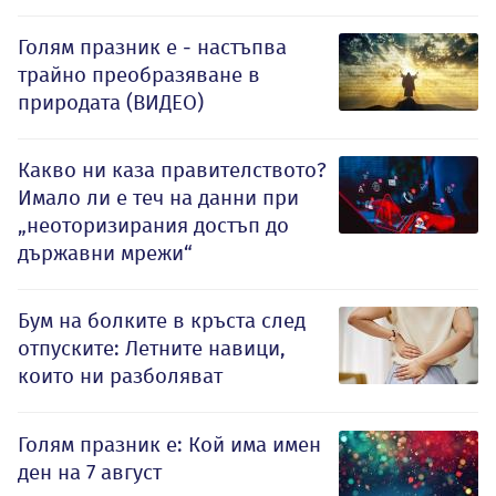
Голям празник е - настъпва
трайно преобразяване в
природата (ВИДЕО)
Какво ни каза правителството?
Имало ли е теч на данни при
„неоторизирания достъп до
държавни мрежи“
Бум на болките в кръста след
отпуските: Летните навици,
които ни разболяват
Голям празник е: Кой има имен
ден на 7 август