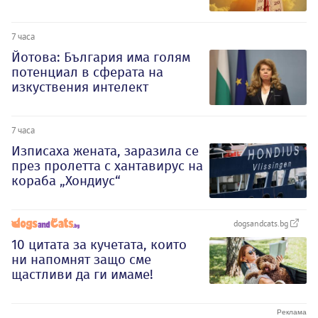
7 часа
Йотова: България има голям
потенциал в сферата на
изкуствения интелект
7 часа
Изписаха жената, заразила се
през пролетта с хантавирус на
кораба „Хондиус“
dogsandcats.bg
10 цитата за кучетата, които
ни напомнят защо сме
щастливи да ги имаме!