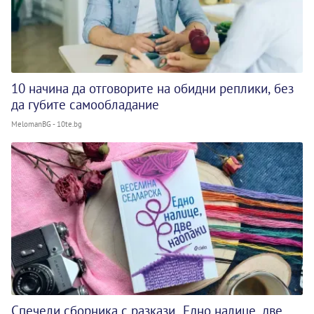
10 начина да отговорите на обидни реплики, без
да губите самообладание
MelomanBG - 10te.bg
Спечели сборника с разкази „Едно налице, две