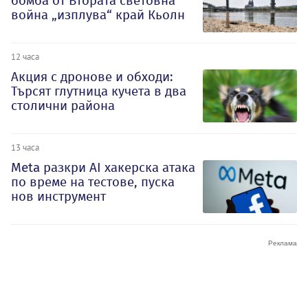
бомба от Втората световна
война „изплува“ край Кьолн
12 часа
Акция с дронове и обходи:
Търсят глутница кучета в два
столични района
13 часа
Meta разкри AI хакерска атака
по време на тестове, пуска
нов инструмент