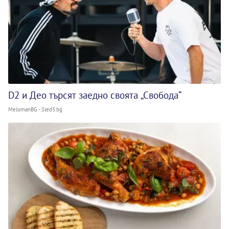
D2 и Део търсят заедно своята „Свобода“
MelomanBG - Sled5.bg