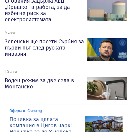
Словения задържа АЕЦ
„Кръшко“ в работа, за да
избегне риск за
електросистемата
9 часа
Зеленски ще посети Сърбия за
първи път след руската
инвазия
10 часа
Воден режим за две села в
Монтанско
Оферта от Grabo.bg
Почивка за цялата
компания в Цигов чарк:
Нощувка за до 8 човека,..