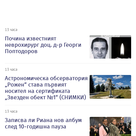
13 часа
Почина известният
неврохирург доц. д-р Георги
Поптодоров
13 часа
Астрономическа обсерватория
„Рожен“ става първият
носител на сертификата
„Звезден обект №1“ (СНИМКИ)
13 часа
Записва ли Риана нов албум
след 10-годишна пауза