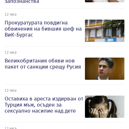
запознанства
12 часа
Прокуратурата повдигна
обвинения на бившия шеф на
ВиК-Бургас
12 часа
Великобритания обяви нов
пакет от санкции срещу Русия
12 часа
Оставиха в ареста издирван от
Турция мъж, осъден за
сексуално насилие над дете
12 часа