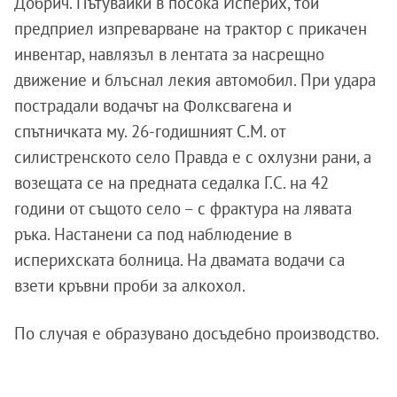
Добрич. Пътувайки в посока Исперих, той
предприел изпреварване на трактор с прикачен
инвентар, навлязъл в лентата за насрещно
движение и блъснал лекия автомобил. При удара
пострадали водачът на Фолксвагена и
спътничката му. 26-годишният С.М. от
силистренското село Правда е с охлузни рани, а
возещата се на предната седалка Г.С. на 42
години от същото село – с фрактура на лявата
ръка. Настанени са под наблюдение в
исперихската болница. На двамата водачи са
взети кръвни проби за алкохол.
По случая е образувано досъдебно производство.