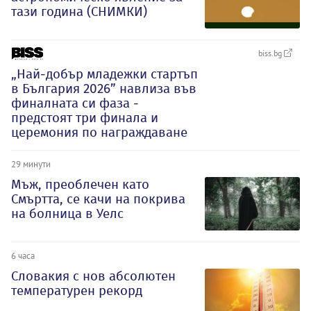
тази година (СНИМКИ)
biss.bg
„Най-добър младежки стартъп
в България 2026” навлиза във
финалната си фаза -
предстоят три финала и
церемония по награждаване
29 минути
Мъж, преоблечен като
Смъртта, се качи на покрива
на болница в Уелс
6 часа
Словакия с нов абсолютен
температурен рекорд