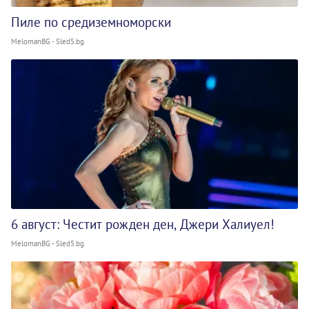
Пиле по средиземноморски
MelomanBG - Sled5.bg
6 август: Честит рожден ден, Джери Халиуел!
MelomanBG - Sled5.bg