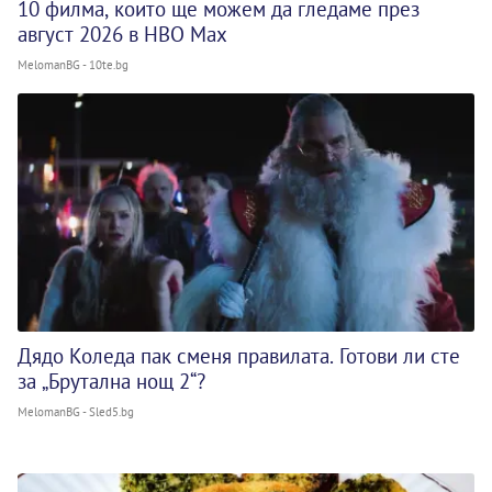
10 филма, които ще можем да гледаме през
август 2026 в HBO Max
MelomanBG - 10te.bg
Дядо Коледа пак сменя правилата. Готови ли сте
за „Брутална нощ 2“?
MelomanBG - Sled5.bg