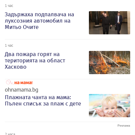
1 час
Задържаха подпалвача на
луксозния автомобил на
Митьо Очите
1 час
Два пожара горят на
територията на област
Хасково
ohnamama.bg
Плажната чанта на мама:
Пълен списък за плаж с дете
2 часа