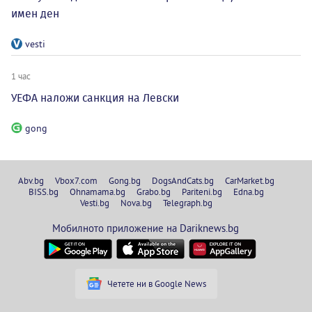
имен ден
vesti
1 час
УЕФА наложи санкция на Левски
gong
Abv.bg
Vbox7.com
Gong.bg
DogsAndCats.bg
CarMarket.bg
BISS.bg
Ohnamama.bg
Grabo.bg
Pariteni.bg
Edna.bg
Vesti.bg
Nova.bg
Telegraph.bg
Мобилното приложение на Dariknews.bg
Четете ни в Google News