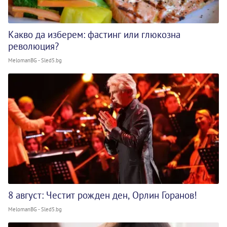
Какво да изберем: фастинг или глюкозна
революция?
MelomanBG - Sled5.bg
8 август: Честит рожден ден, Орлин Горанов!
MelomanBG - Sled5.bg