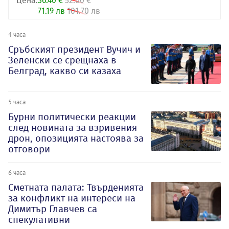
Цена:
36.40 €
52.00 €
71.19 лв
101.70 лв
4 часа
Сръбският президент Вучич и
Зеленски се срещнаха в
Белград, какво си казаха
5 часа
Бурни политически реакции
след новината за взривения
дрон, опозицията настоява за
отговори
6 часа
Сметната палата: Твърденията
за конфликт на интереси на
Димитър Главчев са
спекулативни