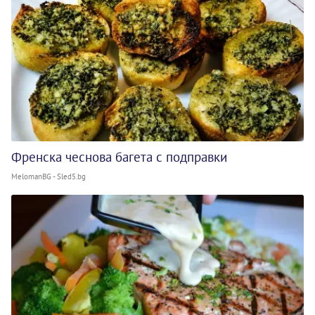
Френска чеснова багета с подправки
MelomanBG - Sled5.bg