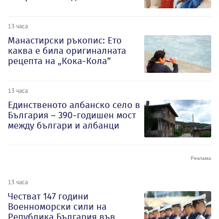
13 часа
Манастирски ръкопис: Ето
каква е била оригиналната
рецепта на „Кока-Кола“
13 часа
Единственото албанско село в
България – 390-годишен мост
между българи и албанци
13 часа
Честват 147 години
Военноморски сили на
Република България във