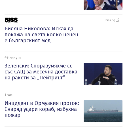
biss.bg
Биляна Николова: Исках да
покажа на света колко ценен
е българският мед
49 минути
Зеленски: Споразумяхме се
със САЩ за месечна доставка
на ракети за „Пейтриът“
1 час
Инцидент в Ормузкия проток:
Снаряд удари кораб, избухна
пожар