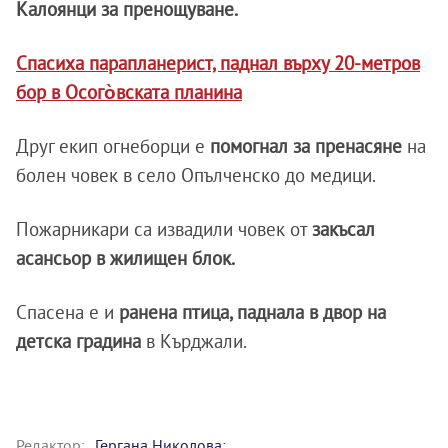
Калоянци за пренощуване.
Спасиха парапланерист, паднал върху 20-метров
бор в Осого̀вската планина
Друг екип огнеборци е
помогнал за пренасяне
на
болен човек в село Опълченско до медици.
Пожарникари са извадили човек от
закъсал
асансьор в жилищен блок.
Спасена е и
ранена птица, паднала в двор на
детска градина
в Кърджали.
Редактор:
Гергана Николова;