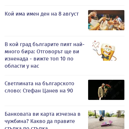
Кой има имен ден на 8 август
В кой град българите пият най-
много бира: Отговорът ще ви
изненада - вижте топ 10 по
области у нас
Светлината на българското
слово: Стефан Цанев на 90
Банковата ви карта изчезна в
чужбина? Какво да правите
стъпка по стъпка