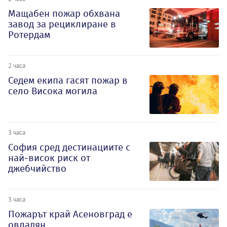
Мащабен пожар обхвана
завод за рециклиране в
Ротердам
2 часа
Седем екипа гасят пожар в
село Висока могила
3 часа
София сред дестинациите с
най-висок риск от
джебчийство
3 часа
Пожарът край Асеновград е
овладян