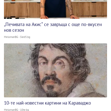
„Печивата на Акис“ се завръща с още по-вкусен
нов сезон
MelomanBG - Sled5.bg
10-те най-известни картини на Караваджо
MelomanBG - 10te.bg