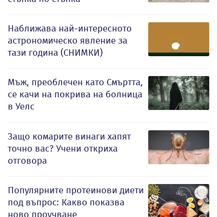
Наближава най-интересното
астрономическо явление за
тази година (СНИМКИ)
Мъж, преоблечен като Смъртта,
се качи на покрива на болница
в Уелс
Защо комарите винаги хапят
точно вас? Учени откриха
отговора
Популярните протеинови диети
под въпрос: Какво показва
ново проучване