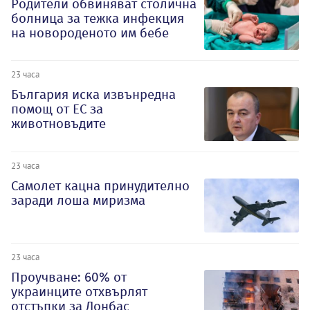
Родители обвиняват столична
болница за тежка инфекция
на новороденото им бебе
23 часа
България иска извънредна
помощ от ЕС за
животновъдите
23 часа
Самолет кацна принудително
заради лоша миризма
23 часа
Проучване: 60% от
украинците отхвърлят
отстъпки за Донбас