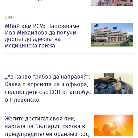
1 ден
МВнР към РСМ: Настояваме
Ива Михаилова да получи
достъп до адекватна
медицинска грижа
„Аз какво трябва да направя?“:
Каква е версията на шофьора,
свалил дете със СОП от автобус
в Плевенско
Жегите достигат своя пик,
картата на България светва в
предупредителен оранжев код