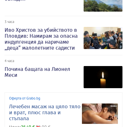
3 часа
Иво Христов за убийството в
Пловдив: Намирам за опасна
индулгенция да наричаме
„деца” малолетните садисти
4 часа
Почина бащата на Лионел
Меси
Оферта от Grabo.bg
Лечебен масаж на цяло тяло
и врат, плюс глава и
стъпала