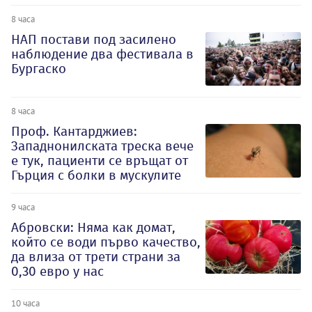
8 часа
НАП постави под засилено
наблюдение два фестивала в
Бургаско
8 часа
Проф. Кантарджиев:
Западнонилската треска вече
е тук, пациенти се връщат от
Гърция с болки в мускулите
9 часа
Абровски: Няма как домат,
който се води първо качество,
да влиза от трети страни за
0,30 евро у нас
10 часа