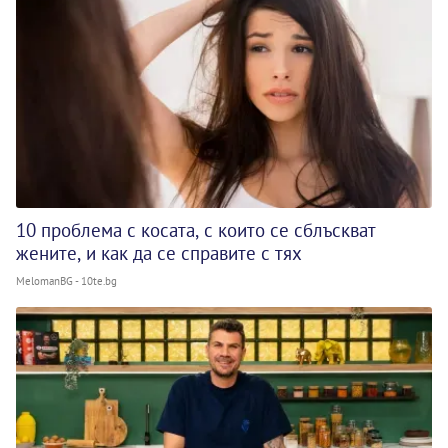
10 проблема с косата, с които се сблъскват
жените, и как да се справите с тях
MelomanBG - 10te.bg