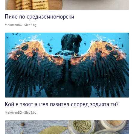
Пиле по средиземноморски
MelomanBG - Sled5.bg
Кой е твоят ангел пазител според зодията ти?
MelomanBG - Sled5.bg