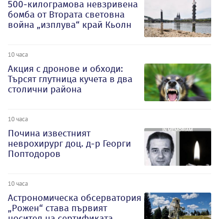
500-килограмова невзривена
бомба от Втората световна
война „изплува“ край Кьолн
10 часа
Акция с дронове и обходи:
Търсят глутница кучета в два
столични района
10 часа
Почина известният
неврохирург доц. д-р Георги
Поптодоров
10 часа
Астрономическа обсерватория
„Рожен“ става първият
носител на сертификата