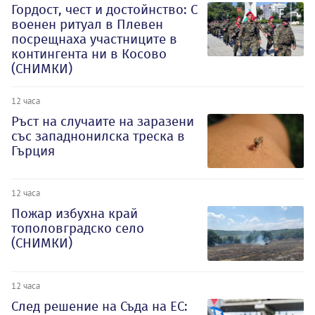
Гордост, чест и достойнство: С
военен ритуал в Плевен
посрещнаха участниците в
контингента ни в Косово
(СНИМКИ)
12 часа
Ръст на случаите на заразени
със западнонилска треска в
Гърция
12 часа
Пожар избухна край
тополовградско село
(СНИМКИ)
12 часа
След решение на Съда на ЕС: