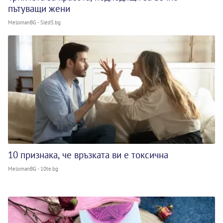
пътуващи жени
MelomanBG - Sled5.bg
10 признака, че връзката ви е токсична
MelomanBG - 10te.bg