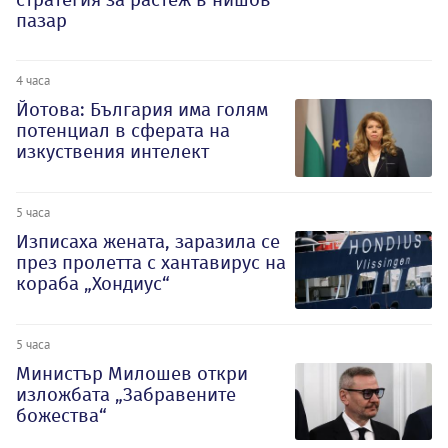
пазар
4 часа
Йотова: България има голям
потенциал в сферата на
изкуствения интелект
5 часа
Изписаха жената, заразила се
през пролетта с хантавирус на
кораба „Хондиус“
5 часа
Министър Милошев откри
изложбата „Забравените
божества“