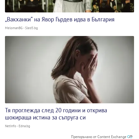
„Вакханки“ на Явор Гърдев идва в България
MelomanBG - Sled5.bg
Тя проглежда след 20 години и открива
шокираща истина за съпруга си
NetInfo - Edna.bg
Препоръчано от Content Exchange