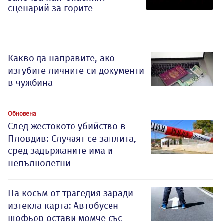
сценарий за горите
Какво да направите, ако
изгубите личните си документи
в чужбина
Обновена
След жестокото убийство в
Пловдив: Случаят се заплита,
сред задържаните има и
непълнолетни
На косъм от трагедия заради
изтекла карта: Автобусен
шофьор остави момче със