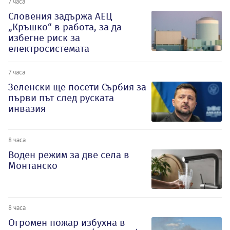
7 часа
Словения задържа АЕЦ
„Кръшко“ в работа, за да
избегне риск за
електросистемата
7 часа
Зеленски ще посети Сърбия за
първи път след руската
инвазия
8 часа
Воден режим за две села в
Монтанско
8 часа
Огромен пожар избухна в