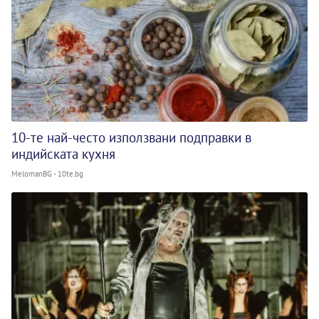
10-те най-често използвани подправки в
индийската кухня
MelomanBG - 10te.bg