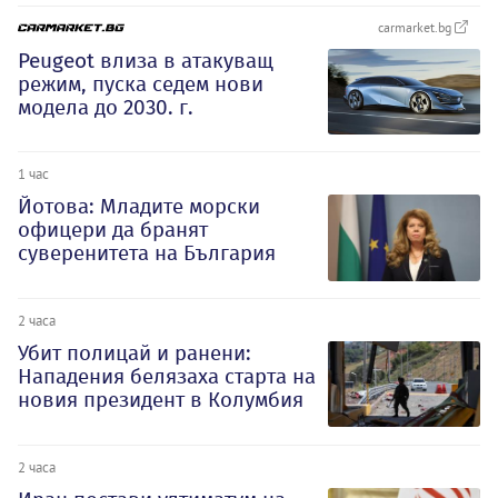
carmarket.bg
Peugeot влиза в атакуващ
режим, пуска седем нови
модела до 2030. г.
1 час
Йотова: Младите морски
офицери да бранят
суверенитета на България
2 часа
Убит полицай и ранени:
Нападения белязаха старта на
новия президент в Колумбия
2 часа