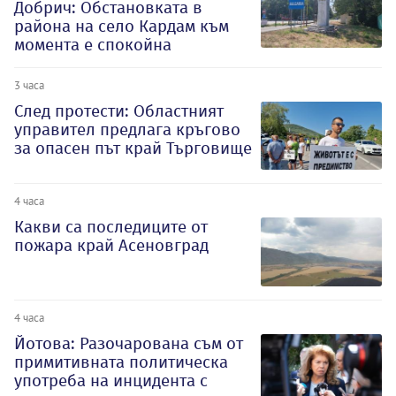
Добрич: Обстановката в
района на село Кардам към
момента е спокойна
3 часа
След протести: Областният
управител предлага кръгово
за опасен път край Търговище
4 часа
Какви са последиците от
пожара край Асеновград
4 часа
Йотова: Разочарована съм от
примитивната политическа
употреба на инцидента с