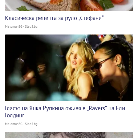
Класическа рецепта за руло „Стефани“
MelomanBG - Sled5.bg
Гласът на Янка Рупкина оживя в „Ravers“ на Ели
Голдинг
MelomanBG - Sled5.bg