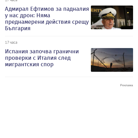
Адмирал Ефтимов за падналия
у нас дрон: Няма
преднамерени действия срещу
България
17 часа
Испания започва гранични
проверки с Италия след
мигрантския спор