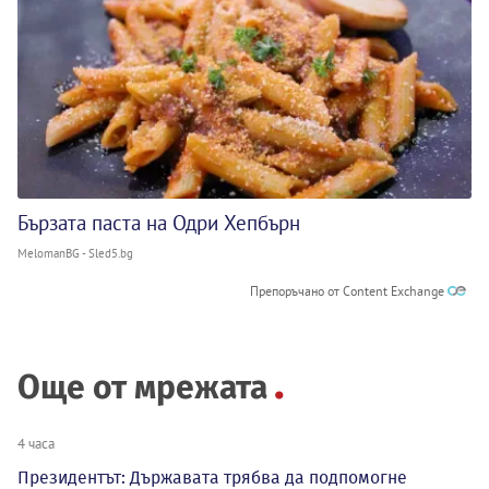
Бързата паста на Одри Хепбърн
MelomanBG - Sled5.bg
Препоръчано от Content Exchange
Още от мрежата
4 часа
Президентът: Държавата трябва да подпомогне