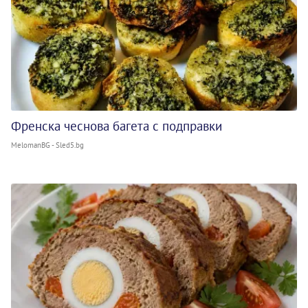
Френска чеснова багета с подправки
MelomanBG - Sled5.bg