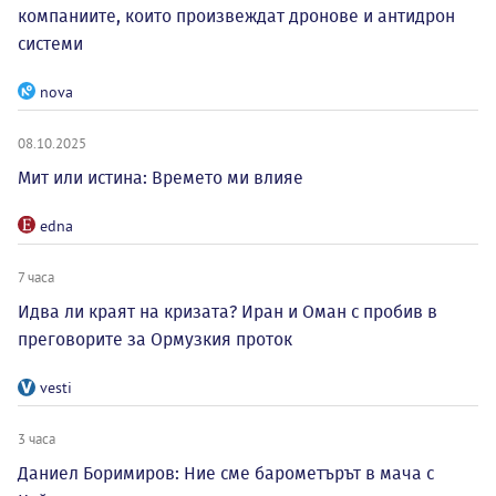
компаниите, които произвеждат дронове и антидрон
системи
nova
08.10.2025
Мит или истина: Времето ми влияе
edna
7 часа
Идва ли краят на кризата? Иран и Оман с пробив в
преговорите за Ормузкия проток
vesti
3 часа
Даниел Боримиров: Ние сме барометърът в мача с