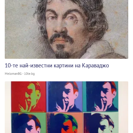
10-те най-известни картини на Караваджо
MelomanBG - 10te.bg