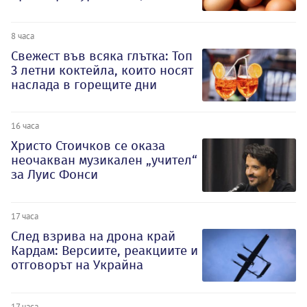
8 часа
Свежест във всяка глътка: Топ
3 летни коктейла, които носят
наслада в горещите дни
16 часа
Христо Стоичков се оказа
неочакван музикален „учител“
за Луис Фонси
17 часа
След взрива на дрона край
Кардам: Версиите, реакциите и
отговорът на Украйна
17 часа