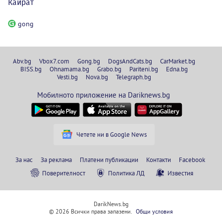
Кайрат
gong
Abv.bg
Vbox7.com
Gong.bg
DogsAndCats.bg
CarMarket.bg
BISS.bg
Ohnamama.bg
Grabo.bg
Pariteni.bg
Edna.bg
Vesti.bg
Nova.bg
Telegraph.bg
Мобилното приложение на Dariknews.bg
Четете ни в Google News
За нас
За реклама
Платени публикации
Контакти
Facebook
Поверителност
Политика ЛД
Известия
DarikNews.bg
© 2026 Всички права запазени.
Общи условия