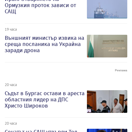
Ормузкия проток зависи от
САЩ
19 часа
Външният министър извика на
среща посланика на Украйна
заради дрона
20 часа
Съдът в Бургас остави в ареста
областния лидер на ДПС
Христо Широков
20 часа
Сенатът на САЩ утвърди Тод