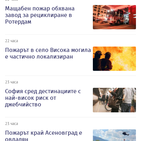
Мащабен пожар обхвана
завод за рециклиране в
Ротердам
22 часа
Пожарът в село Висока могила
е частично локализиран
23 часа
София сред дестинациите с
най-висок риск от
джебчийство
23 часа
Пожарът край Асеновград е
овладян