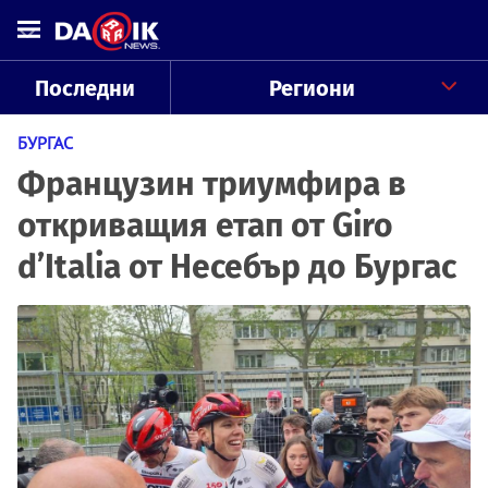
Последни
Региони
БУРГАС
Французин триумфира в
откриващия етап от Giro
d’Italia от Несебър до Бургас