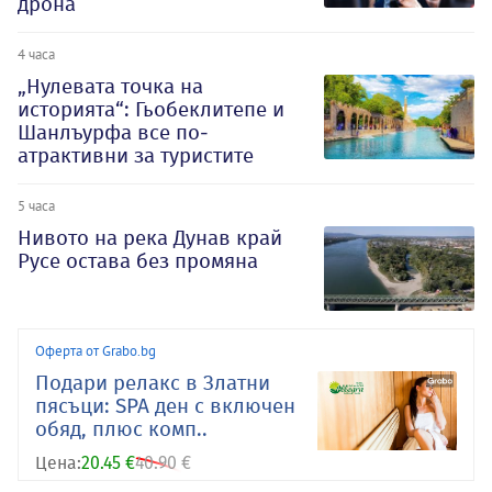
дрона
4 часа
„Нулевата точка на
историята“: Гьобеклитепе и
Шанлъурфа все по-
атрактивни за туристите
5 часа
Нивото на река Дунав край
Русе остава без промяна
Оферта от Grabo.bg
Подари релакс в Златни
пясъци: SPA ден с включен
обяд, плюс комп..
Цена:
20.45 €
40.90 €