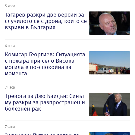
5 часа
Тагарев разкри две версии за
случилото се с дрона, който се
взриви в България
6 часа
Комисар Георгиев: Ситуацията
с пожара при село Висока
могила е по-спокойна за
момента
7 часа
Тревога за Джо Байдън: Синът
му разкри за разпространен и
болезнен рак
7 часа