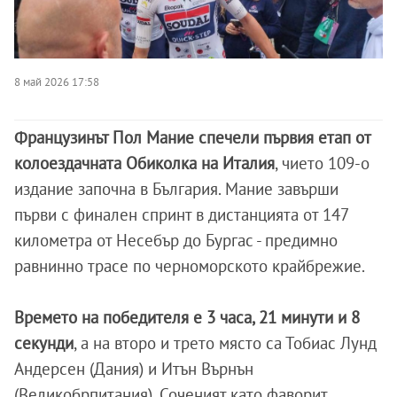
8 май 2026 17:58
Французинът Пол Мание спечели първия етап от
колоездачната Обиколка на Италия
, чието 109-о
издание започна в България. Мание завърши
първи с финален спринт в дистанцията от 147
километра от Несебър до Бургас - предимно
равнинно трасе по черноморското крайбрежие.
Времето на победителя е 3 часа, 21 минути и 8
секунди
, а на второ и трето място са Тобиас Лунд
Андерсен (Дания) и Итън Върнън
(Великобрпитания). Соченият като фаворит