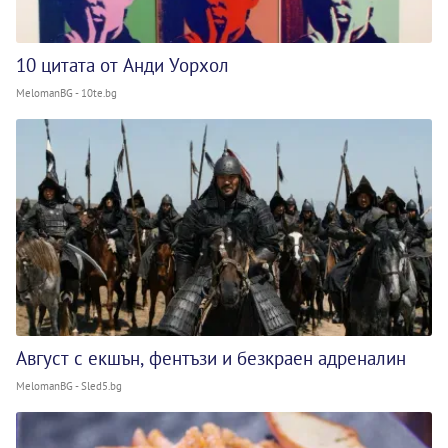
10 цитата от Анди Уорхол
MelomanBG - 10te.bg
Август с екшън, фентъзи и безкраен адреналин
MelomanBG - Sled5.bg