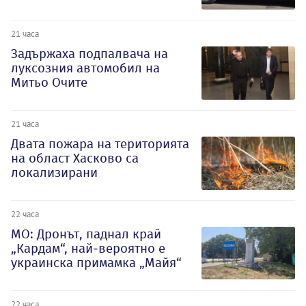
21 часа
Задържаха подпалвача на
луксозния автомобил на
Митьо Очите
21 часа
Двата пожара на територията
на област Хасково са
локализирани
22 часа
МО: Дронът, паднал край
„Кардам“, най-вероятно е
украинска примамка „Майя“
22 часа