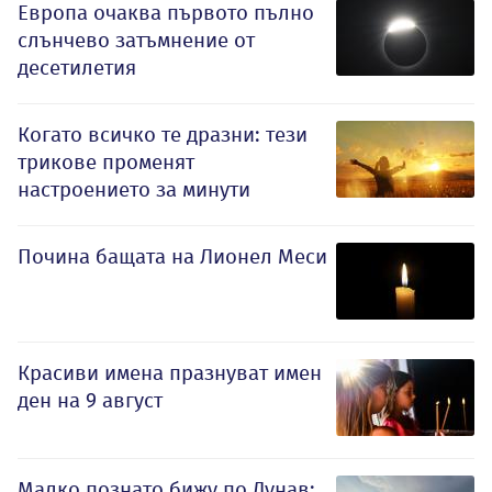
Европа очаква първото пълно
слънчево затъмнение от
десетилетия
Когато всичко те дразни: тези
трикове променят
настроението за минути
Почина бащата на Лионел Меси
Красиви имена празнуват имен
ден на 9 август
Малко познато бижу по Дунав: