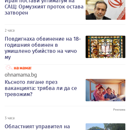
Иран постави ултиматум на
САЩ: Ормузкият проток остава
затворен
2 часа
Повдигнаха обвинение на 18-
годишния обвинен в
умишлено убийство на чичо
му
ohnamama.bg
Късното лягане през
ваканцията: трябва ли да се
тревожим?
3 часа
Oбластният управител на