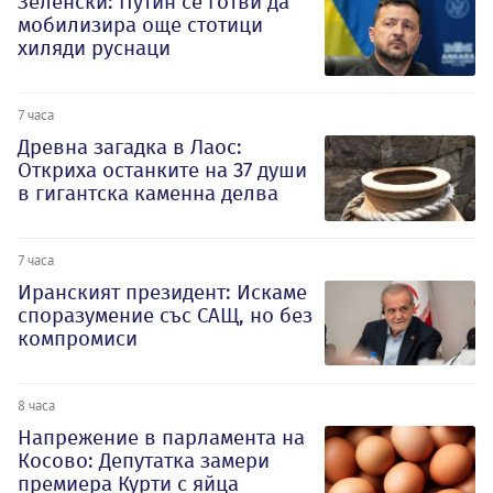
Зеленски: Путин се готви да
мобилизира още стотици
хиляди руснаци
7 часа
Древна загадка в Лаос:
Откриха останките на 37 души
в гигантска каменна делва
7 часа
Иранският президент: Искаме
споразумение със САЩ, но без
компромиси
8 часа
Напрежение в парламента на
Косово: Депутатка замери
премиера Курти с яйца