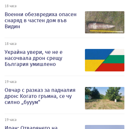
18 часа
Военни обезвредиха опасен
снаряд в частен дом във
Видин
18 часа
Украйна увери, че не е
насочвала дрон срещу
България умишлено
19 часа
Овчар с разказ за падналия
дрон: Когато гръмна, се чу
силно „бууум“
19 часа
Иран: Отварянето на