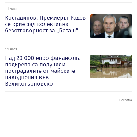
11 часа
Костадинов: Премиерът Радев
се крие зад колективна
безотговорност за „Боташ“
11 часа
Над 20 000 евро финансова
подкрепа са получили
пострадалите от майските
наводнения във
Великотърновско