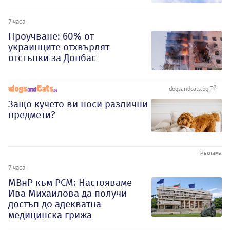
7 часа
Проучване: 60% от
украинците отхвърлят
отстъпки за Донбас
dogsandcats.bg
Защо кучето ви носи различни
предмети?
7 часа
МВнР към РСМ: Настояваме
Ива Михаилова да получи
достъп до адекватна
медицинска грижа