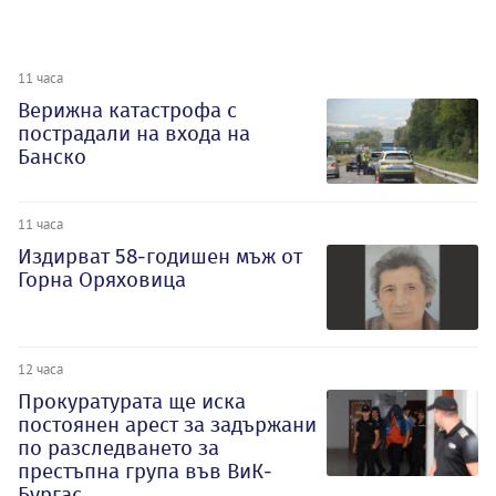
11 часа
Верижна катастрофа с
пострадали на входа на
Банско
11 часа
Издирват 58-годишен мъж от
Горна Оряховица
12 часа
Прокуратурата ще иска
постоянен арест за задържани
по разследването за
престъпна група във ВиК-
Бургас