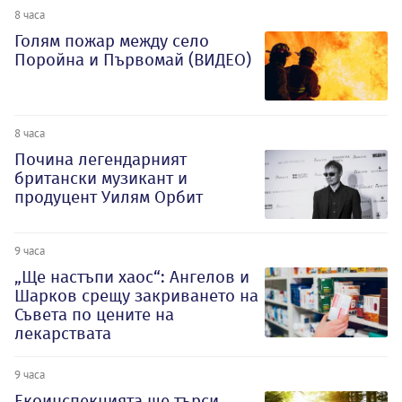
8 часа
Голям пожар между село
Поройна и Първомай (ВИДЕО)
8 часа
Почина легендарният
британски музикант и
продуцент Уилям Орбит
9 часа
„Ще настъпи хаос“: Ангелов и
Шарков срещу закриването на
Съвета по цените на
лекарствата
9 часа
Екоинспекцията ще търси