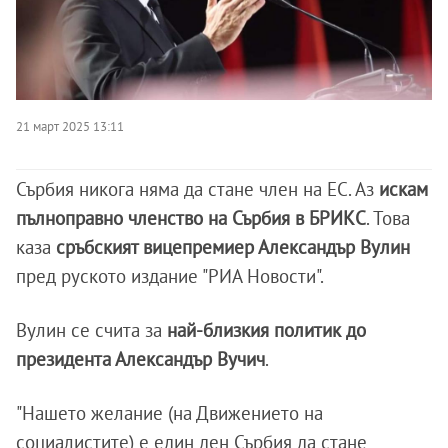
21 март 2025 13:11
Сърбия никога няма да стане член на ЕС. Аз
искам
пълноправно членство на Сърбия в БРИКС
. Това
каза
сръбският вицепремиер Александър Вулин
пред руското издание "РИА Новости".
Вулин се счита за
най-близкия политик до
президента Александър Вучич
.
"Нашето желание (на Движението на
социалистите) е един ден Сърбия да стане