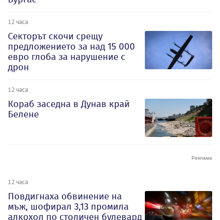
12 часа
Секторът скочи срещу
предложението за над 15 000
евро глоба за нарушение с
дрон
12 часа
Кораб заседна в Дунав край
Белене
12 часа
Повдигнаха обвинение на
мъж, шофирал 3,13 промила
алкохол по столичен булевард