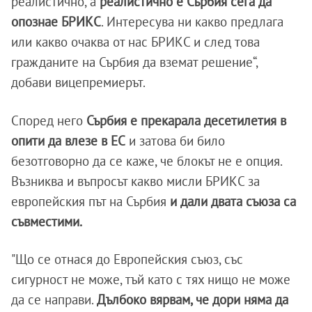
реалистично, а
реалистично е Сърбия сега да
опознае БРИКС
. Интересува ни какво предлага
или какво очаква от нас БРИКС и след това
гражданите на Сърбия да вземат решение“,
добави вицепремиерът.
Според него
Сърбия е прекарала десетилетия в
опити да влезе в ЕС
и затова би било
безотговорно да се каже, че блокът не е опция.
Възниква и въпросът какво мисли БРИКС за
европейския път на Сърбия
и дали двата съюза са
съвместими.
"Що се отнася до Европейския съюз, със
сигурност не може, тъй като с тях нищо не може
да се направи.
Дълбоко вярвам, че дори няма да