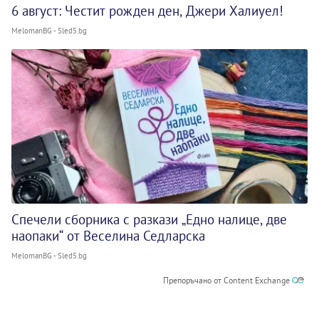
6 август: Честит рожден ден, Джери Халиуел!
MelomanBG - Sled5.bg
Спечели сборника с разкази „Едно налице, две
наопаки“ от Веселина Седларска
MelomanBG - Sled5.bg
Препоръчано от Content Exchange