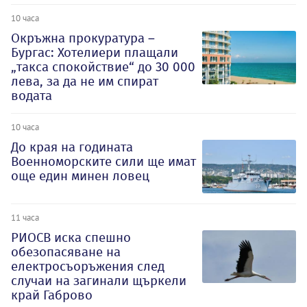
10 часа
Окръжна прокуратура –
Бургас: Хотелиери плащали
„такса спокойствие“ до 30 000
лева, за да не им спират
водата
10 часа
До края на годината
Военноморските сили ще имат
още един минен ловец
11 часа
РИОСВ иска спешно
обезопасяване на
електросъоръжения след
случаи на загинали щъркели
край Габрово