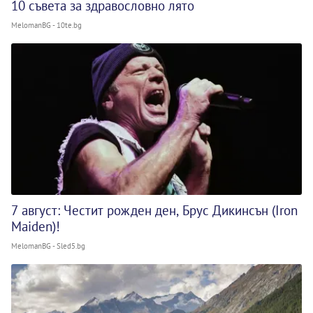
10 съвета за здравословно лято
MelomanBG - 10te.bg
7 август: Честит рожден ден, Брус Дикинсън (Iron
Maiden)!
MelomanBG - Sled5.bg