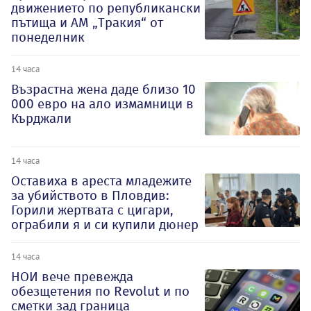
движението по републикански
пътища и АМ „Тракия“ от
понеделник
14 часа
Възрастна жена даде близо 10
000 евро на ало измамници в
Кърджали
14 часа
Оставиха в ареста младежите
за убийството в Пловдив:
Горили жертвата с цигари,
ограбили я и си купили дюнер
14 часа
НОИ вече превежда
обезщетения по Revolut и по
сметки зад граница