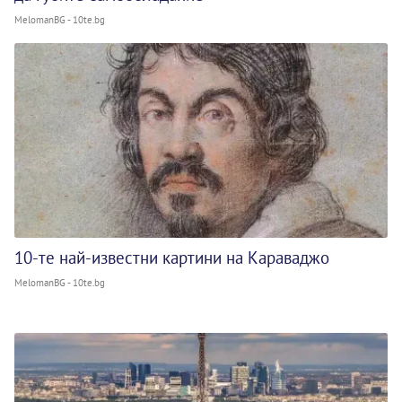
MelomanBG - 10te.bg
10-те най-известни картини на Караваджо
MelomanBG - 10te.bg