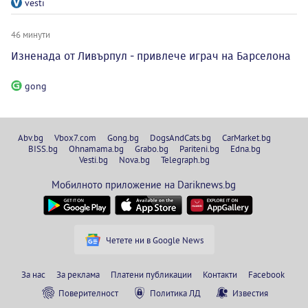
vesti
46 минути
Изненада от Ливърпул - привлече играч на Барселона
gong
Abv.bg
Vbox7.com
Gong.bg
DogsAndCats.bg
CarMarket.bg
BISS.bg
Ohnamama.bg
Grabo.bg
Pariteni.bg
Edna.bg
Vesti.bg
Nova.bg
Telegraph.bg
Мобилното приложение на Dariknews.bg
Четете ни в Google News
За нас
За реклама
Платени публикации
Контакти
Facebook
Поверителност
Политика ЛД
Известия