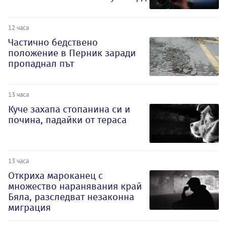
12 часа
Частично бедствено
положение в Перник заради
пропаднал път
13 часа
Куче захапа стопанина си и
почина, падайки от тераса
13 часа
Откриха мароканец с
множество наранявания край
Бяла, разследват незаконна
миграция