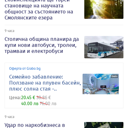
становище на научната
общност за състоянието на
Смолянските езера
9 часа
Столична община планира да
купи нови автобуси, тролеи,
трамваи и електробуси
Оферта от Grabo.bg
Семейно забавление:
Ползване на плувен басейн,
плюс солна стая -..
Цена:
20.45 €
38.86 €
40.00 лв
76.00 лв
9 часа
Удар по наркобизнеса в