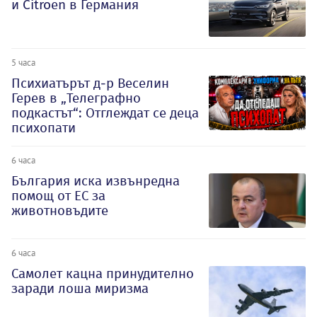
и Citroеn в Германия
5 часа
Психиатърът д-р Веселин
Герев в „Телеграфно
подкастът“: Отглеждат се деца
психопати
6 часа
България иска извънредна
помощ от ЕС за
животновъдите
6 часа
Самолет кацна принудително
заради лоша миризма