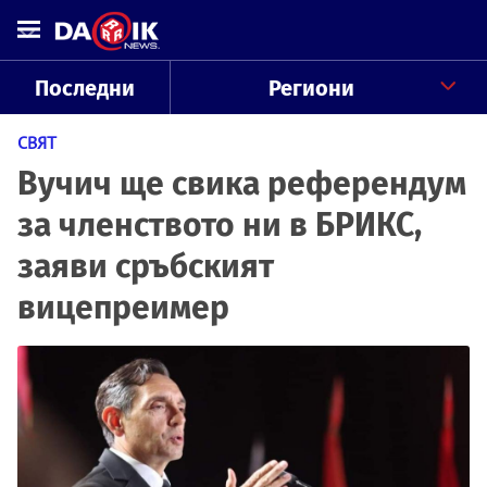
Последни
Региони
СВЯТ
Вучич ще свика референдум
за членството ни в БРИКС,
заяви сръбският
вицепреимер