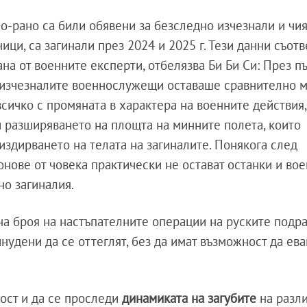
о-рано са били обявени за безследно изчезнали и чия
ци, са загинали през 2024 и 2025 г. Тези данни съотв
на от военните експерти, отбелязва Би Би Си: През п
о изчезналите военнослужещи оставаше сравнително м
сичко с промяната в характера на военните действия,
 разширяването на площта на минните полета, които
издирването на телата на загиналите. Понякога след
онове от човека практически не остават останки и во
но загиналия.
а броя на настъпателните операции на руските подр
нудени да се оттеглят, без да имат възможност да ева
ост и да се проследи
динамиката на загубите
на разл