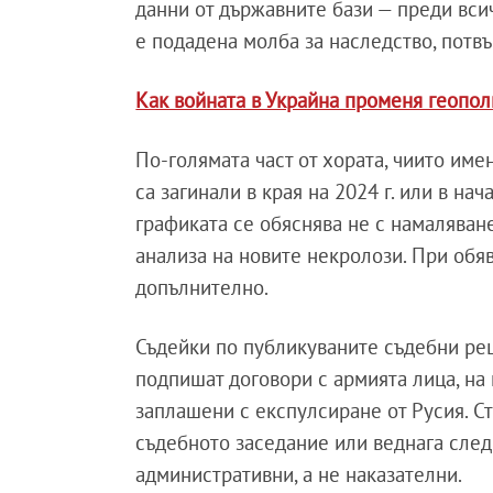
данни от държавните бази — преди всич
е подадена молба за наследство, потв
Как войната в Украйна променя геопол
По-голямата част от хората, чиито име
са загинали в края на 2024 г. или в на
графиката се обяснява не с намаляване
анализа на новите некролози. При обя
допълнително.
Съдейки по публикуваните съдебни реш
подпишат договори с армията лица, на
заплашени с експулсиране от Русия. С
съдебното заседание или веднага след
административни, а не наказателни.