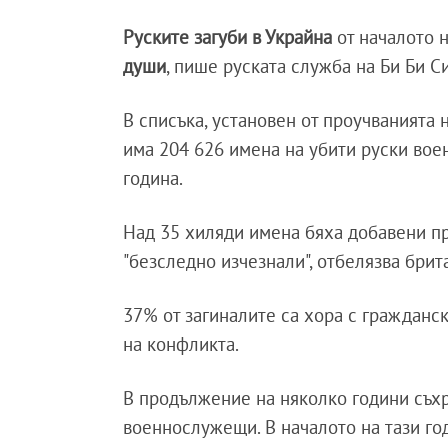
Руските загуби в Украйна
от началото 
души
, пише руската служба на Би Би Си
В списъка, установен от проучванията
има 204 626 имена на убити руски воен
година.
Над 35 хиляди имена бяха добавени пр
"безследно изчезнали", отбелязва брит
37% от загиналите са хора с гражданс
на конфликта.
В продължение на няколко години съхр
военнослужещи. В началото на тази го