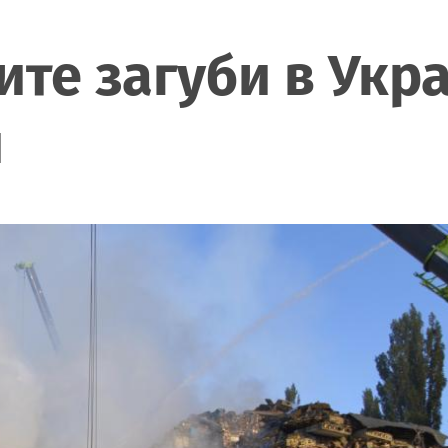
ите загуби в Укр
и