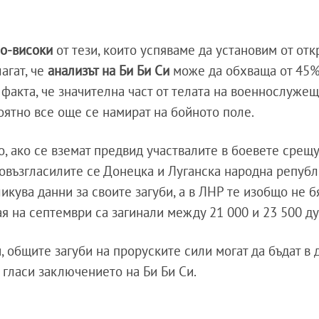
 по-високи
от тези, които успяваме да установим от отк
агат, че
анализът на Би Би Си
може да обхваща от 45
 факта, че значителна част от телата на военнослужещ
оятно все още се намират на бойното поле.
, ако се вземат предвид участвалите в боевете срещу
овъзгласилите се Донецка и Луганска народна републ
икува данни за своите загуби, а в ЛНР те изобщо не б
ая на септември са загинали между 21 000 и 23 500 д
 общите загуби на проруските сили могат да бъдат в 
 гласи заключението на Би Би Си.