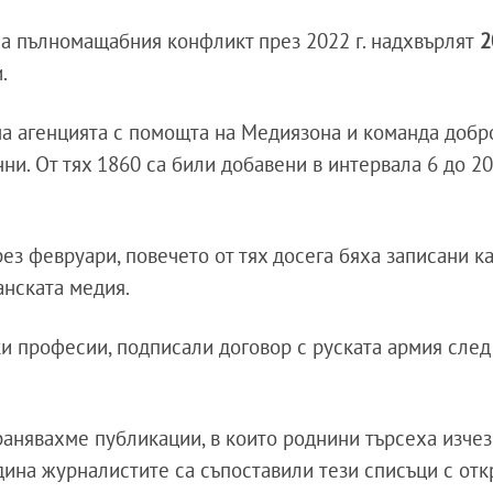
на пълномащабния конфликт през 2022 г. надхвърлят
2
.
 на агенцията с помощта на Медиязона и команда добр
ни. От тях 1860 са били добавени в интервала 6 до 20
ез февруари, повечето от тях досега бяха записани к
анската медия.
ки професии, подписали договор с руската армия след
анявахме публикации, в които роднини търсеха изче
дина журналистите са съпоставили тези списъци с отк