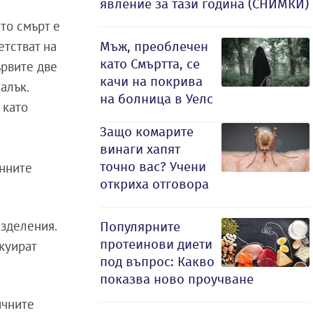
явление за тази година (СНИМКИ)
то смърт е
етстват на
Мъж, преоблечен
като Смъртта, се
ървите две
качи на покрива
алък.
на болница в Уелс
 като
Защо комарите
винаги хапят
точно вас? Учени
енните
откриха отговора
азделения.
Популярните
протеинови диети
куират
под въпрос: Какво
показва ново проучване
ичните