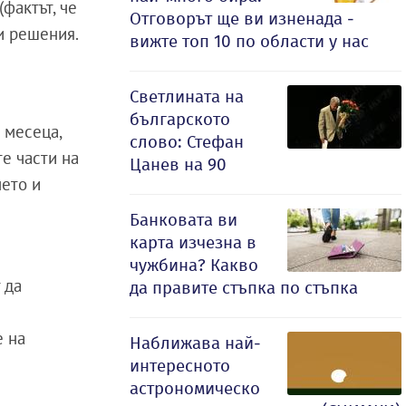
фактът, че
Отговорът ще ви изненада -
и решения.
вижте топ 10 по области у нас
Светлината на
българското
 месеца,
слово: Стефан
те части на
Цанев на 90
нето и
Банковата ви
карта изчезна в
чужбина? Какво
 да
да правите стъпка по стъпка
е на
Наближава най-
и
интересното
астрономическо