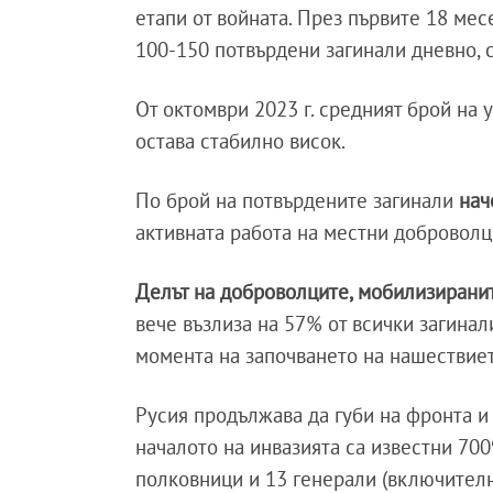
етапи от войната. През първите 18 мес
100-150 потвърдени загинали дневно, с
От октомври 2023 г. средният брой на 
остава стабилно висок.
По брой на потвърдените загинали
нач
активната работа на местни добровол
Делът на доброволците, мобилизирани
вече възлиза на 57% от всички загинал
момента на започването на нашествиет
Русия продължава да губи на фронта 
началото на инвазията са известни 70
полковници и 13 генерали (включителн