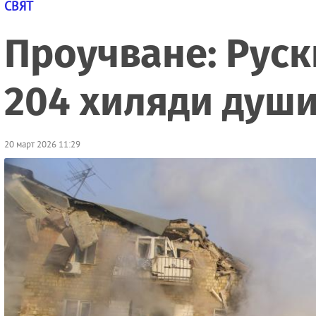
СВЯТ
Проучване: Руск
204 хиляди душ
20 март 2026 11:29