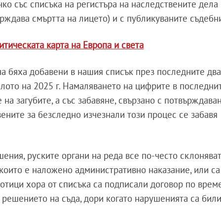
ко със списъка на регистъра на наследствените дела (
ърждава смъртта на лицето) и с публикуваните съдебн
итическата карта на Европа и света
на бяха добавени в нашия списък през последните два
чалото на 2025 г. Намаляването на цифрите в последни
 на загубите, а със забавяне, свързано с потвърждава
вените за безследно изчезнали този процес се забавя
ения, руските органи на реда все по-често склоняват
 които е наложено административно наказание, или са
тотици хора от списъка са подписали договор по врем
 решението на съда, дори когато нарушенията са бил