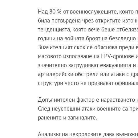
Над 80 % от военнослужещите, които п
била потвърдена чрез откритите източни
тенденцията, която вече беше отбеляза
години на войната броят на безследн
Значителният скок се обяснява преди в
масовото използване на FPV-дронове и
значително затрудняват евакуацията и 
артилерийски обстрели или атаки с др
структури често не признават официал
Допълнителен фактор е нарастването н
След неуспешни атаки военните са при
ранените и загиналите.
Анализът на некролозите дава възможн