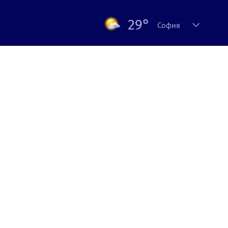
29°
София