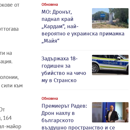
окове от
Обновена
МО: Дронът,
паднал край
„Кардам“, най-
оттогава
вероятно е украинска примамка
„Майя“
ти на
Задържаха 18-
ация.
годишен за
убийство на чичо
колонии,
му в Странско
е сили към
Обновена
Премиерът Радев:
От
Дрон нахлу в
, 164
българското
рал-майор
въздушно пространство и се