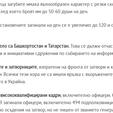
еца загубите имаха вълнообразен характер с резки ск
лед което броят им до 50-60 души на ден.
установените загинали на ден се е увеличил до 120 и 
ело са Башкортостан и Татарстан.
Това се дължи отчас
ци и инициативни сдружения по събирането на информ
те и затворниците
, изпратени на фронта от затвори и 
и. Всички тези хора не са имали връзка с въоръженит
о в Украйна.
и
висококвалифицирани кадри
, включително офицери. 
09 загинали офицери, включително 494 подполковници
о осъдения на затвор, но не лишен от званието гене