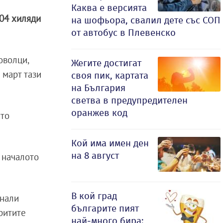
Каква е версията
04 хиляди
на шофьора, свалил дете със СОП
от автобус в Плевенско
оволци,
Жегите достигат
 март тази
своя пик, картата
на България
светва в предупредителен
оранжев код
ато
Кой има имен ден
на 8 август
 началото
В кой град
знали
българите пият
ритите
най-много бира: