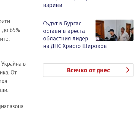
взриви
рити
Съдът в Бургас
% до 65%
остави в ареста
областния лидер
ите,
на ДПС Христо Широков
 Украйна в
Всичко от днес
ика. От
яха
уши.
диапазона