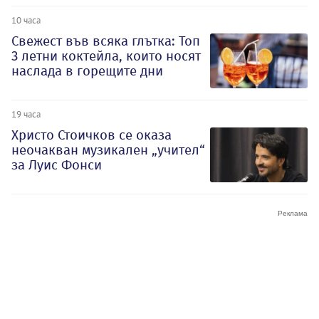
10 часа
Свежест във всяка глътка: Топ
3 летни коктейла, които носят
наслада в горещите дни
19 часа
Христо Стоичков се оказа
неочакван музикален „учител“
за Луис Фонси