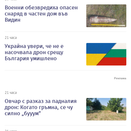
Военни обезвредиха опасен
снаряд в частен дом във
Видин
21 часа
Украйна увери, че не е
насочвала дрон срещу
България умишлено
21 часа
Овчар с разказ за падналия
дрон: Когато гръмна, се чу
силно „бууум“
21 часа