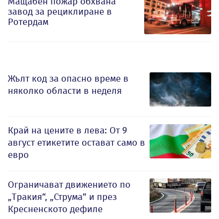
Мащабен пожар обхвана
завод за рециклиране в
Ротердам
Жълт код за опасно време в
няколко области в неделя
Край на цените в лева: От 9
август етикетите остават само в
евро
Ограничават движението по
„Тракия“, „Струма“ и през
Кресненското дефиле