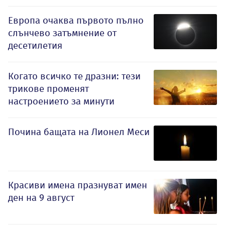
Европа очаква първото пълно
слънчево затъмнение от
десетилетия
Когато всичко те дразни: тези
трикове променят
настроението за минути
Почина бащата на Лионел Меси
Красиви имена празнуват имен
ден на 9 август