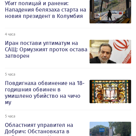
Убит полицай и ранени:
Нападения белязаха старта на
новия президент в Колумбия
4 часа
Иран постави ултиматум на
САЩ: Ормузкият проток остава
затворен
5 часа
Повдигнаха обвинение на 18-
годишния обвинен в
умишлено убийство на чичо
му
5 часа
Oбластният управител на
Добрич: Обстановката в