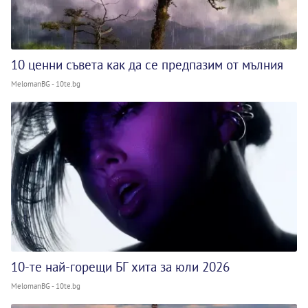
10 ценни съвета как да се предпазим от мълния
MelomanBG - 10te.bg
10-те най-горещи БГ хита за юли 2026
MelomanBG - 10te.bg