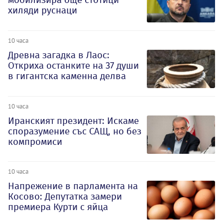
хиляди руснаци
10 часа
Древна загадка в Лаос:
Откриха останките на 37 души
в гигантска каменна делва
10 часа
Иранският президент: Искаме
споразумение със САЩ, но без
компромиси
10 часа
Напрежение в парламента на
Косово: Депутатка замери
премиера Курти с яйца