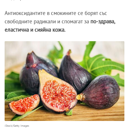
Антиоксидантите в смокините се борят със
свободните радикали и спомагат за
по-здрава,
еластична и сияйна кожа.
iStock/Getty Images