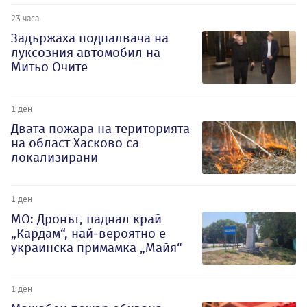
23 часа
Задържаха подпалвача на
луксозния автомобил на
Митьо Очите
1 ден
Двата пожара на територията
на област Хасково са
локализирани
1 ден
МО: Дронът, паднал край
„Кардам“, най-вероятно е
украинска примамка „Майя“
1 ден