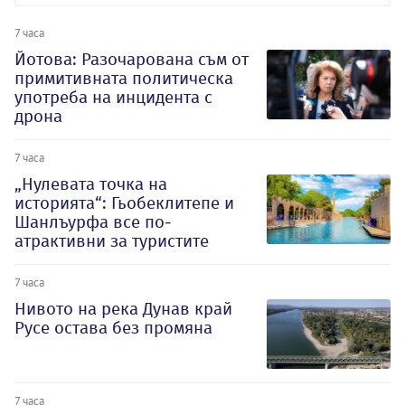
7 часа
Йотова: Разочарована съм от
примитивната политическа
употреба на инцидента с
дрона
7 часа
„Нулевата точка на
историята“: Гьобеклитепе и
Шанлъурфа все по-
атрактивни за туристите
7 часа
Нивото на река Дунав край
Русе остава без промяна
7 часа