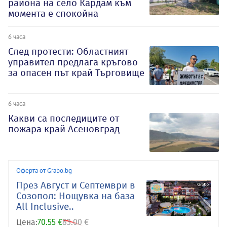
района на село Кардам към
момента е спокойна
6 часа
След протести: Областният
управител предлага кръгово
за опасен път край Търговище
6 часа
Какви са последиците от
пожара край Асеновград
Оферта от Grabo.bg
През Август и Септември в
Созопол: Нощувка на база
All Inclusive..
Цена:
70.55 €
83.00 €