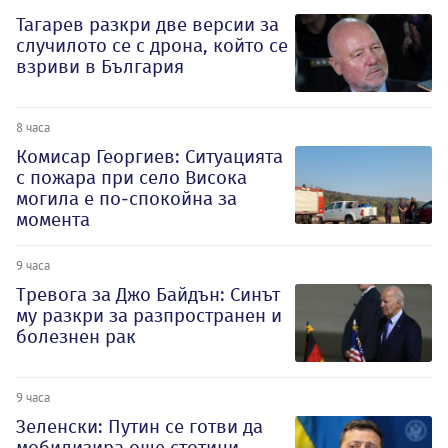
Тагарев разкри две версии за
случилото се с дрона, който се
взриви в България
8 часа
Комисар Георгиев: Ситуацията
с пожара при село Висока
могила е по-спокойна за
момента
9 часа
Тревога за Джо Байдън: Синът
му разкри за разпространен и
болезнен рак
9 часа
Зеленски: Путин се готви да
мобилизира още стотици