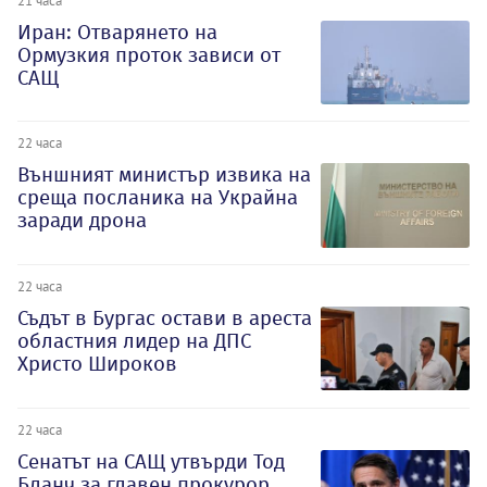
Иран: Отварянето на
Ормузкия проток зависи от
САЩ
22 часа
Външният министър извика на
среща посланика на Украйна
заради дрона
22 часа
Съдът в Бургас остави в ареста
областния лидер на ДПС
Христо Широков
22 часа
Сенатът на САЩ утвърди Тод
Бланч за главен прокурор