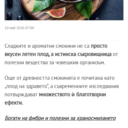
10 май 2026 07:00
Сладките и ароматни смокини не са
просто
вкусен летен плод, а истинска съкровищница
от
полезни вещества за човешкия организъм.
Още от древността смокинята е почитана като
„плод на здравето“, а съвременните изследвания
потвърждават
множеството ѝ благотворни
ефекти.
Богати на фибри и полезни за храносмилането