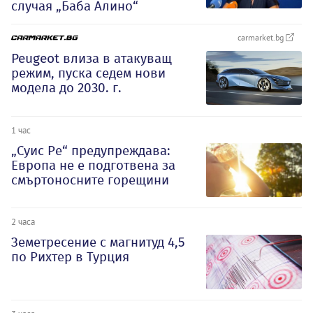
случая „Баба Алино“
carmarket.bg
Peugeot влиза в атакуващ
режим, пуска седем нови
модела до 2030. г.
1 час
„Суис Ре“ предупреждава:
Европа не е подготвена за
смъртоносните горещини
2 часа
Земетресение с магнитуд 4,5
по Рихтер в Турция