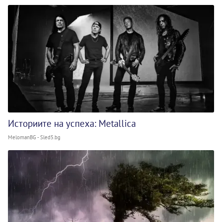
Историите на успеха: Metallica
MelomanBG - Sled5.bg