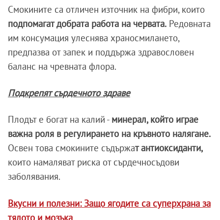
Смокините са отличен източник на фибри, които
подпомагат добрата работа на червата.
Редовната
им консумация улеснява храносмилането,
предпазва от запек и поддържа здравословен
баланс на чревната флора.
Подкрепят сърдечното здраве
Плодът е богат на калий -
минерал, който играе
важна роля в регулирането на кръвното налягане.
Освен това смокините съдържа
т антиоксиданти,
които намаляват риска от сърдечносъдови
заболявания.
Вкусни и полезни: Защо ягодите са суперхрана за
тялото и мозъка