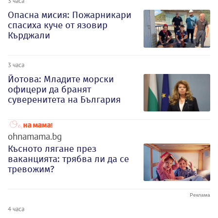
3 часа
Опасна мисия: Пожарникари
спасиха куче от язовир
Кърджали
3 часа
Йотова: Младите морски
офицери да бранят
суверенитета на България
ohnamama.bg
Късното лягане през
ваканцията: трябва ли да се
тревожим?
4 часа