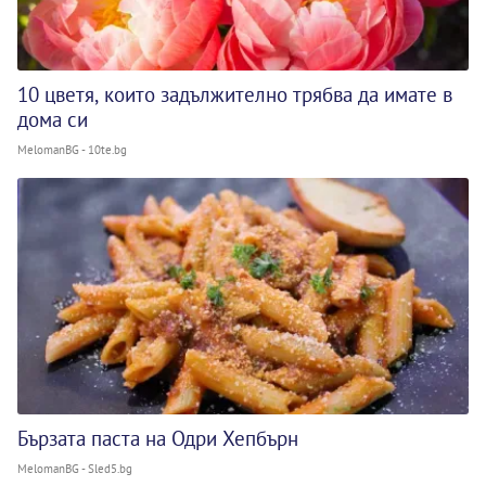
10 цветя, които задължително трябва да имате в
дома си
MelomanBG - 10te.bg
Бързата паста на Одри Хепбърн
MelomanBG - Sled5.bg