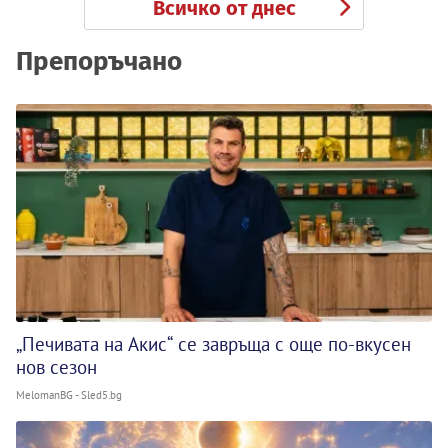
Всичко от днес
Препоръчано
„Печивата на Акис“ се завръща с още по-вкусен
нов сезон
MelomanBG - Sled5.bg