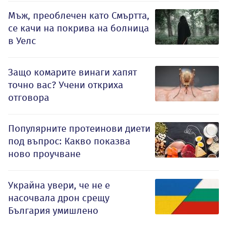
Мъж, преоблечен като Смъртта,
се качи на покрива на болница
в Уелс
Защо комарите винаги хапят
точно вас? Учени откриха
отговора
Популярните протеинови диети
под въпрос: Какво показва
ново проучване
Украйна увери, че не е
насочвала дрон срещу
България умишлено