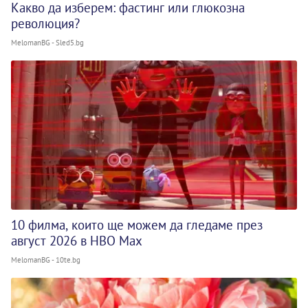
Какво да изберем: фастинг или глюкозна
революция?
MelomanBG - Sled5.bg
10 филма, които ще можем да гледаме през
август 2026 в HBO Max
MelomanBG - 10te.bg