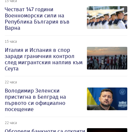
15 часа
Честват 147 години
Военноморски сили на
Република България във
Варна
15 часа
Италия и Испания в спор
заради граничния контрол
след мигрантския наплив към
Сеута
22 часа
Володимир Зеленски
пристигна в Белград на
първото си официално
посещение
22 часа
Обгорели банкноти са открити