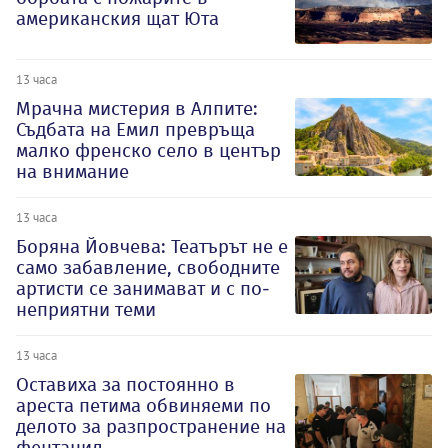
американския щат Юта
13 часа
Мрачна мистерия в Алпите:
Съдбата на Емил превръща
малко френско село в център
на внимание
13 часа
Боряна Йовчева: Театърът не е
само забавление, свободните
артисти се занимават и с по-
неприятни теми
13 часа
Оставиха за постоянно в
ареста петима обвиняеми по
делото за разпространение на
фентанил