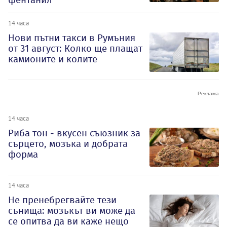
14 часа
Нови пътни такси в Румъния
от 31 август: Колко ще плащат
камионите и колите
14 часа
Риба тон - вкусен съюзник за
сърцето, мозъка и добрата
форма
14 часа
Не пренебрегвайте тези
сънища: мозъкът ви може да
се опитва да ви каже нещо