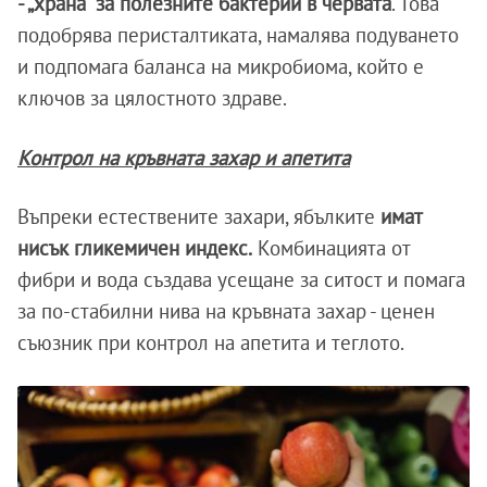
- „храна“ за полезните бактерии в червата
. Това
подобрява перисталтиката, намалява подуването
и подпомага баланса на микробиома, който е
ключов за цялостното здраве.
Контрол на кръвната захар и апетита
Въпреки естествените захари, ябълките
имат
нисък гликемичен индекс.
Комбинацията от
фибри и вода създава усещане за ситост и помага
за по-стабилни нива на кръвната захар - ценен
съюзник при контрол на апетита и теглото.