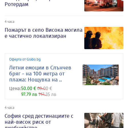
Ротердам
4 часа
Пожарът в село Висока могила
е частично локализиран
Оферта от Grabo.bg
Летни емоции в Слънчев
бряг - на 100 метра от
плажа: Нощувка на ..
Цена:
50.00 €
60.00 €
97.79 лв
117.35 лв
4 часа
София сред дестинациите с
най-висок риск от
джебчийство