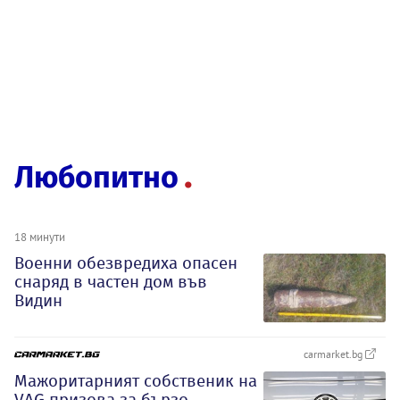
Любопитно
18 минути
Военни обезвредиха опасен
снаряд в частен дом във
Видин
carmarket.bg
Мажоритарният собственик на
VAG призова за бързо