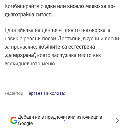
Комбинирайте с я
дки или кисело мляко за по-
дълготрайна ситост.
Една ябълка на ден не е просто поговорка, а
навик с реални ползи. Достъпни, вкусни и лесни
за пренасяне,
ябълките са естествена
„суперхрана“,
която заслужава място във
всекидневното меню.
Редактор:
Гергана Николова;
Добави ни в предпочитани източници в
Google