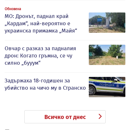
Обновена
МО: Дронът, паднал край
„Кардам“, най-вероятно е
украинска примамка „Майя“
Овчар с разказ за падналия
дрон: Когато гръмна, се чу
силно „бууум“
Задържаха 18-годишен за
убийство на чичо му в Странско
Всичко от днес