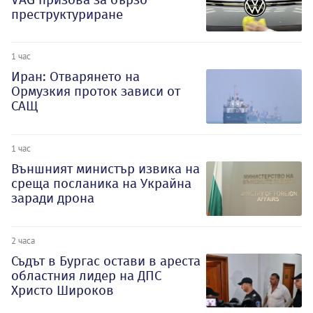
преструктуриране
1 час
Иран: Отварянето на
Ормузкия проток зависи от
САЩ
1 час
Външният министър извика на
среща посланика на Украйна
заради дрона
2 часа
Съдът в Бургас остави в ареста
областния лидер на ДПС
Христо Широков