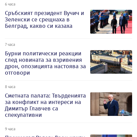
6 часа
Сръбският президент Вучич и
Зеленски се срещнаха в
Белград, какво си казаха
7 часа
Бурни политически реакции
след новината за взривения
дрон, опозицията настоява за
отговори
8 часа
Сметната палата: Твърденията
за конфликт на интереси на
Димитър Главчев са
спекулативни
9 часа