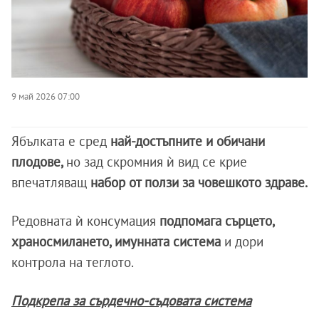
9 май 2026 07:00
Ябълката е сред
най-достъпните и обичани
плодове,
но зад скромния ѝ вид се крие
впечатляващ
набор от ползи за човешкото здраве.
Редовната ѝ консумация
подпомага сърцето,
храносмилането, имунната система
и дори
контрола на теглото.
Подкрепа за сърдечно-съдовата система