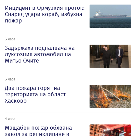
Инцидент в Ормузкия проток:
Снаряд удари кораб, избухна
пожар
3 часа
Задържаха подпалвача на
луксозния автомобил на
Митьо Очите
3 часа
Два пожара горят на
територията на област
Хасково
4 часа
Мащабен пожар обхвана
завод за рециклиране в