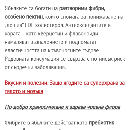
Ябълките са богати на
разтворими фибри,
особено пектин,
който спомага за понижаване на
„лошия“ LDL холестерол. Антиоксидантите в
кората – като кверцетин и флавоноиди –
намаляват възпалението и подпомагат
еластичността на кръвоносните съдове.
Редовната консумация се свързва с по-нисък риск
от сърдечни заболявания.
Вкусни и полезни: Защо ягодите са суперхрана за
тялото и мозъка
По-добро храносмилане и здрава чревна флора
Фибрите в ябълките действат като
пребиотик