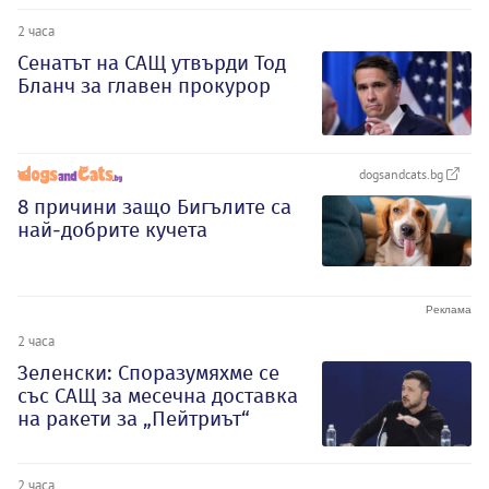
2 часа
Сенатът на САЩ утвърди Тод
Бланч за главен прокурор
dogsandcats.bg
8 причини защо Бигълите са
най-добрите кучета
2 часа
Зеленски: Споразумяхме се
със САЩ за месечна доставка
на ракети за „Пейтриът“
2 часа