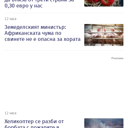
0,30 евро у нас
12 часа
Земеделският министър:
Африканската чума по
свинете не е опасна за хората
12 часа
Хеликоптер се разби от
борбата с пожарите в