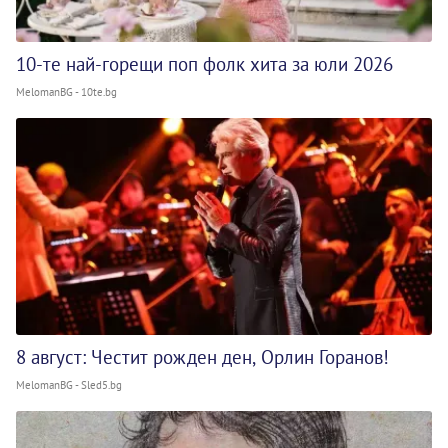
10-те най-горещи поп фолк хита за юли 2026
MelomanBG - 10te.bg
8 август: Честит рожден ден, Орлин Горанов!
MelomanBG - Sled5.bg