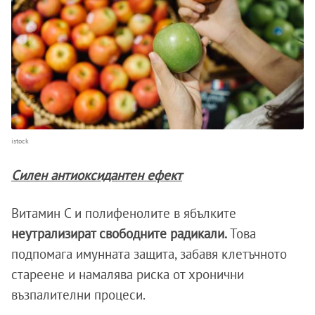
istock
Силен антиоксидантен ефект
Витамин C и полифенолите в ябълките
неутрализират свободните радикали.
Това
подпомага имунната защита, забавя клетъчното
стареене и намалява риска от хронични
възпалителни процеси.