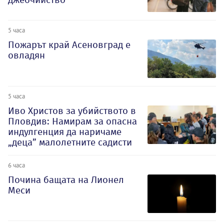
5 часа
Пожарът край Асеновград е
овладян
5 часа
Иво Христов за убийството в
Пловдив: Намирам за опасна
индулгенция да наричаме
„деца” малолетните садисти
6 часа
Почина бащата на Лионел
Меси