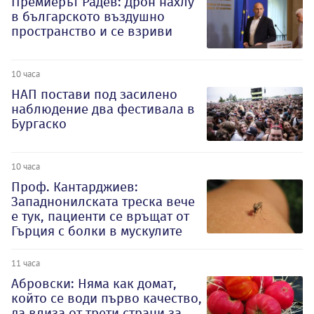
Премиерът Радев: Дрон нахлу
в българското въздушно
пространство и се взриви
10 часа
НАП постави под засилено
наблюдение два фестивала в
Бургаско
10 часа
Проф. Кантарджиев:
Западнонилската треска вече
е тук, пациенти се връщат от
Гърция с болки в мускулите
11 часа
Абровски: Няма как домат,
който се води първо качество,
да влиза от трети страни за