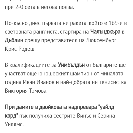
при 2-0 сета в негова полза.
По-късно днес първата ни ракета, който е 169-и в
световната ранглиста, стартира на
Чалънджъра
в
Дъблин
срещу представителя на Люксембург
Крис Родеш.
В квалификациите за
Уимбълдън
от българите ще
участват още юношеският шампион от миналата
година Иван Иванов и най-добрата ни тенисистка
Виктория Томова.
При дамите в двойковата надпревара "уайлд
кард"
пък получиха сестрите Винъс и Серина
Уилямс.