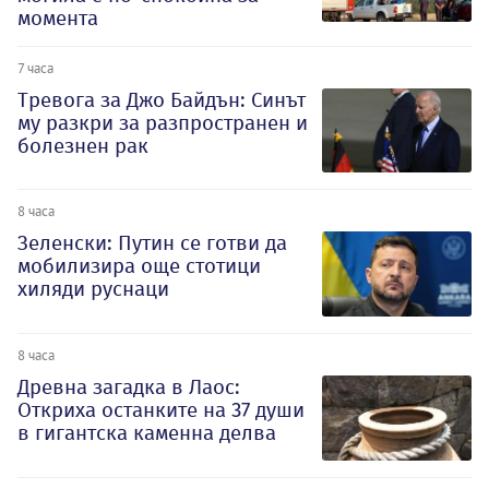
момента
7 часа
Тревога за Джо Байдън: Синът
му разкри за разпространен и
болезнен рак
8 часа
Зеленски: Путин се готви да
мобилизира още стотици
хиляди руснаци
8 часа
Древна загадка в Лаос:
Откриха останките на 37 души
в гигантска каменна делва