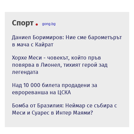
Спорт
gong.bg
Даниел Боримиров: Ние сме барометърът
в мача с Кайрат
Хорхе Меси - човекът, който пръв
повярва в Лионел, тихият герой зад
легендата
Над 10 000 билета продадени за
еврореванша на ЦСКА
Бомба от Бразилия: Неймар се събира с
Меси и Суарес в Интер Маями?