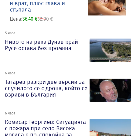
и врат, плюс глава и
стъпала
Цена:
36.40 €
52.00 €
5 часа
Нивото на река Дунав край
Русе остава без промяна
6 часа
Тагарев разкри две версии за
случилото се с дрона, който се
взриви в България
6 часа
Комисар Георгиев: Ситуацията
с пожара при село Висока
могила е по-спокойна за