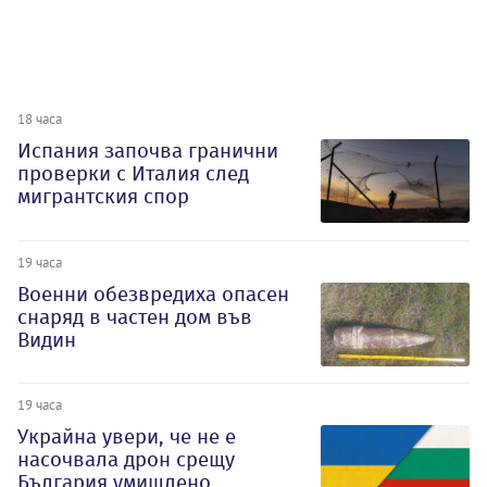
18 часа
Испания започва гранични
проверки с Италия след
мигрантския спор
19 часа
Военни обезвредиха опасен
снаряд в частен дом във
Видин
19 часа
Украйна увери, че не е
насочвала дрон срещу
България умишлено