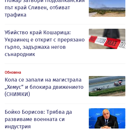
Пожар затвори Подбалканския
път край Сливен, отбиват
трафика
Убийство край Кошарица:
Украинец е открит с прерязано
гърло, задържаха негов
сънародник
Обновена
Кола се запали на магистрала
„Хемус“ и блокира движението
(СНИМКИ)
Бойко Борисов: Трябва да
развиваме военната си
индустрия