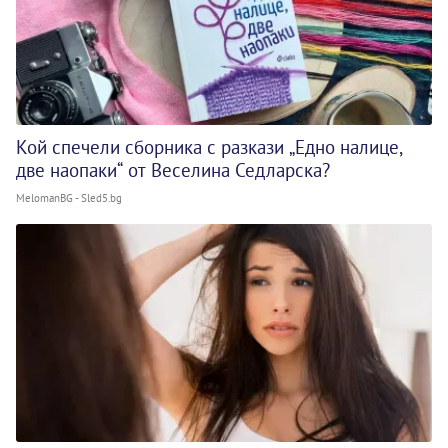
Кой спечели сборника с разкази „Едно налице,
две наопаки“ от Веселина Седларска?
MelomanBG - Sled5.bg