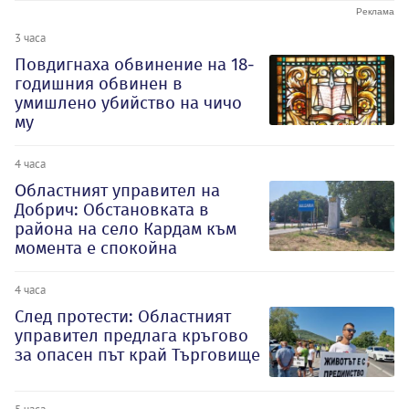
3 часа
Повдигнаха обвинение на 18-
годишния обвинен в
умишлено убийство на чичо
му
4 часа
Oбластният управител на
Добрич: Обстановката в
района на село Кардам към
момента е спокойна
4 часа
След протести: Областният
управител предлага кръгово
за опасен път край Търговище