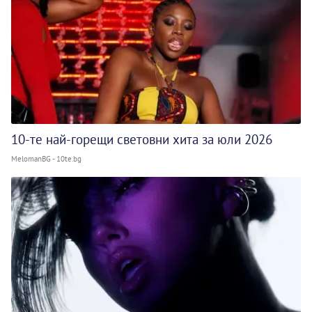
10-те най-горещи световни хита за юли 2026
MelomanBG - 10te.bg