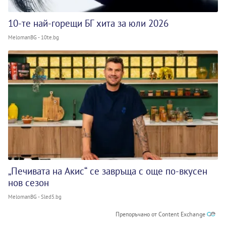
10-те най-горещи БГ хита за юли 2026
MelomanBG - 10te.bg
„Печивата на Акис“ се завръща с още по-вкусен
нов сезон
MelomanBG - Sled5.bg
Препоръчано от Content Exchange