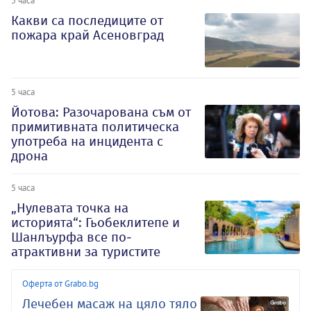
5 часа
Какви са последиците от
пожара край Асеновград
5 часа
Йотова: Разочарована съм от
примитивната политическа
употреба на инцидента с
дрона
5 часа
„Нулевата точка на
историята“: Гьобеклитепе и
Шанлъурфа все по-
атрактивни за туристите
Оферта от Grabo.bg
Лечебен масаж на цяло тяло