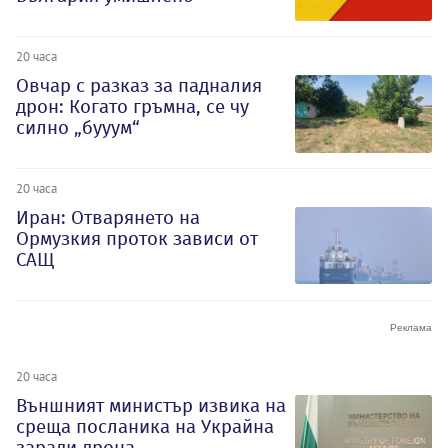
20 часа
Овчар с разказ за падналия
дрон: Когато гръмна, се чу
силно „бууум“
20 часа
Иран: Отварянето на
Ормузкия проток зависи от
САЩ
20 часа
Външният министър извика на
среща посланика на Украйна
заради дрона