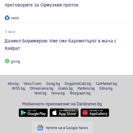
преговорите за Ормузкия проток
vesti
3 часа
Даниел Боримиров: Ние сме барометърът в мача с
Кайрат
gong
Abv.bg
Vbox7.com
Gong.bg
DogsAndCats.bg
CarMarket.bg
BISS.bg
Ohnamama.bg
Grabo.bg
Pariteni.bg
Edna.bg
Vesti.bg
Nova.bg
Telegraph.bg
Мобилното приложение на Dariknews.bg
Четете ни в Google News