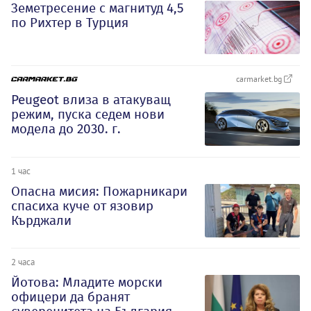
Земетресение с магнитуд 4,5
по Рихтер в Турция
carmarket.bg
Peugeot влиза в атакуващ
режим, пуска седем нови
модела до 2030. г.
1 час
Опасна мисия: Пожарникари
спасиха куче от язовир
Кърджали
2 часа
Йотова: Младите морски
офицери да бранят