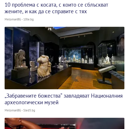
10 проблема с косата, с които се сблъскват
жените, и как да се справите с тях
MelomanBG - 10te.bg
„Забравените божества“ завладяват Националния
археологически музей
MelomanBG - Sled5.bg