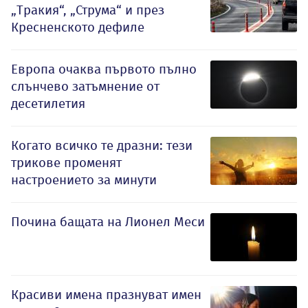
„Тракия“, „Струма“ и през
Кресненското дефиле
Европа очаква първото пълно
слънчево затъмнение от
десетилетия
Когато всичко те дразни: тези
трикове променят
настроението за минути
Почина бащата на Лионел Меси
Красиви имена празнуват имен