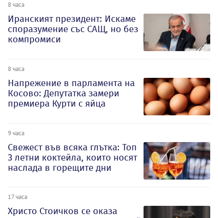
8 часа
Иранският президент: Искаме
споразумение със САЩ, но без
компромиси
8 часа
Напрежение в парламента на
Косово: Депутатка замери
премиера Курти с яйца
9 часа
Свежест във всяка глътка: Топ
3 летни коктейла, които носят
наслада в горещите дни
17 часа
Христо Стоичков се оказа