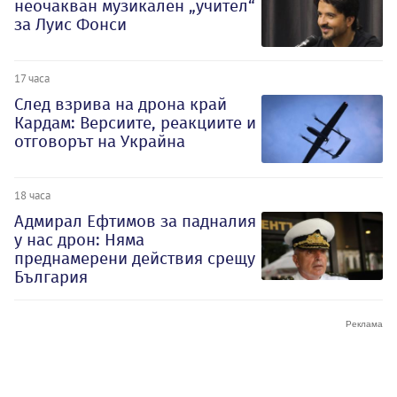
неочакван музикален „учител“
за Луис Фонси
17 часа
След взрива на дрона край
Кардам: Версиите, реакциите и
отговорът на Украйна
18 часа
Адмирал Ефтимов за падналия
у нас дрон: Няма
преднамерени действия срещу
България