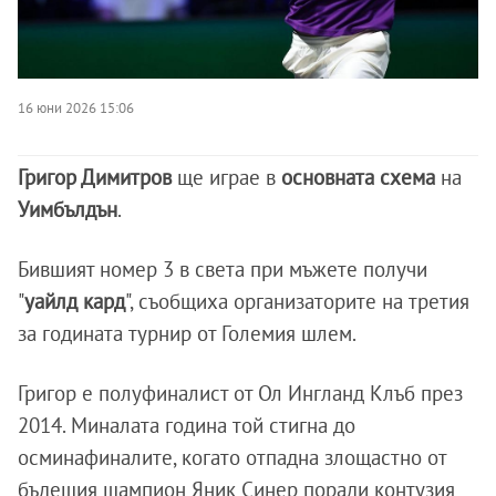
16 юни 2026 15:06
Григор Димитров
ще играе в
основната схема
на
Уимбълдън
.
Бившият номер 3 в света при мъжете получи
"
уайлд кард
", съобщиха организаторите на третия
за годината турнир от Големия шлем.
Григор е полуфиналист от Ол Ингланд Клъб през
2014. Миналата година той стигна до
осминафиналите, когато отпадна злощастно от
бъдещия шампион Яник Синер поради контузия