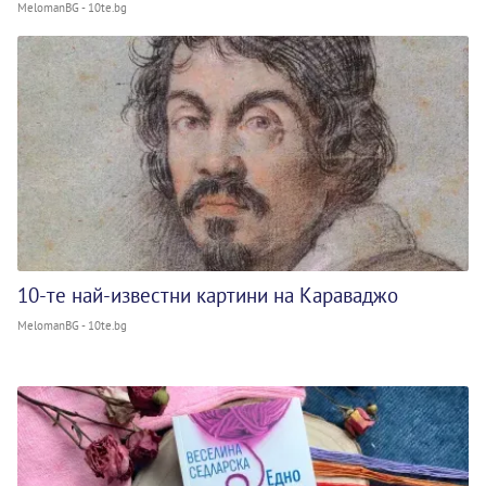
MelomanBG - 10te.bg
10-те най-известни картини на Караваджо
MelomanBG - 10te.bg