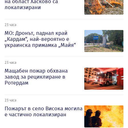
на област Хасково са
локализирани
23 часа
МО: Дронът, паднал край
„Кардам“, най-вероятно е
украинска примамка „Майя“
23 часа
Мащабен пожар обхвана
завод за рециклиране в
Ротердам
23 часа
Пожарът в село Висока могила
е частично локализиран