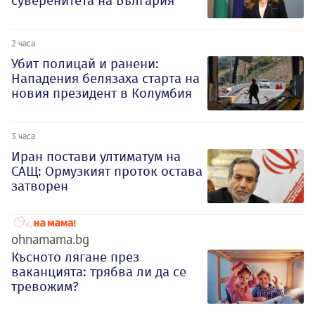
суверенитета на България
2 часа
Убит полицай и ранени:
Нападения белязаха старта на
новия президент в Колумбия
3 часа
Иран постави ултиматум на
САЩ: Ормузкият проток остава
затворен
ohnamama.bg
Късното лягане през
ваканцията: трябва ли да се
тревожим?