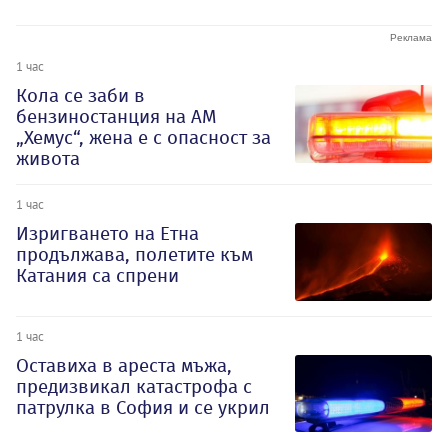
1 час
Кола се заби в
бензиностанция на АМ
„Хемус“, жена е с опасност за
живота
1 час
Изригването на Етна
продължава, полетите към
Катания са спрени
1 час
Оставиха в ареста мъжа,
предизвикал катастрофа с
патрулка в София и се укрил