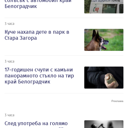
сблъсък с автомобил край
Белоградчик
3 часа
Куче нахапа дете в парк в
Стара Загора
3 часа
17-годишен счупи с камъни
панорамното стъкло на тир
край Белоградчик
3 часа
След употреба на голямо