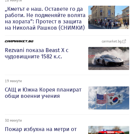
18 минути
„Кметът е наш. Оставете го да
работи. Не подменяйте волята
на хората“: Протест в защита
на Николай Рашков (СНИМКИ)
carmarket.bg
Rezvani показа Beast X с
чудовищните 1582 к.с.
19 минути
САЩ и Южна Корея планират
общи военни учения
30 минути
Пожар избухна на метри от