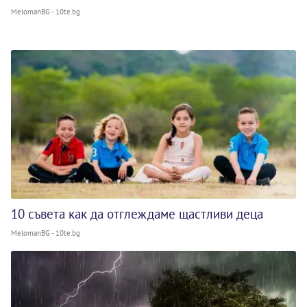
MelomanBG - 10te.bg
10 съвета как да отглеждаме щастливи деца
MelomanBG - 10te.bg