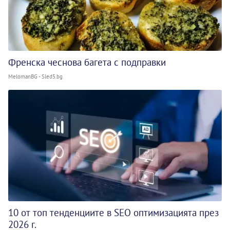
Френска чеснова багета с подправки
MelomanBG - Sled5.bg
10 от топ тенденциите в SEO оптимизацията през
2026 г.