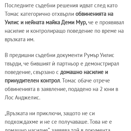
Последните съдебни решения идват след като
Томас категорично отхвърли
обвиненията на
Уилис и нейната майка Деми Мур,
че е проявявал
насилие и контролиращо поведение по време на
връзката им.
В предишни съдебни документи Румър Уилис
твърди, че бившият ѝ партньор е демонстрирал
поведение, свързано с
домашно насилие и
принудителен контрол
. Томас обаче отрече
обвиненията в заявление, подадено на 2 юни в
Лос Анджелис.
„Връзката ни приключи, защото не си
подхождахме и не се получаваше. Това не е
домашно насилие“, заявява той в документа.