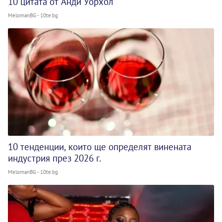
10 цитата от Анди Уорхол
MelomanBG - 10te.bg
10 тенденции, които ще определят винената
индустрия през 2026 г.
MelomanBG - 10te.bg