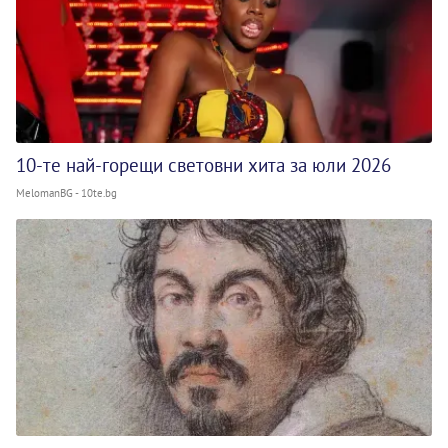
10-те най-горещи световни хита за юли 2026
MelomanBG - 10te.bg