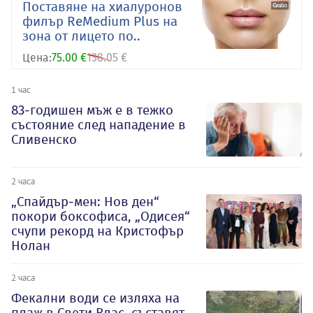
Поставяне на хиалуронов
филър ReMedium Plus на
зона от лицето по..
Цена:
75.00 €
138.05 €
1 час
83-годишен мъж е в тежко
състояние след нападение в
Сливенско
2 часа
„Спайдър-мен: Нов ден“
покори боксофиса, „Одисея“
счупи рекорд на Кристофър
Нолан
2 часа
Фекални води се изляха на
плаж в Свети Влас, съставят