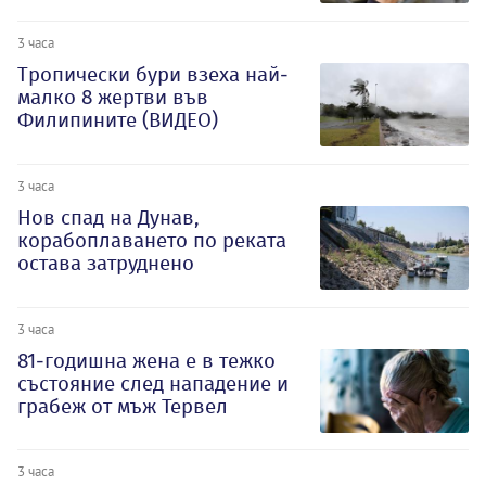
3 часа
Тропически бури взеха най-
малко 8 жертви във
Филипините (ВИДЕО)
3 часа
Нов спад на Дунав,
корабоплаването по реката
остава затруднено
3 часа
81-годишна жена е в тежко
състояние след нападение и
грабеж от мъж Тервел
3 часа