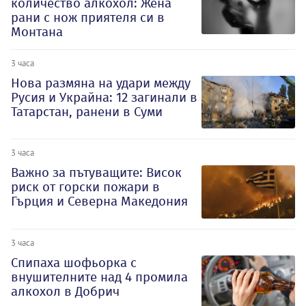
количество алкохол: Жена
рани с нож приятеля си в
Монтана
3 часа
Нова размяна на удари между
Русия и Украйна: 12 загинали в
Татарстан, ранени в Суми
3 часа
Важно за пътуващите: Висок
риск от горски пожари в
Гърция и Северна Македония
3 часа
Спипаха шофьорка с
внушителните над 4 промила
алкохол в Добрич