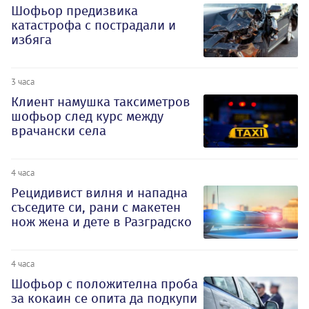
Шофьор предизвика
катастрофа с пострадали и
избяга
3 часа
Клиент намушка таксиметров
шофьор след курс между
врачански села
4 часа
Рецидивист вилня и нападна
съседите си, рани с макетен
нож жена и дете в Разградско
4 часа
Шофьор с положителна проба
за кокаин се опита да подкупи