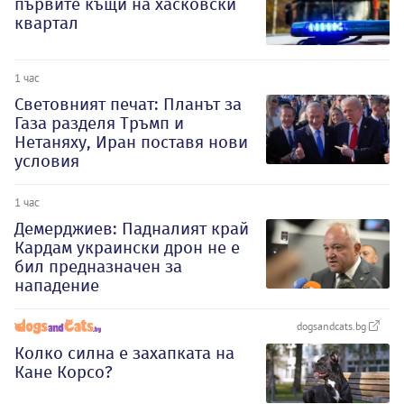
първите къщи на хасковски
квартал
1 час
Световният печат: Планът за
Газа разделя Тръмп и
Нетаняху, Иран поставя нови
условия
1 час
Демерджиев: Падналият край
Кардам украински дрон не е
бил предназначен за
нападение
dogsandcats.bg
Колко силна е захапката на
Кане Корсо?