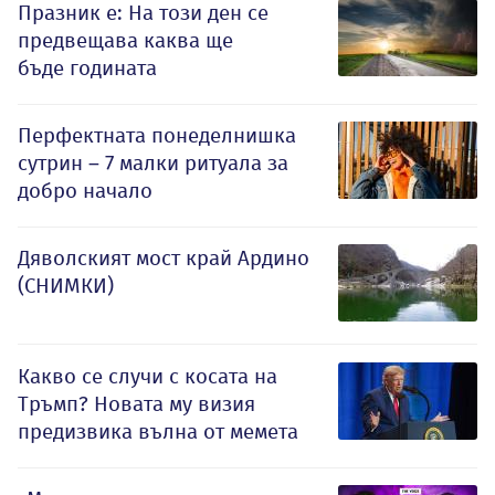
Празник е: На този ден се
предвещава каква ще
бъде годината
Перфектната понеделнишка
сутрин – 7 малки ритуала за
добро начало
Дяволският мост край Ардино
(СНИМКИ)
Какво се случи с косата на
Тръмп? Новата му визия
предизвика вълна от мемета