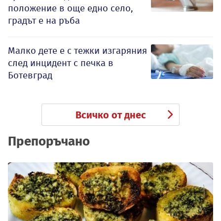
положение в още едно село,
градът е на ръба
Малко дете е с тежки изгаряния
след инцидент с печка в
Ботевград
Всичко от днес
Препоръчано