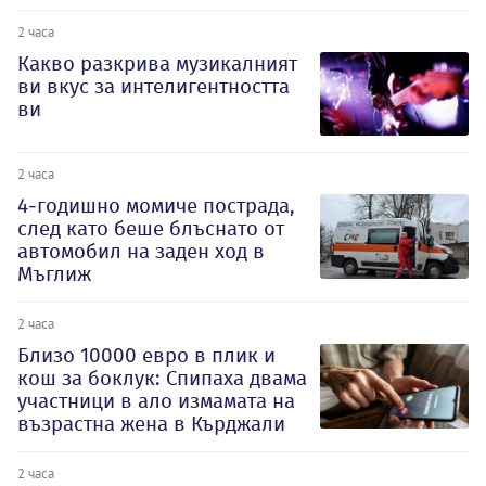
2 часа
Какво разкрива музикалният
ви вкус за интелигентността
ви
2 часа
4-годишно момиче пострада,
след като беше блъснато от
автомобил на заден ход в
Мъглиж
2 часа
Близо 10000 евро в плик и
кош за боклук: Спипаха двама
участници в ало измамата на
възрастна жена в Кърджали
2 часа