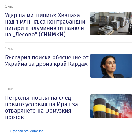
1 час
Удар на митниците: Хванаха
над 1 млн. къса контрабандни
цигари в алуминиеви панели
на „Лесово“ (СНИМКИ)
1 час
България поиска обяснение от
Украйна за дрона край Кардам
1 час
Петролът поскъпна след
новите условия на Иран за
отварянето на Ормузкия
проток
Оферта от Grabo.bg