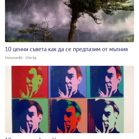
10 ценни съвета как да се предпазим от мълния
MelomanBG - 10te.bg