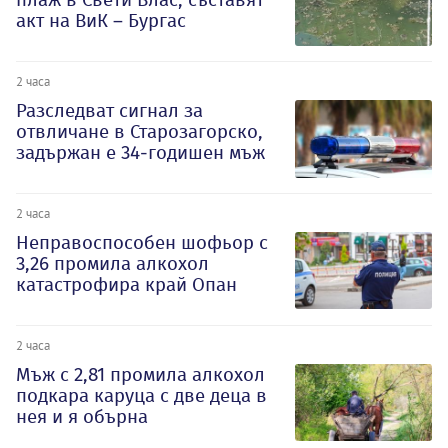
акт на ВиК – Бургас
2 часа
Разследват сигнал за
отвличане в Старозагорско,
задържан е 34-годишен мъж
2 часа
Неправоспособен шофьор с
3,26 промила алкохол
катастрофира край Опан
2 часа
Мъж с 2,81 промила алкохол
подкара каруца с две деца в
нея и я обърна