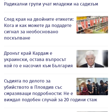
Радикални групи учат младежи на садизъм
След края на двойните етикети:
Кога и как можете да подадете
сигнал за необосновано
поскъпване
Дронът край Кардам е
украински, остава въпросът
кой го е насочил към България
Съдията по делото за
убийството в Пловдив със
смразяващи подробности: Не е
виждал подобен случай за 20 години стаж