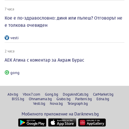
7 часа
Кое е по-здравословно: диня или пъпеш? Отговорът не
е толкова очевиден
vesti
2 часа
АЕК Атина с коментар за Акрам Бурас
gong
Abv.bg
Vbox7.com
Gong.bg
DogsAndCats.bg
CarMarket.bg
BISS.bg
Ohnamama.bg
Grabo.bg
Pariteni.bg
Edna.bg
Vesti.bg
Nova.bg
Telegraph.bg
Мобилното приложение на Dariknews.bg