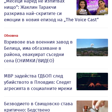
„Месеци наред не изпитвах
нищо“: Жаклин Таракчи
разкрива най-скритите си
емоции в новия епизод на „The Voice Cast“
Обновена
Взривове във военния завод в
Белица, има обгазяване в
района, евакуират съседни
села (СНИМКИ/ВИДЕО)
МВР задейства ГДБОП след
убийството в Пловдив: Следят
агресията в социалните мрежи
Безводието в Свищовско става
критично: Бедствено