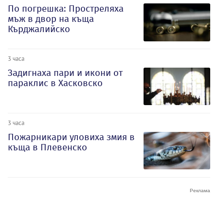
По погрешка: Простреляха
мъж в двор на къща
Кърджалийско
3 часа
Задигнаха пари и икони от
параклис в Хасковско
3 часа
Пожарникари уловиха змия в
къща в Плевенско