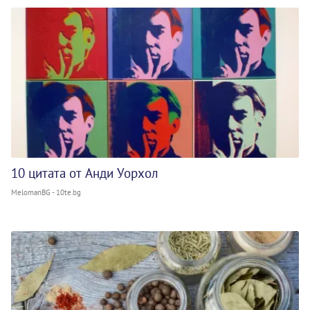
10 цитата от Анди Уорхол
MelomanBG - 10te.bg