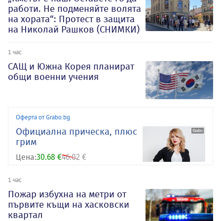
работи. Не подменяйте волята
на хората“: Протест в защита
на Николай Рашков (СНИМКИ)
1 час
САЩ и Южна Корея планират
общи военни учения
Оферта от Grabo.bg
Oфициална прическа, плюс
грим
Цена:
30.68 €
46.02 €
1 час
Пожар избухна на метри от
първите къщи на хасковски
квартал