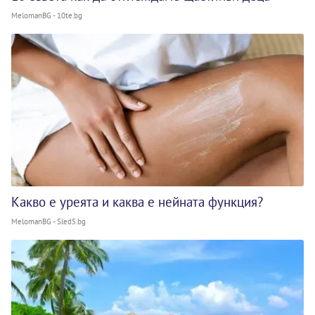
MelomanBG - 10te.bg
Какво е уреята и каква е нейната функция?
MelomanBG - Sled5.bg