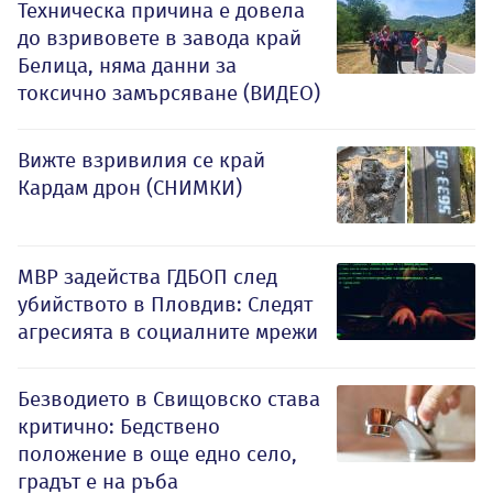
Техническа причина е довела
до взривовете в завода край
Белица, няма данни за
токсично замърсяване (ВИДЕО)
Вижте взривилия се край
Кардам дрон (СНИМКИ)
МВР задейства ГДБОП след
убийството в Пловдив: Следят
агресията в социалните мрежи
Безводието в Свищовско става
критично: Бедствено
положение в още едно село,
градът е на ръба