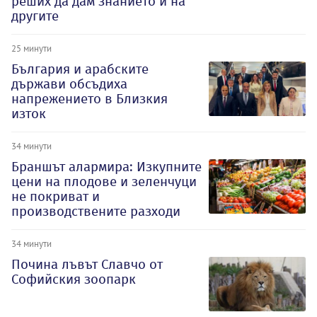
реших да дам знанието и на
другите
25 минути
България и арабските
държави обсъдиха
напрежението в Близкия
изток
34 минути
Браншът алармира: Изкупните
цени на плодове и зеленчуци
не покриват и
производствените разходи
34 минути
Почина лъвът Славчо от
Софийския зоопарк