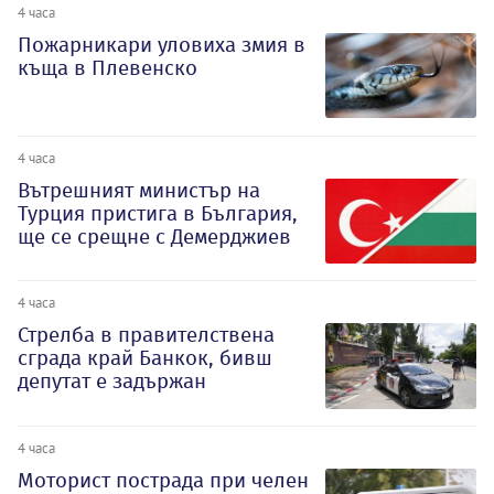
4 часа
Пожарникари уловиха змия в
къща в Плевенско
4 часа
Вътрешният министър на
Турция пристига в България,
ще се срещне с Демерджиев
4 часа
Стрелба в правителствена
сграда край Банкок, бивш
депутат е задържан
4 часа
Моторист пострада при челен