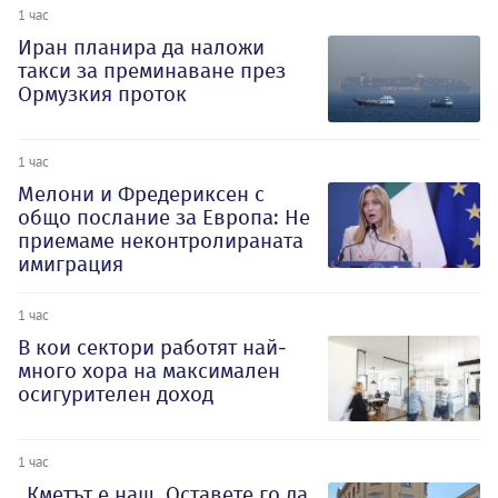
1 час
Иран планира да наложи
такси за преминаване през
Ормузкия проток
1 час
Мелони и Фредериксен с
общо послание за Европа: Не
приемаме неконтролираната
имиграция
1 час
В кои сектори работят най-
много хора на максимален
осигурителен доход
1 час
„Кметът е наш. Оставете го да