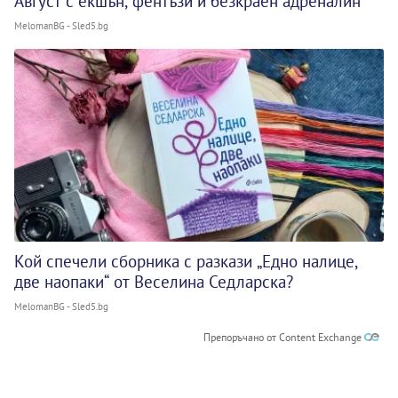
Август с екшън, фентъзи и безкраен адреналин
MelomanBG - Sled5.bg
Кой спечели сборника с разкази „Едно налице,
две наопаки“ от Веселина Седларска?
MelomanBG - Sled5.bg
Препоръчано от Content Exchange