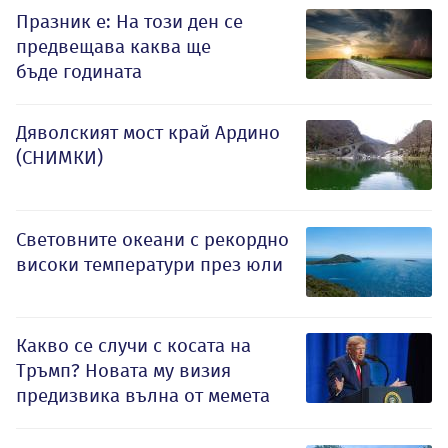
Празник е: На този ден се
предвещава каква ще
бъде годината
Дяволският мост край Ардино
(СНИМКИ)
Световните океани с рекордно
високи температури през юли
Какво се случи с косата на
Тръмп? Новата му визия
предизвика вълна от мемета