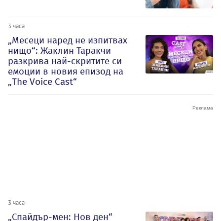
3 часа
„Месеци наред не изпитвах
нищо“: Жаклин Таракчи
разкрива най-скритите си
емоции в новия епизод на
„The Voice Cast“
3 часа
„Спайдър-мен: Нов ден“