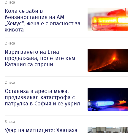
2 часа
Кола се заби в
бензиностанция на АМ
„Хемус“, жена е с опасност за
живота
2 часа
Изригването на Етна
продължава, полетите към
Катания са спрени
2 часа
Оставиха в ареста мъжа,
предизвикал катастрофа с
патрулка в София и се укрил
3 часа
Удар на митниците: Хванаха