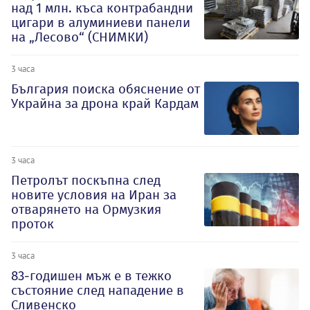
над 1 млн. къса контрабандни
цигари в алуминиеви панели
на „Лесово“ (СНИМКИ)
3 часа
България поиска обяснение от
Украйна за дрона край Кардам
3 часа
Петролът поскъпна след
новите условия на Иран за
отварянето на Ормузкия
проток
3 часа
83-годишен мъж е в тежко
състояние след нападение в
Сливенско