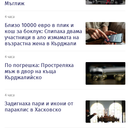
Мъглиж
4 часа
Близо 10000 евро в плик и
кош за боклук: Спипаха двама
участници в ало измамата на
възрастна жена в Кърджали
4 часа
По погрешка: Простреляха
мъж в двор на къща
Кърджалийско
4 часа
Задигнаха пари и икони от
параклис в Хасковско