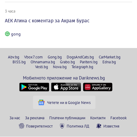
3 часа
АЕК Атина с коментар за Акрам Бурас
gong
Abv.bg
Vbox7.com
Gong.bg
DogsAndCats.bg
CarMarket.bg
BISS.bg
Ohnamama.bg
Grabo.bg
Pariteni.bg
Edna.bg
Vesti.bg
Nova.bg
Telegraph.bg
Мобилното приложение на Dariknews.bg
Четете ни в Google News
За нас
За реклама
Платени публикации
Контакти
Facebook
Поверителност
Политика ЛД
Известия