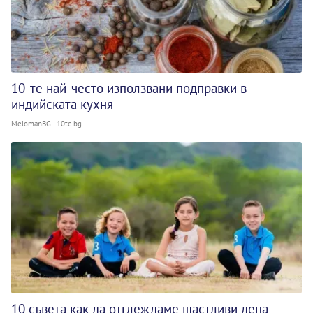
10-те най-често използвани подправки в
индийската кухня
MelomanBG - 10te.bg
10 съвета как да отглеждаме щастливи деца