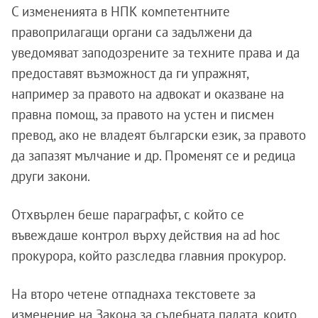
С измененията в НПК компетентните
правоприлагащи органи са задължени да
уведомяват заподозрените за техните права и да
предоставят възможност да ги упражнят,
например за правото на адвокат и оказване на
правна помощ, за правото на устен и писмен
превод, ако не владеят български език, за правото
да запазят мълчание и др. Променят се и редица
други закони.
Отхвърлен беше параграфът, с който се
въвеждаше контрол върху действия на ad hoc
прокурора, който разследва главния прокурор.
На второ четене отпаднаха текстовете за
изменение на Закона за съдебната палата, които