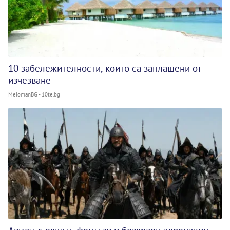
10 забележителности, които са заплашени от
изчезване
MelomanBG - 10te.bg