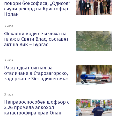
покори боксофиса, „Одисея“
счупи рекорд на Кристофър
Нолан
3 часа
Фекални води се изляха на
плаж в Свети Влас, съставят
акт на ВиК – Бургас
3 часа
Разследват сигнал за
отвличане в Старозагорско,
задържан е 34-годишен мъж
3 часа
Неправоспособен шофьор с
3,26 промила алкохол
катастрофира край Опан