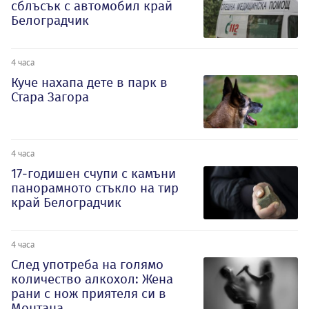
сблъсък с автомобил край
Белоградчик
4 часа
Куче нахапа дете в парк в
Стара Загора
4 часа
17-годишен счупи с камъни
панорамното стъкло на тир
край Белоградчик
4 часа
След употреба на голямо
количество алкохол: Жена
рани с нож приятеля си в
Монтана