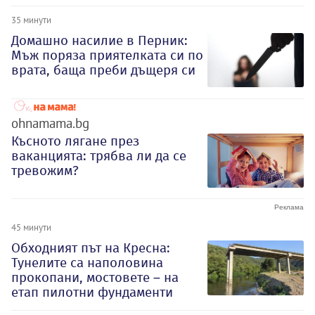
35 минути
Домашно насилие в Перник:
Мъж поряза приятелката си по
врата, баща преби дъщеря си
ohnamama.bg
Късното лягане през
ваканцията: трябва ли да се
тревожим?
45 минути
Обходният път на Кресна:
Тунелите са наполовина
прокопани, мостовете – на
етап пилотни фундаменти