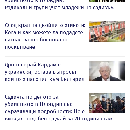
убийството в Пловдив:
Радикални групи учат младежи на садизъм
След края на двойните етикети:
Кога и как можете да подадете
сигнал за необосновано
поскъпване
Дронът край Кардам е
украински, остава въпросът
кой го е насочил към България
Съдията по делото за
убийството в Пловдив със
смразяващи подробности: Не е
виждал подобен случай за 20 години стаж