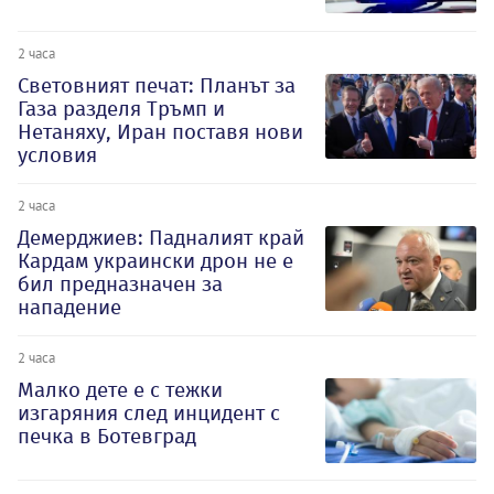
2 часа
Световният печат: Планът за
Газа разделя Тръмп и
Нетаняху, Иран поставя нови
условия
2 часа
Демерджиев: Падналият край
Кардам украински дрон не е
бил предназначен за
нападение
2 часа
Малко дете е с тежки
изгаряния след инцидент с
печка в Ботевград