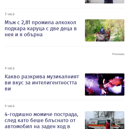
3 часа
Мъж с 2,81 промила алкохол
подкара каруца с две деца в
нея и я обърна
4 часа
Какво разкрива музикалният
ви вкус за интелигентността
ви
4 часа
4-годишно момиче пострада,
след като беше блъснато от
автомобил на заден ход в