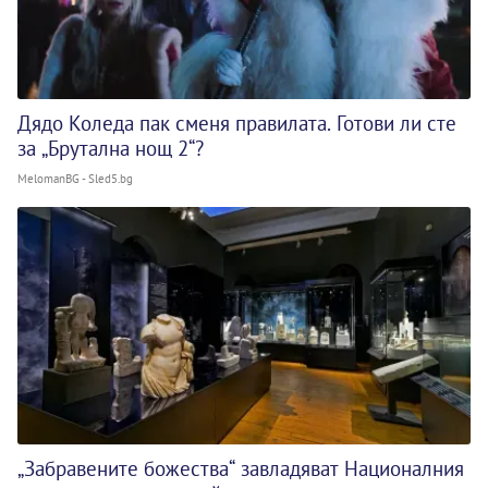
Дядо Коледа пак сменя правилата. Готови ли сте
за „Брутална нощ 2“?
MelomanBG - Sled5.bg
„Забравените божества“ завладяват Националния