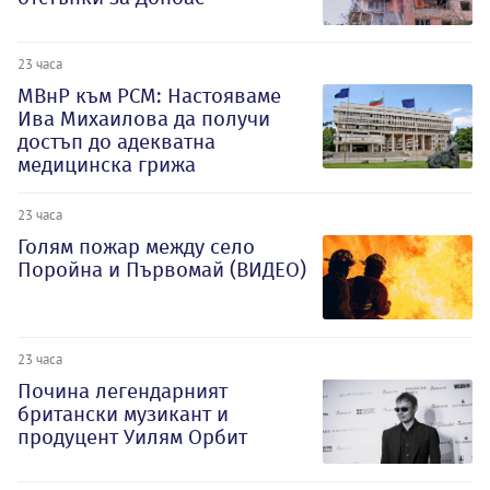
23 часа
МВнР към РСМ: Настояваме
Ива Михаилова да получи
достъп до адекватна
медицинска грижа
23 часа
Голям пожар между село
Поройна и Първомай (ВИДЕО)
23 часа
Почина легендарният
британски музикант и
продуцент Уилям Орбит