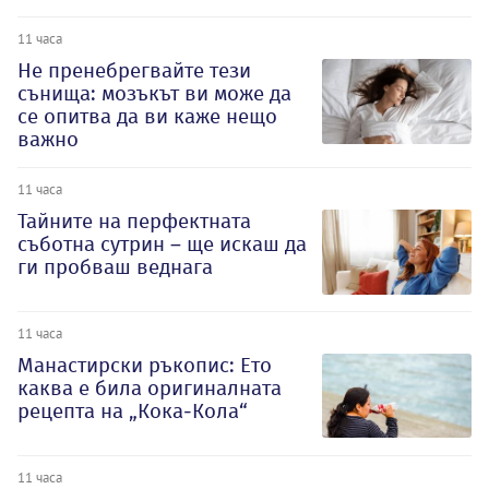
11 часа
Не пренебрегвайте тези
сънища: мозъкът ви може да
се опитва да ви каже нещо
важно
11 часа
Тайните на перфектната
съботна сутрин – ще искаш да
ги пробваш веднага
11 часа
Манастирски ръкопис: Ето
каква е била оригиналната
рецепта на „Кока-Кола“
11 часа