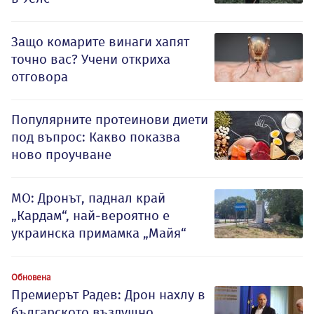
Защо комарите винаги хапят
точно вас? Учени откриха
отговора
Популярните протеинови диети
под въпрос: Какво показва
ново проучване
МО: Дронът, паднал край
„Кардам“, най-вероятно е
украинска примамка „Майя“
Обновена
Премиерът Радев: Дрон нахлу в
българското въздушно