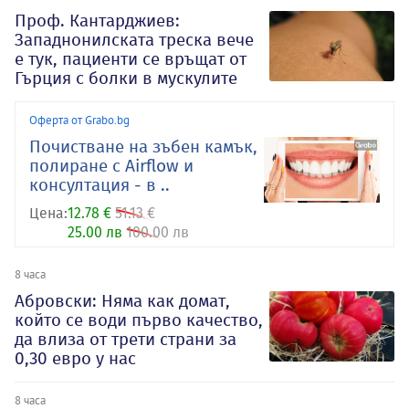
Проф. Кантарджиев:
Западнонилската треска вече
е тук, пациенти се връщат от
Гърция с болки в мускулите
Оферта от Grabo.bg
Почистване на зъбен камък,
полиране с Airflow и
консултация - в ..
Цена:
12.78 €
51.13 €
25.00 лв
100.00 лв
8 часа
Абровски: Няма как домат,
който се води първо качество,
да влиза от трети страни за
0,30 евро у нас
8 часа