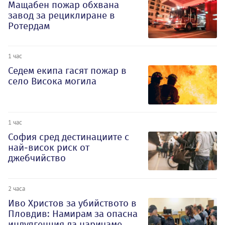
Мащабен пожар обхвана
завод за рециклиране в
Ротердам
1 час
Седем екипа гасят пожар в
село Висока могила
1 час
София сред дестинациите с
най-висок риск от
джебчийство
2 часа
Иво Христов за убийството в
Пловдив: Намирам за опасна
индулгенция да наричаме