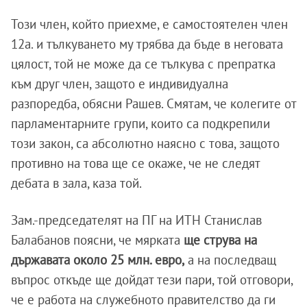
Този член, който приехме, е самостоятелен член
12а. и тълкуването му трябва да бъде в неговата
цялост, той не може да се тълкува с препратка
към друг член, защото е индивидуална
разпоредба, обясни Рашев. Смятам, че колегите от
парламентарните групи, които са подкрепили
този закон, са абсолютно наясно с това, защото
противно на това ще се окаже, че не следят
дебата в зала, каза той.
Зам.-председателят на ПГ на ИТН Станислав
Балабанов поясни, че мярката
ще струва на
държавата около 25 млн. евро,
а на последващ
въпрос откъде ще дойдат тези пари, той отговори,
че е работа на служебното правителство да ги