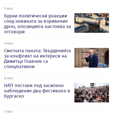
3 часа
Бурни политически реакции
след новината за взривения
дрон, опозицията настоява за
отговори
4 часа
Сметната палата: Твърденията
за конфликт на интереси на
Димитър Главчев са
спекулативни
6 часа
НАП постави под засилено
наблюдение два фестивала в
Бургаско
7 часа