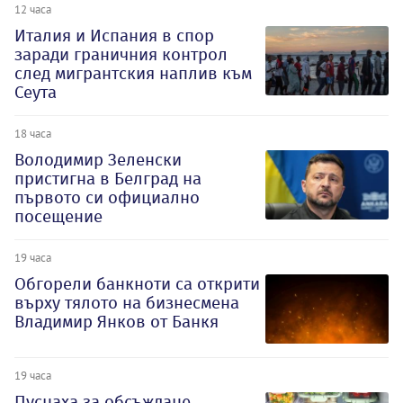
12 часа
Италия и Испания в спор
заради граничния контрол
след мигрантския наплив към
Сеута
18 часа
Володимир Зеленски
пристигна в Белград на
първото си официално
посещение
19 часа
Обгорели банкноти са открити
върху тялото на бизнесмена
Владимир Янков от Банкя
19 часа
Пуснаха за обсъждане