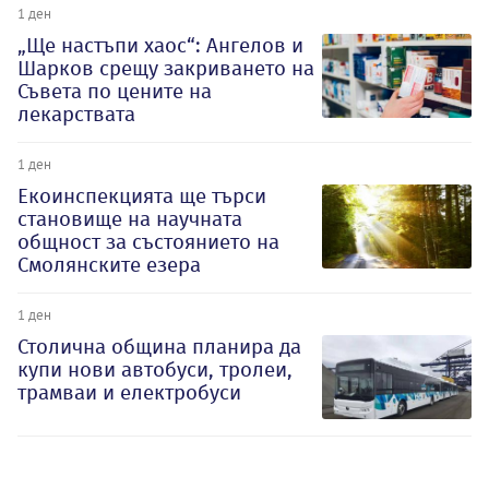
1 ден
„Ще настъпи хаос“: Ангелов и
Шарков срещу закриването на
Съвета по цените на
лекарствата
1 ден
Екоинспекцията ще търси
становище на научната
общност за състоянието на
Смолянските езера
1 ден
Столична община планира да
купи нови автобуси, тролеи,
трамваи и електробуси