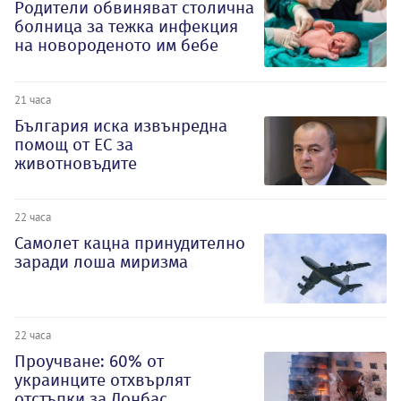
Родители обвиняват столична
болница за тежка инфекция
на новороденото им бебе
21 часа
България иска извънредна
помощ от ЕС за
животновъдите
22 часа
Самолет кацна принудително
заради лоша миризма
22 часа
Проучване: 60% от
украинците отхвърлят
отстъпки за Донбас