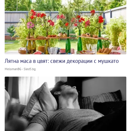
Лятна маса в цвят: свежи декорации с мушкато
MelomanBG - Sled5.bg