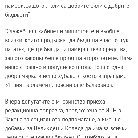
намери, защото „нали са добрите сили с добрите
бюджети“.
"Служебният кабинет и министрите и въобще
всички, които продължат да бъдат на власт оттук
нататък, ще трябва да ги намерят тези средства,
защото законът беше приет на второ четене. Няма
нищо страшно и популиско в това. Това е една
добра мярка и нещо хубаво, с което изпращаме
51-вия парламент", поясни още Балабанов.
Вчера депутатите с мнозинство приеха
редакционна поправка, предложена от ИТН в
Закона за социалното подпомагане, а именно
добавки за Великден и Коледа да има за всички
деца от следващия бюджет. От трибуната на