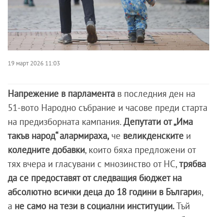
19 март 2026 11:03
Напрежение в парламента
в последния ден на
51-вото Народно събрание и часове преди старта
на предизборната кампания.
Депутати от „Има
такъв народ“ алармираха,
че
великденските
и
коледните добавки
, които бяха предложени от
тях вчера и гласувани с мнозинство от НС,
трябва
да се предоставят от следващия бюджет на
абсолютно всички деца до 18 години в Българи
я,
а
не само на тези в социални институции.
Тъй