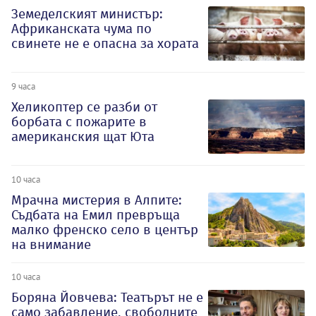
Земеделският министър:
Африканската чума по
свинете не е опасна за хората
9 часа
Хеликоптер се разби от
борбата с пожарите в
американския щат Юта
10 часа
Мрачна мистерия в Алпите:
Съдбата на Емил превръща
малко френско село в център
на внимание
10 часа
Боряна Йовчева: Театърът не е
само забавление, свободните