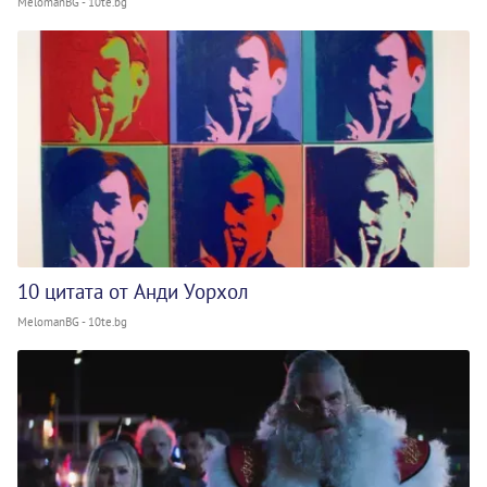
MelomanBG - 10te.bg
10 цитата от Анди Уорхол
MelomanBG - 10te.bg