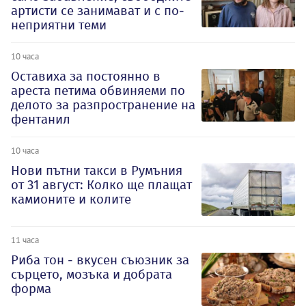
артисти се занимават и с по-
неприятни теми
10 часа
Оставиха за постоянно в
ареста петима обвиняеми по
делото за разпространение на
фентанил
10 часа
Нови пътни такси в Румъния
от 31 август: Колко ще плащат
камионите и колите
11 часа
Риба тон - вкусен съюзник за
сърцето, мозъка и добрата
форма