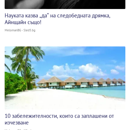
Науката казва „да“ на следобедната дрямка,
Айнщайн също!
MelomanBG - Sled5.bg
10 забележителности, които са заплашени от
изчезване