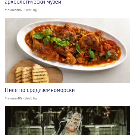
археологически музей
MelomanBG - Sled5.bg
Пиле по средиземноморски
MelomanBG - Sled5.bg