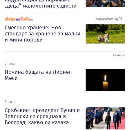
„деца” малолетните садисти
dogsandcats.bg
Смесено хранене: Нов
стандарт за хранене за малки
и мини породи
2 часа
Почина бащата на Лионел
Меси
3 часа
Сръбският президент Вучич и
Зеленски се срещнаха в
Белград, какво си казаха