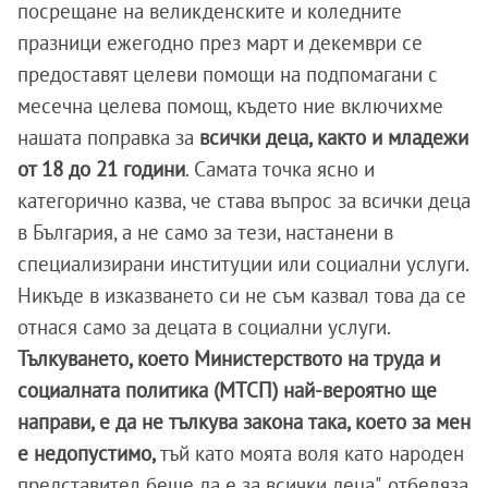
посрещане на великденските и коледните
празници ежегодно през март и декември се
предоставят целеви помощи на подпомагани с
месечна целева помощ, където ние включихме
нашата поправка за
всички деца, както и младежи
от 18 до 21 години
. Самата точка ясно и
категорично казва, че става въпрос за всички деца
в България, а не само за тези, настанени в
специализирани институции или социални услуги.
Никъде в изказването си не съм казвал това да се
отнася само за децата в социални услуги.
Тълкуването, което Министерството на труда и
социалната политика (МТСП) най-вероятно ще
направи, е да не тълкува закона така, което за мен
е недопустимо,
тъй като моята воля като народен
представител беше да е за всички деца", отбеляза