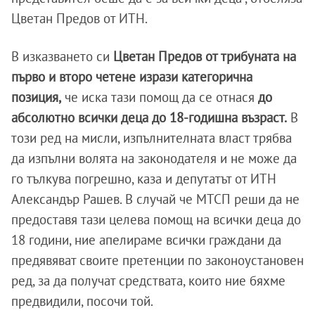
Цветан Предов от ИТН.
В изказването си
Цветан Предов от трибуната на
първо и второ четене изрази категорична
позиция,
че иска тази помощ да се отнася
до
абсолютно всички деца до 18-годишна възраст.
В
този ред на мисли, изпълнителната власт трябва
да изпълни волята на законодателя и не може да
го тълкува погрешно, каза и депутатът от ИТН
Александър Рашев. В случай че МТСП реши да не
предоставя тази целева помощ на всички деца до
18 години, ние апелираме всички граждани да
предявяват своите претенции по законоустановен
ред, за да получат средствата, които ние бяхме
предвидили, посочи той.