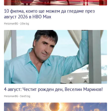
10 филма, които ще можем да гледаме през
август 2026 в HBO Max
MelomanBG - 10te.bg
4 август: Честит рожден ден, Веселин Маринов!
MelomanBG - Sled5.bg