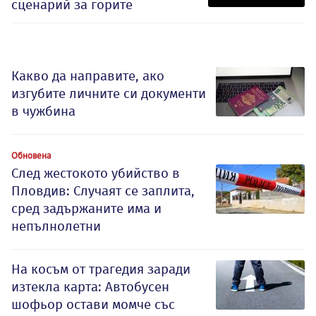
сценарий за горите
Какво да направите, ако
изгубите личните си документи
в чужбина
Обновена
След жестокото убийство в
Пловдив: Случаят се заплита,
сред задържаните има и
непълнолетни
На косъм от трагедия заради
изтекла карта: Автобусен
шофьор остави момче със