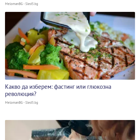
MelomanBG - Sled5.bg
Какво да изберем: фастинг или глюкозна
революция?
MelomanBG - Sled5.bg