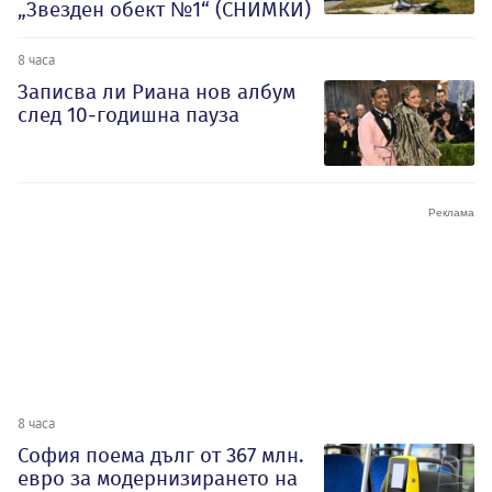
„Звезден обект №1“ (СНИМКИ)
8 часа
Записва ли Риана нов албум
след 10-годишна пауза
8 часа
София поема дълг от 367 млн.
евро за модернизирането на