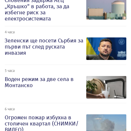
Словения задържа АЕЦ
„Кръшко“ в работа, за да
избегне риск за
електросистемата
4 часа
Зеленски ще посети Сърбия за
първи път след руската
инвазия
5 часа
Воден режим за две села в
Монтанско
6 часа
Огромен пожар избухна в
столичен квартал (СНИМКИ/
ВИДЕО)