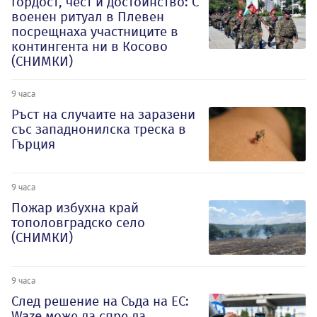
Гордост, чест и достойнство: С
военен ритуал в Плевен
посрещнаха участниците в
контингента ни в Косово
(СНИМКИ)
9 часа
Ръст на случаите на заразени
със западнонилска треска в
Гърция
9 часа
Пожар избухна край
тополовградско село
(СНИМКИ)
9 часа
След решение на Съда на ЕС:
Waze може да спре да