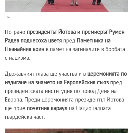
БТА
По-рано
президентът Йотова и премиерът Румен
Радев поднесоха цветя
пред
Паметника на
Незнайния воин
в памет на загиналите в борбата
с нацизма.
Държавният глава ще участва и в
церемонията по
издигане на знамето на Европейския съюз
пред
президентската институция по повод Деня на
Европа. Преди церемонията президентът Йотова
ще прие
почетния
караул
на Националната
гвардейска част.