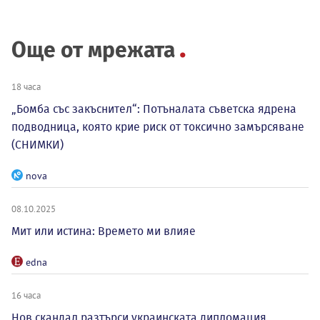
Още от мрежата
18 часа
„Бомба със закъснител“: Потъналата съветска ядрена
подводница, която крие риск от токсично замърсяване
(СНИМКИ)
nova
08.10.2025
Мит или истина: Времето ми влияе
edna
16 часа
Нов скандал разтърси украинската дипломация,