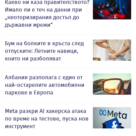
Какво ни каза правителството?
Имало ли е теч на данни при
„неоторизирания достъп до
държавни мрежи“
Бум на болките в кръста след
отпуските: Летните навици,
които ни разболяват
Албания разполага с един от
най-остарелите автомобилни
паркове в Европа
Meta разкри AI хакерска атака
по време на тестове, пуска нов
инструмент