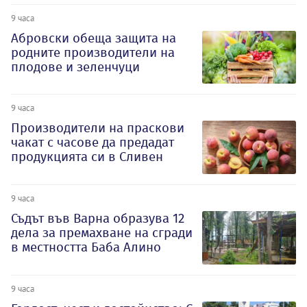
9 часа
Абровски обеща защита на
родните производители на
плодове и зеленчуци
9 часа
Производители на праскови
чакат с часове да предадат
продукцията си в Сливен
9 часа
Съдът във Варна образува 12
дела за премахване на сгради
в местността Баба Алино
9 часа