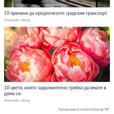
10 причини да предпочетете градския транспорт
MelomanBG - 10te.bg
10 цветя, които задължително трябва да имате в
дома си
MelomanBG - 10te.bg
Препоръчано от Content Exchange