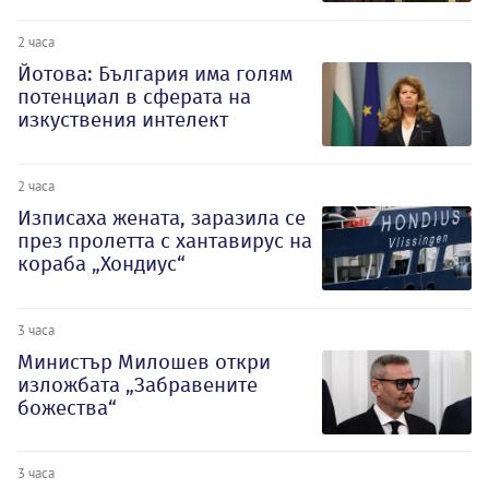
2 часа
Йотова: България има голям
потенциал в сферата на
изкуствения интелект
2 часа
Изписаха жената, заразила се
през пролетта с хантавирус на
кораба „Хондиус“
3 часа
Министър Милошев откри
изложбата „Забравените
божества“
3 часа