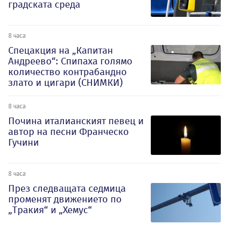
градската среда
8 часа
Спецакция на „Капитан
Андреево“: Спипаха голямо
количество контрабандно
злато и цигари (СНИМКИ)
8 часа
Почина италианският певец и
автор на песни Франческо
Гучини
8 часа
През следващата седмица
променят движението по
„Тракия“ и „Хемус“