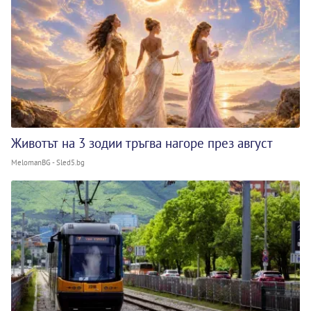
Животът на 3 зодии тръгва нагоре през август
MelomanBG - Sled5.bg