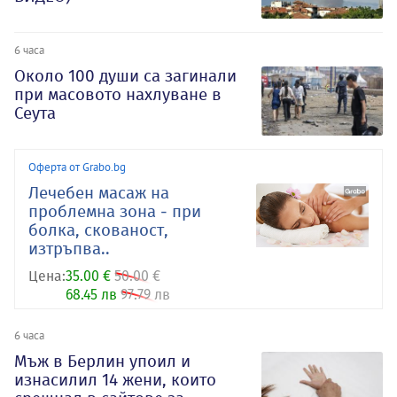
6 часа
Около 100 души са загинали
при масовото нахлуване в
Сеута
Оферта от Grabo.bg
Лечебен масаж на
проблемна зона - при
болка, скованост,
изтръпва..
Цена:
35.00 €
50.00 €
68.45 лв
97.79 лв
6 часа
Мъж в Берлин упоил и
изнасилил 14 жени, които