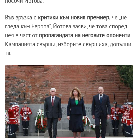
посочи Йотова.
Във връзка с
критики към новия премиер,
че „не
гледа към Европа“, Йотова заяви, че това според
нея е част от
пропагандата на неговите опоненти
.
Кампанията свърши, изборите свършиха, допълни
тя.