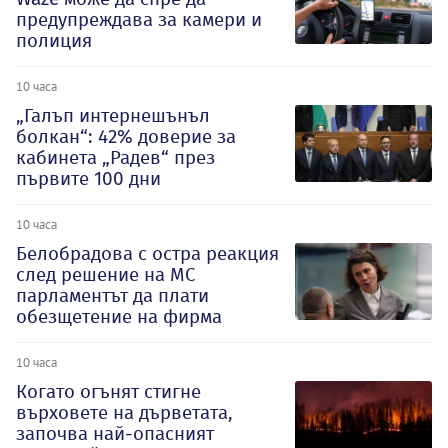
предупреждава за камери и
полиция
10 часа
„Галъп интернешънъл
болкан“: 42% доверие за
кабинета „Радев“ през
първите 100 дни
10 часа
Белобрадова с остра реакция
след решение на МС
парламентът да плати
обезщетение на фирма
10 часа
Когато огънят стигне
върховете на дърветата,
започва най-опасният