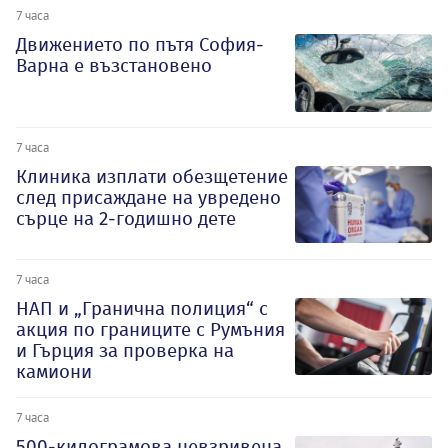
7 часа
Движението по пътя София-
Варна е възстановено
7 часа
Клиника изплати обезщетение
след присаждане на увредено
сърце на 2-годишно дете
7 часа
НАП и „Гранична полиция“ с
акция по границите с Румъния
и Гърция за проверка на
камиони
7 часа
500-килограмова невзривена