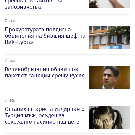
срещнал в сайтове за
запознанства
7 часа
Прокуратурата повдигна
обвинения на бившия шеф на
ВиК-Бургас
7 часа
Великобритания обяви нов
пакет от санкции срещу Русия
7 часа
Оставиха в ареста издирван от
Турция мъж, осъден за
сексуално насилие над дете