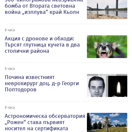
бомба от Втората световна
война „изплува“ край Кьолн
8 часа
Акция с дронове и обходи:
Търсят глутница кучета в два
столични района
8 часа
Почина известният
неврохирург доц. д-р Георги
Поптодоров
8 часа
Астрономическа обсерватория
„Рожен“ става първият
носител на сертификата