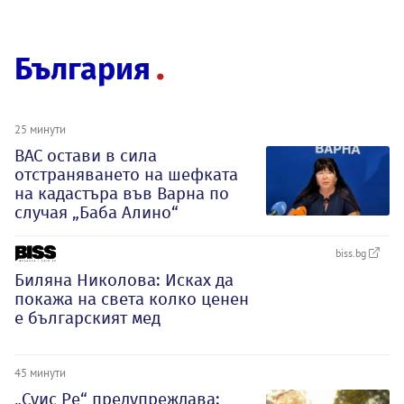
България
25 минути
ВАС остави в сила
отстраняването на шефката
на кадастъра във Варна по
случая „Баба Алино“
biss.bg
Биляна Николова: Исках да
покажа на света колко ценен
е българският мед
45 минути
„Суис Ре“ предупреждава: