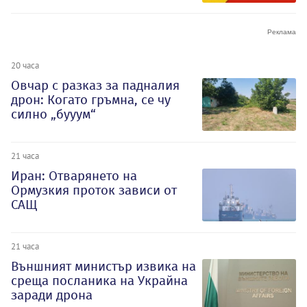
20 часа
Овчар с разказ за падналия
дрон: Когато гръмна, се чу
силно „бууум“
21 часа
Иран: Отварянето на
Ормузкия проток зависи от
САЩ
21 часа
Външният министър извика на
среща посланика на Украйна
заради дрона