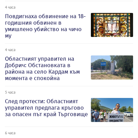
4 часа
Повдигнаха обвинение на 18-
годишния обвинен в
умишлено убийство на чичо
му
4 часа
Oбластният управител на
Добрич: Обстановката в
района на село Кардам към
момента е спокойна
5 часа
След протести: Областният
управител предлага кръгово
за опасен път край Търговище
6 часа