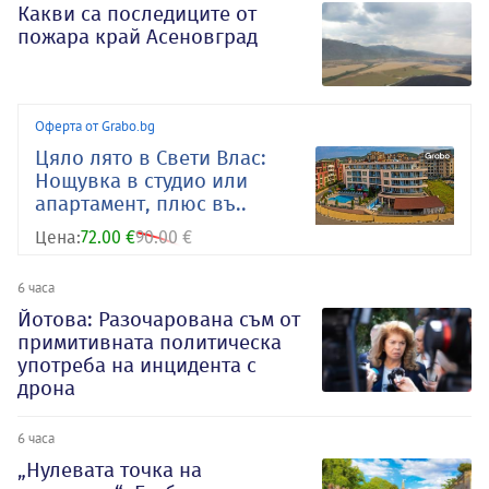
Какви са последиците от
пожара край Асеновград
Оферта от Grabo.bg
Цяло лято в Свети Влас:
Нощувка в студио или
апартамент, плюс въ..
Цена:
72.00 €
90.00 €
6 часа
Йотова: Разочарована съм от
примитивната политическа
употреба на инцидента с
дрона
6 часа
„Нулевата точка на