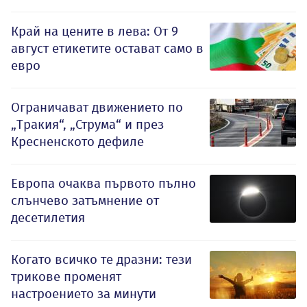
Край на цените в лева: От 9
август етикетите остават само в
евро
Ограничават движението по
„Тракия“, „Струма“ и през
Кресненското дефиле
Европа очаква първото пълно
слънчево затъмнение от
десетилетия
Когато всичко те дразни: тези
трикове променят
настроението за минути