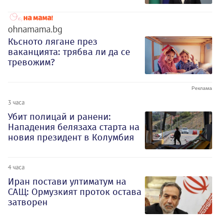
ohnamama.bg
Късното лягане през
ваканцията: трябва ли да се
тревожим?
3 часа
Убит полицай и ранени:
Нападения белязаха старта на
новия президент в Колумбия
4 часа
Иран постави ултиматум на
САЩ: Ормузкият проток остава
затворен