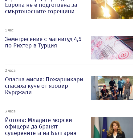
Европа не е подготвена за
смъртоносните горещини
1 час
Земетресение с магнитуд 4,5
по Рихтер в Турция
2 часа
Опасна мисия: Пожарникари
спасиха куче от язовир
Кърджали
3 часа
Йотова: Младите морски
офицери да бранят
суверенитета на България