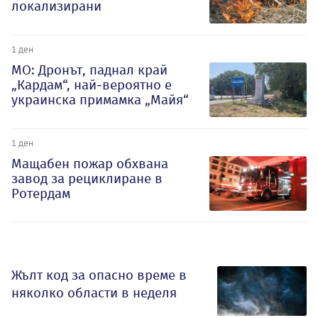
локализирани
1 ден
МО: Дронът, паднал край
„Кардам“, най-вероятно е
украинска примамка „Майя“
1 ден
Мащабен пожар обхвана
завод за рециклиране в
Ротердам
Жълт код за опасно време в
няколко области в неделя