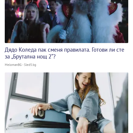
Дядо Коледа пак сменя правилата. Готови ли сте
за „Брутална нощ 2“?
MelomanBG - Sled5.bg