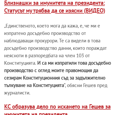
Близнашки за имунитета на президента:
Статусът му трябва да се изясни (ВИДЕО)
„Единственото, което мога да кажа, е, че ми е
изпратено досъдебно производство от
наблюдаващи прокурори. Те са видели в това
досъдебно производство данни, които пораждат
неясноти в разпоредбата на член 103 от
Конституцията.
И са ми изпратили това досъдебно
производство с оглед моите правомощия да
сезирам Конституционния съд за задължително
тълкуване на Конституцията
“, обясни Гешев пред
журналисти.
КС образува дело по искането на Гешев за
имунитета на президента