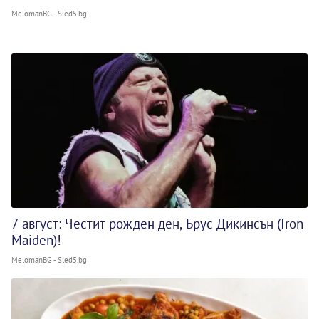
MelomanBG - Sled5.bg
7 август: Честит рожден ден, Брус Дикинсън (Iron
Maiden)!
MelomanBG - Sled5.bg