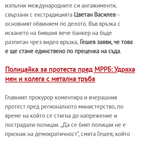
изпълни международните си ангажименти,
свързани с екстрадицията
Цветан Василев
–
основният обвиняем по делото. Във връзка с
искането на бившия вече банкер на бъде
разпитан чрез видео връзка,
Гешев заяви, че това
е ще стане единствено по преценка на съда
.
Полицайка за протеста пред МРРБ: Удряха
мен и колега с метална тръба
Главният прокурор коментира и вчерашния
протест пред регионалното министерство, по
време на който се стигна до напрежение и
пострадали полицаи. „Да се бият полицаи не е
признак на демократичност“, смята Гешев, който