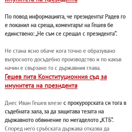
По повод информацията, че президентът Радев го
е поканил на среща, коментарът на Гешев бе
единствено: „Не съм се срещал с президента“.
Не стана ясно обаче кога точно е образувано
въпросното досъдебно производство и по какъв
начин е свързано то с държавния глава.
Гешев пита Конституционния съд за
имунитета на президента
Днес Иван Гешев влезе
с прокурорската си тога в
съдебната зала, за да защитава тезата на
държавното обвинение по мегаделото „КТБ“.
Според него сръбската държава отказва да