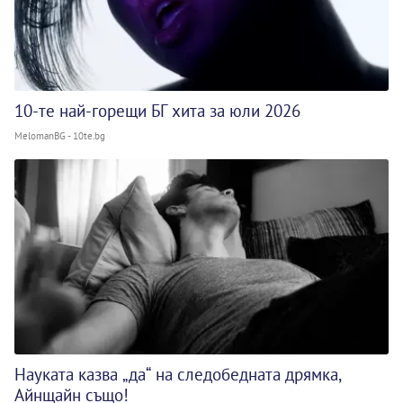
10-те най-горещи БГ хита за юли 2026
MelomanBG - 10te.bg
Науката казва „да“ на следобедната дрямка,
Айнщайн също!