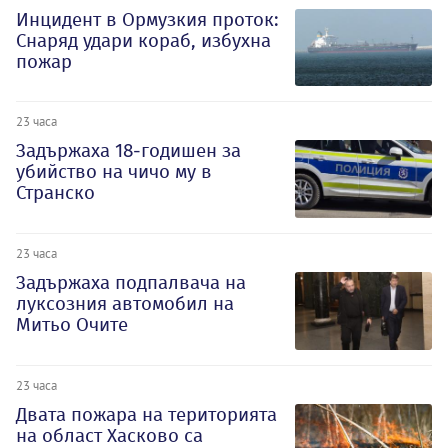
Инцидент в Ормузкия проток:
Снаряд удари кораб, избухна
пожар
23 часа
Задържаха 18-годишен за
убийство на чичо му в
Странско
23 часа
Задържаха подпалвача на
луксозния автомобил на
Митьо Очите
23 часа
Двата пожара на територията
на област Хасково са