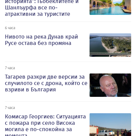
историята“: Гьобеклитепе и
Шанлъурфа все по-
атрактивни за туристите
6 часа
Нивото на река Дунав край
Русе остава без промяна
7 часа
Тагарев разкри две версии за
случилото се с дрона, който се
взриви в България
7 часа
Комисар Георгиев: Ситуацията
с пожара при село Висока
могила е по-спокойна за
момента