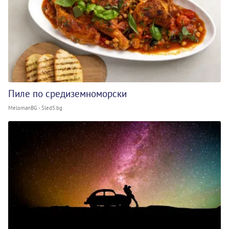
Пиле по средиземноморски
MelomanBG - Sled5.bg