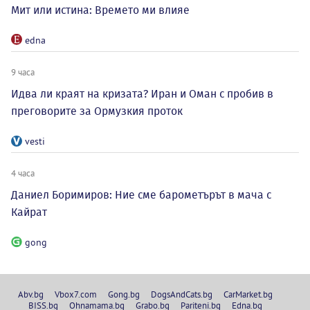
Мит или истина: Времето ми влияе
edna
9 часа
Идва ли краят на кризата? Иран и Оман с пробив в
преговорите за Ормузкия проток
vesti
4 часа
Даниел Боримиров: Ние сме барометърът в мача с
Кайрат
gong
Abv.bg
Vbox7.com
Gong.bg
DogsAndCats.bg
CarMarket.bg
BISS.bg
Ohnamama.bg
Grabo.bg
Pariteni.bg
Edna.bg