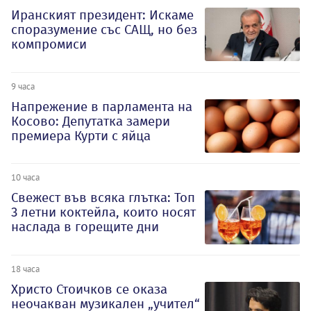
Иранският президент: Искаме
споразумение със САЩ, но без
компромиси
9 часа
Напрежение в парламента на
Косово: Депутатка замери
премиера Курти с яйца
10 часа
Свежест във всяка глътка: Топ
3 летни коктейла, които носят
наслада в горещите дни
18 часа
Христо Стоичков се оказа
неочакван музикален „учител“