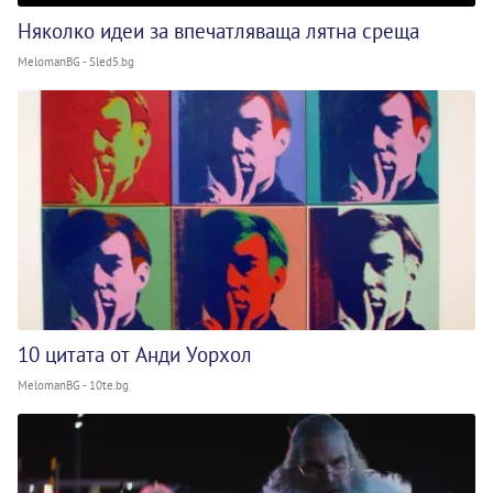
Няколко идеи за впечатляваща лятна среща
MelomanBG - Sled5.bg
10 цитата от Анди Уорхол
MelomanBG - 10te.bg