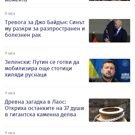
8 часа
Тревога за Джо Байдън: Синът
му разкри за разпространен и
болезнен рак
9 часа
Зеленски: Путин се готви да
мобилизира още стотици
хиляди руснаци
9 часа
Древна загадка в Лаос:
Откриха останките на 37 души
в гигантска каменна делва
9 часа