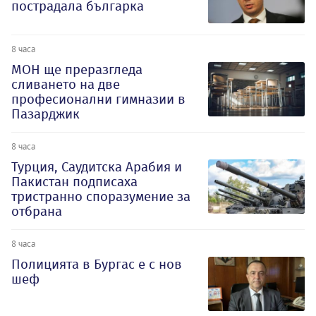
пострадала българка
8 часа
МОН ще преразгледа
сливането на две
професионални гимназии в
Пазарджик
8 часа
Турция, Саудитска Арабия и
Пакистан подписаха
тристранно споразумение за
отбрана
8 часа
Полицията в Бургас е с нов
шеф