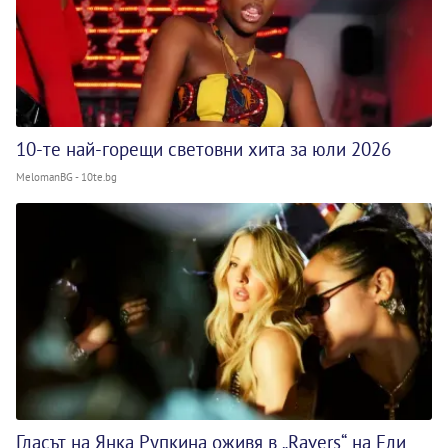
10-те най-горещи световни хита за юли 2026
MelomanBG - 10te.bg
Гласът на Янка Рупкина оживя в „Ravers“ на Ели