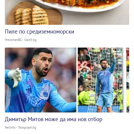
Пиле по средиземноморски
MelomanBG - Sled5.bg
Димитър Митов може да има нов отбор
NetInfo - Telegraph.bg