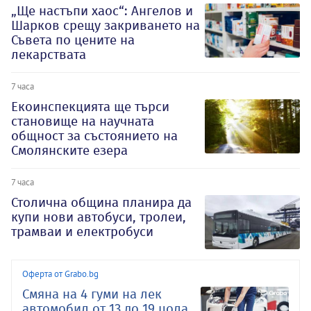
„Ще настъпи хаос“: Ангелов и
Шарков срещу закриването на
Съвета по цените на
лекарствата
7 часа
Екоинспекцията ще търси
становище на научната
общност за състоянието на
Смолянските езера
7 часа
Столична община планира да
купи нови автобуси, тролеи,
трамваи и електробуси
Оферта от Grabo.bg
Смяна на 4 гуми на лек
автомобил от 13 до 19 цола