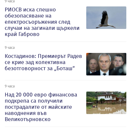
9 часа
РИОСВ иска спешно
обезопасяване на
електросъоръжения след
случаи на загинали щъркели
край Габрово
9 часа
Костадинов: Премиерът Радев
се крие зад колективна
безотговорност за „Боташ“
9 часа
Над 20 000 евро финансова
подкрепа са получили
пострадалите от майските
наводнения във
Великотърновско