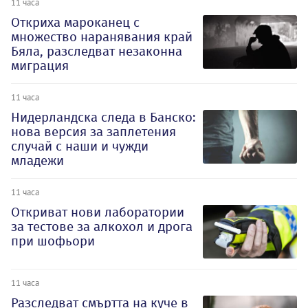
11 часа
Откриха мароканец с
множество наранявания край
Бяла, разследват незаконна
миграция
11 часа
Нидерландска следа в Банско:
нова версия за заплетения
случай с наши и чужди
младежи
11 часа
Откриват нови лаборатории
за тестове за алкохол и дрога
при шофьори
11 часа
Разследват смъртта на куче в