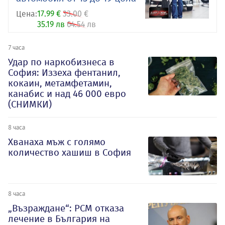
Цена:
17.99 €
33.00 €
35.19 лв
64.54 лв
7 часа
Удар по наркобизнеса в
София: Иззеха фентанил,
кокаин, метамфетамин,
канабис и над 46 000 евро
(СНИМКИ)
8 часа
Хванаха мъж с голямо
количество хашиш в София
8 часа
„Възраждане“: РСМ отказа
лечение в България на