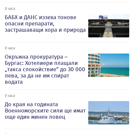
8 часа
БАБХ и ДАНС иззеха тонове
опасни препарати,
застрашаващи хора и природа
8 часа
Окръжна прокуратура –
Бургас: Хотелиери плащали
„такса спокойствие“ до 30 000
лева, за да не им спират
водата
8 часа
До края на годината
Военноморските сили ще имат
още един минен ловец