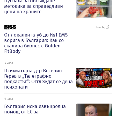
Пуснаха за обсъждане
методика за справедливи
цени на храните
biss.bg
От локален клуб до №1 EMS
верига в България: Как се
скалира бизнес с Golden
FitBody
3 часа
Психиатърът д-р Веселин
Герев в „Телеграфно
подкастът“: Отглеждат се деца
психопати
4 часа
България иска извънредна
помощ от ЕС за