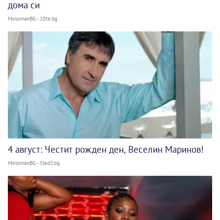
дома си
MelomanBG - 10te.bg
4 август: Честит рожден ден, Веселин Маринов!
MelomanBG - Sled5.bg