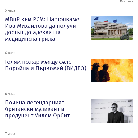
5 часа
МВнР към РСМ: Настояваме
Ива Михаилова да получи
достъп до адекватна
медицинска грижа
6 часа
Голям пожар между село
Поройна и Първомай (ВИДЕО)
6 часа
Почина легендарният
британски музикант и
продуцент Уилям Орбит
7 часа