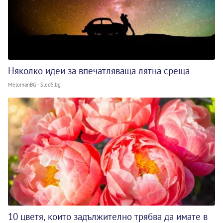
Няколко идеи за впечатляваща лятна среща
MelomanBG - Sled5.bg
10 цветя, които задължително трябва да имате в