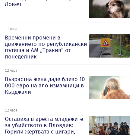
Ловеч
11 часа
Временни промени в
движението по републикански
пътища и АМ „Тракия“ от
понеделник
12 часа
Възрастна жена даде близо 10
000 евро на ало измамници в
Кърджали
12 часа
Оставиха в ареста младежите
за убийството в Пловдив:
Горили жертвата с цигари,