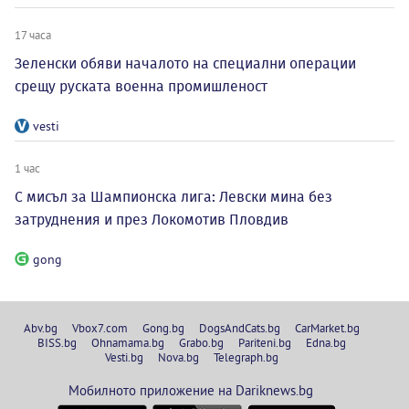
17 часа
Зеленски обяви началото на специални операции
срещу руската военна промишленост
vesti
1 час
С мисъл за Шампионска лига: Левски мина без
затруднения и през Локомотив Пловдив
gong
Abv.bg
Vbox7.com
Gong.bg
DogsAndCats.bg
CarMarket.bg
BISS.bg
Ohnamama.bg
Grabo.bg
Pariteni.bg
Edna.bg
Vesti.bg
Nova.bg
Telegraph.bg
Мобилното приложение на Dariknews.bg