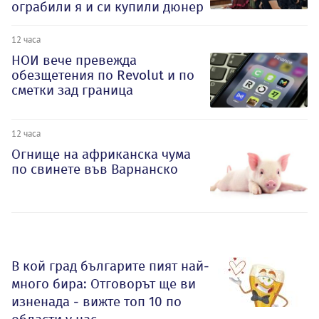
ограбили я и си купили дюнер
12 часа
НОИ вече превежда
обезщетения по Revolut и по
сметки зад граница
12 часа
Огнище на африканска чума
по свинете във Варнанско
В кой град българите пият най-
много бира: Отговорът ще ви
изненада - вижте топ 10 по