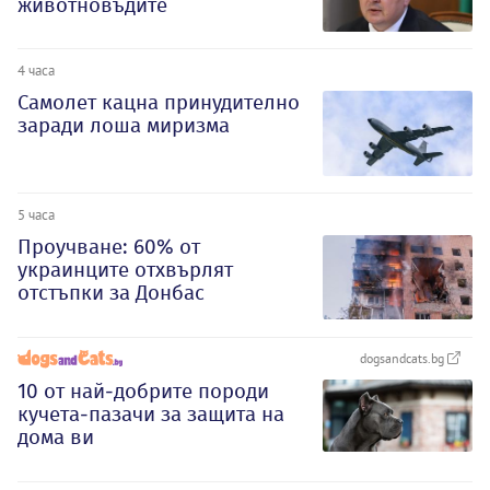
животновъдите
4 часа
Самолет кацна принудително
заради лоша миризма
5 часа
Проучване: 60% от
украинците отхвърлят
отстъпки за Донбас
dogsandcats.bg
10 от най-добрите породи
кучета-пазачи за защита на
дома ви