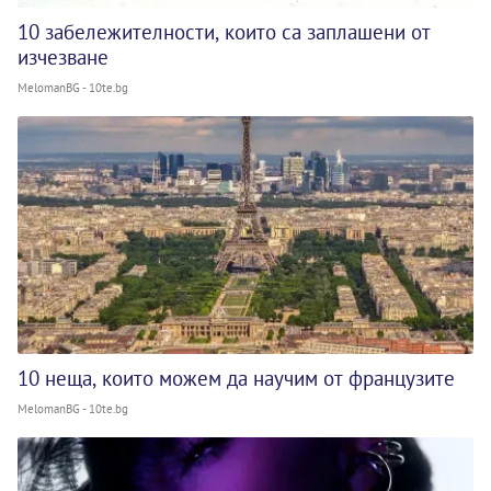
10 забележителности, които са заплашени от
изчезване
MelomanBG - 10te.bg
10 неща, които можем да научим от французите
MelomanBG - 10te.bg