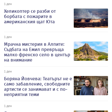
1 ден
Хеликоптер се разби от
борбата с пожарите в
американския щат Юта
1 ден
Мрачна мистерия в Алпите:
Съдбата на Емил превръща
малко френско село в център
на внимание
1 ден
Боряна Йовчева: Театърът не е
само забавление, свободните
артисти се занимават и с по-
неприятни теми
1 ден