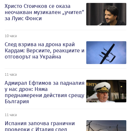
Христо Стоичков се оказа
неочакван музикален „учител“
за Луис Фонси
10 часа
След взрива на дрона край
Кардам: Версиите, реакциите и
отговорът на Украйна
11 часа
Адмирал Ефтимов за падналия
у нас дрон: Няма
преднамерени действия срещу
България
11 часа
Испания започва гранични
проверки с Италия след