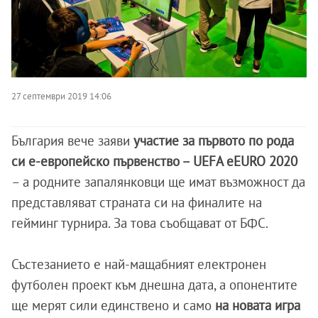
27 септември 2019 14:06
България вече заяви
участие за първото по рода
си е-европейско първенство – UEFA eEURO 2020
– а родните запалянковци ще имат възможност да
представляват страната си на финалите на
гейминг турнира. За това съобщават от БФС.
Състезанието е най-мащабният електронен
футболен проект към днешна дата, а опонентите
ще мерят сили единствено и само
на новата игра