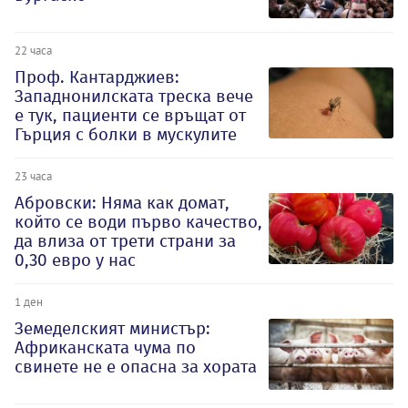
22 часа
Проф. Кантарджиев:
Западнонилската треска вече
е тук, пациенти се връщат от
Гърция с болки в мускулите
23 часа
Абровски: Няма как домат,
който се води първо качество,
да влиза от трети страни за
0,30 евро у нас
1 ден
Земеделският министър:
Африканската чума по
свинете не е опасна за хората