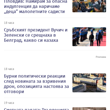
Пловдив: Намирам за опасна
индулгенция да наричаме
„деца” малолетните садисти
18 часа
Сръбският президент Вучич и
Зеленски се срещнаха в
Белград, какво си казаха
18 часа
Бурни политически реакции
след новината за взривения
дрон, опозицията настоява за
отговори
19 часа
Сметната палата: Твърденията