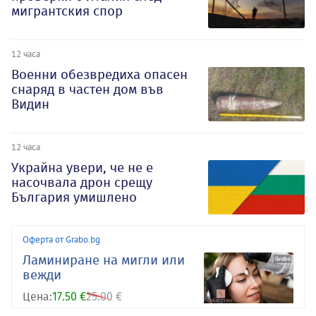
мигрантския спор
12 часа
Военни обезвредиха опасен
снаряд в частен дом във
Видин
12 часа
Украйна увери, че не е
насочвала дрон срещу
България умишлено
Оферта от Grabo.bg
Ламиниране на мигли или
вежди
Цена:
17.50 €
25.00 €