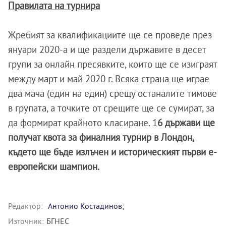
Правилата на турнира
Жребият за квалификациите ще се проведе през
януари 2020-а и ще раздели държавите в десет
групи за онлайн пресявките, които ще се изиграят
между март и май 2020 г. Всяка страна ще играе
два мача (един на един) срещу останалите тимове
в групата, а точките от срещите ще се сумират, за
да формират крайното класиране. 1
6 държави ще
получат квота за финалния турнир в Лондон,
където ще бъде излъчен и историческият първи е-
европейски шампион.
Редактор:
Антонио Костадинов;
Източник:
БГНЕС