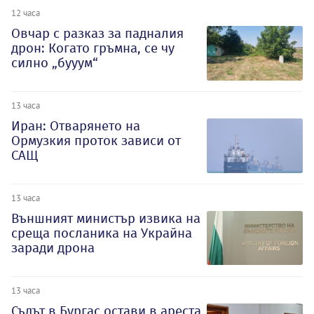
12 часа
Овчар с разказ за падналия
дрон: Когато гръмна, се чу
силно „бууум“
13 часа
Иран: Отварянето на
Ормузкия проток зависи от
САЩ
13 часа
Външният министър извика на
среща посланика на Украйна
заради дрона
13 часа
Съдът в Бургас остави в ареста