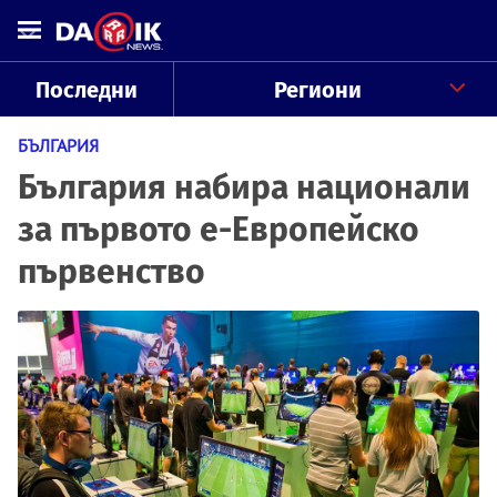
Последни
Региони
БЪЛГАРИЯ
България набира национали
за първото е-Eвропейско
първенство