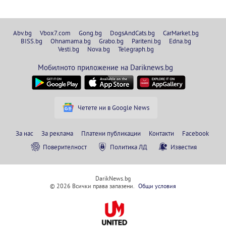
Abv.bg
Vbox7.com
Gong.bg
DogsAndCats.bg
CarMarket.bg
BISS.bg
Ohnamama.bg
Grabo.bg
Pariteni.bg
Edna.bg
Vesti.bg
Nova.bg
Telegraph.bg
Мобилното приложение на Dariknews.bg
Четете ни в Google News
За нас
За реклама
Платени публикации
Контакти
Facebook
Поверителност
Политика ЛД
Известия
DarikNews.bg
© 2026 Всички права запазени.
Общи условия