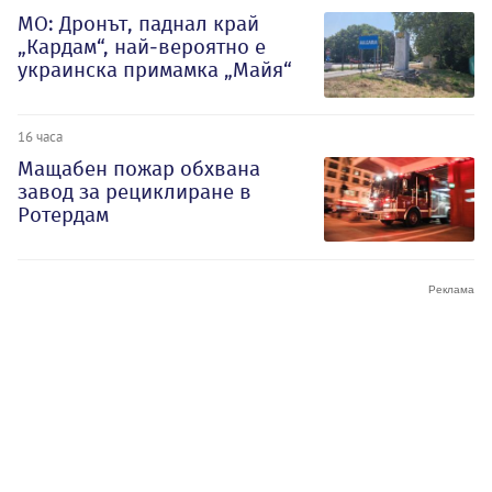
МО: Дронът, паднал край
„Кардам“, най-вероятно е
украинска примамка „Майя“
16 часа
Мащабен пожар обхвана
завод за рециклиране в
Ротердам