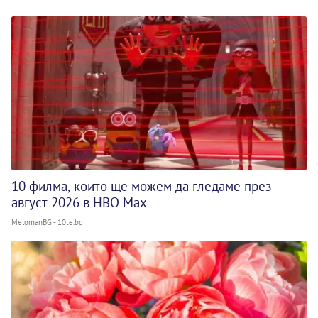
10 филма, които ще можем да гледаме през
август 2026 в HBO Max
MelomanBG - 10te.bg