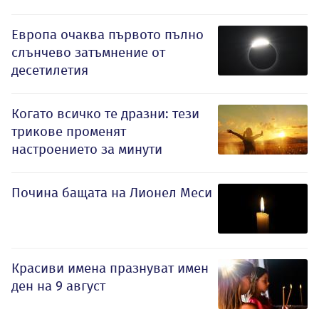
Европа очаква първото пълно
слънчево затъмнение от
десетилетия
Когато всичко те дразни: тези
трикове променят
настроението за минути
Почина бащата на Лионел Меси
Красиви имена празнуват имен
ден на 9 август