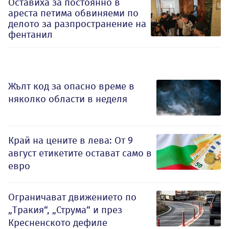
Оставиха за постоянно в
ареста петима обвиняеми по
делото за разпространение на
фентанил
Жълт код за опасно време в
няколко области в неделя
Край на цените в лева: От 9
август етикетите остават само в
евро
Ограничават движението по
„Тракия“, „Струма“ и през
Кресненското дефиле