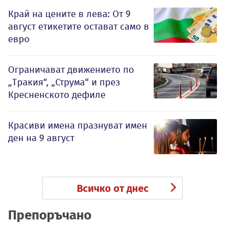
Край на цените в лева: От 9
август етикетите остават само в
евро
Ограничават движението по
„Тракия“, „Струма“ и през
Кресненското дефиле
Красиви имена празнуват имен
ден на 9 август
Всичко от днес
Препоръчано