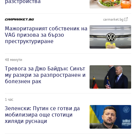
разстройства
carmarket.bg
Мажоритарният собственик на
VAG призова за бързо
преструктуриране
48 минути
Тревога за Джо Байдън: Синът
му разкри за разпространен и
болезнен рак
1 час
Зеленски: Путин се готви да
мобилизира още стотици
хиляди руснаци