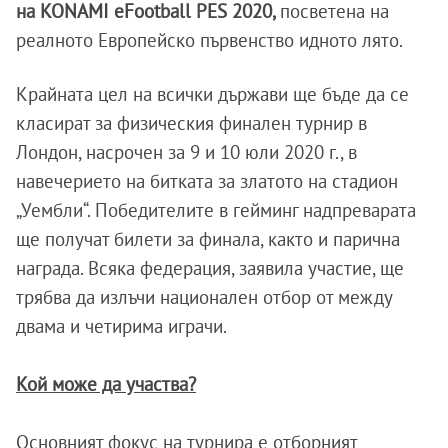
на KONAMI eFootball PES 2020,
посветена на
реалното Европейско първенство идното лято.
Крайната цел на всички държави ще бъде да се
класират за физическия финален турнир в
Лондон, насрочен за 9 и 10 юли 2020 г., в
навечерието на битката за златото на стадион
„Уембли“. Победителите в гейминг надпреварата
ще получат билети за финала, както и парична
награда. Всяка федерация, заявила участие, ще
трябва да излъчи национален отбор от между
двама и четирима играчи.
Кой може да участва?
Основният фокус на турнира е отборният