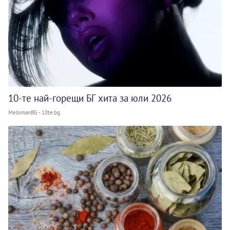
10-те най-горещи БГ хита за юли 2026
MelomanBG - 10te.bg