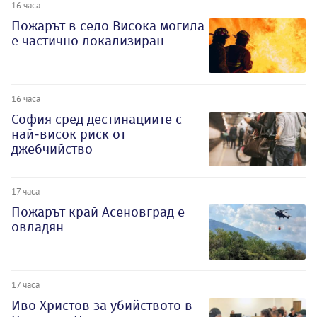
16 часа
Пожарът в село Висока могила
е частично локализиран
16 часа
София сред дестинациите с
най-висок риск от
джебчийство
17 часа
Пожарът край Асеновград е
овладян
17 часа
Иво Христов за убийството в