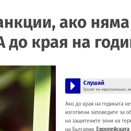
анкции, ако няма
А до края на год
Слушай
Ако до края на годината не
изготвени заповедите за о
на защитените зони на тер
на България,
Европейската