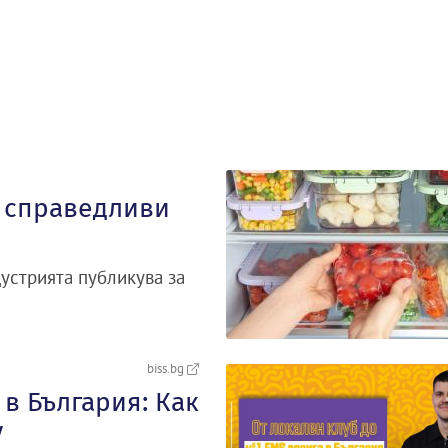
а справедливи
устрията публикува за
biss.bg
в България: Как
y