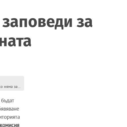
 заповеди за
ината
Грозят ни евросанкции, ако няма заповеди за зони от НАТУРА до края на годината
 бъдат
бявяване
иторията
 комисия