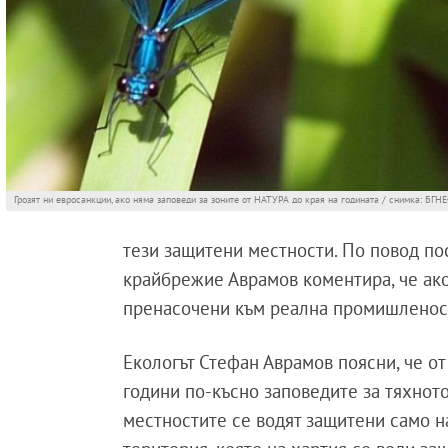
Грозят ни евросанкции, ако няма заповеди за зоните от НАТУРА до края на годината / снимка: БГН
тези защитени местности. По повод по
крайбрежие Аврамов коментира, че ак
пренасочени към реална промишленост,
Екологът Стефан Аврамов поясни, че от
години по-късно заповедите за тяхното
местностите се водят защитени само н