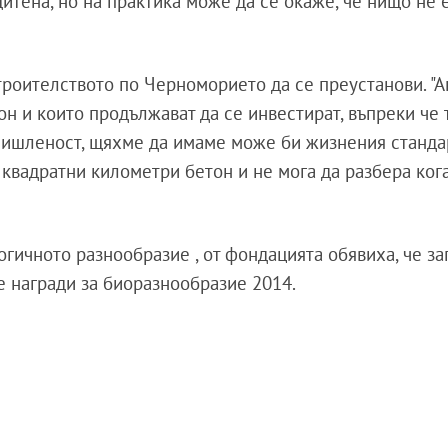
щитена, но на практика може да се окаже, че нищо не 
троителството по Черноморието да се преустанови. "А
н и които продължават да се инвестират, въпреки че 
омишленост, щяхме да имаме може би жизнения станда
 квадратни километри бетон и не мога да разбера ког
ичното разнообразие , от фондацията обявиха, че за
 награди за биоразнообразие 2014.