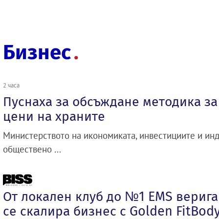
Бизнес
2 часа
Пуснаха за обсъждане методика з
цени на храните
Министерството на икономиката, инвестициите и инд
обществено ...
От локален клуб до №1 EMS верига 
се скалира бизнес с Golden FitBod