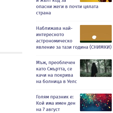
и жълт код за
опасни жеги в почти цялата
страна
Наближава най-
интересното
астрономическо
явление за тази година (СНИМКИ)
Мъж, преоблечен
като Смъртта, се
качи на покрива
на болница в Уелс
Голям празник е:
Кой има имен ден
на 7 август