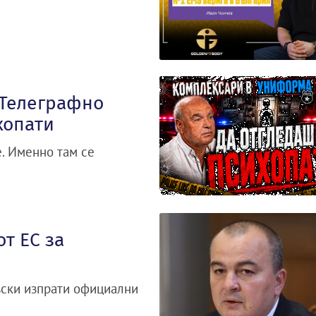
„Телеграфно
хопати
. Именно там се
т ЕС за
вски изпрати официални