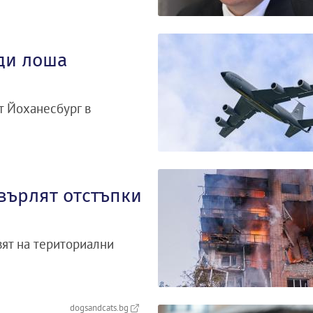
ди лоша
т Йоханесбург в
върлят отстъпки
вят на териториални
dogsandcats.bg