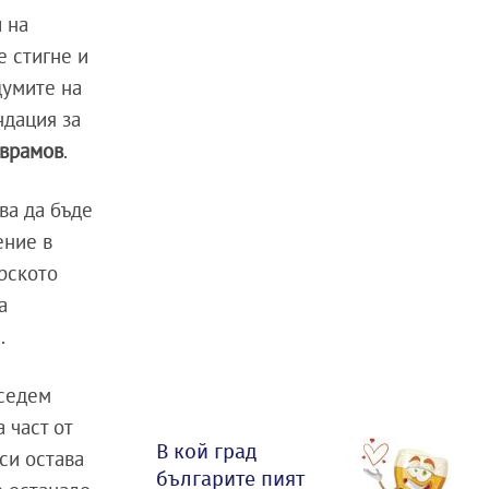
 на
е стигне и
 думите на
ндация за
Аврамов
.
ва да бъде
ение в
рското
а
.
 седем
 част от
В кой град
си остава
българите пият