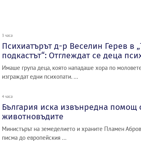
3 часа
Психиатърът д-р Веселин Герев в 
подкастът“: Отглеждат се деца пси
Имаше група деца, която нападаше хора по моловете
изграждат едни психопати. ...
4 часа
България иска извънредна помощ о
животновъдите
Министърът на земеделието и храните Пламен Абро
писма до европейския ...