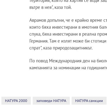
територия, която на хартия се води за
вътре в нея", каза той.
Аврамов допълни, че е крайно време с
които бяха инвестирани в имотния бало
спука, бяха инвестирани в реална пр
Германия. Там е излят може би стотици
спрат", каза природозащитникът.
По повод Международния ден на биолог
кампанията за номинации на годишните
НАТУРА 2000
заповеди НАТУРА
НАТУРА санкции