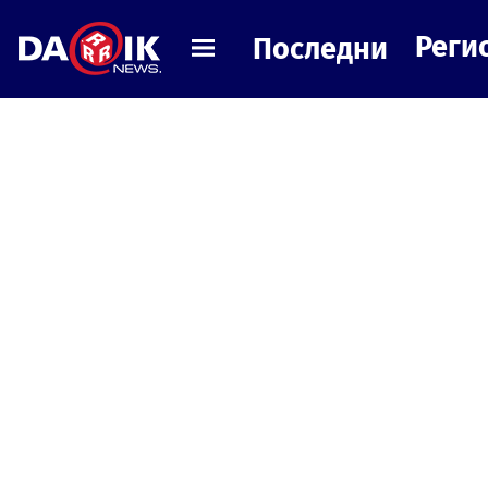
Реги
Последни