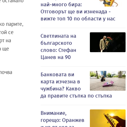
е останало
най-много бира:
Отговорът ще ви изненада -
вижте топ 10 по области у нас
ко парите,
той се
Светлината на
рт на
българското
а ще
слово: Стефан
Цанев на 90
почва
Банковата ви
карта изчезна в
чужбина? Какво
да правите стъпка по стъпка
Внимание,
горещо: Оранжев