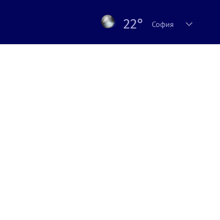
22°
София