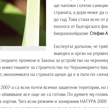
ще наложи солени санкции
страната, а дори може да с
до съд. Това стана ясно от
еколога от Българската фо
биоразнообразие
Стефан 
Експертът допълни, че тряб
ЕС
въведен и орган на управл
следните промени в Закона за устройство на черномо
о инвестициите за строителство по Черноморието бях
 икономиката на страната щеше да е в пъти по-силна
 2007-а са ясни почти всички защитени територии, но
 обявяване все още не са готови. По думите му голяма
а хартия. "Без ясни режими и зонирания НАТУРА 2000 