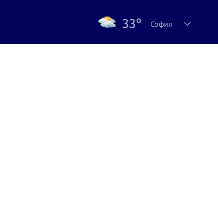
33°
София