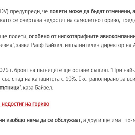
ADV) предупреди, че
полети може да бъдат отменени, 
й като се очертава недостиг на самолетно гориво, пре
още полети,
особено от нискотарифните авиокомпани
изма", заяви Ралф Байзел, изпълнителен директор на 
26 г. броят на пътниците ще остане същият. "При най
 със спад на капацитета с 10%. Екстраполирано за вс
 пътници
", каза Байзел.
 недостиг на гориво
ии изобщо няма да се обслужват
, а други ще имат по-