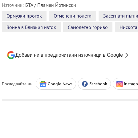
Източник:
БТА / Пламен Йотински
Ормузки проток
Отменени полети
Засегнати пътн
Война в Близкия изток
Самолетно гориво
Нискота
Добави ни в предпочитани източници в Google
Последвайте ни
Google News
Facebook
Instag