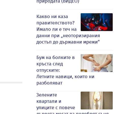
природата (ВИДЕО)
Какво ни каза
правителството?
Имало ли е теч на
данни при „неоторизирания
достъп до държавни мрежи“
Бум на болките в
кръста след
отпуските:
Летните навици, които ни
разболяват
Зелените
квартали и
улиците с повече
дървета могат да подобрят съня