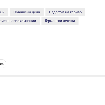
ици
Повишени цени
Недостиг на гориво
рифни авиокомпании
Германски летища
ram