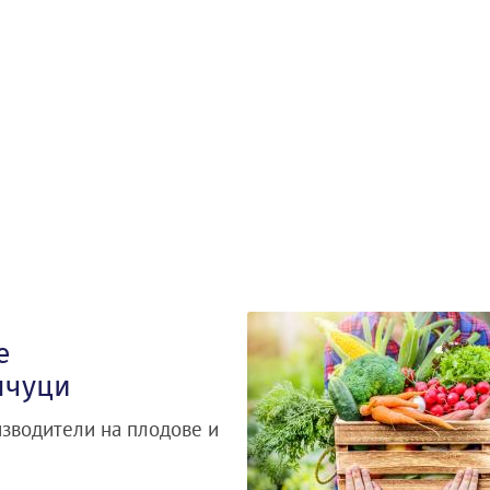
е
нчуци
изводители на плодове и