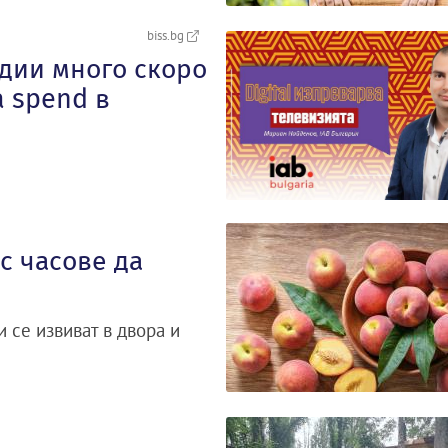
biss.bg
дии много скоро
 spend в
с часове да
н
 се извиват в двора и