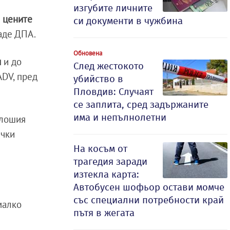
изгубите личните
а цените
си документи в чужбина
даде ДПА.
Обновена
и
и до
След жестокото
ADV, пред
убийство в
Пловдив: Случаят
се заплита, сред задържаните
има и непълнолетни
-лошия
ички
На косъм от
трагедия заради
изтекла карта:
Автобусен шофьор остави момче
със специални потребности край
малко
пътя в жегата