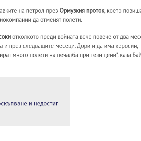
тавките на петрол през
Ормузкия проток
, което повиш
виокомпании да отменят полети.
исоки
отколкото преди войната вече повече от два мес
а и през следващите месеци. Дори и да има керосин,
рат много полети на печалба при тези цени", каза Бай
оскъпване и недостиг