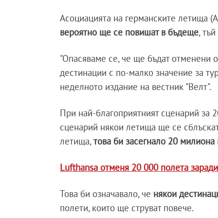
Асоциацията на германските летища (
вероятно ще се повишат в бъдеще
, тъ
"Опасяваме се, че ще бъдат отменени 
дестинации с по-малко значение за тур
неделното издание на вестник "Велт".
При най-благоприятният сценарий за 20
сценарий някои летища ще се сблъскат
летища,
това би засегнало 20 милиона
Lufthansa отменя 20 000 полета заради
Това би означавало, че
някои дестинац
полети, които ще струват повече.