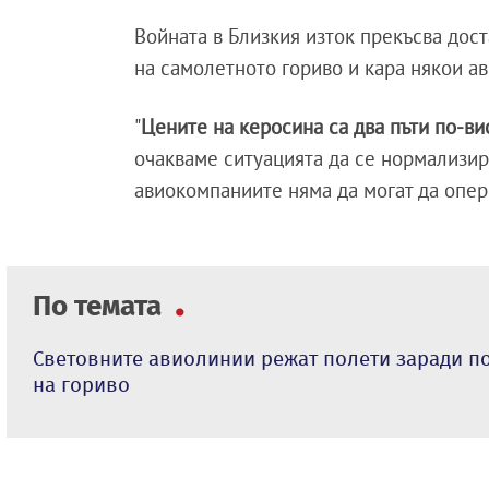
Войната в Близкия изток прекъсва дос
на самолетното гориво и кара някои а
"
Цените на керосина са два пъти по-в
очакваме ситуацията да се нормализир
авиокомпаниите няма да могат да опери
По темата
Световните авиолинии режат полети заради п
на гориво