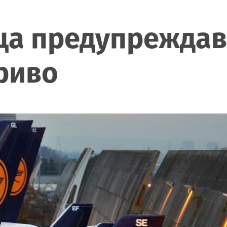
а предупреждава
риво