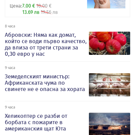
Цена:
7.00 €
10.00 €
13.69 лв
19.56 лв
8 часа
Абровски: Няма как домат,
който се води първо качество,
да влиза от трети страни за
0,30 евро у нас
9 часа
Земеделският министър:
Африканската чума по
свинете не е опасна за хората
9 часа
Хеликоптер се разби от
борбата с пожарите в
американския щат Юта