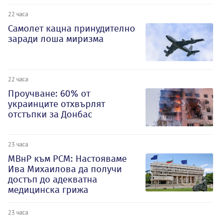
22 часа
Самолет кацна принудително
заради лоша миризма
22 часа
Проучване: 60% от
украинците отхвърлят
отстъпки за Донбас
23 часа
МВнР към РСМ: Настояваме
Ива Михаилова да получи
достъп до адекватна
медицинска грижа
23 часа