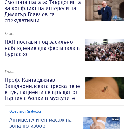
Сметната палата: Твърденията
за конфликт на интереси на
Димитър Главчев са
спекулативни
6 часа
НАП постави под засилено
наблюдение два фестивала в
Бургаско
7 часа
Проф. Кантарджиев:
Западнонилската треска вече
е тук, пациенти се връщат от
Гърция с болки в мускулите
Оферта от Grabo.bg
Антицелулитен масаж на
зона по избор