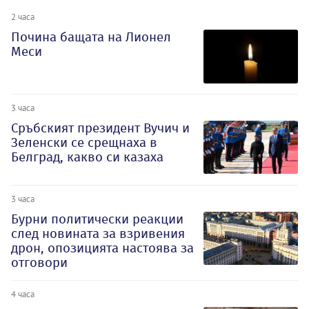
2 часа
Почина бащата на Лионел
Меси
3 часа
Сръбският президент Вучич и
Зеленски се срещнаха в
Белград, какво си казаха
3 часа
Бурни политически реакции
след новината за взривения
дрон, опозицията настоява за
отговори
4 часа