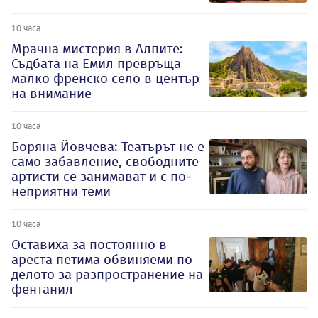
10 часа
Мрачна мистерия в Алпите:
Съдбата на Емил превръща
малко френско село в център
на внимание
10 часа
Боряна Йовчева: Театърът не е
само забавление, свободните
артисти се занимават и с по-
неприятни теми
10 часа
Оставиха за постоянно в
ареста петима обвиняеми по
делото за разпространение на
фентанил