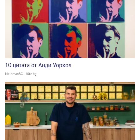
10 цитата от Анди Уорхол
MelomanBG - 10te.bg