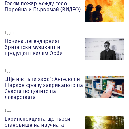
Голям пожар между село
Поройна и Първомай (ВИДЕО)
1 ден
Почина легендарният
британски музикант и
продуцент Уилям Орбит
1 ден
„Ще настъпи хаос“: Ангелов и
Шарков срещу закриването на
Съвета по цените на
лекарствата
1 ден
Екоинспекцията ще търси
становище на научната