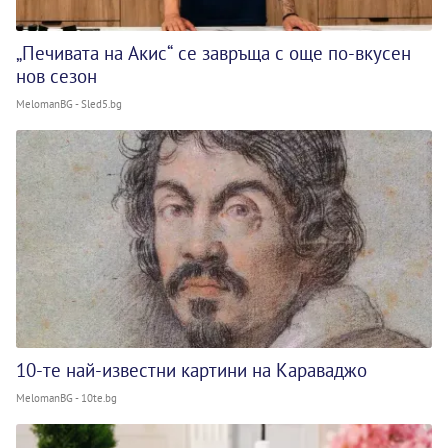
„Печивата на Акис“ се завръща с още по-вкусен
нов сезон
MelomanBG - Sled5.bg
10-те най-известни картини на Караваджо
MelomanBG - 10te.bg