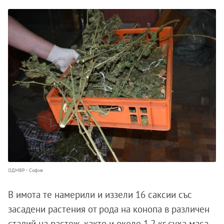
ОДМВР - София
В имота те намерили и иззели 16 саксии със
засадени растения от рода на конопа в различен
стадий на растеж, както и около 1.2 кг суха маса