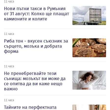
11 часа
Нови пътни такси в Румъния
от 31 август: Колко ще плащат
камионите и колите
11 часа
Риба тон - вкусен съюзник за
сърцето, мозъка и добрата
форма
11 часа
Не пренебрегвайте тези
сънища: мозъкът ви може да
се опитва да ви каже нещо
важно
11 часа
Тайните на перфектната