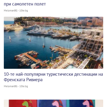
при самолетен полет
MelomanBG - 10te.bg
10-те най-популярни туристически дестинации на
Френската Ривиера
MelomanBG - 10te.bg