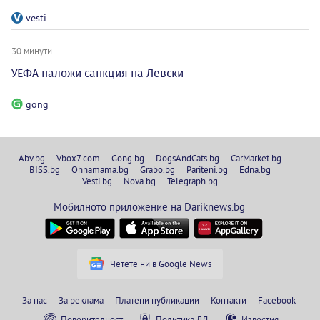
vesti
30 минути
УЕФА наложи санкция на Левски
gong
Abv.bg
Vbox7.com
Gong.bg
DogsAndCats.bg
CarMarket.bg
BISS.bg
Ohnamama.bg
Grabo.bg
Pariteni.bg
Edna.bg
Vesti.bg
Nova.bg
Telegraph.bg
Мобилното приложение на Dariknews.bg
Четете ни в Google News
За нас
За реклама
Платени публикации
Контакти
Facebook
Поверителност
Политика ЛД
Известия