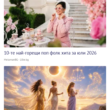
10-те най-горещи поп фолк хита за юли 2026
MelomanBG - 10te.bg