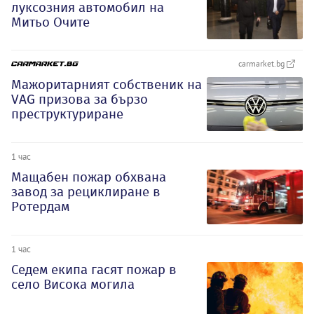
луксозния автомобил на
Митьо Очите
carmarket.bg
Мажоритарният собственик на
VAG призова за бързо
преструктуриране
1 час
Мащабен пожар обхвана
завод за рециклиране в
Ротердам
1 час
Седем екипа гасят пожар в
село Висока могила