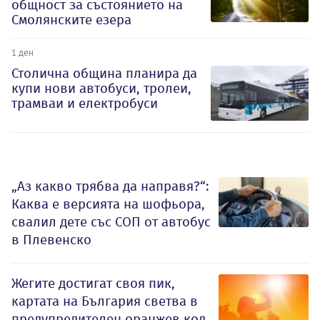
общност за състоянието на
Смолянските езера
1 ден
Столична община планира да
купи нови автобуси, тролеи,
трамваи и електробуси
„Аз какво трябва да направя?“:
Каква е версията на шофьора,
свалил дете със СОП от автобус
в Плевенско
Жегите достигат своя пик,
картата на България светва в
предупредителен оранжев код