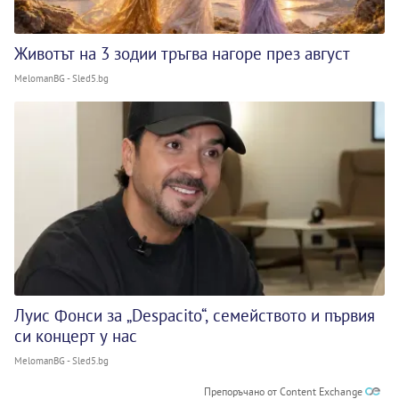
Животът на 3 зодии тръгва нагоре през август
MelomanBG - Sled5.bg
Луис Фонси за „Despacito“, семейството и първия
си концерт у нас
MelomanBG - Sled5.bg
Препоръчано от Content Exchange