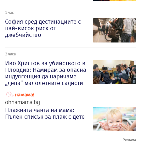
1 час
София сред дестинациите с
най-висок риск от
джебчийство
2 часа
Иво Христов за убийството в
Пловдив: Намирам за опасна
индулгенция да наричаме
„деца” малолетните садисти
ohnamama.bg
Плажната чанта на мама:
Пълен списък за плаж с дете