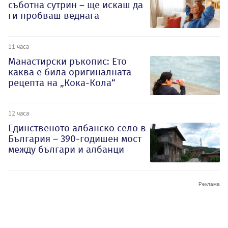
съботна сутрин – ще искаш да
ги пробваш веднага
11 часа
Манастирски ръкопис: Ето
каква е била оригиналната
рецепта на „Кока-Кола“
12 часа
Единственото албанско село в
България – 390-годишен мост
между българи и албанци