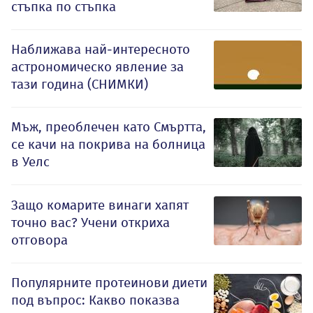
стъпка по стъпка
Наближава най-интересното
астрономическо явление за
тази година (СНИМКИ)
Мъж, преоблечен като Смъртта,
се качи на покрива на болница
в Уелс
Защо комарите винаги хапят
точно вас? Учени откриха
отговора
Популярните протеинови диети
под въпрос: Какво показва