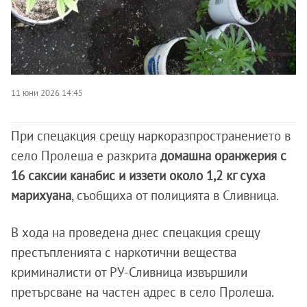
11 юни 2026 14:45
При спецакция срещу наркоразпространението в
село Пролеша е разкрита
домашна оранжерия с
16 саксии канабис и иззети около 1,2 кг суха
марихуана
, съобщиха от полицията в Сливница.
В хода на проведена днес спецакция срещу
престъпленията с наркотични вещества
криминалисти от РУ-Сливница извършили
претърсване на частен адрес в село Пролеша.