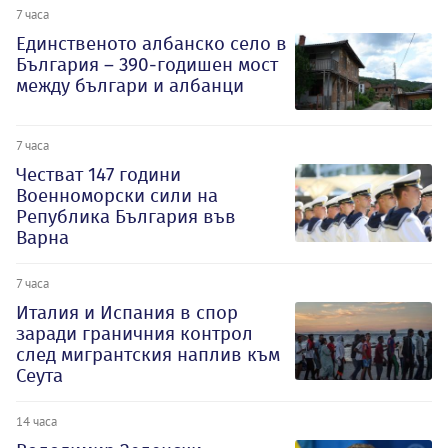
7 часа
Единственото албанско село в
България – 390-годишен мост
между българи и албанци
7 часа
Честват 147 години
Военноморски сили на
Република България във
Варна
7 часа
Италия и Испания в спор
заради граничния контрол
след мигрантския наплив към
Сеута
14 часа