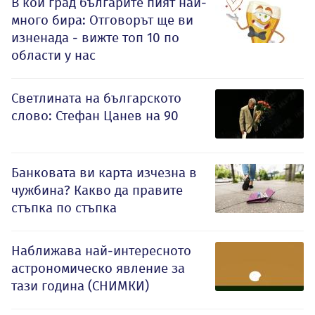
В кой град българите пият най-
много бира: Отговорът ще ви
изненада - вижте топ 10 по
области у нас
Светлината на българското
слово: Стефан Цанев на 90
Банковата ви карта изчезна в
чужбина? Какво да правите
стъпка по стъпка
Наближава най-интересното
астрономическо явление за
тази година (СНИМКИ)