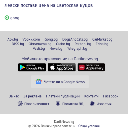
Левски постави цена на Светослав Вуцов
gong
Abv.bg
Vbox7.com
Gong.bg
DogsAndCats.bg
CarMarket.bg
BISS.bg
Ohnamama.bg
Grabo.bg
Pariteni.bg
Edna.bg
Vesti.bg
Nova.bg
Telegraph.bg
Мобилното приложение на Dariknews.bg
Четете ни в Google News
За нас
За реклама
Платени публикации
Контакти
Facebook
Поверителност
Политика ЛД
Известия
DarikNews.bg
© 2026 Всички права запазени.
Общи условия