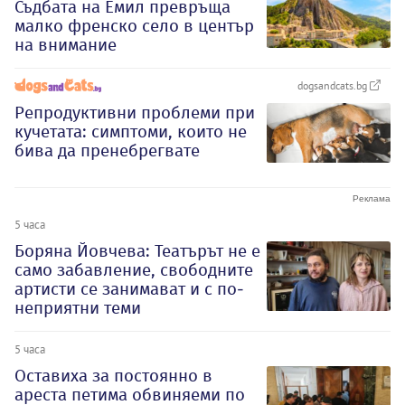
Съдбата на Емил превръща
малко френско село в център
на внимание
dogsandcats.bg
Репродуктивни проблеми при
кучетата: симптоми, които не
бива да пренебрегвате
5 часа
Боряна Йовчева: Театърът не е
само забавление, свободните
артисти се занимават и с по-
неприятни теми
5 часа
Оставиха за постоянно в
ареста петима обвиняеми по