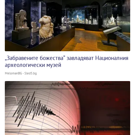
„Забравените божества“ завладяват Националния
археологически музей
MelomanBG - Sled5.bg