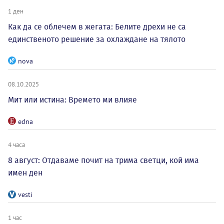
1 ден
Как да се облечем в жегата: Белите дрехи не са
единственото решение за охлаждане на тялото
nova
08.10.2025
Мит или истина: Времето ми влияе
edna
4 часа
8 август: Отдаваме почит на трима светци, кой има
имен ден
vesti
1 час