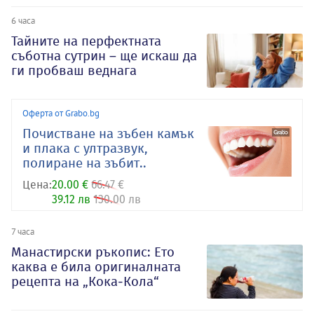
6 часа
Тайните на перфектната
съботна сутрин – ще искаш да
ги пробваш веднага
Оферта от Grabo.bg
Почистване на зъбен камък
и плака с ултразвук,
полиране на зъбит..
Цена:
20.00 €
66.47 €
39.12 лв
130.00 лв
7 часа
Манастирски ръкопис: Ето
каква е била оригиналната
рецепта на „Кока-Кола“