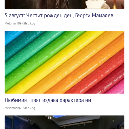
5 август: Честит рожден ден, Георги Мамалев!
MelomanBG - Sled5.bg
Любимият цвят издава характера ни
MelomanBG - Sled5.bg