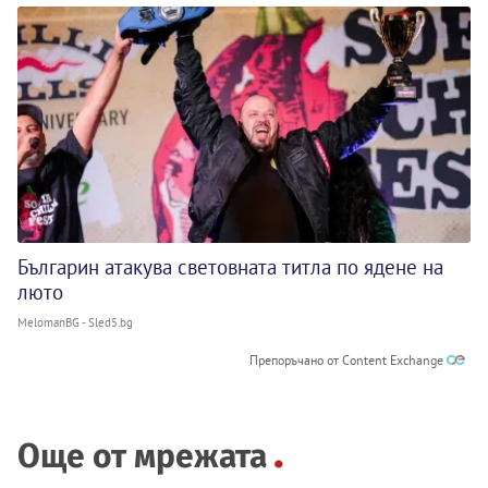
Българин атакува световната титла по ядене на
люто
MelomanBG - Sled5.bg
Препоръчано от Content Exchange
Още от мрежата