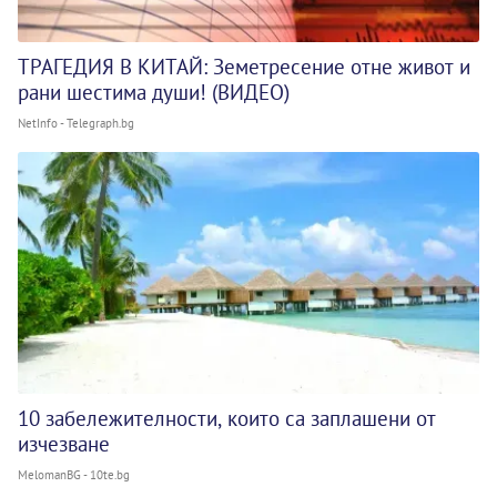
ТРАГЕДИЯ В КИТАЙ: Земетресение отне живот и
рани шестима души! (ВИДЕО)
NetInfo - Telegraph.bg
10 забележителности, които са заплашени от
изчезване
MelomanBG - 10te.bg