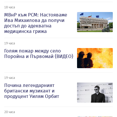
18 часа
МВнР към РСМ: Настояваме
Ива Михаилова да получи
достъп до адекватна
медицинска грижа
19 часа
Голям пожар между село
Поройна и Първомай (ВИДЕО)
19 часа
Почина легендарният
британски музикант и
продуцент Уилям Орбит
20 часа