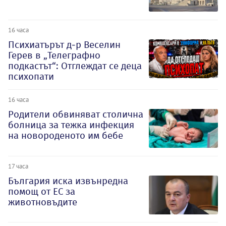
16 часа
Психиатърът д-р Веселин
Герев в „Телеграфно
подкастът“: Отглеждат се деца
психопати
16 часа
Родители обвиняват столична
болница за тежка инфекция
на новороденото им бебе
17 часа
България иска извънредна
помощ от ЕС за
животновъдите