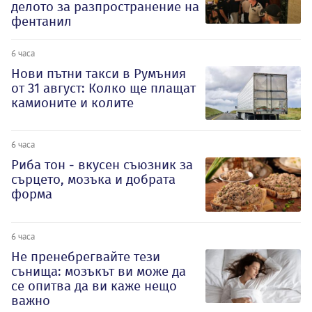
делото за разпространение на
фентанил
6 часа
Нови пътни такси в Румъния
от 31 август: Колко ще плащат
камионите и колите
6 часа
Риба тон - вкусен съюзник за
сърцето, мозъка и добрата
форма
6 часа
Не пренебрегвайте тези
сънища: мозъкът ви може да
се опитва да ви каже нещо
важно