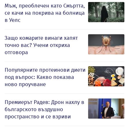
Мъж, преоблечен като Смъртта,
се качи на покрива на болница
в Уелс
Защо комарите винаги хапят
точно вас? Учени откриха
отговора
Популярните протеинови диети
под въпрос: Какво показва
ново проучване
Премиерът Радев: Дрон нахлу в
българското въздушно
пространство и се взриви