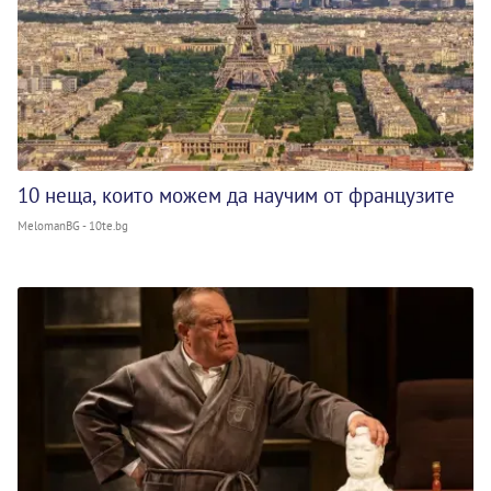
10 неща, които можем да научим от французите
MelomanBG - 10te.bg