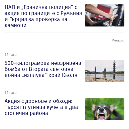
НАП и „Гранична полиция“ с
акция по границите с Румъния
и Гърция за проверка на
камиони
15 часа
500-килограмова невзривена
бомба от Втората световна
война „изплува“ край Кьолн
15 часа
Акция с дронове и обходи:
Търсят глутница кучета в два
столични района