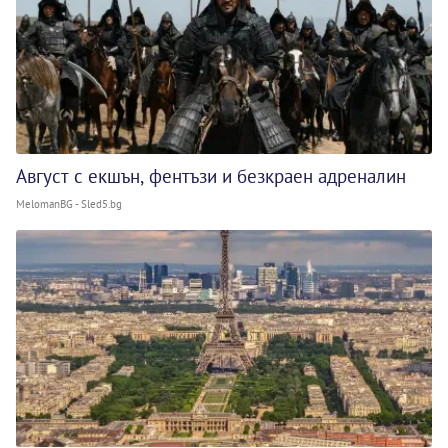
Август с екшън, фентъзи и безкраен адреналин
MelomanBG - Sled5.bg