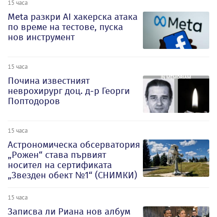
15 часа
Meta разкри AI хакерска атака
по време на тестове, пуска
нов инструмент
15 часа
Почина известният
неврохирург доц. д-р Георги
Поптодоров
15 часа
Астрономическа обсерватория
„Рожен“ става първият
носител на сертификата
„Звезден обект №1“ (СНИМКИ)
15 часа
Записва ли Риана нов албум