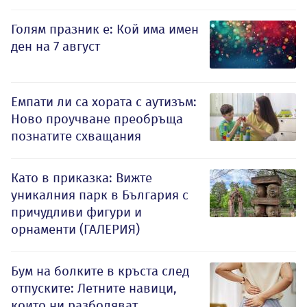
Голям празник е: Кой има имен
ден на 7 август
Емпати ли са хората с аутизъм:
Ново проучване преобръща
познатите схващания
Като в приказка: Вижте
уникалния парк в България с
причудливи фигури и
орнаменти (ГАЛЕРИЯ)
Бум на болките в кръста след
отпуските: Летните навици,
които ни разболяват