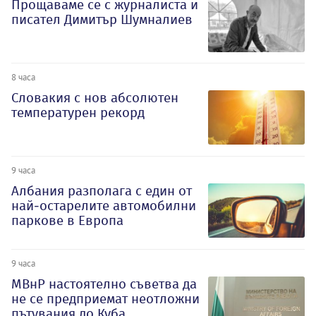
Прощаваме се с журналиста и
писател Димитър Шумналиев
8 часа
Словакия с нов абсолютен
температурен рекорд
9 часа
Албания разполага с един от
най-остарелите автомобилни
паркове в Европа
9 часа
МВнР настоятелно съветва да
не се предприемат неотложни
пътувания до Куба