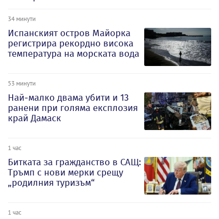
34 минути
Испанският остров Майорка
регистрира рекордно висока
температура на морската вода
53 минути
Най-малко двама убити и 13
ранени при голяма експлозия
край Дамаск
1 час
Битката за гражданство в САЩ:
Тръмп с нови мерки срещу
„родилния туризъм“
1 час