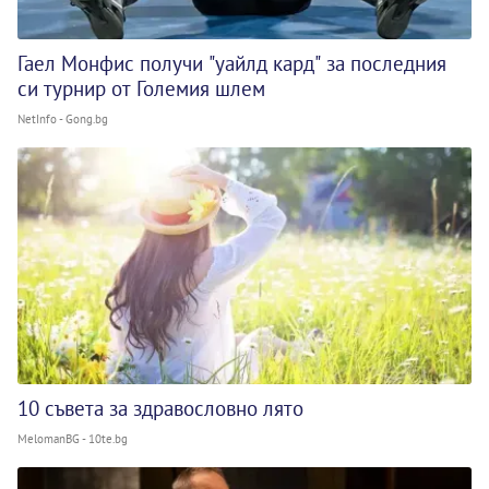
Гаел Монфис получи "уайлд кард" за последния
си турнир от Големия шлем
NetInfo - Gong.bg
10 съвета за здравословно лято
MelomanBG - 10te.bg