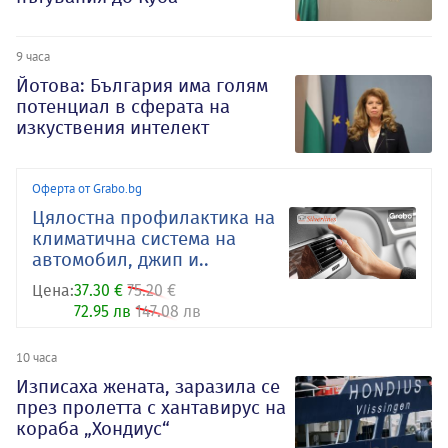
9 часа
Йотова: България има голям
потенциал в сферата на
изкуствения интелект
Оферта от Grabo.bg
Цялостна профилактика на
климатична система на
автомобил, джип и..
Цена:
37.30 €
75.20 €
72.95 лв
147.08 лв
10 часа
Изписаха жената, заразила се
през пролетта с хантавирус на
кораба „Хондиус“