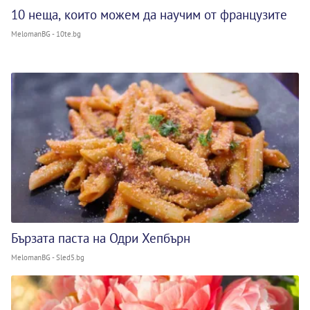
10 неща, които можем да научим от французите
MelomanBG - 10te.bg
Бързата паста на Одри Хепбърн
MelomanBG - Sled5.bg