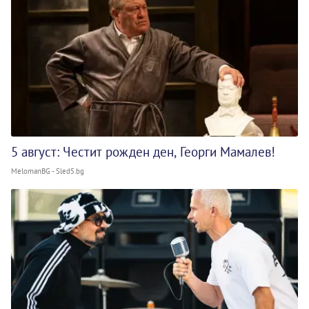
5 август: Честит рожден ден, Георги Мамалев!
MelomanBG - Sled5.bg