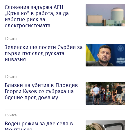
Словения задържа АЕЦ
„Кръшко“ в работа, за да
избегне риск за
електросистемата
12 часа
Зеленски ще посети Сърбия за
първи път след руската
инвазия
12 часа
Близки на убития в Пловдив
Георги Кузев се събраха на
бдение пред дома му
13 часа
Воден режим за две села в
Монтанско