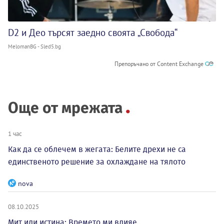
D2 и Део търсят заедно своята „Свобода“
MelomanBG - Sled5.bg
Препоръчано от Content Exchange
Още от мрежата
1 час
Как да се облечем в жегата: Белите дрехи не са
единственото решение за охлаждане на тялото
nova
08.10.2025
Мит или истина: Времето ми влияе