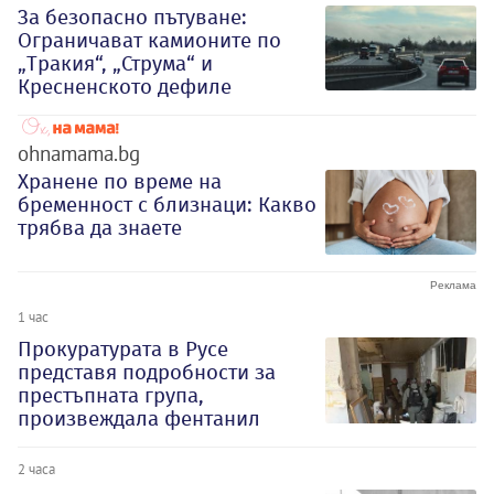
За безопасно пътуване:
Ограничават камионите по
„Тракия“, „Струма“ и
Кресненското дефиле
ohnamama.bg
Хранене по време на
бременност с близнаци: Какво
трябва да знаете
1 час
Прокуратурата в Русе
представя подробности за
престъпната група,
произвеждала фентанил
2 часа