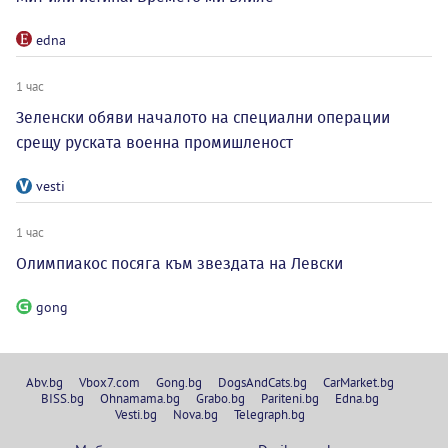
edna
1 час
Зеленски обяви началото на специални операции
срещу руската военна промишленост
vesti
1 час
Олимпиакос посяга към звездата на Левски
gong
Abv.bg
Vbox7.com
Gong.bg
DogsAndCats.bg
CarMarket.bg
BISS.bg
Ohnamama.bg
Grabo.bg
Pariteni.bg
Edna.bg
Vesti.bg
Nova.bg
Telegraph.bg