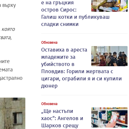
е на гръцкия
а върху
остров Сирос:
Галиш котки и публикуваш
сладки снимки
 която
вата,
Обновена
Оставиха в ареста
младежите за
ните
убийството в
темата
Пловдив: Горили жертвата с
дастрално
цигари, ограбили я и си купили
дюнер
Обновена
„Ще настъпи
хаос“: Ангелов и
Шарков срещу