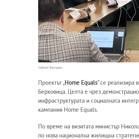
Хабитат България
Проектът „
Home Equals
“ се реализира 
Берковица. Целта е чрез демонстраци
инфраструктурата и социалната интегра
кампания Home Equals.
По време на визитата министър Никола
по нова национална жилищна стратегия