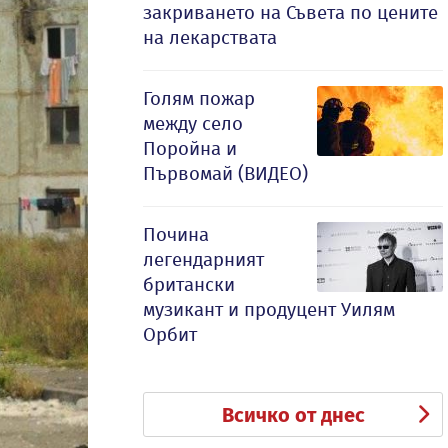
закриването на Съвета по цените
на лекарствата
Голям пожар
между село
Поройна и
Първомай (ВИДЕО)
Почина
легендарният
британски
музикант и продуцент Уилям
Орбит
Всичко от днес