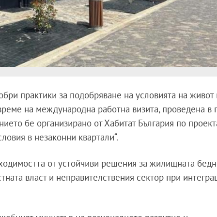
обри практики за подобряване на условията на живот 
време на международна работна визита, проведена в 
ението бе организирано от Хабитат България по проек
ловия в незаконни квартали“.
ходимостта от устойчиви решения за жилищната бедно
тната власт и неправителствения сектор при интегра