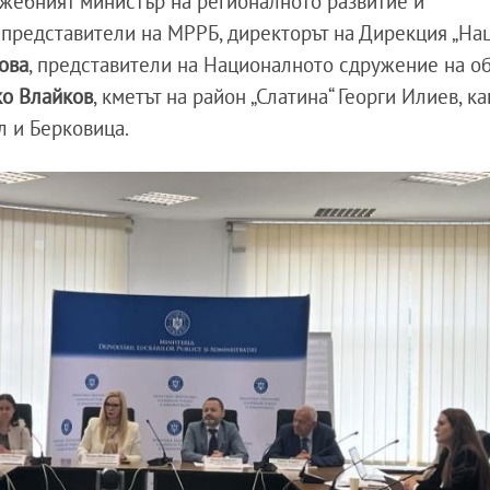
ужебният министър на регионалното развитие и
 представители на МРРБ, директорът на Дирекция „На
ова
, представители на Националното сдружение на о
ко Влайков
, кметът на район „Слатина“ Георги Илиев, ка
 и Берковица.