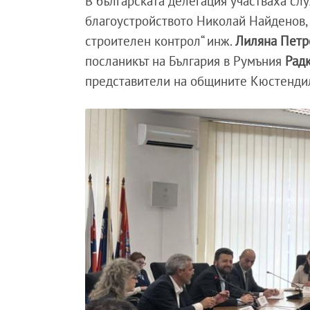
В българската делегация участваха сл
благоустройството
Николай Найденов,
строителен контрол“ инж.
Лиляна Петр
посланикът на България в Румъния
Рад
представители на общините Кюстендил