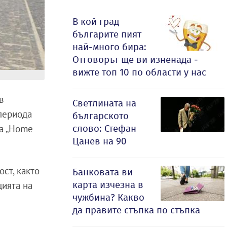
В кой град
българите пият
най-много бира:
Отговорът ще ви изненада -
вижте топ 10 по области у нас
в
Светлината на
периода
българското
слово: Стефан
та „Home
Цанев на 90
ст, както
Банковата ви
карта изчезна в
цията на
чужбина? Какво
да правите стъпка по стъпка