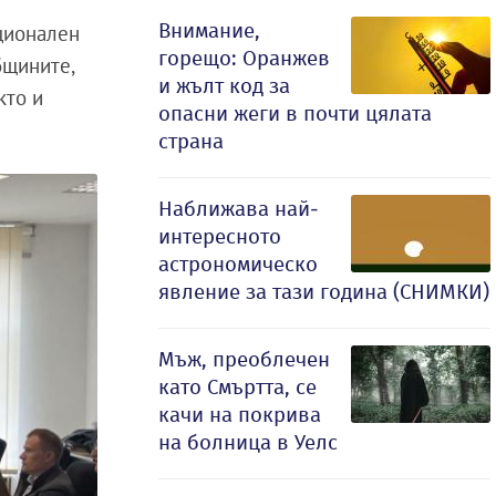
Внимание,
ционален
горещо: Оранжев
бщините,
и жълт код за
кто и
опасни жеги в почти цялата
страна
Наближава най-
интересното
астрономическо
явление за тази година (СНИМКИ)
Мъж, преоблечен
като Смъртта, се
качи на покрива
на болница в Уелс