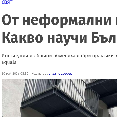
СВЯТ
От неформални 
Какво научи Бъл
Институции и общини обмениха добри практики 
Equals
Редактор:
Елза Тодорова
10 май 2026 08:30