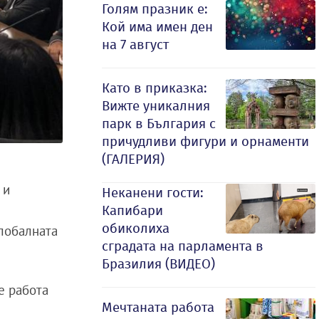
Голям празник е:
Кой има имен ден
на 7 август
Като в приказка:
Вижте уникалния
парк в България с
причудливи фигури и орнаменти
(ГАЛЕРИЯ)
 и
Неканени гости:
Капибари
обиколиха
глобалната
сградата на парламента в
Бразилия (ВИДЕО)
е работа
Мечтаната работа