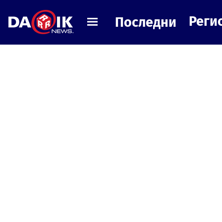
Реги
Последни