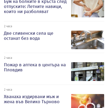
Бум на болките в кръста след
отпуските: Летните навици,
които ни разболяват
2 часа
Две сливенски села ще
останат без вода
2 часа
Пожар в аптека в центъра на
Пловдив
2 часа
Хванаха издирвани мъж и
жена във Велико Търново