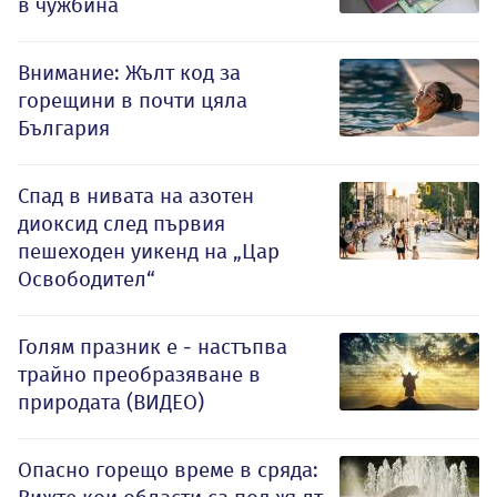
в чужбина
Внимание: Жълт код за
горещини в почти цяла
България
Спад в нивата на азотен
диоксид след първия
пешеходен уикенд на „Цар
Освободител“
Голям празник е - настъпва
трайно преобразяване в
природата (ВИДЕО)
Опасно горещо време в сряда: