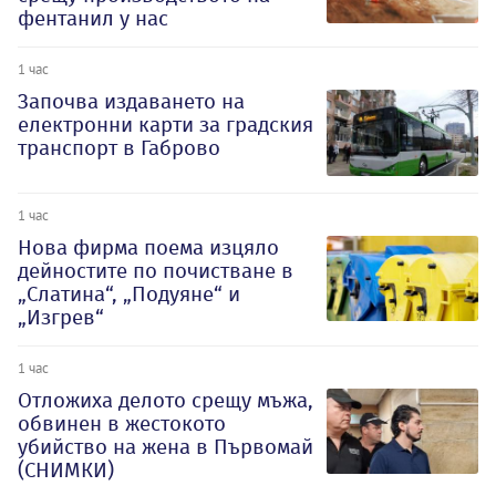
фентанил у нас
1 час
Започва издаването на
електронни карти за градския
транспорт в Габрово
1 час
Нова фирма поема изцяло
дейностите по почистване в
„Слатина“, „Подуяне“ и
„Изгрев“
1 час
Отложиха делото срещу мъжа,
обвинен в жестокото
убийство на жена в Първомай
(СНИМКИ)