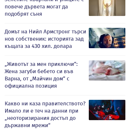
повече дървета могат да
подобрят съня
Домът на Нийл Армстронг търси
нов собственик: историята зад
къщата за 430 хил. долара
„Животът за мен приключи“:
Жена загуби бебето си във
Варна, от „Майчин дом“ с
официална позиция
Какво ни каза правителството?
Имало ли е теч на данни при
„неоторизирания достъп до
държавни мрежи“