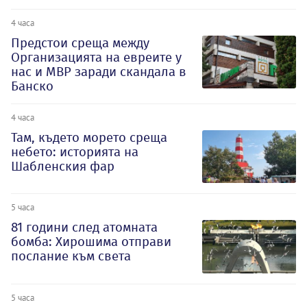
4 часа
Предстои среща между
Организацията на евреите у
нас и МВР заради скандала в
Банско
4 часа
Там, където морето среща
небето: историята на
Шабленския фар
5 часа
81 години след атомната
бомба: Хирошима отправи
послание към света
5 часа