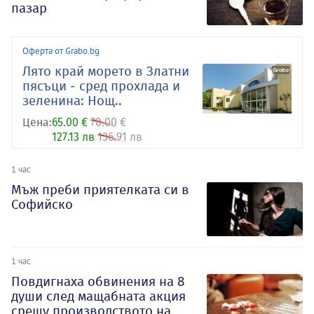
пазар
Оферта от Grabo.bg
Лято край морето в Златни
пясъци - сред прохлада и
зеленина: Нощ..
Цена:
65.00 €
70.00 €
127.13 лв
136.91 лв
1 час
Мъж преби приятелката си в
Софийско
1 час
Повдигнаха обвинения на 8
души след мащабната акция
срещу производството на