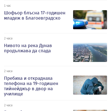
1 час
Шофьор блъсна 17-годишен
младеж в Благоевградско
2 часа
Нивото на река Дунав
продължава да спада
2 часа
Пребиха и откраднаха
телефона на 19-годишен
тийнейджър в двор на
училище
2 часа