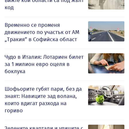
Вижте кои области са под жълт
код
Временно се променя
движението по участък от АМ
„Тракия“ в Софийска област
Чудо в Италия: Лотариен билет
за 1 милион евро оцеля в
боклука
Шофьорите губят пари, без да
знаят: Навиците зад волана,
които вдигат разхода на
гориво
Зелените квартали и улиците с