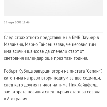
25 март 2008 18:46
След страхотното представяне на БМВ Заубер в
Малайзия, Марио Тайсен заяви, че неговия тим
има всички шансове да спечели старт от
световния календар още през тази година.
Робърт Кубица завърши втори на пистата "Сепанг",
като тима направи втори подиум за две седмици,
след като другият пилот на тима Ник Хайдфелд
зае втората позиция след първия старт за сезона
в Австралия.