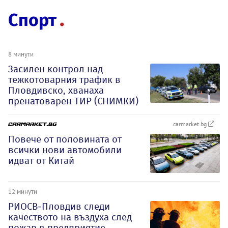
Спорт
8 минути
Засилен контрол над
тежкотоварния трафик в
Пловдивско, хванаха
пренатоварен ТИР (СНИМКИ)
carmarket.bg
Повече от половината от
всички нови автомобили
идват от Китай
12 минути
РИОСВ-Пловдив следи
качеството на въздуха след
пожар в предприятие