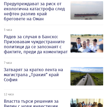
Предупреждават за риск от
екологична катастрофа след
нефтен разлив край
бреговете на Оман
5 часа
Радев за случая в Банско:
Призовавам чуждестранните
политици да се запознаят с
фактите, преди да коментират
7 часа
Затварят за кратко лента на
магистрала „Тракия“ край
София
12 часа
Властта търси решения за
Видин с нови инвестиции,