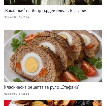
„Вакханки“ на Явор Гърдев идва в България
MelomanBG - Sled5.bg
Класическа рецепта за руло „Стефани“
MelomanBG - Sled5.bg