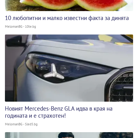
10 любопитни и малко известни факта за динята
MelomanBG - 10te.bg
Новият Mercedes-Benz GLA идва в края на
годината и е страхотен!
MelomanBG - Sled5.bg