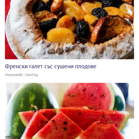
Френски галет със сушени плодове
MelomanBG - Sled5.bg