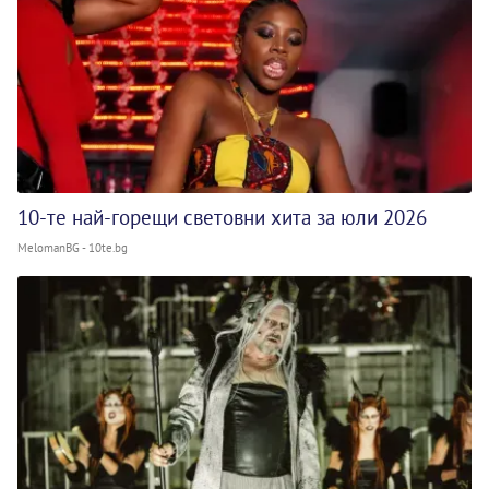
10-те най-горещи световни хита за юли 2026
MelomanBG - 10te.bg