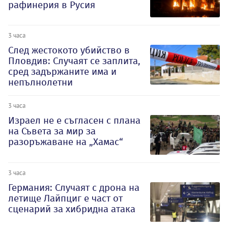
рафинерия в Русия
3 часа
След жестокото убийство в
Пловдив: Случаят се заплита,
сред задържаните има и
непълнолетни
3 часа
Израел не е съгласен с плана
на Съвета за мир за
разоръжаване на „Хамас“
3 часа
Германия: Случаят с дрона на
летище Лайпциг е част от
сценарий за хибридна атака