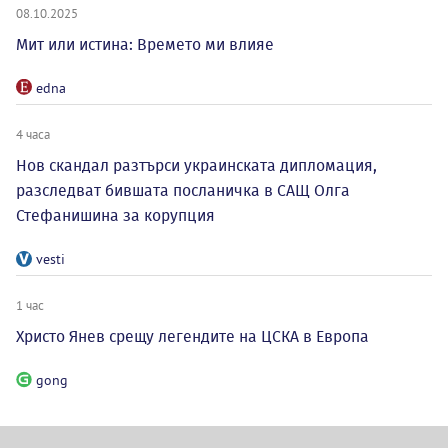
08.10.2025
Мит или истина: Времето ми влияе
edna
4 часа
Нов скандал разтърси украинската дипломация,
разследват бившата посланичка в САЩ Олга
Стефанишина за корупция
vesti
1 час
Христо Янев срещу легендите на ЦСКА в Европа
gong