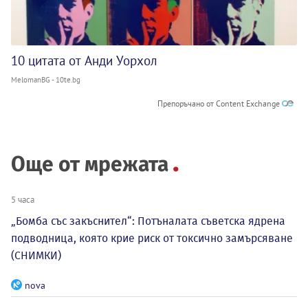
10 цитата от Анди Уорхол
MelomanBG - 10te.bg
Препоръчано от Content Exchange
Още от мрежата
5 часа
„Бомба със закъснител“: Потъналата съветска ядрена
подводница, която крие риск от токсично замърсяване
(СНИМКИ)
nova