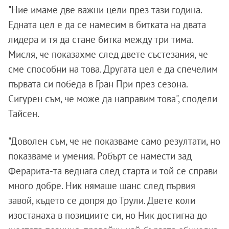
"Ние имаме две важни цели през тази година.
Едната цел е да се намесим в битката на двата
лидера и тя да стане битка между три тима.
Мисля, че показахме след двете състезания, че
сме способни на това. Другата цел е да спечелим
първата си победа в Гран При през сезона.
Сигурен съм, че може да направим това", сподели
Тайсен.
"Доволен съм, че не показваме само резултати, но
показваме и умения. Робърт се намести зад
Ферарита-та веднага след старта и той се справи
много добре. Ник нямаше шанс след първия
завой, където се допря до Трули. Двете коли
изостанаха в позициите си, но Ник достигна до