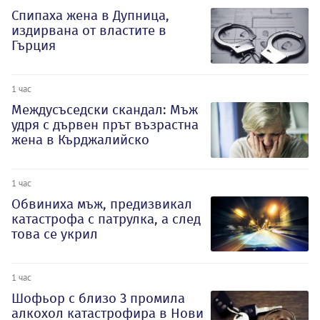
Спипаха жена в Дупница,
издирвана от властите в
Гърция
1 час
Междусъседски скандал: Мъж
удря с дървен прът възрастна
жена в Кърджалийско
1 час
Обвиниха мъж, предизвикал
катастрофа с патрулка, а след
това се укрил
1 час
Шофьор с близо 3 промила
алкохол катастрофира в Нови