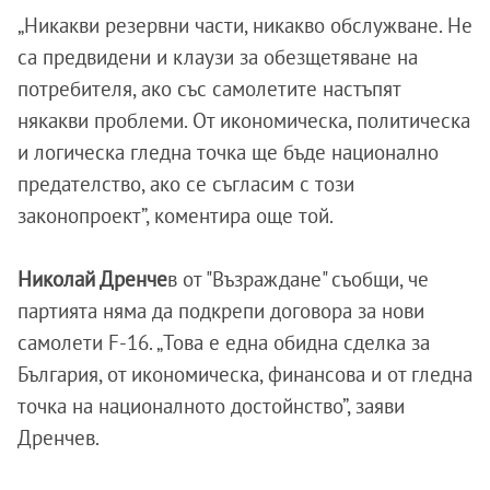
„Никакви резервни части, никакво обслужване. Не
са предвидени и клаузи за обезщетяване на
потребителя, ако със самолетите настъпят
някакви проблеми. От икономическа, политическа
и логическа гледна точка ще бъде национално
предателство, ако се съгласим с този
законопроект”, коментира още той.
Николай Дренче
в от "Възраждане" съобщи, че
партията няма да подкрепи договора за нови
самолети F-16. „Това е една обидна сделка за
България, от икономическа, финансова и от гледна
точка на националното достойнство”, заяви
Дренчев.