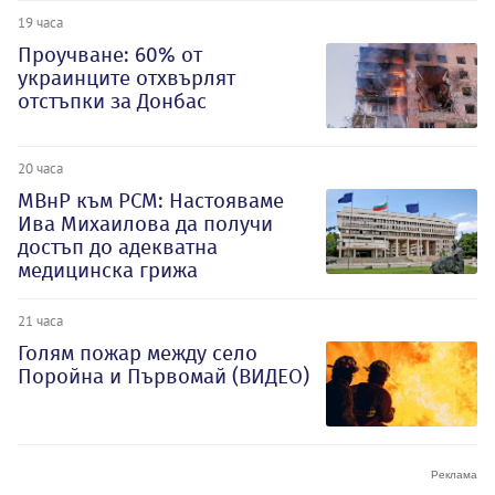
19 часа
Проучване: 60% от
украинците отхвърлят
отстъпки за Донбас
20 часа
МВнР към РСМ: Настояваме
Ива Михаилова да получи
достъп до адекватна
медицинска грижа
21 часа
Голям пожар между село
Поройна и Първомай (ВИДЕО)