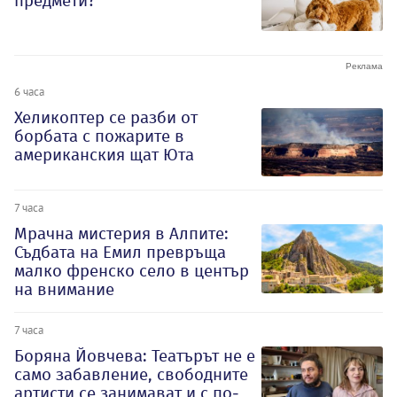
предмети?
6 часа
Хеликоптер се разби от
борбата с пожарите в
американския щат Юта
7 часа
Мрачна мистерия в Алпите:
Съдбата на Емил превръща
малко френско село в център
на внимание
7 часа
Боряна Йовчева: Театърът не е
само забавление, свободните
артисти се занимават и с по-