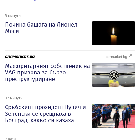
9 минути
Почина бащата на Лионел
Меси
carmarket.bg
Мажоритарният собственик на
VAG призова за бързо
преструктуриране
47 минути
Сръбският президент Вучич и
Зеленски се срещнаха в
Белград, какво си казаха
2 часа