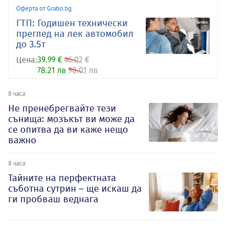
Оферта от Grabo.bg
ГТП: Годишен технически
преглед на лек автомобил
до 3.5т
Цена:
39.99 €
46.02 €
78.21 лв
90.01 лв
8 часа
Не пренебрегвайте тези
сънища: мозъкът ви може да
се опитва да ви каже нещо
важно
8 часа
Тайните на перфектната
съботна сутрин – ще искаш да
ги пробваш веднага