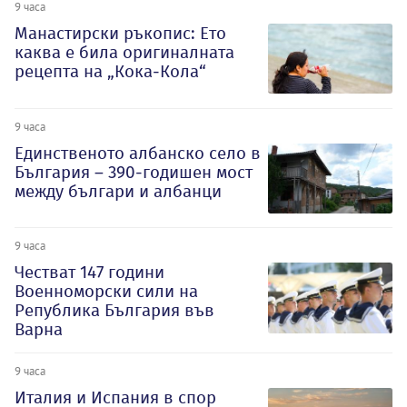
9 часа
Манастирски ръкопис: Ето
каква е била оригиналната
рецепта на „Кока-Кола“
9 часа
Единственото албанско село в
България – 390-годишен мост
между българи и албанци
9 часа
Честват 147 години
Военноморски сили на
Република България във
Варна
9 часа
Италия и Испания в спор