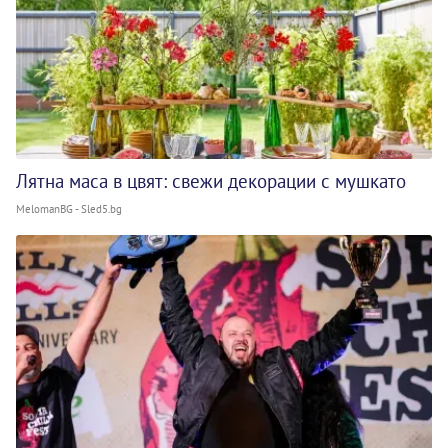
Лятна маса в цвят: свежи декорации с мушкато
MelomanBG - Sled5.bg