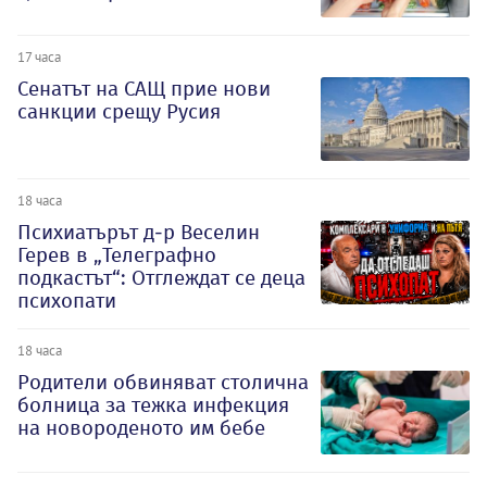
17 часа
Сенатът на САЩ прие нови
санкции срещу Русия
18 часа
Психиатърът д-р Веселин
Герев в „Телеграфно
подкастът“: Отглеждат се деца
психопати
18 часа
Родители обвиняват столична
болница за тежка инфекция
на новороденото им бебе