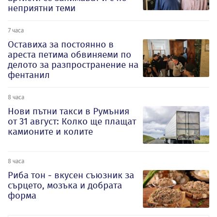
неприятни теми
7 часа
Оставиха за постоянно в
ареста петима обвиняеми по
делото за разпространение на
фентанил
8 часа
Нови пътни такси в Румъния
от 31 август: Колко ще плащат
камионите и колите
8 часа
Риба тон - вкусен съюзник за
сърцето, мозъка и добрата
форма