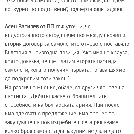
тези нови 8 самолета, защото няма как да бъдем
конкурентно подготвени”, подчерта още Гаджев.
Асен Василев
от ПП пък уточни, че
индустриалното сътрудничество между първия и
втория договор за самолетите отново е поставяло
България в неизгодна позиция. "Ако имаше клауза,
която доказва, че ще платим втората партида
самолети, когато получим първата, тогава щяхме
да подкрепим този закон.”
На различно мнение, обаче, са други членове на
партията. „Дебатът касае отбранителните
способности на българската армия. Най-после
има адекватно предложение, има процес по
закупуване на нов изтребител, сега решаваме
колко броя самолета да закупим, не дали да го