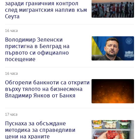
заради граничния контрол
след мигрантския наплив към
Сеута
16 часа
Володимир Зеленски
пристигна в Белград на
първото си официално
посещение
16 часа
Обгорели банкноти са открити
върху тялото на бизнесмена
Владимир Янков от Банкя
17 часа
Пуснаха за обсъждане
методика за справедливи
цени на храните