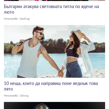
Българин атакува световната титла по ядене на
люто
MelomanBG - Sled5.bg
10 неща, които да направиш поне веднъж това
лято
MelomanBG - 10te.bg