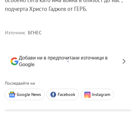
особено сега като има война в близост до нас”,
подчерта Христо Гаджев от ГЕРБ.
Източник:
БГНЕС
Добави ни в предпочитани източници в
Google
Последвайте ни
Google News
Facebook
Instagram