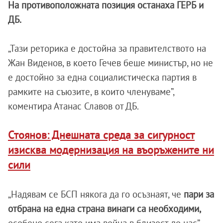
На противоположната позиция останаха ГЕРБ и
ДБ.
„Тази реторика е достойна за правителството на
Жан Виденов, в което Гечев беше министър, но не
е достойно за една социалистическа партия в
рамките на съюзите, в които членуваме”,
коментира Атанас Славов от ДБ.
Стоянов: Днешната среда за сигурност
изисква модернизация на въоръжените ни
сили
„Надявам се БСП някога да го осъзнаят, че
пари за
отбрана на една страна винаги са необходими,