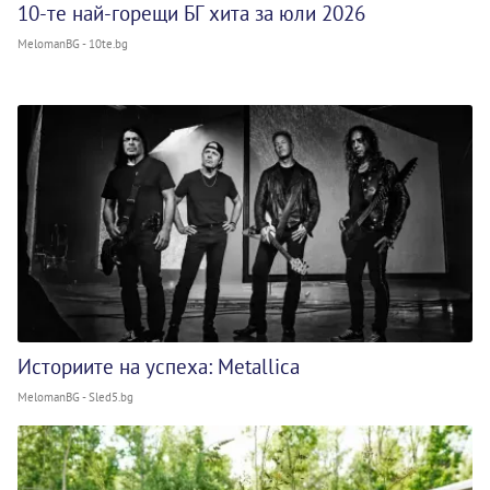
10-те най-горещи БГ хита за юли 2026
MelomanBG - 10te.bg
Историите на успеха: Metallica
MelomanBG - Sled5.bg