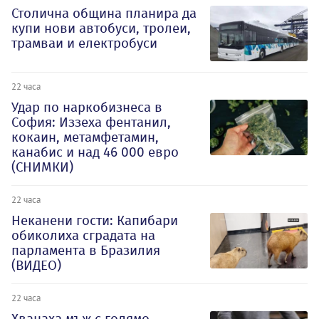
Столична община планира да
купи нови автобуси, тролеи,
трамваи и електробуси
22 часа
Удар по наркобизнеса в
София: Иззеха фентанил,
кокаин, метамфетамин,
канабис и над 46 000 евро
(СНИМКИ)
22 часа
Неканени гости: Капибари
обиколиха сградата на
парламента в Бразилия
(ВИДЕО)
22 часа
Хванаха мъж с голямо