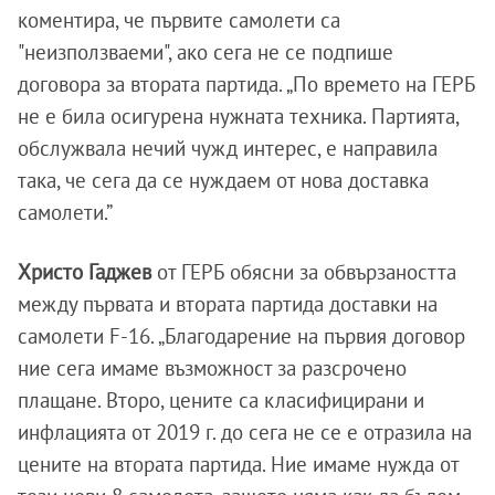
коментира, че първите самолети са
"неизползваеми", ако сега не се подпише
договора за втората партида. „По времето на ГЕРБ
не е била осигурена нужната техника. Партията,
обслужвала нечий чужд интерес, е направила
така, че сега да се нуждаем от нова доставка
самолети.”
Христо Гаджев
от ГЕРБ обясни за обвързаността
между първата и втората партида доставки на
самолети F-16. „Благодарение на първия договор
ние сега имаме възможност за разсрочено
плащане. Второ, цените са класифицирани и
инфлацията от 2019 г. до сега не се е отразила на
цените на втората партида. Ние имаме нужда от