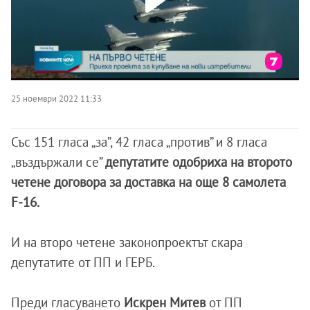
25 ноември 2022 11:33
Със 151 гласа „за”, 42 гласа „против” и 8 гласа
„въздържали се”
депутатите одобриха на второто
четене договора за доставка на още 8 самолета
F-16.
И на второ четене законопроектът скара
депутатите от ПП и ГЕРБ.
Преди гласуването
Искрен Митев
от ПП