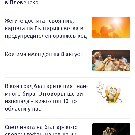
в Плевенско
Жегите достигат своя пик,
картата на България светва в
предупредителен оранжев код
Кой има имен ден на 8 август
В кой град българите пият най-
много бира: Отговорът ще ви
изненада - вижте топ 10 по
области у нас
Светлината на българското
слово: Стефан Цанев на 90