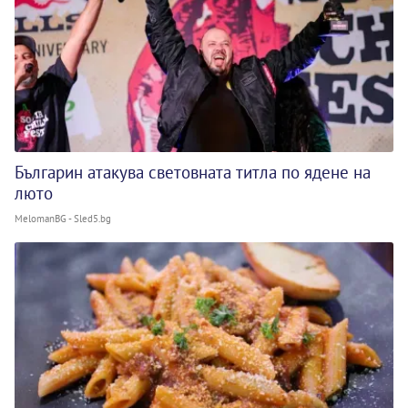
Българин атакува световната титла по ядене на
люто
MelomanBG - Sled5.bg