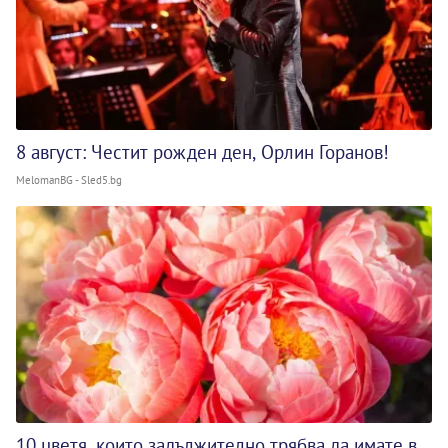
8 август: Честит рожден ден, Орлин Горанов!
MelomanBG - Sled5.bg
10 цветя, които задължително трябва да имате в