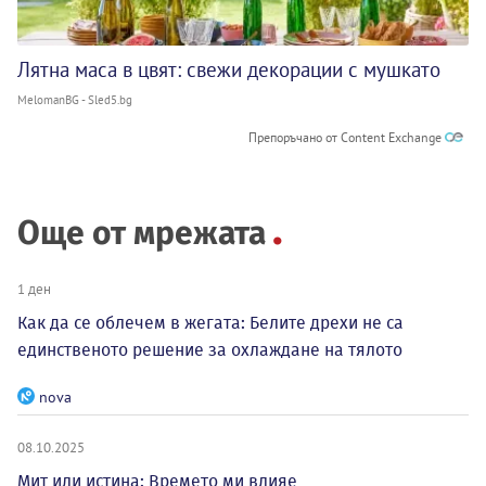
Лятна маса в цвят: свежи декорации с мушкато
MelomanBG - Sled5.bg
Препоръчано от Content Exchange
Още от мрежата
1 ден
Как да се облечем в жегата: Белите дрехи не са
единственото решение за охлаждане на тялото
nova
08.10.2025
Мит или истина: Времето ми влияе