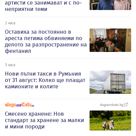
артисти се занимават и с по-
неприятни теми
2 часа
Оставиха за постоянно в
ареста петима обвиняеми по
делото за разпространение на
фентанил
3 часа
Нови пътни такси в Румъния
от 31 август: Колко ще плащат
камионите и колите
dogsandcats.bg
Смесено хранене: Нов
стандарт за хранене за малки
и мини породи