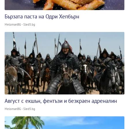
Бързата паста на Одри Хепбърн
MelomanBG - Sled5.bg
Август с екшън, фентъзи и безкраен адреналин
MelomanBG - Sled5.bg