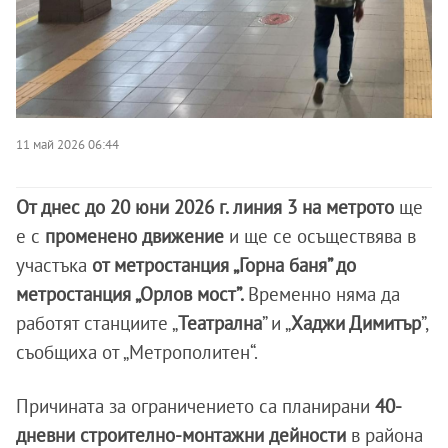
11 май 2026 06:44
От днес до 20 юни 2026 г. линия 3 на метрото
ще
е с
променено движение
и ще се осъществява в
участъка
от метростанция „Горна баня” до
метростанция „Орлов мост”.
Временно няма да
работят станциите „
Театрална
” и „
Хаджи Димитър
”,
съобщиха от „Метрополитен“.
Причината за ограничението са планирани
40-
дневни строително-монтажни дейности
в района