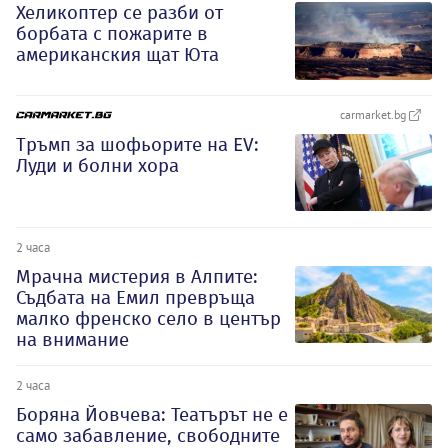
Хеликоптер се разби от
борбата с пожарите в
американския щат Юта
carmarket.bg
Тръмп за шофьорите на EV:
Луди и болни хора
2 часа
Мрачна мистерия в Алпите:
Съдбата на Емил превръща
малко френско село в център
на внимание
2 часа
Боряна Йовчева: Театърът не е
само забавление, свободните