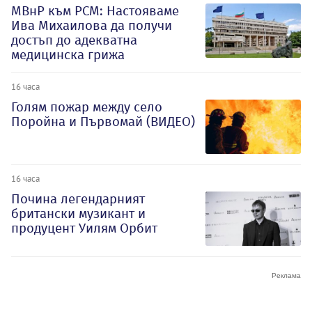
МВнР към РСМ: Настояваме
Ива Михаилова да получи
достъп до адекватна
медицинска грижа
16 часа
Голям пожар между село
Поройна и Първомай (ВИДЕО)
16 часа
Почина легендарният
британски музикант и
продуцент Уилям Орбит