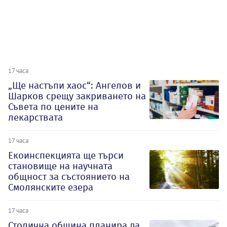
17 часа
„Ще настъпи хаос“: Ангелов и
Шарков срещу закриването на
Съвета по цените на
лекарствата
17 часа
Екоинспекцията ще търси
становище на научната
общност за състоянието на
Смолянските езера
17 часа
Столична община планира да