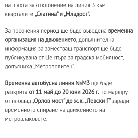
на шахта за отклонение на линия 3 към
кварталите
„Слатина” и „Младост”.
За посочения период ще бъде въведена
временна
организация на движението
, допълнителна
информация за заместващ транспорт ще бъде
публикувана от Центъра за градска мобилност,
допълниха „Метрополитен“.
Временна автобусна линия №М3
ще бъде
разкрита
от 11 май до 20 юни 2026 г.
по маршрут
от площад
„Орлов мост“ до ж.к. „Левски Г“
заради
временното спиране на движението на
метровлаковете.