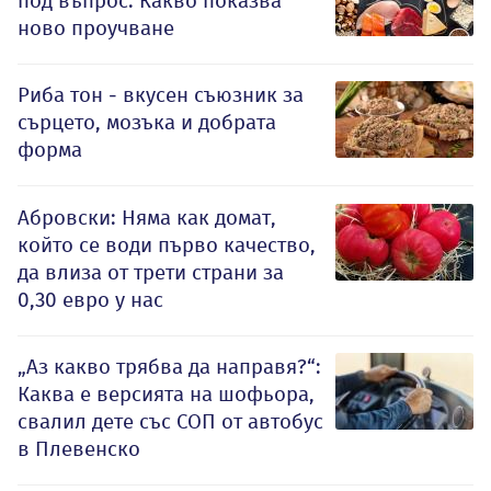
под въпрос: Какво показва
ново проучване
Риба тон - вкусен съюзник за
сърцето, мозъка и добрата
форма
Абровски: Няма как домат,
който се води първо качество,
да влиза от трети страни за
0,30 евро у нас
„Аз какво трябва да направя?“:
Каква е версията на шофьора,
свалил дете със СОП от автобус
в Плевенско