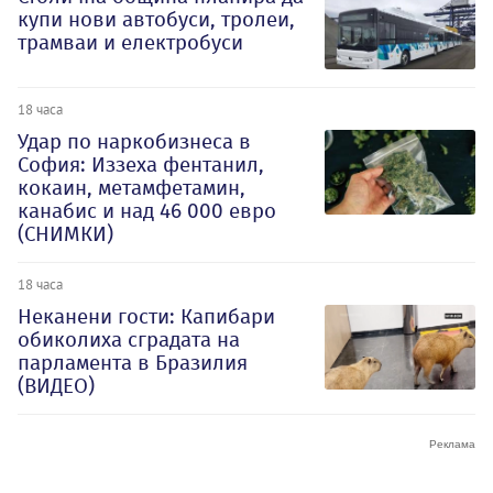
купи нови автобуси, тролеи,
трамваи и електробуси
18 часа
Удар по наркобизнеса в
София: Иззеха фентанил,
кокаин, метамфетамин,
канабис и над 46 000 евро
(СНИМКИ)
18 часа
Неканени гости: Капибари
обиколиха сградата на
парламента в Бразилия
(ВИДЕО)