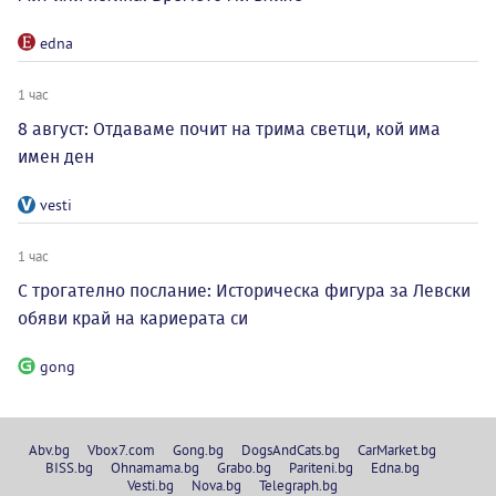
edna
1 час
8 август: Отдаваме почит на трима светци, кой има
имен ден
vesti
1 час
С трогателно послание: Историческа фигура за Левски
обяви край на кариерата си
gong
Abv.bg
Vbox7.com
Gong.bg
DogsAndCats.bg
CarMarket.bg
BISS.bg
Ohnamama.bg
Grabo.bg
Pariteni.bg
Edna.bg
Vesti.bg
Nova.bg
Telegraph.bg