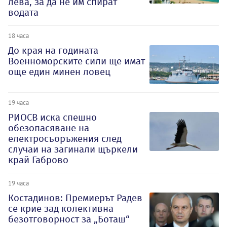
лева, за да не им спират
водата
18 часа
До края на годината
Военноморските сили ще имат
още един минен ловец
19 часа
РИОСВ иска спешно
обезопасяване на
електросъоръжения след
случаи на загинали щъркели
край Габрово
19 часа
Костадинов: Премиерът Радев
се крие зад колективна
безотговорност за „Боташ“