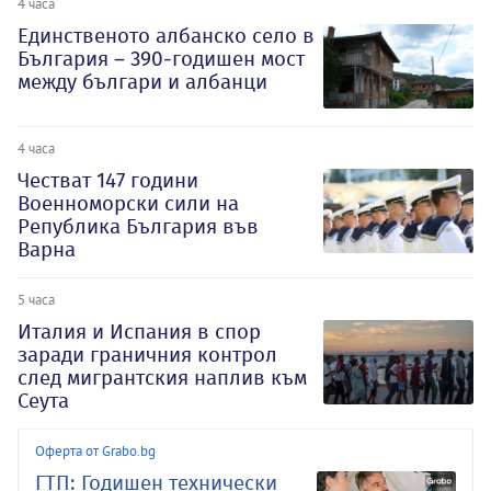
4 часа
Единственото албанско село в
България – 390-годишен мост
между българи и албанци
4 часа
Честват 147 години
Военноморски сили на
Република България във
Варна
5 часа
Италия и Испания в спор
заради граничния контрол
след мигрантския наплив към
Сеута
Оферта от Grabo.bg
ГТП: Годишен технически