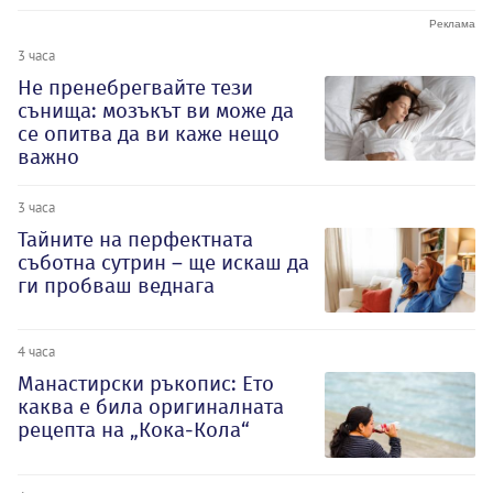
3 часа
Не пренебрегвайте тези
сънища: мозъкът ви може да
се опитва да ви каже нещо
важно
3 часа
Тайните на перфектната
съботна сутрин – ще искаш да
ги пробваш веднага
4 часа
Манастирски ръкопис: Ето
каква е била оригиналната
рецепта на „Кока-Кола“