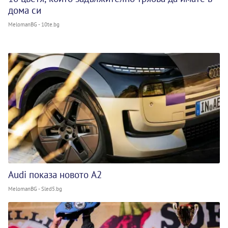
дома си
MelomanBG - 10te.bg
Audi показа новото A2
MelomanBG - Sled5.bg