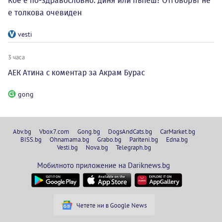
Кое е по-здравословно: диня или пъпеш? Отговорът не
е толкова очевиден
vesti
3 часа
АЕК Атина с коментар за Акрам Бурас
gong
Abv.bg
Vbox7.com
Gong.bg
DogsAndCats.bg
CarMarket.bg
BISS.bg
Ohnamama.bg
Grabo.bg
Pariteni.bg
Edna.bg
Vesti.bg
Nova.bg
Telegraph.bg
Мобилното приложение на Dariknews.bg
Четете ни в Google News