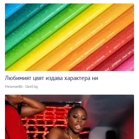
Любимият цвят издава характера ни
MelomanBG - Sled5.bg