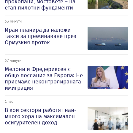
прокопани, мостовете – на
етап пилотни фундаменти
53 минути
Иран планира да наложи
такси за преминаване през
Ормузкия проток
57 минути
Мелони и Фредериксен с
общо послание за Европа: Не
приемаме неконтролираната
имиграция
1 час
В кои сектори работят най-
много хора на максимален
осигурителен доход