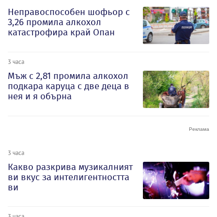
Неправоспособен шофьор с
3,26 промила алкохол
катастрофира край Опан
3 часа
Мъж с 2,81 промила алкохол
подкара каруца с две деца в
нея и я обърна
3 часа
Какво разкрива музикалният
ви вкус за интелигентността
ви
3 часа