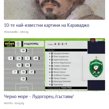
10-те най-известни картини на Караваджо
MelomanBG - 10te.bg
Черно море - Лудогорец /състави/
NetInfo - Gong.bg