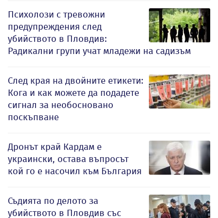
Психолози с тревожни
предупреждения след
убийството в Пловдив:
Радикални групи учат младежи на садизъм
След края на двойните етикети:
Кога и как можете да подадете
сигнал за необосновано
поскъпване
Дронът край Кардам е
украински, остава въпросът
кой го е насочил към България
Съдията по делото за
убийството в Пловдив със