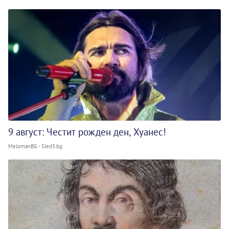
9 август: Честит рожден ден, Хуанес!
MelomanBG - Sled5.bg