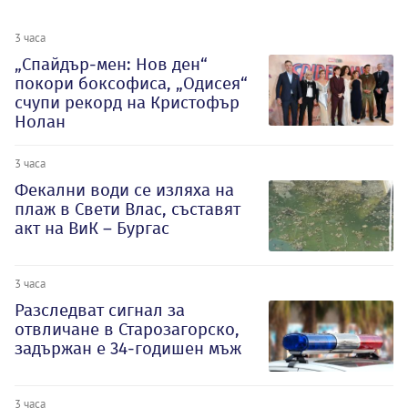
3 часа
„Спайдър-мен: Нов ден“
покори боксофиса, „Одисея“
счупи рекорд на Кристофър
Нолан
3 часа
Фекални води се изляха на
плаж в Свети Влас, съставят
акт на ВиК – Бургас
3 часа
Разследват сигнал за
отвличане в Старозагорско,
задържан е 34-годишен мъж
3 часа