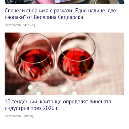
Спечели сборника с разкази „Едно налице, две
наопаки“ от Веселина Седларска
MelomanBG - Sled5.bg
10 тенденции, които ще определят винената
индустрия през 2026 г.
MelomanBG - 10te.bg