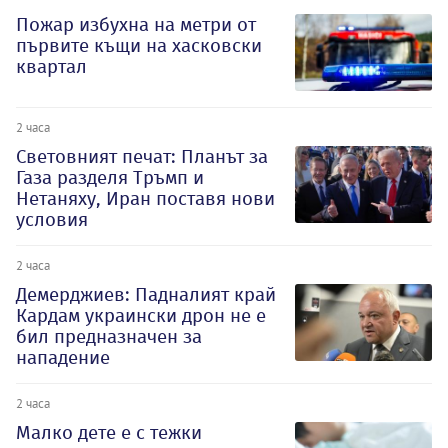
Пожар избухна на метри от
първите къщи на хасковски
квартал
2 часа
Световният печат: Планът за
Газа разделя Тръмп и
Нетаняху, Иран поставя нови
условия
2 часа
Демерджиев: Падналият край
Кардам украински дрон не е
бил предназначен за
нападение
2 часа
Малко дете е с тежки