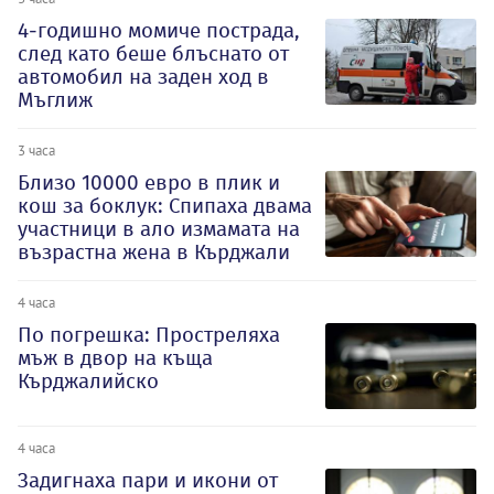
4-годишно момиче пострада,
след като беше блъснато от
автомобил на заден ход в
Мъглиж
3 часа
Близо 10000 евро в плик и
кош за боклук: Спипаха двама
участници в ало измамата на
възрастна жена в Кърджали
4 часа
По погрешка: Простреляха
мъж в двор на къща
Кърджалийско
4 часа
Задигнаха пари и икони от