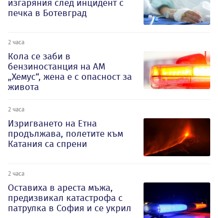
изгаряния след инцидент с
печка в Ботевград
2 часа
Кола се заби в
бензиностанция на АМ
„Хемус“, жена е с опасност за
живота
2 часа
Изригването на Етна
продължава, полетите към
Катания са спрени
2 часа
Оставиха в ареста мъжа,
предизвикал катастрофа с
патрулка в София и се укрил