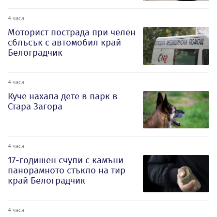
4 часа
Моторист пострада при челен
сблъсък с автомобил край
Белоградчик
4 часа
Куче нахапа дете в парк в
Стара Загора
4 часа
17-годишен счупи с камъни
панорамното стъкло на тир
край Белоградчик
4 часа