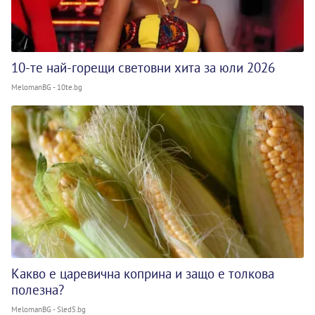
10-те най-горещи световни хита за юли 2026
MelomanBG - 10te.bg
Какво е царевична коприна и защо е толкова
полезна?
MelomanBG - Sled5.bg