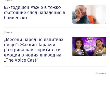
83-годишен мъж е в тежко
състояние след нападение в
Сливенско
3 часа
„Месеци наред не изпитвах
нищо“: Жаклин Таракчи
разкрива най-скритите си
емоции в новия епизод на
„The Voice Cast“