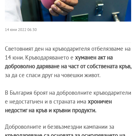
14 юни 2022 06:30
Световният ден на кръводарителя отбелязваме на
14 юни. Кръводаряването е
хуманен акт на
доброволно даряване на част от собствената кръв,
за да се спаси друг на човешки живот.
В България броят на доброволните кръводарители
е недостатъчен и в страната има
хроничен
недостиг на кръв и кръвни продукти.
Доброволните и безвъзмездни кампании за
кръводаряване са основата за осигуряването на