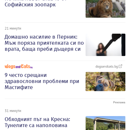
Софийския зоопарк
21 минути
Домашно насилие в Перник:
Мъж поряза приятелката си по
врата, баща преби дъщеря си
dogsandcats.bg
9 често срещани
здравословни проблеми при
Мастифите
31 минути
Обходният път на Кресна:
Тунелите са наполовина