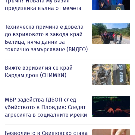
Тръмп? Новата му визия
предизвика вълна от мемета
Техническа причина е довела
до взривовете в завода край
Белица, няма данни за
токсично замърсяване (ВИДЕО)
Вижте взривилия се край
Кардам дрон (СНИМКИ)
МВР задейства ГДБОП след
убийството в Пловдив: Следят
агресията в социалните мрежи
Безводието в Свищовско става