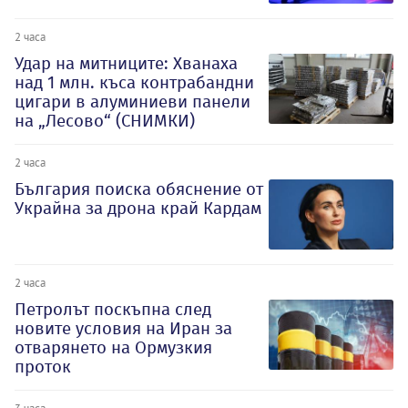
2 часа
Удар на митниците: Хванаха
над 1 млн. къса контрабандни
цигари в алуминиеви панели
на „Лесово“ (СНИМКИ)
2 часа
България поиска обяснение от
Украйна за дрона край Кардам
2 часа
Петролът поскъпна след
новите условия на Иран за
отварянето на Ормузкия
проток
3 часа