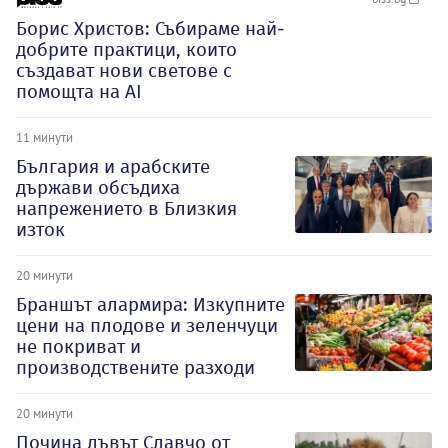
Борис Христов: Събираме най-
добрите практици, които
създават нови светове с
помощта на AI
11 минути
България и арабските
държави обсъдиха
напрежението в Близкия
изток
20 минути
Браншът алармира: Изкупните
цени на плодове и зеленчуци
не покриват и
производствените разходи
20 минути
Почина лъвът Славчо от