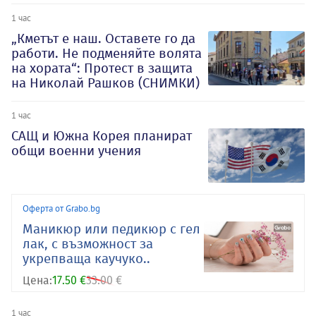
1 час
„Кметът е наш. Оставете го да
работи. Не подменяйте волята
на хората“: Протест в защита
на Николай Рашков (СНИМКИ)
1 час
САЩ и Южна Корея планират
общи военни учения
Оферта от Grabo.bg
Маникюр или педикюр с гел
лак, с възможност за
укрепваща каучуко..
Цена:
17.50 €
33.00 €
1 час