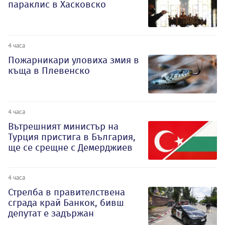
параклис в Хасковско
4 часа
Пожарникари уловиха змия в
къща в Плевенско
4 часа
Вътрешният министър на
Турция пристига в България,
ще се срещне с Демерджиев
4 часа
Стрелба в правителствена
сграда край Банкок, бивш
депутат е задържан