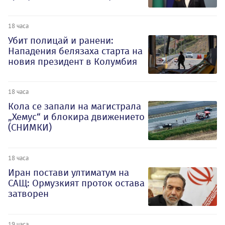
18 часа
Убит полицай и ранени:
Нападения белязаха старта на
новия президент в Колумбия
18 часа
Кола се запали на магистрала
„Хемус“ и блокира движението
(СНИМКИ)
18 часа
Иран постави ултиматум на
САЩ: Ормузкият проток остава
затворен
19 часа