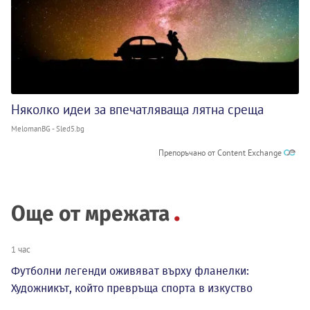
Няколко идеи за впечатляваща лятна среща
MelomanBG - Sled5.bg
Препоръчано от Content Exchange
Още от мрежата
1 час
Футболни легенди оживяват върху фланелки:
Художникът, който превръща спорта в изкуство