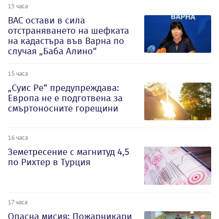
15 часа
ВАС остави в сила
отстраняването на шефката
на кадастъра във Варна по
случая „Баба Алино“
15 часа
„Суис Ре“ предупреждава:
Европа не е подготвена за
смъртоносните горещини
16 часа
Земетресение с магнитуд 4,5
по Рихтер в Турция
17 часа
Опасна мисия: Пожарникари