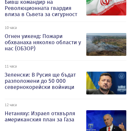
Бивш командир на
Революционната гвардия
влиза в Съвета за сигурност
10 часа
Огнен уикенд: Пожари
обхванаха няколко области у
нас (ОБЗОР)
11 часа
Зеленски: В Русия ще бъдат
разположени до 50 000
севернокорейски войници
12 часа
Нетаняху: Израел отхвърля
американския план за Газа