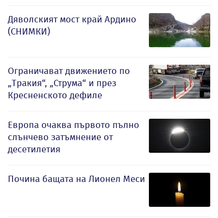
Дяволският мост край Ардино
(СНИМКИ)
Ограничават движението по
„Тракия“, „Струма“ и през
Кресненското дефиле
Европа очаква първото пълно
слънчево затъмнение от
десетилетия
Почина бащата на Лионел Меси