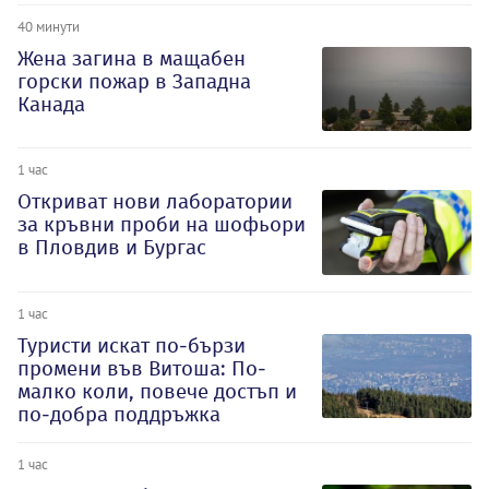
40 минути
Жена загина в мащабен
горски пожар в Западна
Канада
1 час
Откриват нови лаборатории
за кръвни проби на шофьори
в Пловдив и Бургас
1 час
Туристи искат по-бързи
промени във Витоша: По-
малко коли, повече достъп и
по-добра поддръжка
1 час