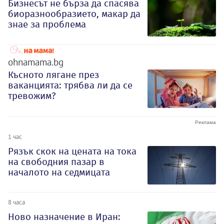
Бизнесът не бърза да спасява
биоразнообразието, макар да
знае за проблема
ohnamama.bg
Късното лягане през
ваканцията: трябва ли да се
тревожим?
1 час
Рязък скок на цената на тока
на свободния пазар в
началото на седмицата
8 часа
Ново назначение в Иран: