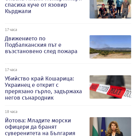
спасиха куче от язовир
Кърджали
17 часа
Движението по
Подбалканския път е
възстановено след пожара
17 часа
Убийство край Кошарица:
Украинец е открит с
прерязано гърло, задържаха
негов сънародник
18 часа
Йотова: Младите морски
офицери да бранят
суверенитета на България