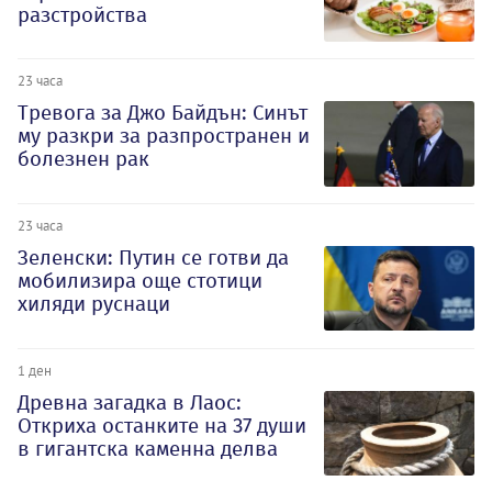
разстройства
23 часа
Тревога за Джо Байдън: Синът
му разкри за разпространен и
болезнен рак
23 часа
Зеленски: Путин се готви да
мобилизира още стотици
хиляди руснаци
1 ден
Древна загадка в Лаос:
Откриха останките на 37 души
в гигантска каменна делва