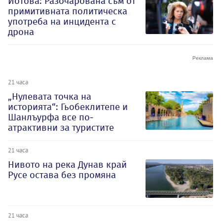
Йотова: Разочарована съм от
примитивната политическа
употреба на инцидента с
дрона
21 часа
„Нулевата точка на
историята“: Гьобеклитепе и
Шанлъурфа все по-
атрактивни за туристите
21 часа
Нивото на река Дунав край
Русе остава без промяна
21 часа