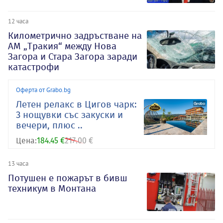
12 часа
Километрично задръстване на
АМ „Тракия“ между Нова
Загора и Стара Загора заради
катастрофи
Оферта от Grabo.bg
Летен релакс в Цигов чарк:
3 нощувки със закуски и
вечери, плюс ..
Цена:
184.45 €
217.00 €
13 часа
Потушен е пожарът в бивш
техникум в Монтана