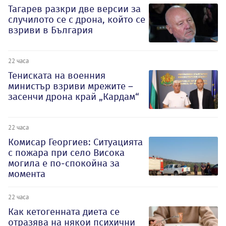
Тагарев разкри две версии за
случилото се с дрона, който се
взриви в България
22 часа
Тениската на военния
министър взриви мрежите –
засенчи дрона край „Кардам“
22 часа
Комисар Георгиев: Ситуацията
с пожара при село Висока
могила е по-спокойна за
момента
22 часа
Как кетогенната диета се
отразява на някои психични