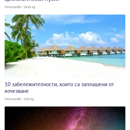
MelomanBG - Sled5.bg
10 забележителности, които са заплашени от
изчезване
MelomanBG - 10te.bg