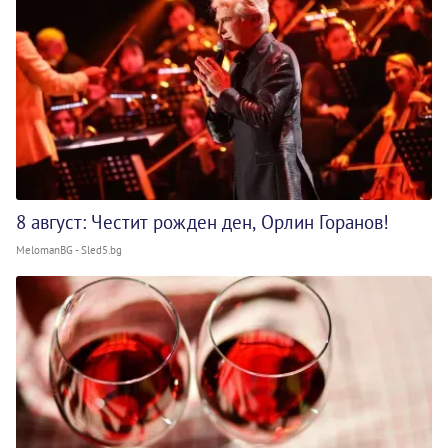
8 август: Честит рожден ден, Орлин Горанов!
MelomanBG - Sled5.bg