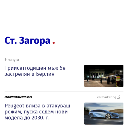
Ст. Загора
9 минути
Трийсетгодишен мъж бе
застрелян в Берлин
carmarket.bg
Peugeot влиза в атакуващ
режим, пуска седем нови
модела до 2030. г.