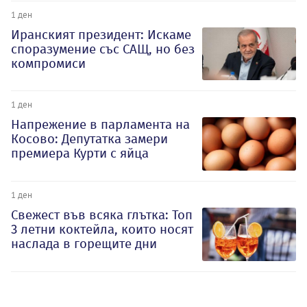
1 ден
Иранският президент: Искаме
споразумение със САЩ, но без
компромиси
1 ден
Напрежение в парламента на
Косово: Депутатка замери
премиера Курти с яйца
1 ден
Свежест във всяка глътка: Топ
3 летни коктейла, които носят
наслада в горещите дни