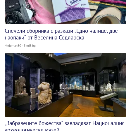
Спечели сборника с разкази „Едно налице, две
наопаки“ от Веселина Седларска
MelomanBG - Sled5.bg
„Забравените божества“ завладяват Националния
археологически музей