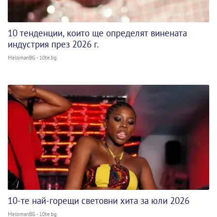
10 тенденции, които ще определят винената
индустрия през 2026 г.
MelomanBG - 10te.bg
10-те най-горещи световни хита за юли 2026
MelomanBG - 10te.bg