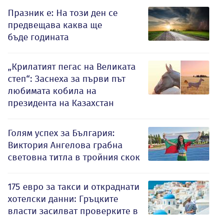
Празник е: На този ден се
предвещава каква ще
бъде годината
„Крилатият пегас на Великата
степ“: Заснеха за първи път
любимата кобила на
президента на Казахстан
Голям успех за България:
Виктория Ангелова грабна
световна титла в тройния скок
175 евро за такси и откраднати
хотелски данни: Гръцките
власти засилват проверките в