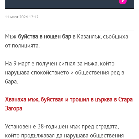
11 март 2024 12:12
Мъж
буйства в нощен бар
в Казанлък, съобщиха
от полицията.
На 9 март е получен сигнал за мъжа, който
нарушава спокойствието и обществения ред в
бара.
Хванаха мъж, буйствал и трошил в църква в Стара
Загора
Установен е 38-годишен мъж пред сградата,
който продължавал да нарушава обществения