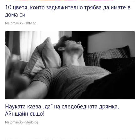
10 цветя, които задължително трябва да имате в
дома си
MelomanBG - 10te.bg
Науката казва „да“ на следобедната дрямка,
Айнщайн също!
MelomanBG - Sled5.bg