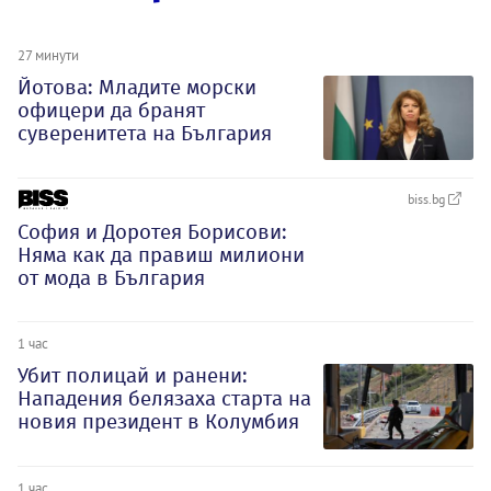
27 минути
Йотова: Младите морски
офицери да бранят
суверенитета на България
biss.bg
София и Доротея Борисови:
Няма как да правиш милиони
от мода в България
1 час
Убит полицай и ранени:
Нападения белязаха старта на
новия президент в Колумбия
1 час