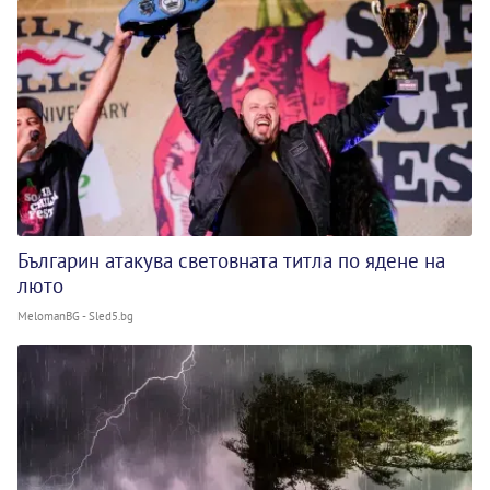
Българин атакува световната титла по ядене на
люто
MelomanBG - Sled5.bg