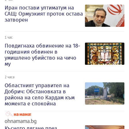
Иран постави ултиматум на
САЩ: Ормузкият проток остава
затворен
1 час
Повдигнаха обвинение на 18-
годишния обвинен в
умишлено убийство на чичо
му
2 часа
Oбластният управител на
Добрич: Обстановката в
района на село Кардам към
момента е спокойна
ohnamama.bg
Късното лягане през