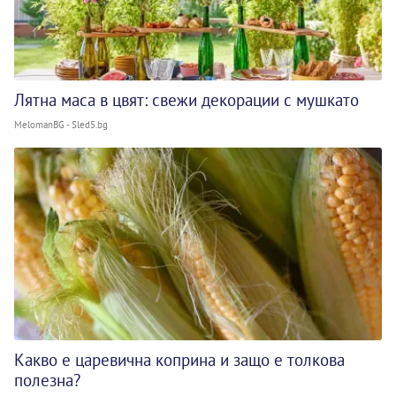
Лятна маса в цвят: свежи декорации с мушкато
MelomanBG - Sled5.bg
Какво е царевична коприна и защо е толкова
полезна?