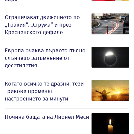
Ограничават движението по
„Тракия“, „Струма“ и през
Кресненското дефиле
Европа очаква първото пълно
слънчево затъмнение от
десетилетия
Когато всичко те дразни: тези
трикове променят
настроението за минути
Почина бащата на Лионел Меси