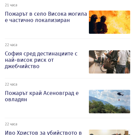
21 часа
Пожарът в село Висока могила
е частично локализиран
22 часа
София сред дестинациите с
най-висок риск от
джебчийство
22 часа
Пожарът край Асеновград е
овладян
22 часа
Иво Христов за убийството в