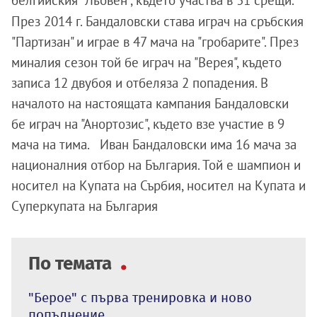
През 2014 г. Бандаловски става играч на сръбския
"Партизан" и играе в 47 мача на "гробарите". През
миналия сезон той бе играч на "Верея", където
записа 12 двубоя и отбеляза 2 попадения. В
началото на настоящата кампания Бандаловски
бе играч на "Анортозис", където взе участие в 9
мача на тима.
Иван Бандаловски има 16 мача за
националния отбор на България. Той е шампион и
носител на Купата на Сърбия, носител на Купата и
Суперкупата на България
По темата
"Берое" с първа тренировка и ново
попълнение