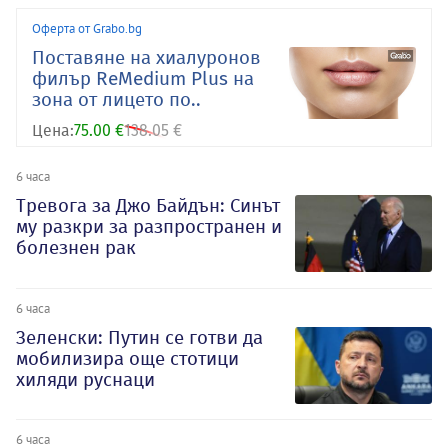
Оферта от Grabo.bg
Поставяне на хиалуронов
филър ReMedium Plus на
зона от лицето по..
Цена:
75.00 €
138.05 €
6 часа
Тревога за Джо Байдън: Синът
му разкри за разпространен и
болезнен рак
6 часа
Зеленски: Путин се готви да
мобилизира още стотици
хиляди руснаци
6 часа