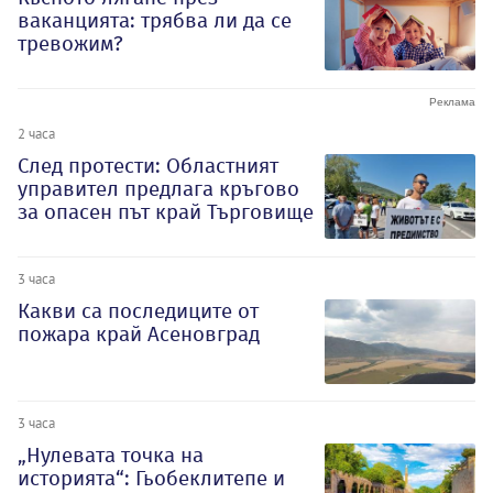
ваканцията: трябва ли да се
тревожим?
2 часа
След протести: Областният
управител предлага кръгово
за опасен път край Търговище
3 часа
Какви са последиците от
пожара край Асеновград
3 часа
„Нулевата точка на
историята“: Гьобеклитепе и