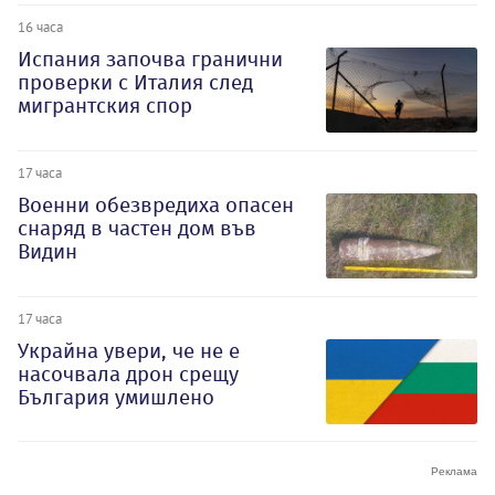
16 часа
Испания започва гранични
проверки с Италия след
мигрантския спор
17 часа
Военни обезвредиха опасен
снаряд в частен дом във
Видин
17 часа
Украйна увери, че не е
насочвала дрон срещу
България умишлено