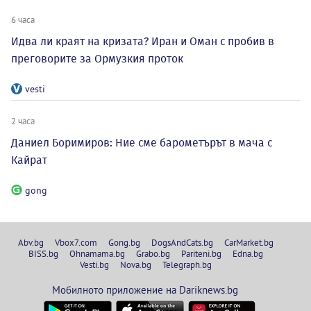
6 часа
Идва ли краят на кризата? Иран и Оман с пробив в
преговорите за Ормузкия проток
vesti
2 часа
Даниел Боримиров: Ние сме барометърът в мача с
Кайрат
gong
Abv.bg
Vbox7.com
Gong.bg
DogsAndCats.bg
CarMarket.bg
BISS.bg
Ohnamama.bg
Grabo.bg
Pariteni.bg
Edna.bg
Vesti.bg
Nova.bg
Telegraph.bg
Мобилното приложение на Dariknews.bg