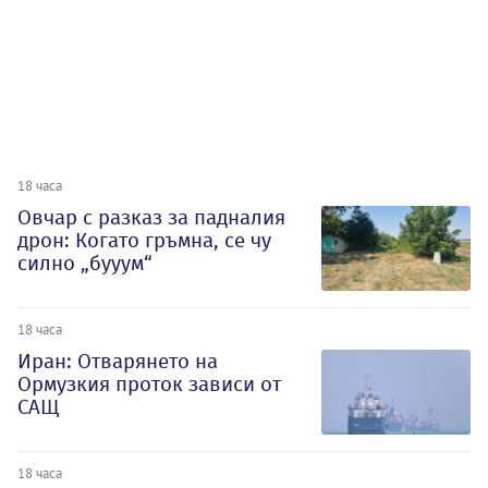
18 часа
Овчар с разказ за падналия
дрон: Когато гръмна, се чу
силно „бууум“
18 часа
Иран: Отварянето на
Ормузкия проток зависи от
САЩ
18 часа