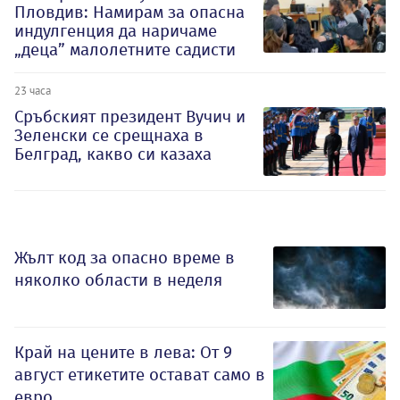
Пловдив: Намирам за опасна
индулгенция да наричаме
„деца” малолетните садисти
23 часа
Сръбският президент Вучич и
Зеленски се срещнаха в
Белград, какво си казаха
Жълт код за опасно време в
няколко области в неделя
Край на цените в лева: От 9
август етикетите остават само в
евро