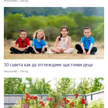
MelomanBG - 10te.bg
10 съвета как да отглеждаме щастливи деца
MelomanBG - 10te.bg