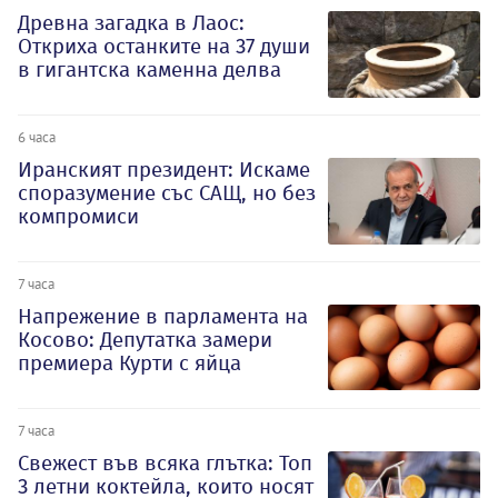
Древна загадка в Лаос:
Откриха останките на 37 души
в гигантска каменна делва
6 часа
Иранският президент: Искаме
споразумение със САЩ, но без
компромиси
7 часа
Напрежение в парламента на
Косово: Депутатка замери
премиера Курти с яйца
7 часа
Свежест във всяка глътка: Топ
3 летни коктейла, които носят