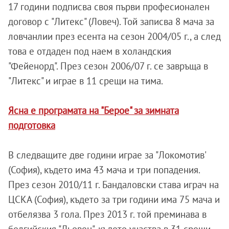
17 години подписва своя първи професионален
договор с "Литекс" (Ловеч). Той записва 8 мача за
ловчанлии през есента на сезон 2004/05 г., а след
това е отдаден под наем в холандския
"Фейенорд". През сезон 2006/07 г. се завръща в
"Литекс" и играе в 11 срещи на тима.
Ясна е програмата на "Берое" за зимната
подготовка
В следващите две години играе за "Локомотив'
(София), където има 43 мача и три попадения.
През сезон 2010/11 г. Бандаловски става играч на
ЦСКА (София), където за три години има 75 мача и
отбелязва 3 гола. През 2013 г. той преминава в
белгийския "Льовен", където участва в 31 срещи.