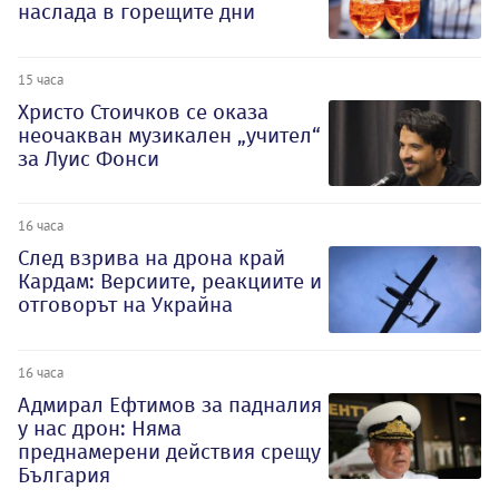
наслада в горещите дни
15 часа
Христо Стоичков се оказа
неочакван музикален „учител“
за Луис Фонси
16 часа
След взрива на дрона край
Кардам: Версиите, реакциите и
отговорът на Украйна
16 часа
Адмирал Ефтимов за падналия
у нас дрон: Няма
преднамерени действия срещу
България