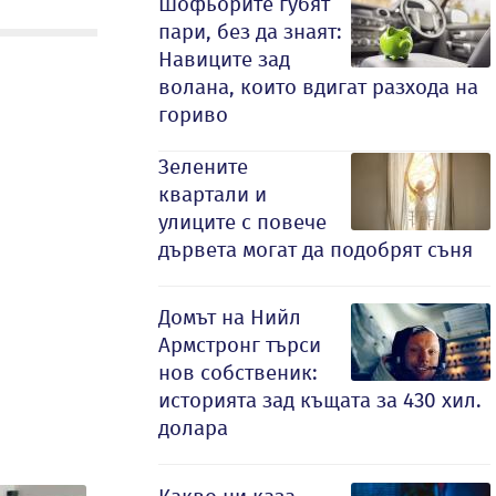
Шофьорите губят
пари, без да знаят:
Навиците зад
волана, които вдигат разхода на
гориво
Зелените
квартали и
улиците с повече
дървета могат да подобрят съня
Домът на Нийл
Армстронг търси
нов собственик:
историята зад къщата за 430 хил.
долара