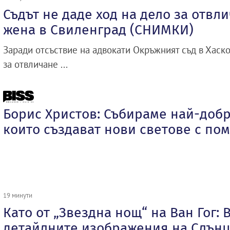
Съдът не даде ход на дело за отвл
жена в Свиленград (СНИМКИ)
Заради отсъствие на адвокати Окръжният съд в Хаско
за отвличане ...
Борис Христов: Събираме най-добр
които създават нови светове с пом
19 минути
Като от „Звездна нощ“ на Ван Гог: 
детайлните изображения на Слън