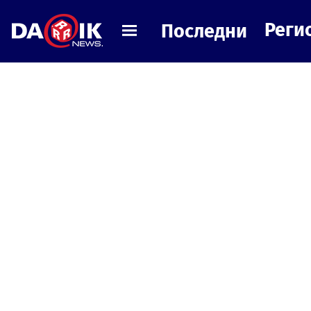
Реги
Последни