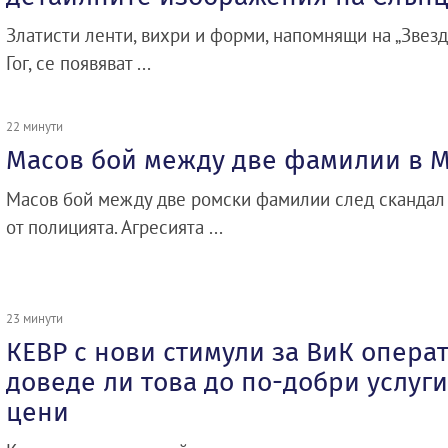
Златисти ленти, вихри и форми, напомнящи на „Звезд
Гог, се появяват ...
22 минути
Масов бой между две фамилии в 
Масов бой между две ромски фамилии след скандал
от полицията. Агресията ...
23 минути
КЕВР с нови стимули за ВиК опера
доведе ли това до по-добри услуг
цени