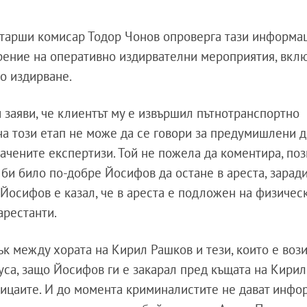
старши комисар Тодор Чонов опроверга тази информа
арение на оперативно издирвателни мероприятия, вкл
о издирване.
заяви, че клиентът му е извършил пътнотранспортно
на този етап не може да се говори за предумишлени 
начените експертизи. Той не пожела да коментира, поз
би било по-добре Йосифов да остане в ареста, зарад
 Йосифов е казал, че в ареста е подложен на физичес
арестанти.
ък между хората на Кирил Рашков и тези, които е воз
уса, защо Йосифов ги е закарал пред къщата на Кири
лицаите. И до момента криминалистите не дават инфо