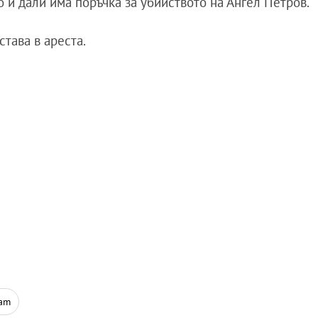
о и дали има поръчка за убийството на Ангел Петров.
тава в ареста.
ram