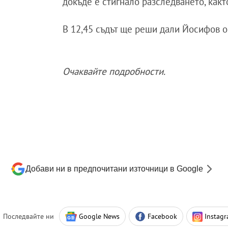
докъде е стигнало разследването, какт
В 12,45 съдът ще реши дали Йосифов ос
Очаквайте подробности.
Добави ни в предпочитани източници в Google
Последвайте ни
Google News
Facebook
Instag