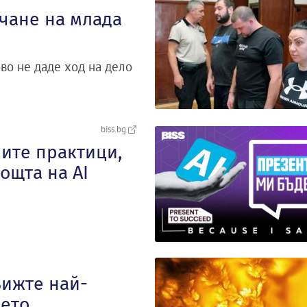
ичане на млада
во не даде ход на дело
biss.bg
ите практици,
ощта на AI
Вижте най-
цето