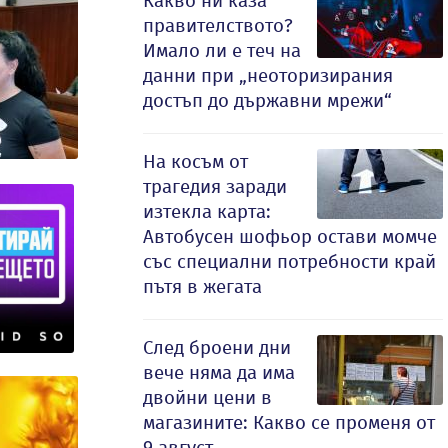
Какво ни каза
правителството?
Имало ли е теч на
данни при „неоторизирания
достъп до държавни мрежи“
На косъм от
трагедия заради
изтекла карта:
Автобусен шофьор остави момче
със специални потребности край
пътя в жегата
След броени дни
вече няма да има
двойни цени в
магазините: Какво се променя от
9 август