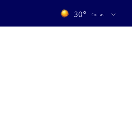
30°
София