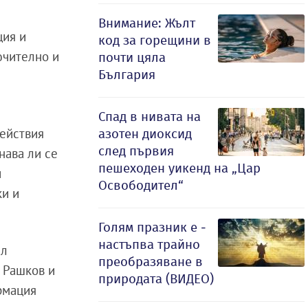
Внимание: Жълт
ция и
код за горещини в
ючително и
почти цяла
България
Спад в нивата на
действия
азотен диоксид
след първия
нава ли се
пешеходен уикенд на „Цар
и
Освободител“
ки и
Голям празник е -
настъпва трайно
ил
преобразяване в
л Рашков и
природата (ВИДЕО)
рмация