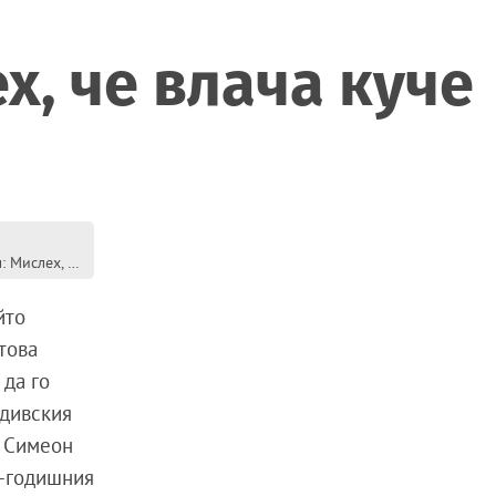
, че влача куче
Шофьорът-убиец на Ангел: Мислех, че влача куче
йто
това
 да го
вдивския
т Симеон
9-годишния