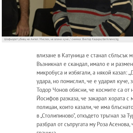
Шофьорът-убиец на Ангел: Мислех, че влача куче / снимка: Виктор Кадири/dariknews.bg
влизане в Катуница е станал сблъсък 
Възникнал е скандал, имало е и размен
микробуса и избягали, а някой казал: „
удара, но помислил, че е ударил куче,
Тодор Чонов обясни, че космите са от 
Йосифов разказа, че закарал хората с
полицаи, които казали, че има блъснат
в „Столипиново", откъдето тръгнал за Т
разбрал от съпругата му Роза Асенова, 
граница.