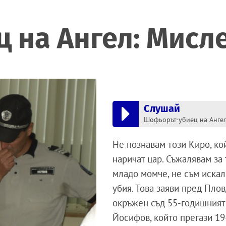
на Ангел: Мислех
Слушай
Не познавам този Киро, ко
наричат цар. Съжалявам за 
младо момче, не съм искал
убия. Това заяви пред Пло
окръжен съд 55-годишния
Йосифов, който прегази 1