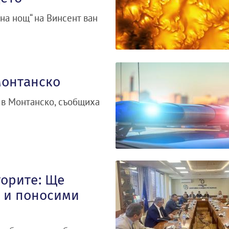
на нощ“ на Винсент ван
Монтанско
 в Монтанско, съобщиха
торите: Ще
и и поносими