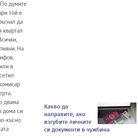
 По думите
ври той е
ръгнал да
я квартал
Всички,
 пияни. На
сифов.
или в
усетил
 комисар
ерта.
о двама
Какво да
в дома си
направите, ако
 по-късно
изгубите личните
ката
си документи в чужбина