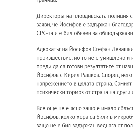
Директорът на пловдивската полиция 
заяви, че Йосифов е задържан благод
СРС-та и е бил обявен за общодържавн
Адвокатът на Йосифов Стефан Левашки 
произшествие, но то не е умишлено и 
преди да са готови резултатите от наз
Йосифов с Кирил Рашков. Според него 
напрежението в цялата страна. Самият
психически тормоз от страна на други 
Все още не е ясно защо е имало сблъс
Йосифов, колко хора са били в микроб
защо не е бил задържан веднага от по