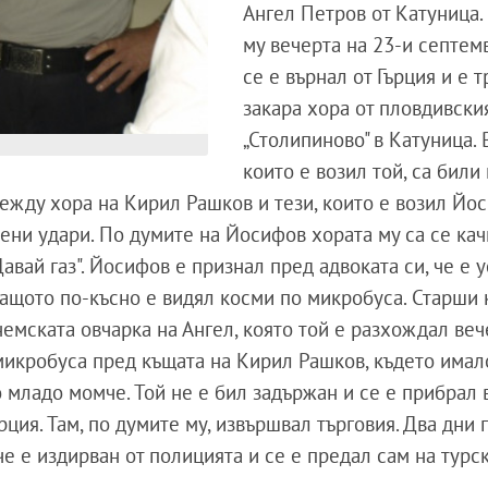
Ангел Петров от Катуница.
му вечерта на 23-и септем
се е върнал от Гърция и е т
закара хора от пловдивски
„Столипиново" в Катуница. 
които е возил той, са били
между хора на Кирил Рашков и тези, които е возил Йо
ени удари. По думите на Йосифов хората му са се кач
Давай газ". Йосифов е признал пред адвоката си, че е 
 защото по-късно е видял косми по микробуса. Старши
немската овчарка на Ангел, която той е разхождал веч
 микробуса пред къщата на Кирил Рашков, където имал
о младо момче. Той не е бил задържан и се е прибрал 
урция. Там, по думите му, извършвал търговия. Два дни
че е издирван от полицията и се е предал сам на турс