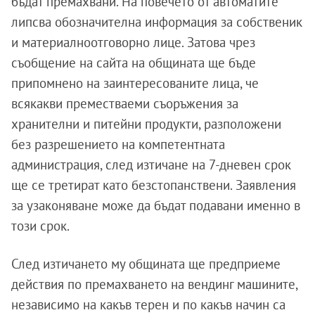
бъдат премахвани. На повечето от автоматите
липсва обозначителна информация за собственик
и материалноотговорно лице. Затова чрез
съобщение на сайта на общината ще бъде
припомнено на заинтересованите лица, че
всякакви преместваеми съоръжения за
хранителни и питейни продукти, разположени
без разрешението на компетентната
администрация, след изтичане на 7-дневен срок
ще се третират като безстопанствени. Заявления
за узаконяване може да бъдат подавани именно в
този срок.
След изтичането му общината ще предприеме
действия по премахването на вендинг машините,
независимо на какъв терен и по какъв начин са