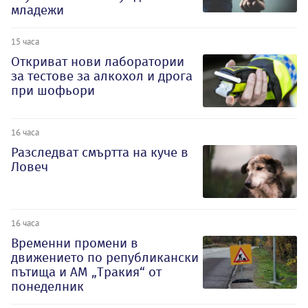
младежи
15 часа
Откриват нови лаборатории
за тестове за алкохол и дрога
при шофьори
16 часа
Разследват смъртта на куче в
Ловеч
16 часа
Временни промени в
движението по републикански
пътища и АМ „Тракия“ от
понеделник