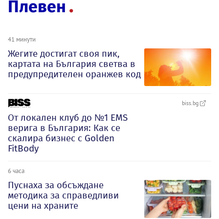
Плевен
41 минути
Жегите достигат своя пик,
картата на България светва в
предупредителен оранжев код
biss.bg
От локален клуб до №1 EMS
верига в България: Как се
скалира бизнес с Golden
FitBody
6 часа
Пуснаха за обсъждане
методика за справедливи
цени на храните