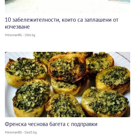
10 забележителности, които са заплашени от
изчезване
MelomanBG - 10te.bg
Френска чеснова багета с подправки
MelomanBG - Sled5.bg