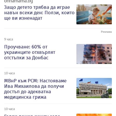
ohnamama.bg
Защо детето трябва да играе
навън всеки ден: Ползи, които
ще ви изненадат
9 часа
Проучване: 60% от
украинците отхвърлят
отстъпки за Донбас
10 часа
МВнР към РСМ: Настояваме
Ива Михаилова да получи
достъп до адекватна
медицинска грижа
10 часа