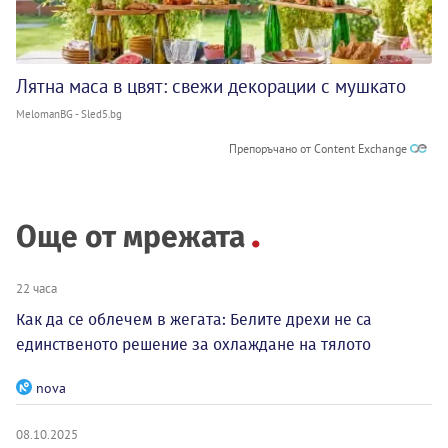
Лятна маса в цвят: свежи декорации с мушкато
MelomanBG - Sled5.bg
Препоръчано от Content Exchange
Още от мрежата
22 часа
Как да се облечем в жегата: Белите дрехи не са
единственото решение за охлаждане на тялото
nova
08.10.2025