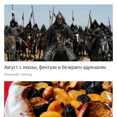
Август с екшън, фентъзи и безкраен адреналин
MelomanBG - Sled5.bg