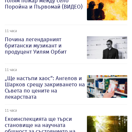
Голям пожар между село
Поройна и Първомай (ВИДЕО)
11 часа
Почина легендарният
британски музикант и
продуцент Уилям Орбит
11 часа
„Ще настъпи хаос“: Ангелов и
Шарков срещу закриването на
Съвета по цените на
лекарствата
11 часа
Екоинспекцията ще търси
становище на научната
общност за състоянието на