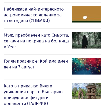
Наближава най-интересното
астрономическо явление за
тази година (СНИМКИ)
Мъж, преоблечен като Смъртта,
се качи на покрива на болница
в Уелс
Голям празник е: Кой има имен
ден на 7 август
Като в приказка: Вижте
уникалния парк в България с
причудливи фигури и
орнаменти (ГАЛЕРИЯ)