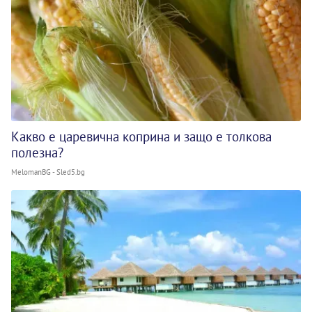
Какво е царевична коприна и защо е толкова
полезна?
MelomanBG - Sled5.bg