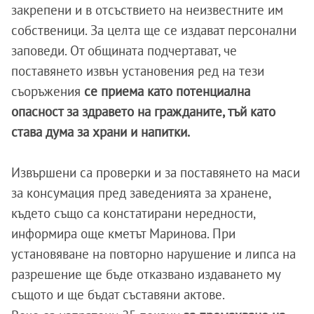
закрепени и в отсъствието на неизвестните им
собственици. За целта ще се издават персонални
заповеди. От общината подчертават, че
поставянето извън установения ред на тези
съоръжения
се приема като потенциална
опасност за здравето на гражданите, тъй като
става дума за храни и напитки.
Извършени са проверки и за поставянето на маси
за консумация пред заведенията за хранене,
където също са констатирани нередности,
информира още кметът Маринова. При
установяване на повторно нарушение и липса на
разрешение ще бъде отказвано издаването му
същото и ще бъдат съставяни актове.