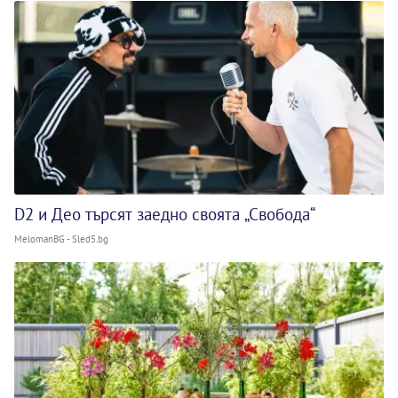
D2 и Део търсят заедно своята „Свобода“
MelomanBG - Sled5.bg