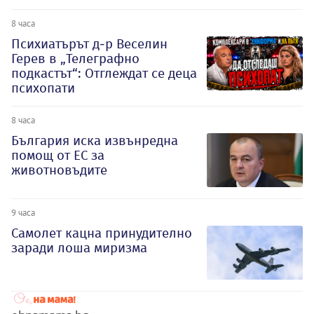
8 часа
Психиатърът д-р Веселин
Герев в „Телеграфно
подкастът“: Отглеждат се деца
психопати
8 часа
България иска извънредна
помощ от ЕС за
животновъдите
9 часа
Самолет кацна принудително
заради лоша миризма