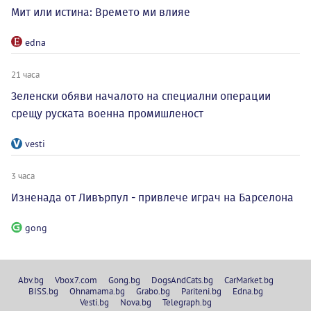
Мит или истина: Времето ми влияе
edna
21 часа
Зеленски обяви началото на специални операции
срещу руската военна промишленост
vesti
3 часа
Изненада от Ливърпул - привлече играч на Барселона
gong
Abv.bg
Vbox7.com
Gong.bg
DogsAndCats.bg
CarMarket.bg
BISS.bg
Ohnamama.bg
Grabo.bg
Pariteni.bg
Edna.bg
Vesti.bg
Nova.bg
Telegraph.bg