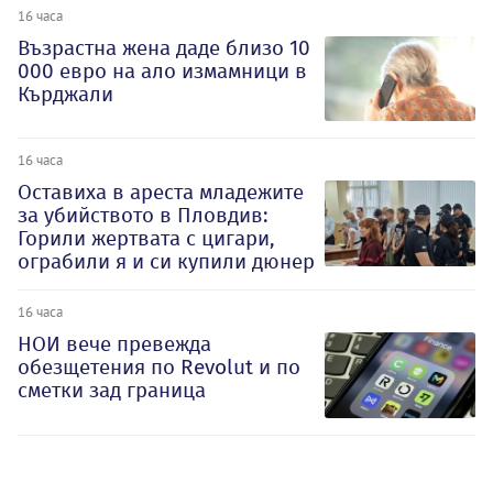
16 часа
Възрастна жена даде близо 10
000 евро на ало измамници в
Кърджали
16 часа
Оставиха в ареста младежите
за убийството в Пловдив:
Горили жертвата с цигари,
ограбили я и си купили дюнер
16 часа
НОИ вече превежда
обезщетения по Revolut и по
сметки зад граница