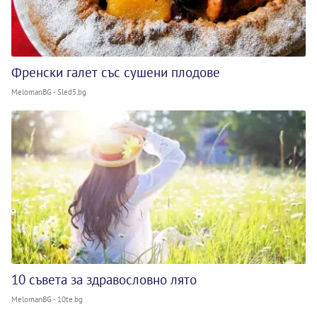
Френски галет със сушени плодове
MelomanBG - Sled5.bg
10 съвета за здравословно лято
MelomanBG - 10te.bg