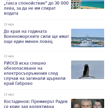
„такса спокойствие“ до 30 000
лева, за да не им спират
водата
13 часа
До края на годината
Военноморските сили ще имат
още един минен ловец
13 часа
РИОСВ иска спешно
обезопасяване на
електросъоръжения след
случаи на загинали щъркели
край Габрово
13 часа
Костадинов: Премиерът Радев
се крие зад колективна