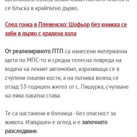
се блъска в крайпътно дърво.
След гонка в Плевенско: Шофьор без книжка се
заби в дърво с крадена кола
От реализираното ПТП
са нанесени материални
щети по МПС-то и средна телесна повреда на
водача на лекият автомобил, изразяваща се в
счупени лицеви кости, а на пътника возещ се
отзад 53-годишен жител от с. Пишурка, счупване
на лява лакатна става.
Те са настанени в болница - без опасност за
живота. Извършен е оглед и е
започнато
разследване
.