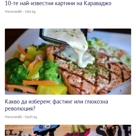
10-те най-известни картини на Караваджо
MelomanBG - 10te.bg
Какво да изберем: фастинг или глюкозна
революция?
MelomanBG - Sled5.bg