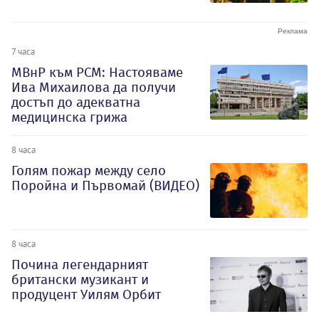
7 часа
МВнР към РСМ: Настояваме
Ива Михаилова да получи
достъп до адекватна
медицинска грижа
8 часа
Голям пожар между село
Поройна и Първомай (ВИДЕО)
8 часа
Почина легендарният
британски музикант и
продуцент Уилям Орбит