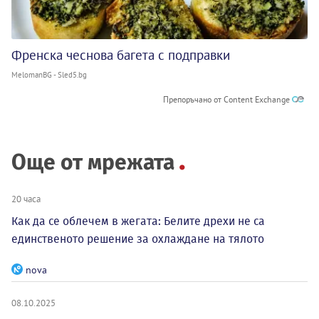
Френска чеснова багета с подправки
MelomanBG - Sled5.bg
Препоръчано от Content Exchange
Още от мрежата
20 часа
Как да се облечем в жегата: Белите дрехи не са
единственото решение за охлаждане на тялото
nova
08.10.2025