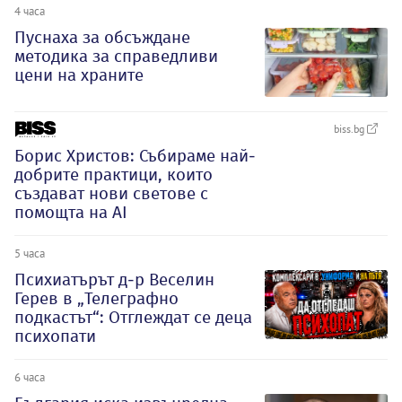
4 часа
Пуснаха за обсъждане
методика за справедливи
цени на храните
biss.bg
Борис Христов: Събираме най-
добрите практици, които
създават нови светове с
помощта на AI
5 часа
Психиатърът д-р Веселин
Герев в „Телеграфно
подкастът“: Отглеждат се деца
психопати
6 часа