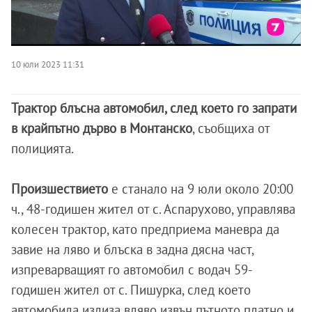
10 юли 2023 11:31
Трактор блъсна автомобил, след което го запрати
в крайпътно дърво в Монтанско
, съобщиха от
полицията.
Произшествието
е станало на 9 юли около 20:00
ч., 48-годишен жител от с. Аспарухово, управлява
колесен трактор, като предприема маневра да
завие на ляво и блъска в задна дясна част,
изпреварващият го автомобил с водач 59-
годишен жител от с. Пишурка, след което
автомобила излиза вляво извън пътното платно и