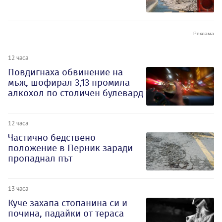
12 часа
Повдигнаха обвинение на
мъж, шофирал 3,13 промила
алкохол по столичен булевард
12 часа
Частично бедствено
положение в Перник заради
пропаднал път
13 часа
Куче захапа стопанина си и
почина, падайки от тераса