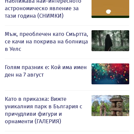
Наближава най-интересното
астрономическо явление за
тази година (СНИМКИ)
Мъж, преоблечен като Смъртта,
се качи на покрива на болница
в Уелс
Голям празник е: Кой има имен
ден на 7 август
Като в приказка: Вижте
уникалния парк в България с
причудливи фигури и
орнаменти (ГАЛЕРИЯ)