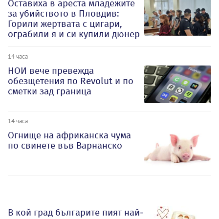
Оставиха в ареста младежите
за убийството в Пловдив:
Горили жертвата с цигари,
ограбили я и си купили дюнер
14 часа
НОИ вече превежда
обезщетения по Revolut и по
сметки зад граница
14 часа
Огнище на африканска чума
по свинете във Варнанско
В кой град българите пият най-