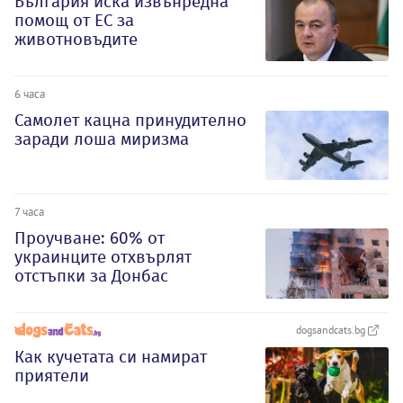
България иска извънредна
помощ от ЕС за
животновъдите
6 часа
Самолет кацна принудително
заради лоша миризма
7 часа
Проучване: 60% от
украинците отхвърлят
отстъпки за Донбас
dogsandcats.bg
Как кучетата си намират
приятели