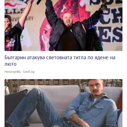
Българин атакува световната титла по ядене на
люто
MelomanBG - Sled5.bg