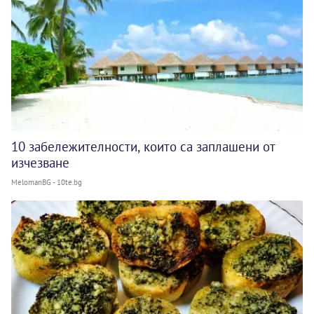
10 забележителности, които са заплашени от
изчезване
MelomanBG - 10te.bg