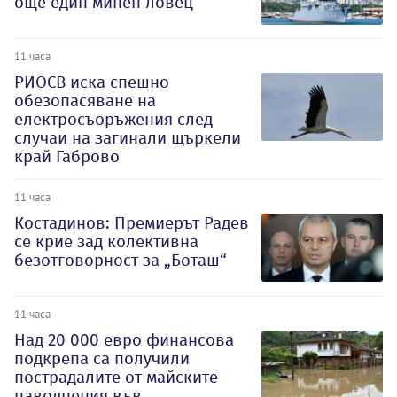
още един минен ловец
11 часа
РИОСВ иска спешно
обезопасяване на
електросъоръжения след
случаи на загинали щъркели
край Габрово
11 часа
Костадинов: Премиерът Радев
се крие зад колективна
безотговорност за „Боташ“
11 часа
Над 20 000 евро финансова
подкрепа са получили
пострадалите от майските
наводнения във