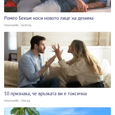
Ромео Бекъм носи новото лице на денима
MelomanBG - Sled5.bg
10 признака, че връзката ви е токсична
MelomanBG - 10te.bg