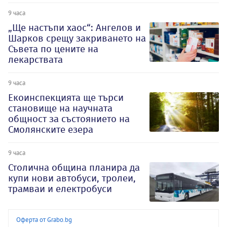
9 часа
„Ще настъпи хаос“: Ангелов и
Шарков срещу закриването на
Съвета по цените на
лекарствата
9 часа
Екоинспекцията ще търси
становище на научната
общност за състоянието на
Смолянските езера
9 часа
Столична община планира да
купи нови автобуси, тролеи,
трамваи и електробуси
Оферта от Grabo.bg