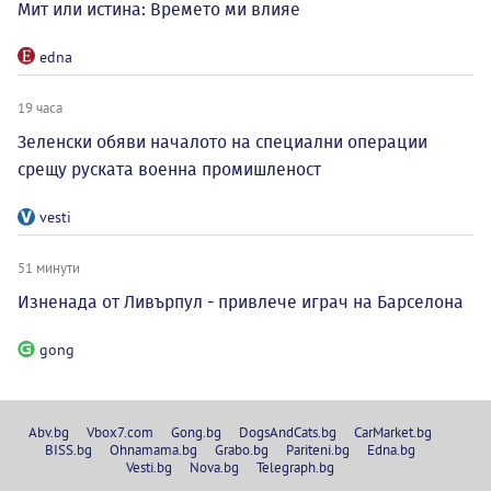
Мит или истина: Времето ми влияе
edna
19 часа
Зеленски обяви началото на специални операции
срещу руската военна промишленост
vesti
51 минути
Изненада от Ливърпул - привлече играч на Барселона
gong
Abv.bg
Vbox7.com
Gong.bg
DogsAndCats.bg
CarMarket.bg
BISS.bg
Ohnamama.bg
Grabo.bg
Pariteni.bg
Edna.bg
Vesti.bg
Nova.bg
Telegraph.bg