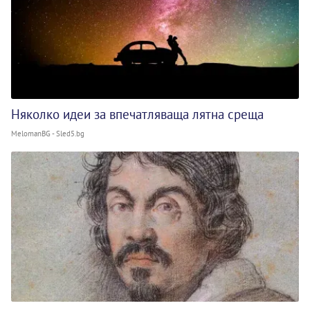
Няколко идеи за впечатляваща лятна среща
MelomanBG - Sled5.bg