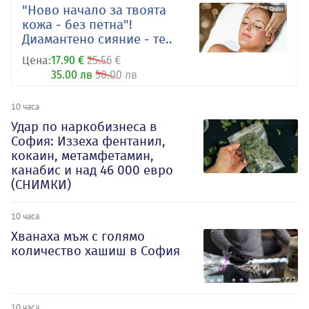
"Ново начало за твоята
кожа - без петна"!
Диамантено сияние - те..
Цена:
17.90 €
25.56 €
35.00 лв
50.00 лв
10 часа
Удар по наркобизнеса в
София: Иззеха фентанил,
кокаин, метамфетамин,
канабис и над 46 000 евро
(СНИМКИ)
10 часа
Хванаха мъж с голямо
количество хашиш в София
10 часа