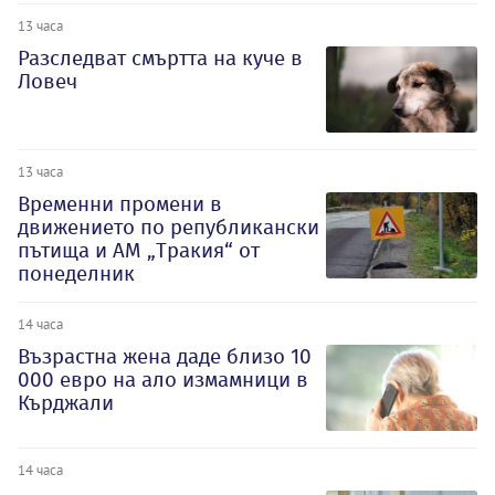
13 часа
Разследват смъртта на куче в
Ловеч
13 часа
Временни промени в
движението по републикански
пътища и АМ „Тракия“ от
понеделник
14 часа
Възрастна жена даде близо 10
000 евро на ало измамници в
Кърджали
14 часа