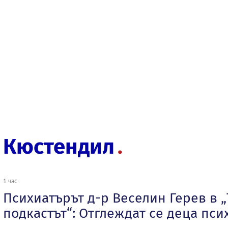
Кюстендил
1 час
Психиатърът д-р Веселин Герев в 
подкастът“: Отглеждат се деца пси