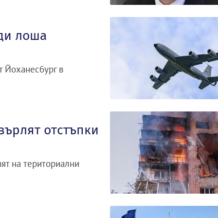
ди лоша
т Йоханесбург в
върлят отстъпки
вят на териториални