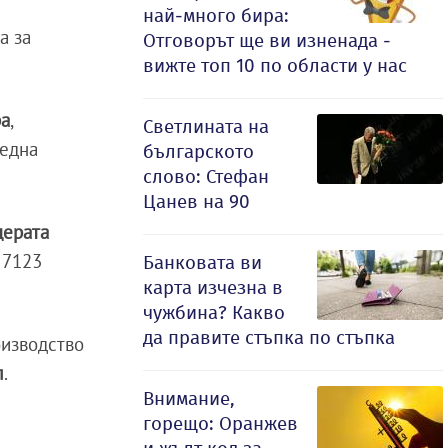
най-много бира:
а за
Отговорът ще ви изненада -
вижте топ 10 по области у нас
ра
,
Светлината на
 една
българското
слово: Стефан
Цанев на 90
ерата
 7123
Банковата ви
карта изчезна в
чужбина? Какво
да правите стъпка по стъпка
оизводство
л
.
Внимание,
горещо: Оранжев