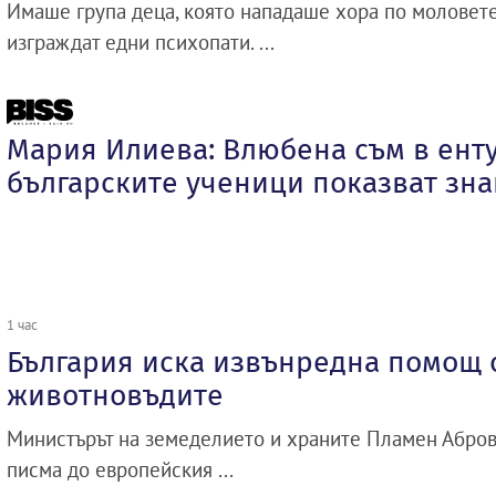
Имаше група деца, която нападаше хора по моловете
изграждат едни психопати. ...
Мария Илиева: Влюбена съм в енту
българските ученици показват зна
1 час
България иска извънредна помощ о
животновъдите
Министърът на земеделието и храните Пламен Абро
писма до европейския ...