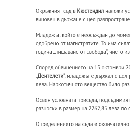
Окръжният съд в
Кюстендил
наложи ус
виновен в държане с цел разпростране
Младежът, който е неосъждан до моме
одобрено от магистратите. То има сила
година „лишаване от свобода“, чието и
Според обвинението на 15 октомври 20
„
Дентелети
“, младежът е държал с цел
лева. Наркотичното вещество било раз
Освен условната присъда, подсъдимият
разноски в размер на 2262,85 лева по
Определението на съда е окончателно