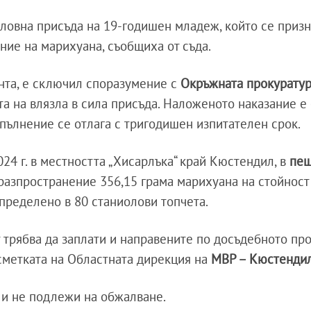
ловна присъда на 19-годишен младеж, който се призн
ние на марихуана, съобщиха от съда.
нта, е сключил споразумение с
Окръжната прокурату
та на влязла в сила присъда. Наложеното наказание е
зпълнение се отлага с тригодишен изпитателен срок.
24 г. в местността „Хисарлъка“ край Кюстендил, в
пещ
 разпространение 356,15 грама марихуана на стойност
пределено в 80 станиолови топчета.
 трябва да заплати и направените по досъдебното пр
 сметката на Областната дирекция на
МВР – Кюстенди
 и не подлежи на обжалване.