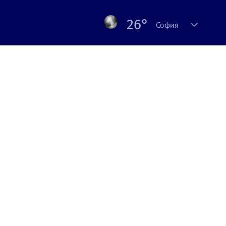
26°
София