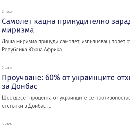
2 часа
Самолет кацна принудително зара
миризма
Лоша миризма принуди самолет, изпълняващ полет о
Република Южна Африка ...
2 часа
Проучване: 60% от украинците отх
за Донбас
Шестдесет процента от украинците се противопоста
отстъпки в Донбас ...
3 часа