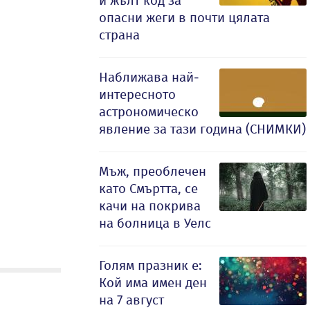
и жълт код за
опасни жеги в почти цялата
страна
Наближава най-
интересното
астрономическо
явление за тази година (СНИМКИ)
Мъж, преоблечен
като Смъртта, се
качи на покрива
на болница в Уелс
Голям празник е:
Кой има имен ден
на 7 август