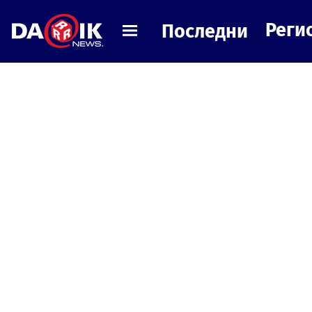
Реги
Последни