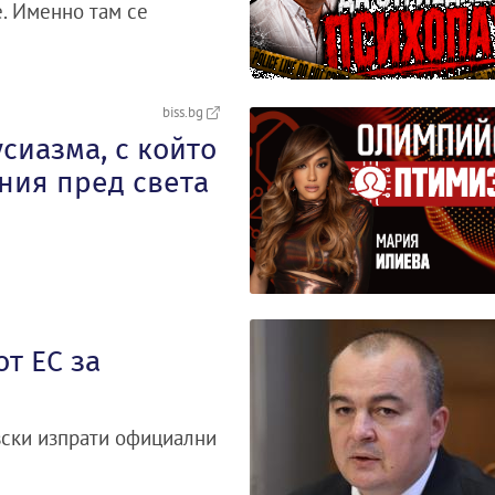
. Именно там се
biss.bg
сиазма, с който
ния пред света
т ЕС за
вски изпрати официални