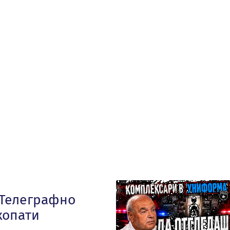
„Телеграфно
хопати