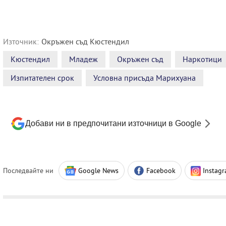
Източник:
Окръжен съд Кюстендил
Кюстендил
Младеж
Окръжен съд
Наркотици
Изпитателен срок
Условна присъда Марихуана
Добави ни в предпочитани източници в Google
Последвайте ни
Google News
Facebook
Instag