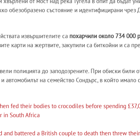
и хвърлени от мост над река Тугела в опит да бъдат у
ежко обезобразено състояние и идентифицирани чрез
ийствата извършителите са
похарчили около 734 000 
вите карти на жертвите, закупили са биткойни и са п
вели полицията до заподозрените. При обиски били о
 и автомобилът на семейство Сондърс, в който имало 
then fed their bodies to crocodiles before spending £37,
r in South Africa
 and battered a British couple to death then threw thei