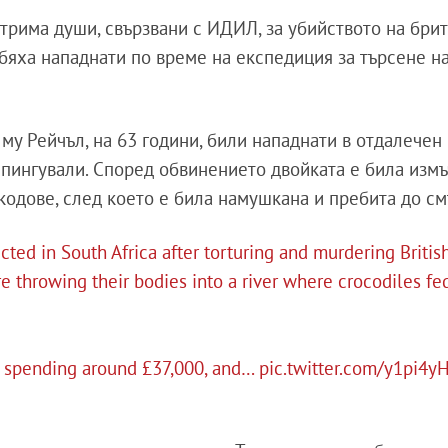
трима души, свързвани с ИДИЛ, за убийството на бри
 бяха нападнати по време на експедиция за търсене н
му Рейчъл, на 63 години, били нападнати в отдалечен
пингували. Според обвинението двойката е била измъч
кодове, след което е била намушкана и пребита до см
ted in South Africa after torturing and murdering Britis
 throwing their bodies into a river where crocodiles fe
, spending around £37,000, and…
pic.twitter.com/y1pi4y