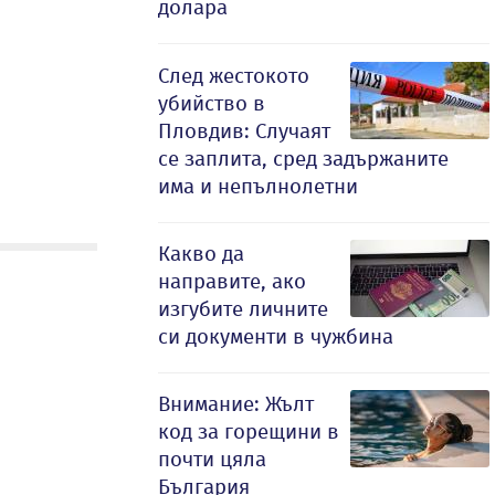
долара
След жестокото
убийство в
Пловдив: Случаят
се заплита, сред задържаните
има и непълнолетни
Какво да
направите, ако
изгубите личните
си документи в чужбина
Внимание: Жълт
код за горещини в
почти цяла
България