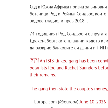
Съд в Южна Африка
призна за виновни 
ботаници Род и Рейчъл Сондърс, които
видове гладиоли през 2018 г.
74-годишният Род Сондърс и съпругата 
Дракенсбергските планини, където към
да разкрие банковите си данни и ПИН 
🇿🇦 An ISIS-linked gang has been convic
botanists Rod and Rachel Saunders before
their remains.
The gang then stole the couple’s money
— Europa.com (@europa)
June 10, 2026