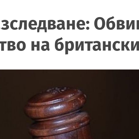
азследване: Обви
тво на британск