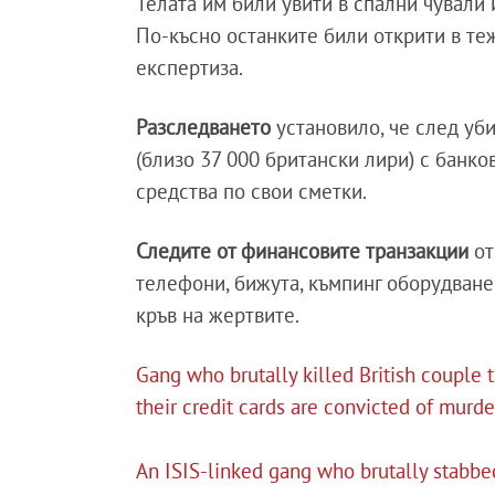
Телата им били увити в спални чували 
По-късно останките били открити в т
експертиза.
Разследването
установило, че след уб
(близо 37 000 британски лири) с банко
средства по свои сметки.
Следите от финансовите транзакции
от
телефони, бижута, къмпинг оборудване
кръв на жертвите.
Gang who brutally killed British couple 
their credit cards are convicted of murde
An ISIS-linked gang who brutally stabbed