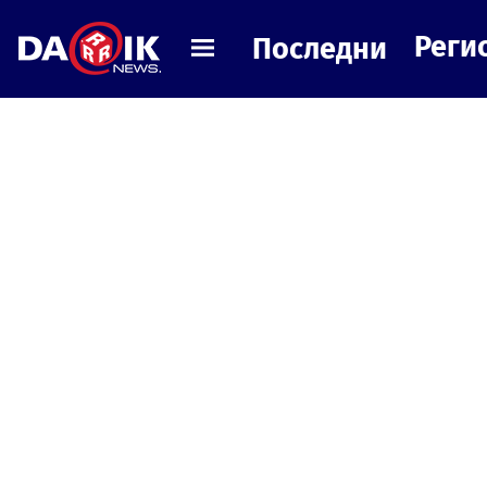
Реги
Последни