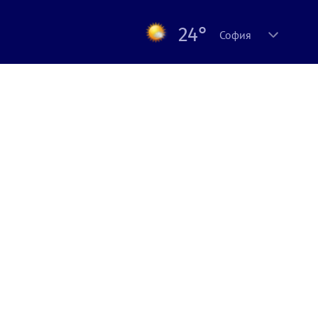
24°
София