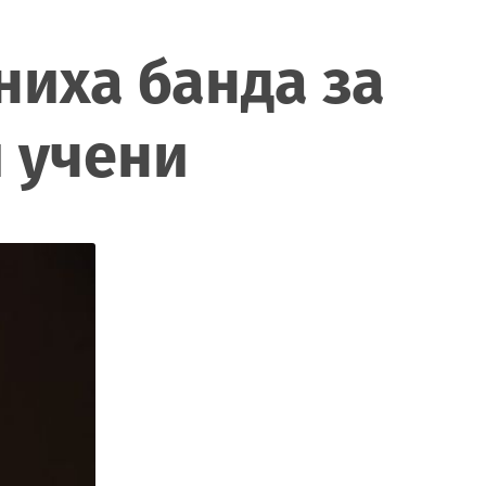
ниха банда за
и учени