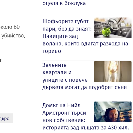
оцеля в боклука
Шофьорите губят
около 60
пари, без да знаят:
 убийство,
Навиците зад
волана, които вдигат разхода на
гориво
т
Зелените
квартали и
улиците с повече
дървета могат да подобрят съня
Домът на Нийл
Армстронг търси
дърс
нов собственик:
историята зад къщата за 430 хил.