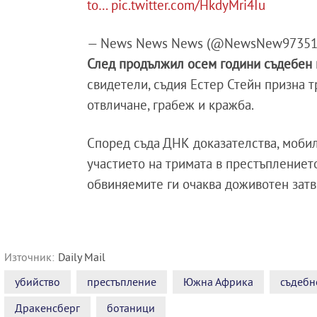
to…
pic.twitter.com/HkdyMri4Iu
— News News News (@NewsNew97351
След продължил осем години съдебен
свидетели, съдия Естер Стейн призна 
отвличане, грабеж и кражба.
Според съда ДНК доказателства, моби
участието на тримата в престъплениет
обвиняемите ги очаква доживотен затв
Източник:
Daily Mail
убийство
престъпление
Южна Африка
съдебн
Дракенсберг
ботаници