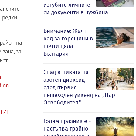
изгубите личните
танските
си документи в чужбина
а редки
Внимание: Жълт
код за горещини в
 район на
почти цяла
вана, за
България
ърт.
Спад в нивата на
h
азотен диоксид
d on
след първия
пешеходен уикенд на „Цар
Освободител“
HLZL
Голям празник е -
настъпва трайно