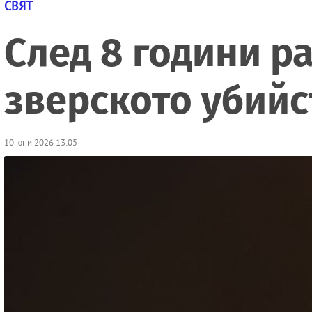
СВЯТ
След 8 години р
зверското убийс
10 юни 2026 13:05