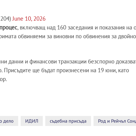
204)
June 10, 2026
 процес
, включващ над 160 заседания и показания на 
тримата обвиняеми за виновни по обвинения за двойно
лни данни и финансови транзакции безспорно доказва
о. Присъдите ще бъдат произнесени на 19 юни, като
ор.
о дело
ИДИЛ
съдебна присъда
Род и Рейчъл Сон