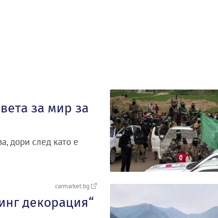
вета за мир за
а, дори след като е
carmarket.bg
тинг декорация“