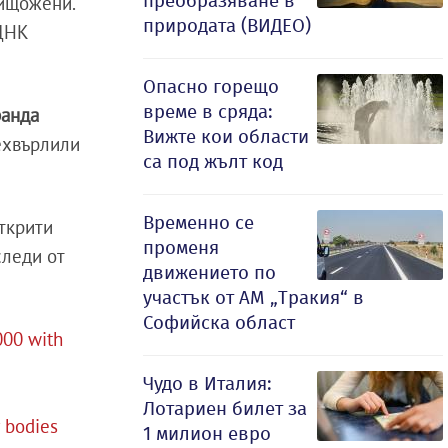
преобразяване в
нищожени.
природата (ВИДЕО)
 ДНК
Опасно горещо
време в сряда:
ранда
Вижте кои области
рехвърлили
са под жълт код
Временно се
ткрити
променя
следи от
движението по
участък от АМ „Тракия“ в
Софийска област
000 with
Чудо в Италия:
Лотариен билет за
r bodies
1 милион евро