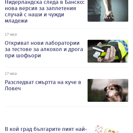
Нидерландска следа в Банско:
нова версия за заплетения
случай с наши и чужди
младежи
17 часа
Откриват нови лаборатории
за тестове за алкохол и дрога
при шофьори
17 часа
Разследват смъртта на куче в
Ловеч
В кой град българите пият най-