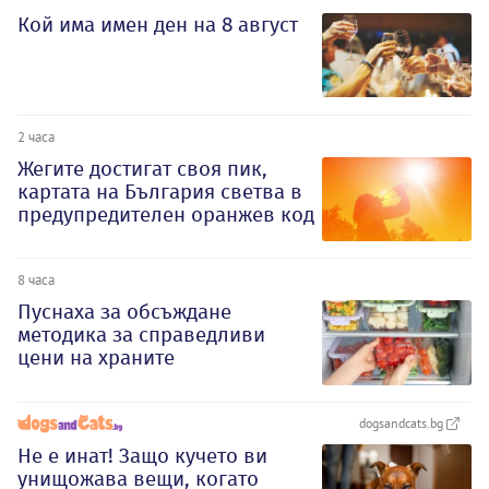
Кой има имен ден на 8 август
2 часа
Жегите достигат своя пик,
картата на България светва в
предупредителен оранжев код
8 часа
Пуснаха за обсъждане
методика за справедливи
цени на храните
dogsandcats.bg
Не е инат! Защо кучето ви
унищожава вещи, когато