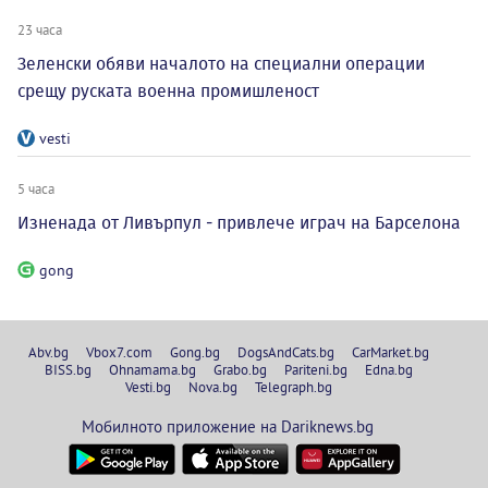
23 часа
Зеленски обяви началото на специални операции
срещу руската военна промишленост
vesti
5 часа
Изненада от Ливърпул - привлече играч на Барселона
gong
Abv.bg
Vbox7.com
Gong.bg
DogsAndCats.bg
CarMarket.bg
BISS.bg
Ohnamama.bg
Grabo.bg
Pariteni.bg
Edna.bg
Vesti.bg
Nova.bg
Telegraph.bg
Мобилното приложение на Dariknews.bg