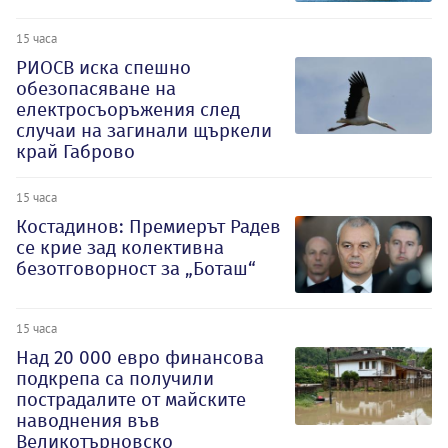
15 часа
РИОСВ иска спешно
обезопасяване на
електросъоръжения след
случаи на загинали щъркели
край Габрово
15 часа
Костадинов: Премиерът Радев
се крие зад колективна
безотговорност за „Боташ“
15 часа
Над 20 000 евро финансова
подкрепа са получили
пострадалите от майските
наводнения във
Великотърновско