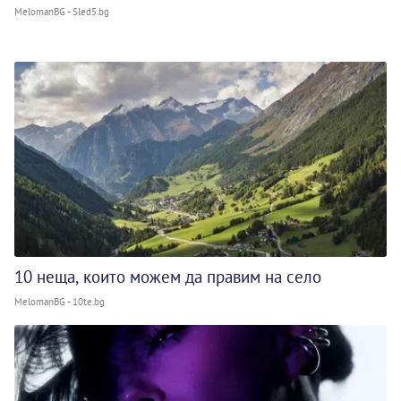
MelomanBG - Sled5.bg
10 неща, които можем да правим на село
MelomanBG - 10te.bg