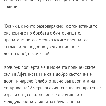
години.
"Всички, с които разговаряхме - афганистанците,
експертите по борбата с бунтовниците,
правителството, американските военни - са
съгласни, че подобно увеличение не е
достатъчно", посочи той.
Холбрук подчерта, че в момента полицейските
сили в Афганистан не са в добро състояние и
дори ги нарече "слабото звено във веригата на
сигурността". Американският специален пратеник
изрази също съжаление, че досегашните
международни усилия за обучаване на