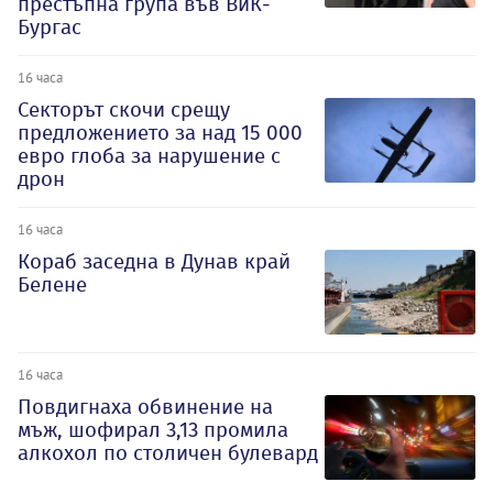
престъпна група във ВиК-
Бургас
16 часа
Секторът скочи срещу
предложението за над 15 000
евро глоба за нарушение с
дрон
16 часа
Кораб заседна в Дунав край
Белене
16 часа
Повдигнаха обвинение на
мъж, шофирал 3,13 промила
алкохол по столичен булевард