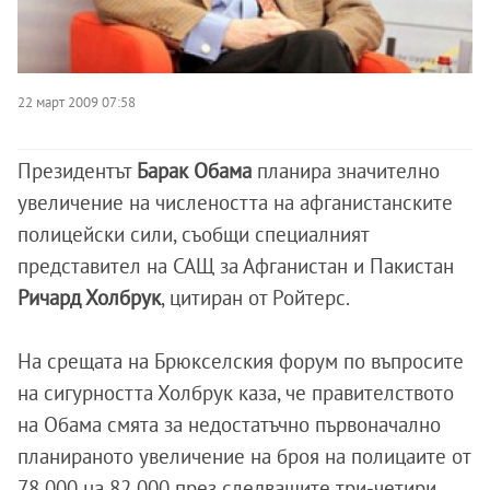
22 март 2009 07:58
Президентът
Барак Обама
планира значително
увеличение на числеността на афганистанските
полицейски сили, съобщи специалният
представител на САЩ за Афганистан и Пакистан
Ричард Холбрук
, цитиран от Ройтерс.
На срещата на Брюкселския форум по въпросите
на сигурността Холбрук каза, че правителството
на Обама смята за недостатъчно първоначално
планираното увеличение на броя на полицаите от
78 000 на 82 000 през следващите три-четири