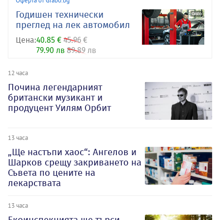
Оферта от Grabo.bg
Годишен технически
преглед на лек автомобил
Цена:
40.85 €
45.96 €
79.90 лв
89.89 лв
12 часа
Почина легендарният
британски музикант и
продуцент Уилям Орбит
13 часа
„Ще настъпи хаос“: Ангелов и
Шарков срещу закриването на
Съвета по цените на
лекарствата
13 часа
Екоинспекцията ще търси