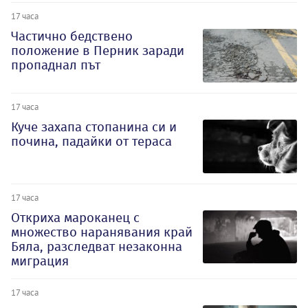
17 часа
Частично бедствено
положение в Перник заради
пропаднал път
17 часа
Куче захапа стопанина си и
почина, падайки от тераса
17 часа
Откриха мароканец с
множество наранявания край
Бяла, разследват незаконна
миграция
17 часа