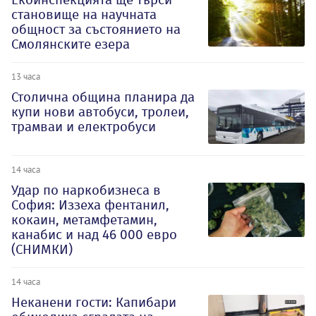
становище на научната
общност за състоянието на
Смолянските езера
13 часа
Столична община планира да
купи нови автобуси, тролеи,
трамваи и електробуси
14 часа
Удар по наркобизнеса в
София: Иззеха фентанил,
кокаин, метамфетамин,
канабис и над 46 000 евро
(СНИМКИ)
14 часа
Неканени гости: Капибари