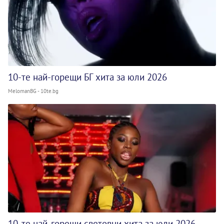
10-те най-горещи БГ хита за юли 2026
MelomanBG - 10te.bg
10-те най-горещи световни хита за юли 2026