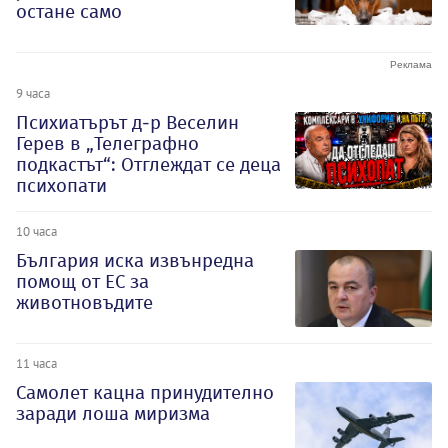
остане само
9 часа
Психиатърът д-р Веселин
Герев в „Телеграфно
подкастът“: Отглеждат се деца
психопати
10 часа
България иска извънредна
помощ от ЕС за
животновъдите
11 часа
Самолет кацна принудително
заради лоша миризма