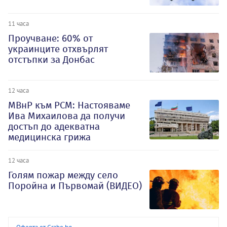
11 часа
Проучване: 60% от
украинците отхвърлят
отстъпки за Донбас
12 часа
МВнР към РСМ: Настояваме
Ива Михаилова да получи
достъп до адекватна
медицинска грижа
12 часа
Голям пожар между село
Поройна и Първомай (ВИДЕО)