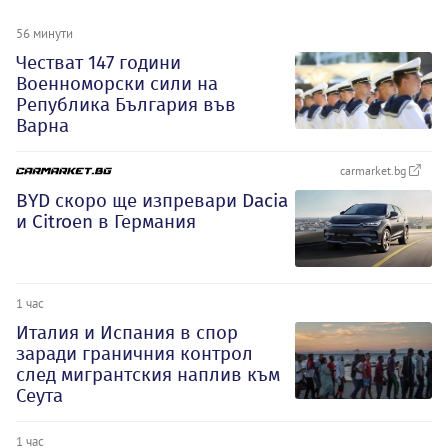
56 минути
Честват 147 години
Военноморски сили на
Република България във
Варна
carmarket.bg
BYD скоро ще изпревари Dacia
и Citroеn в Германия
1 час
Италия и Испания в спор
заради граничния контрол
след мигрантския наплив към
Сеута
1 час