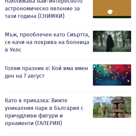
Наближава най-интересното
астрономическо явление за
тази година (СНИМКИ)
Мъж, преоблечен като Смъртта,
се качи на покрива на болница
в Уелс
Голям празник е: Кой има имен
ден на 7 август
Като в приказка: Вижте
уникалния парк в България с
причудливи фигури и
орнаменти (ГАЛЕРИЯ)