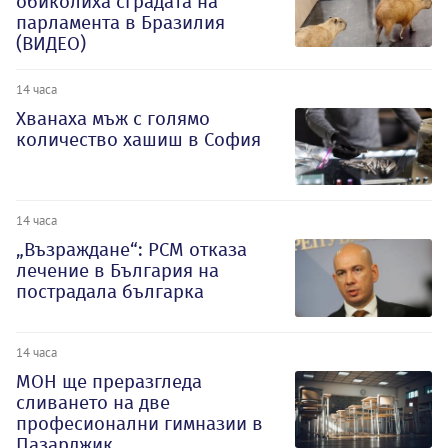
обиколиха сградата на
парламента в Бразилия
(ВИДЕО)
14 часа
Хванаха мъж с голямо
количество хашиш в София
14 часа
„Възраждане“: РСМ отказа
лечение в България на
пострадала българка
14 часа
МОН ще преразгледа
сливането на две
професионални гимназии в
Пазарджик