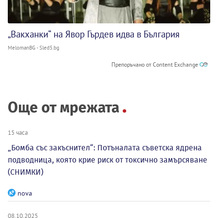
„Вакханки“ на Явор Гърдев идва в България
MelomanBG - Sled5.bg
Препоръчано от Content Exchange
Още от мрежата
15 часа
„Бомба със закъснител“: Потъналата съветска ядрена
подводница, която крие риск от токсично замърсяване
(СНИМКИ)
nova
08.10.2025