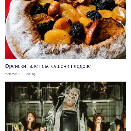
Френски галет със сушени плодове
MelomanBG - Sled5.bg