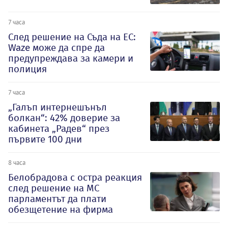
7 часа
След решение на Съда на ЕС:
Waze може да спре да
предупреждава за камери и
полиция
7 часа
„Галъп интернешънъл
болкан“: 42% доверие за
кабинета „Радев“ през
първите 100 дни
8 часа
Белобрадова с остра реакция
след решение на МС
парламентът да плати
обезщетение на фирма