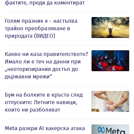
фактите, преди да коментират
Голям празник е - настъпва
трайно преобразяване в
природата (ВИДЕО)
Какво ни каза правителството?
Имало ли е теч на данни при
„неоторизирания достъп до
държавни мрежи“
Бум на болките в кръста след
отпуските: Летните навици,
които ни разболяват
Meta разкри AI хакерска атака