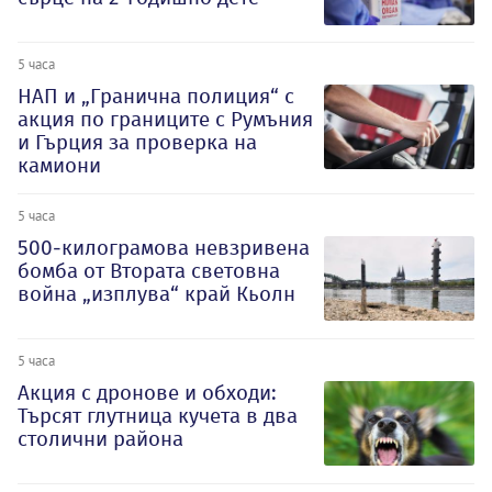
5 часа
НАП и „Гранична полиция“ с
акция по границите с Румъния
и Гърция за проверка на
камиони
5 часа
500-килограмова невзривена
бомба от Втората световна
война „изплува“ край Кьолн
5 часа
Акция с дронове и обходи:
Търсят глутница кучета в два
столични района