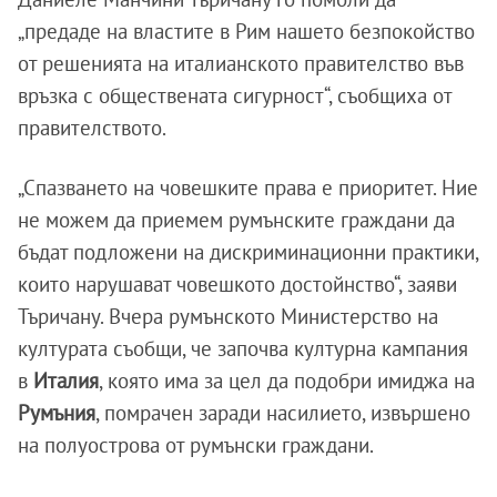
„предаде на властите в Рим нашето безпокойство
от решенията на италианското правителство във
връзка с обществената сигурност“, съобщиха от
правителството.
„Спазването на човешките права е приоритет. Ние
не можем да приемем румънските граждани да
бъдат подложени на дискриминационни практики,
които нарушават човешкото достойнство“, заяви
Търичану. Вчера румънското Министерство на
културата съобщи, че започва културна кампания
в
Италия
, която има за цел да подобри имиджа на
Румъния
, помрачен заради насилието, извършено
на полуострова от румънски граждани.