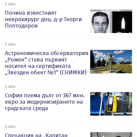
5 часа
Почина известният
неврохирург доц. д-р Георги
Поптодоров
5 часа
Астрономическа обсерватория
„Рожен“ става първият
носител на сертификата
„Звезден обект №1“ (СНИМКИ)
6 часа
София поема дълг от 367 млн.
евро за модернизирането на
градската среда
6 часа
Спецакция на „Капитан