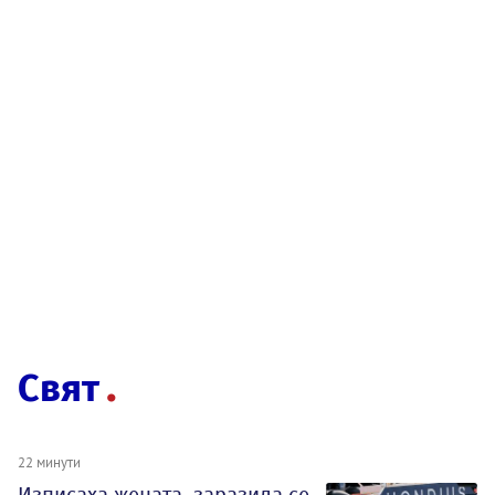
Свят
22 минути
Изписаха жената, заразила се