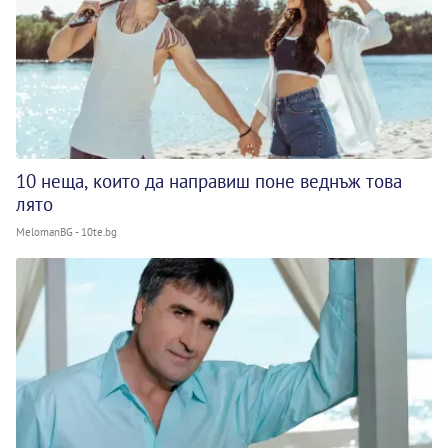
10 неща, които да направиш поне веднъж това
лято
MelomanBG - 10te.bg