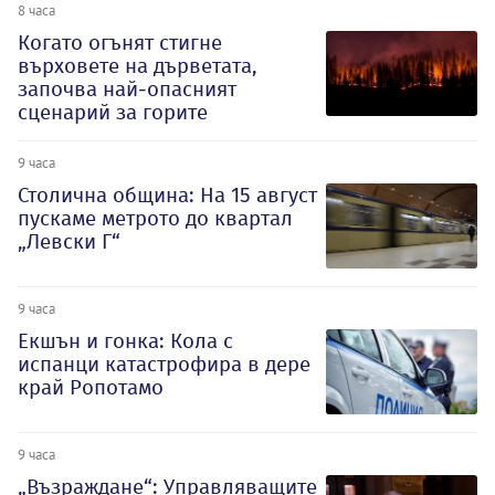
8 часа
Когато огънят стигне
върховете на дърветата,
започва най-опасният
сценарий за горите
9 часа
Столична община: На 15 август
пускаме метрото до квартал
„Левски Г“
9 часа
Екшън и гонка: Кола с
испанци катастрофира в дере
край Ропотамо
9 часа
„Възраждане“: Управляващите