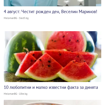
4 август: Честит рожден ден, Веселин Маринов!
MelomanBG - Sled5.bg
10 любопитни и малко известни факта за динята
MelomanBG - 10te.bg