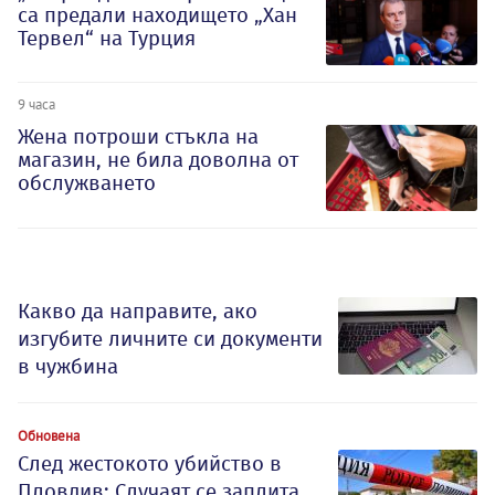
са предали находището „Хан
Тервел“ на Турция
9 часа
Жена потроши стъкла на
магазин, не била доволна от
обслужването
Какво да направите, ако
изгубите личните си документи
в чужбина
Обновена
След жестокото убийство в
Пловдив: Случаят се заплита,