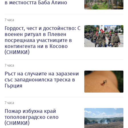
в местността Баба Алино
7 часа
Гордост, чест и достойнство: С
военен ритуал в Плевен
посрещнаха участниците в
контингента ни в Косово
(СНИМКИ)
7 часа
Ръст на случаите на заразени
със западнонилска треска в
Гърция
7 часа
Пожар избухна край
тополовградско село
(СНИМКИ)