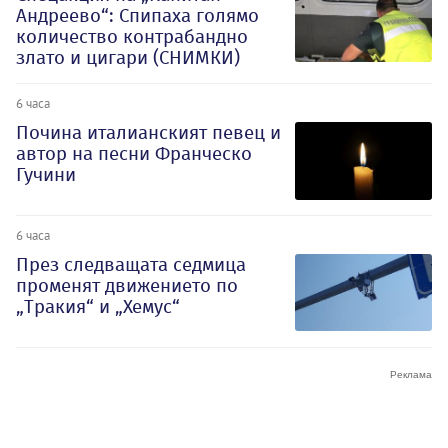
Андреево“: Спипаха голямо
количество контрабандно
злато и цигари (СНИМКИ)
6 часа
Почина италианският певец и
автор на песни Франческо
Гучини
6 часа
През следващата седмица
променят движението по
„Тракия“ и „Хемус“