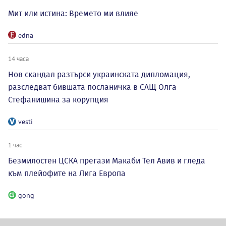
Мит или истина: Времето ми влияе
edna
14 часа
Нов скандал разтърси украинската дипломация,
разследват бившата посланичка в САЩ Олга
Стефанишина за корупция
vesti
1 час
Безмилостен ЦСКА прегази Макаби Тел Авив и гледа
към плейофите на Лига Европа
gong