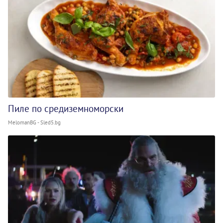
Пиле по средиземноморски
MelomanBG - Sled5.bg