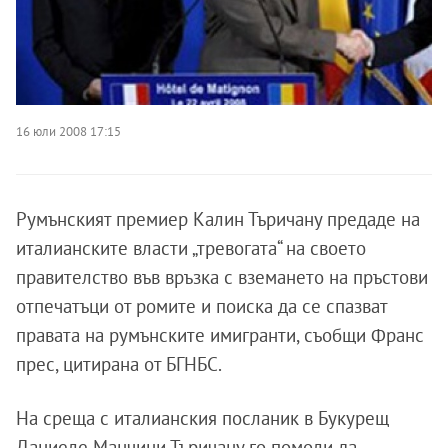
16 юли 2008 17:15
Румънският премиер Калин Търичану предаде на
италианските власти „тревогата“ на своето
правителство във връзка с вземането на пръстови
отпечатъци от ромите и поиска да се спазват
правата на румънските имигранти, съобщи Франс
прес, цитирана от БГНБС.
На среща с италианския посланик в Букурещ
Даниеле Манчини Търичану го помоли да