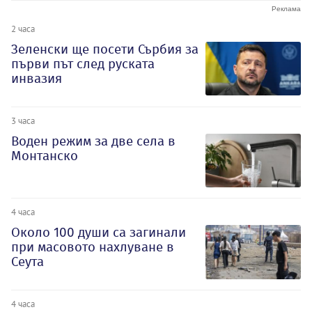
2 часа
Зеленски ще посети Сърбия за
първи път след руската
инвазия
3 часа
Воден режим за две села в
Монтанско
4 часа
Около 100 души са загинали
при масовото нахлуване в
Сеута
4 часа