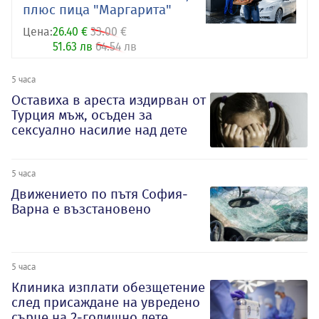
плюс пица "Маргарита"
Цена:
26.40 €
33.00 €
51.63 лв
64.54 лв
5 часа
Оставиха в ареста издирван от
Турция мъж, осъден за
сексуално насилие над дете
5 часа
Движението по пътя София-
Варна е възстановено
5 часа
Клиника изплати обезщетение
след присаждане на увредено
сърце на 2-годишно дете