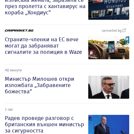
през пролетта с хантавирус на
кораба „Хондиус“
carmarket.bg
Страните-членки на ЕС вече
могат да забраняват
сигналите за полиция в Waze
48 минути
Министър Милошев откри
изложбата „Забравените
божества“
1 час
Радев проведе разговор с
британския външен министър
за сигурността