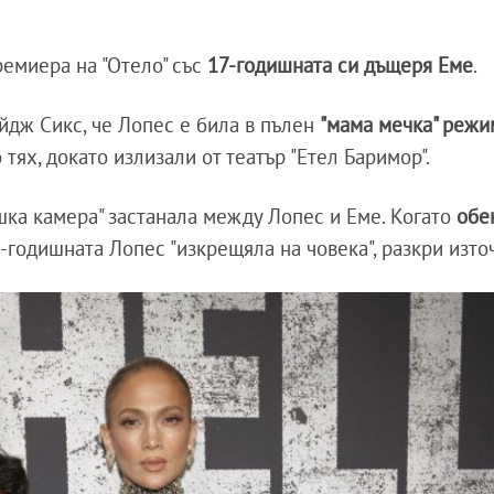
ремиера на "Отело" със
17-годишната си дъщеря Еме
.
йдж Сикс, че Лопес е била в пълен
"мама мечка" режи
тях, докато излизали от театър "Етел Баримор".
шка камера" застанала между Лопес и Еме. Когато
обе
5-годишната Лопес "изкрещяла на човека", разкри изто