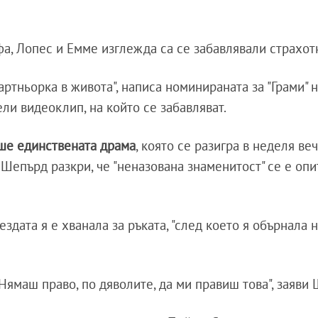
а, Лопес и Емме изглежда са се забавлявали страхот
ртньорка в живота", написа номинираната за "Грами" 
ли видеоклип, на който се забавляват.
ше единствената драма
, която се разигра в неделя веч
епърд разкри, че "неназована знаменитост" се е опи
здата я е хванала за ръката, "след което я обърнала на
 Нямаш право, по дяволите, да ми правиш това", заяви