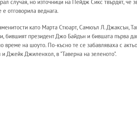
ал случая, но източници на Пейдж Сикс твърдят, че з
не е отговорила веднага.
аменитости като Марта Стюарт, Самюъл Л. Джаксън, Та
и, бившият президент Джо Байдън и бившата първа д
о време на шоуто. По-късно те се забавляваха с акть
 и Джейк Джиленхол, в "Таверна на зеленото".