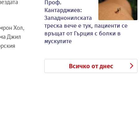
вездата
Проф.
Кантарджиев:
Западнонилската
треска вече е тук, пациенти се
мрон Хол,
връщат от Гърция с болки в
ама Джил
мускулите
орския
Всичко от днес