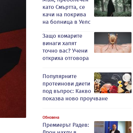
като Смъртта, се
качи на покрива
на болница в Уелс
Защо комарите
винаги хапят
точно вас? Учени
откриха отговора
Популярните
протеинови диети
под въпрос: Какво
показва ново проучване
Обновена
Премиерът Радев:
Дрон нахлу в