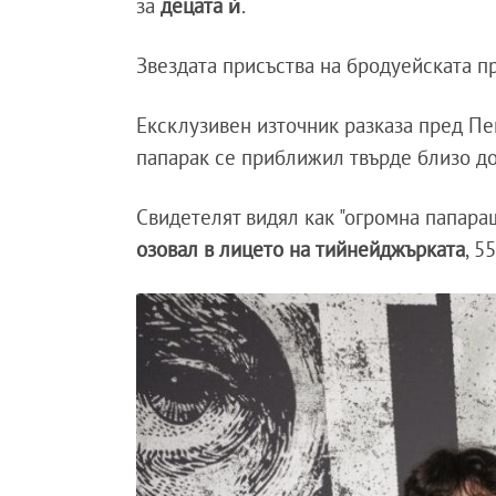
за
децата ѝ
.
Звездата присъства на бродуейската п
Ексклузивен източник разказа пред Пе
папарак се приближил твърде близо до 
Свидетелят видял как "огромна папара
озовал в лицето на тийнейджърката
, 5