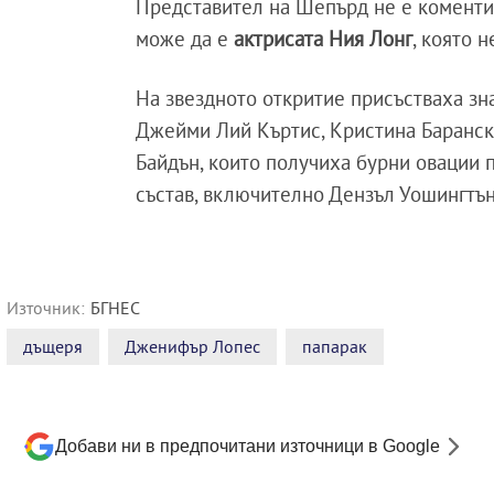
Представител на Шепърд не е коментир
може да е
актрисата Ния Лонг
, която 
На звездното откритие присъстваха зн
Джейми Лий Къртис, Кристина Баранск
Байдън, които получиха бурни овации п
състав, включително Дензъл Уошингтън
Източник:
БГНЕС
дъщеря
Дженифър Лопес
папарак
Добави ни в предпочитани източници в Google