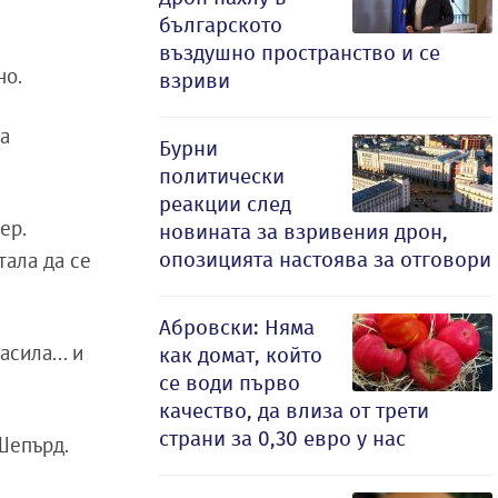
българското
въздушно пространство и се
но.
взриви
на
Бурни
политически
реакции след
ер.
новината за взривения дрон,
тала да се
опозицията настоява за отговори
Абровски: Няма
сила... и
как домат, който
се води първо
качество, да влиза от трети
страни за 0,30 евро у нас
 Шепърд.