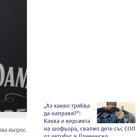
„Аз какво трябва
да направя?“:
Каква е версията
на шофьора, свалил дете със СОП
тава въпрос
от автобус в Плевенско