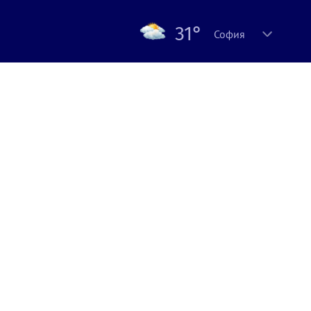
31°
София