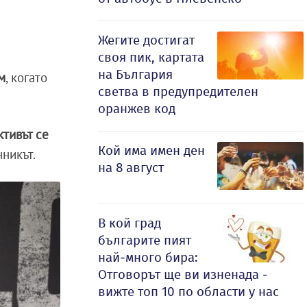
Жегите достигат
своя пик, картата
на България
м
, когато
светва в предупредителен
оранжев код
ктивът се
Кой има имен ден
чникът.
на 8 август
В кой град
българите пият
най-много бира:
Отговорът ще ви изненада -
вижте топ 10 по области у нас