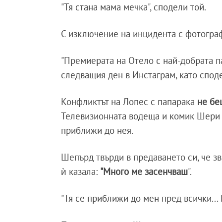
"Тя стана мама мечка", сподели той.
С изключение на инцидента с фотограф
"Премиерата на Отело с най-добрата па
следващия ден в Инстаграм, като споде
Конфликтът на Лопес с папарака
не бе
Телевизионната водеща и комик Шери Ш
приближи до нея.
Шепърд твърди в предаването си, че зве
ѝ казала:
"Много ме засенчваш
".
"Тя се приближи до мен пред всички...