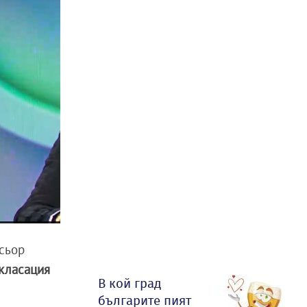
ксьор
 класация
В кой град
българите пият