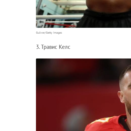
Guliver/Getty Images
3. Травис Келс