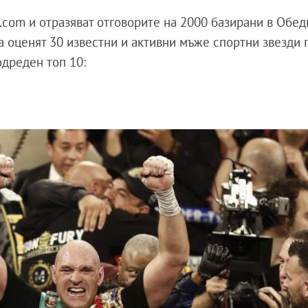
rs.com и отразяват отговорите на 2000 базирани в Обе
а оценят 30 известни и активни мъже спортни звезди п
подреден топ 10: