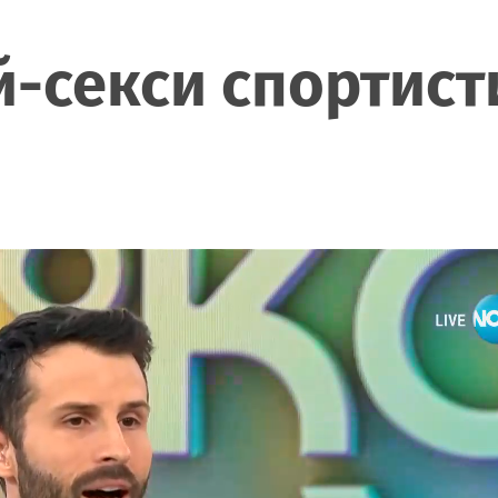
й-секси спортисти