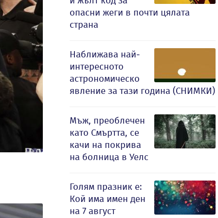
и жълт код за
опасни жеги в почти цялата
страна
Наближава най-
интересното
астрономическо
явление за тази година (СНИМКИ)
Мъж, преоблечен
като Смъртта, се
качи на покрива
на болница в Уелс
Голям празник е:
Кой има имен ден
на 7 август