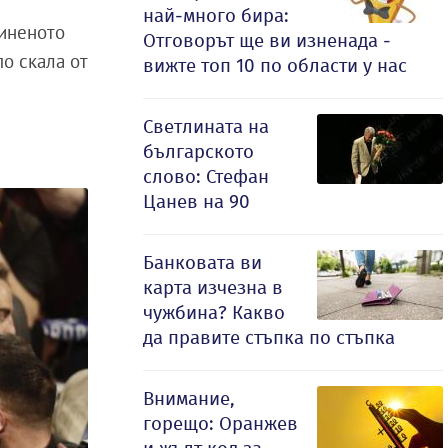
най-много бира:
диненото
Отговорът ще ви изненада -
о скала от
вижте топ 10 по области у нас
Светлината на
българското
слово: Стефан
Цанев на 90
Банковата ви
карта изчезна в
чужбина? Какво
да правите стъпка по стъпка
Внимание,
горещо: Оранжев