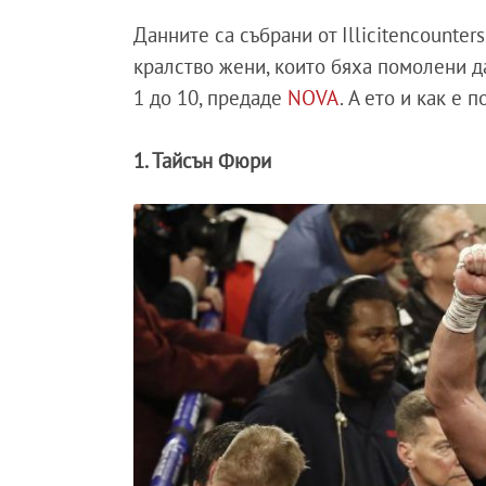
Данните са събрани от Illicitencounte
кралство жени, които бяха помолени д
1 до 10, предаде
NOVA
. А ето и как е 
1. Тайсън Фюри