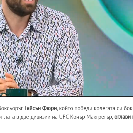
боксьорът
Тайсън Фюри
, който победи колегата си бо
тлата в две дивизии на UFC Конър Макгрегър,
оглави