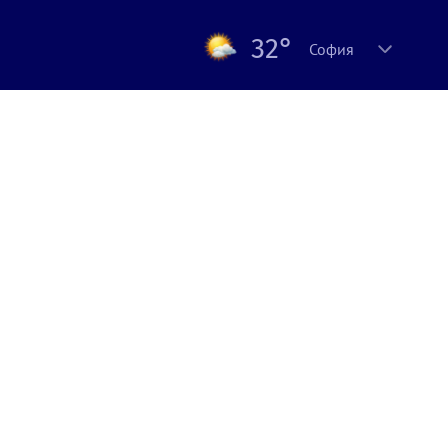
32°
София