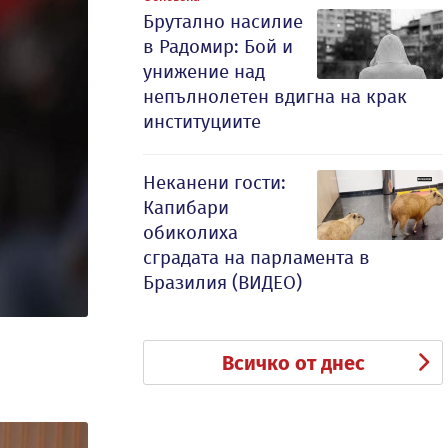
Брутално насилие
в Радомир: Бой и
унижение над
непълнолетен вдигна на крак
институциите
Неканени гости:
Капибари
обиколиха
сградата на парламента в
Бразилия (ВИДЕО)
Всичко от днес