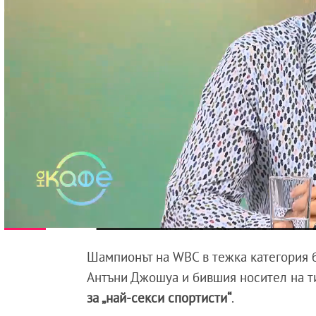
Шампионът на WBC в тежка категория 
Антъни Джошуа и бившия носител на ти
за „най-секси спортисти“
.