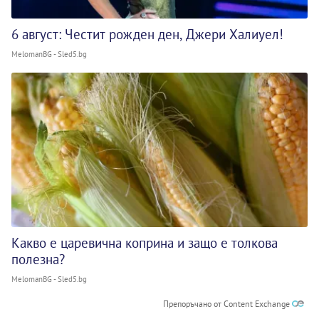
6 август: Честит рожден ден, Джери Халиуел!
MelomanBG - Sled5.bg
Какво е царевична коприна и защо е толкова
полезна?
MelomanBG - Sled5.bg
Препоръчано от Content Exchange