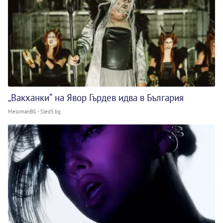
„Вакханки“ на Явор Гърдев идва в България
MelomanBG - Sled5.bg