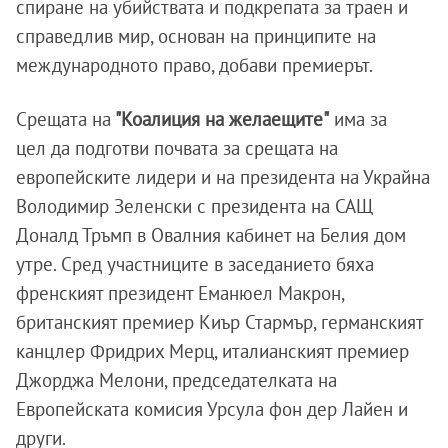
спиране на убийствата и подкрепата за траен и
справедлив мир, основан на принципите на
международното право, добави премиерът.
Срещата на
"Коалиция на желаещите"
има за
цел да подготви почвата за срещата на
европейските лидери и на президента на Украйна
Володимир Зеленски с президента на САЩ
Доналд Тръмп в Овалния кабинет на Белия дом
утре. Сред участниците в заседанието бяха
френският президент Еманюел Макрон,
британският премиер Киър Стармър, германският
канцлер Фридрих Мерц, италианският премиер
Джорджа Мелони, председателката на
Европейската комисия Урсула фон дер Лайен и
други.