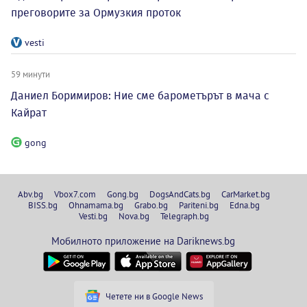
преговорите за Ормузкия проток
vesti
59 минути
Даниел Боримиров: Ние сме барометърът в мача с
Кайрат
gong
Abv.bg
Vbox7.com
Gong.bg
DogsAndCats.bg
CarMarket.bg
BISS.bg
Ohnamama.bg
Grabo.bg
Pariteni.bg
Edna.bg
Vesti.bg
Nova.bg
Telegraph.bg
Мобилното приложение на Dariknews.bg
Четете ни в Google News