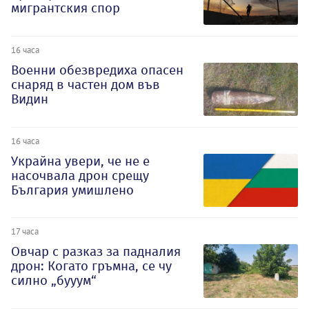
мигрантския спор
16 часа
Военни обезвредиха опасен
снаряд в частен дом във
Видин
16 часа
Украйна увери, че не е
насочвала дрон срещу
България умишлено
17 часа
Овчар с разказ за падналия
дрон: Когато гръмна, се чу
силно „бууум“