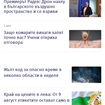
Премиерът Радев: Дрон нахлу
в българското въздушно
пространство и се взриви
1 ден
Защо комарите винаги хапят
точно вас? Учени откриха
отговора
Жълт код за опасно време в
няколко области в неделя
Край на цените в лева: От 9
август етикетите остават само в