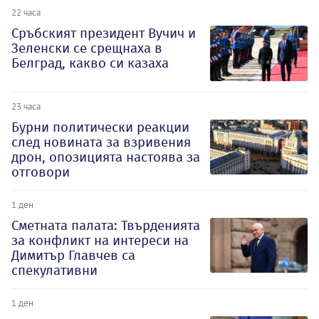
22 часа
Сръбският президент Вучич и
Зеленски се срещнаха в
Белград, какво си казаха
23 часа
Бурни политически реакции
след новината за взривения
дрон, опозицията настоява за
отговори
1 ден
Сметната палата: Твърденията
за конфликт на интереси на
Димитър Главчев са
спекулативни
1 ден