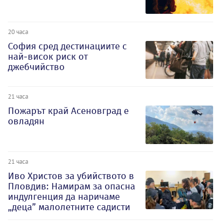
20 часа
София сред дестинациите с
най-висок риск от
джебчийство
21 часа
Пожарът край Асеновград е
овладян
21 часа
Иво Христов за убийството в
Пловдив: Намирам за опасна
индулгенция да наричаме
„деца” малолетните садисти