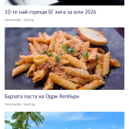
10-те най-горещи БГ хита за юли 2026
MelomanBG - 10te.bg
Бързата паста на Одри Хепбърн
MelomanBG - Sled5.bg