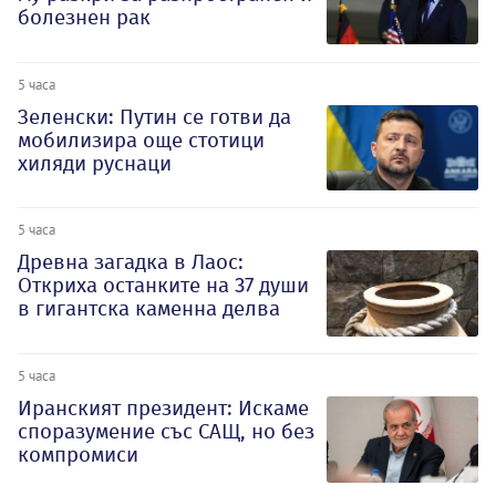
болезнен рак
5 часа
Зеленски: Путин се готви да
мобилизира още стотици
хиляди руснаци
5 часа
Древна загадка в Лаос:
Откриха останките на 37 души
в гигантска каменна делва
5 часа
Иранският президент: Искаме
споразумение със САЩ, но без
компромиси