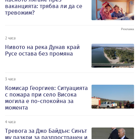
ваканцията: трябва ли да се
тревожим?
2 часа
Нивото на река Дунав край
Русе остава без промяна
3 часа
Комисар Георгиев: Ситуацията
с пожара при село Висока
могила е по-спокойна за
момента
4 часа
Тревога за Джо Байдън: Синът
му разкри за разпространен и