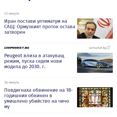
15 минути
Иран постави ултиматум на
САЩ: Ормузкият проток остава
затворен
carmarket.bg
Peugeot влиза в атакуващ
режим, пуска седем нови
модела до 2030. г.
36 минути
Повдигнаха обвинение на 18-
годишния обвинен в
умишлено убийство на чичо
му