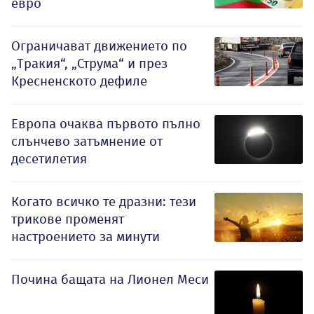
евро
Ограничават движението по
„Тракия“, „Струма“ и през
Кресненското дефиле
Европа очаква първото пълно
слънчево затъмнение от
десетилетия
Когато всичко те дразни: тези
трикове променят
настроението за минути
Почина бащата на Лионел Меси