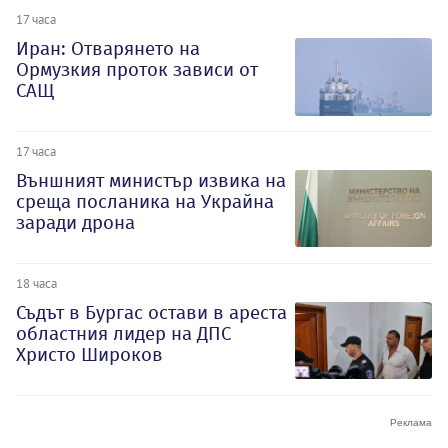
17 часа
Иран: Отварянето на
Ормузкия проток зависи от
САЩ
17 часа
Външният министър извика на
среща посланика на Украйна
заради дрона
18 часа
Съдът в Бургас остави в ареста
областния лидер на ДПС
Христо Широков