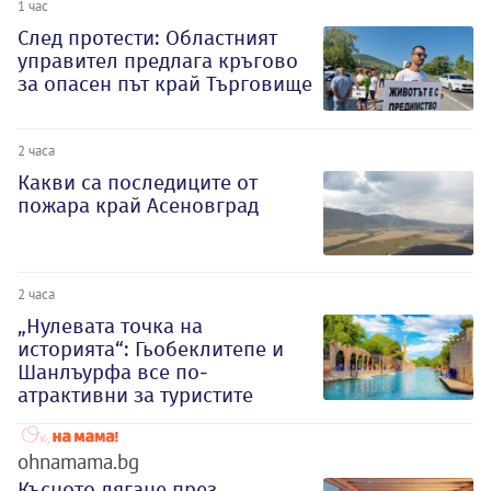
1 час
След протести: Областният
управител предлага кръгово
за опасен път край Търговище
2 часа
Какви са последиците от
пожара край Асеновград
2 часа
„Нулевата точка на
историята“: Гьобеклитепе и
Шанлъурфа все по-
атрактивни за туристите
ohnamama.bg
Късното лягане през