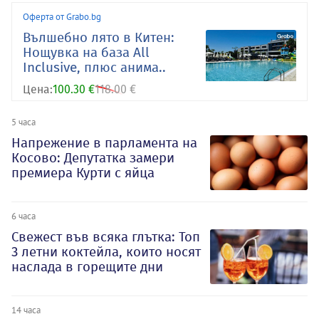
Оферта от Grabo.bg
Вълшебно лято в Китен:
Нощувка на база All
Inclusive, плюс анима..
Цена:
100.30 €
118.00 €
5 часа
Напрежение в парламента на
Косово: Депутатка замери
премиера Курти с яйца
6 часа
Свежест във всяка глътка: Топ
3 летни коктейла, които носят
наслада в горещите дни
14 часа