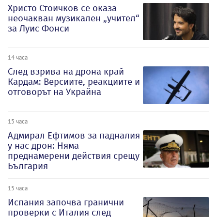
Христо Стоичков се оказа
неочакван музикален „учител“
за Луис Фонси
14 часа
След взрива на дрона край
Кардам: Версиите, реакциите и
отговорът на Украйна
15 часа
Адмирал Ефтимов за падналия
у нас дрон: Няма
преднамерени действия срещу
България
15 часа
Испания започва гранични
проверки с Италия след