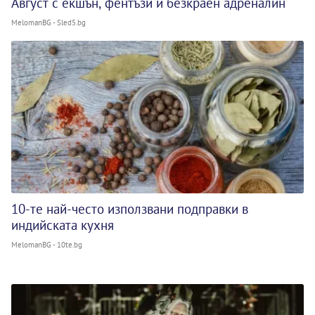
Август с екшън, фентъзи и безкраен адреналин
MelomanBG - Sled5.bg
10-те най-често използвани подправки в
индийската кухня
MelomanBG - 10te.bg