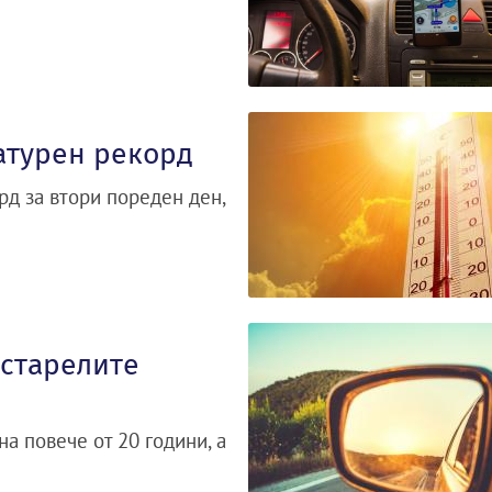
атурен рекорд
д за втори пореден ден,
остарелите
на повече от 20 години, а