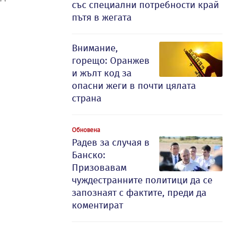
със специални потребности край
пътя в жегата
Внимание,
горещо: Оранжев
и жълт код за
опасни жеги в почти цялата
страна
Обновена
Радев за случая в
Банско:
Призовавам
чуждестранните политици да се
запознаят с фактите, преди да
коментират