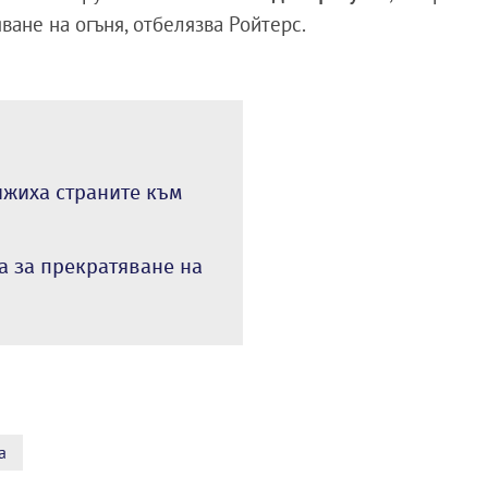
ване на огъня, отбелязва Ройтерс.
ижиха страните към
а за прекратяване на
а