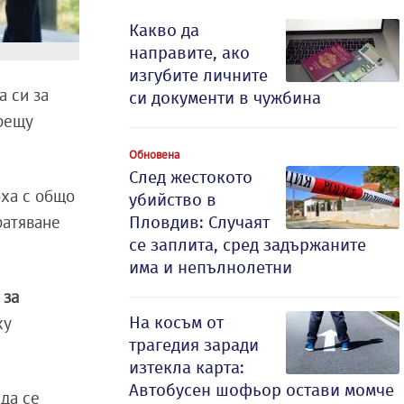
Какво да
направите, ако
изгубите личните
а си за
си документи в чужбина
срещу
Обновена
След жестокото
оха с общо
убийство в
ратяване
Пловдив: Случаят
се заплита, сред задържаните
има и непълнолетни
 за
На косъм от
ху
трагедия заради
изтекла карта:
Автобусен шофьор остави момче
 да се