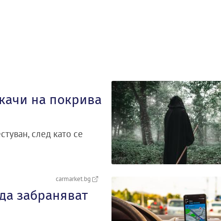
 качи на покрива
стуван, след като се
carmarket.bg
 да забраняват