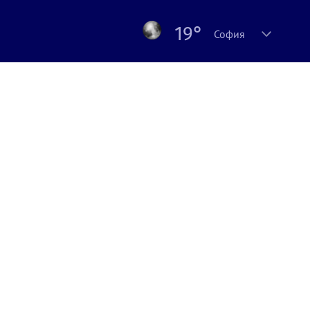
19°
София