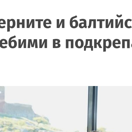
ерните и балтий
ебими в подкрепа