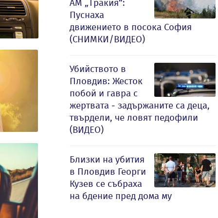
АМ „Тракия“:
Пуснаха
движението в посока София
(СНИМКИ/ВИДЕО)
Убийството в
Пловдив: Жесток
побой и гавра с
жертвата - задържаните са деца,
твърдели, че ловят педофили
(ВИДЕО)
Близки на убития
в Пловдив Георги
Кузев се събраха
на бдение пред дома му