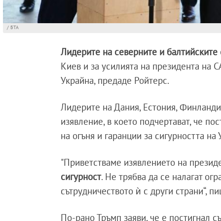
/ БТА
Лидерите на северните и балтийските
Киев и за усилията на президента на 
Украйна, предаде Ройтерс.
Лидерите на Дания, Естония, Финланди
изявление, в което подчертават, че по
на огъня и гаранции за сигурността на 
"Приветстваме изявлението на презид
сигурност
. Не трябва да се налагат о
сътрудничеството ѝ с други страни“, пи
По-рано Тръмп заяви, че е постигнал с