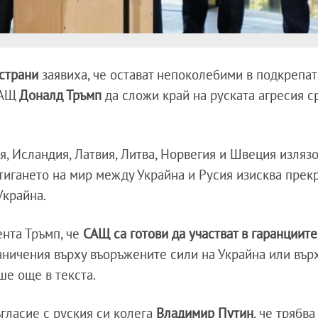
 страни
заявиха, че остават непоколебими в подкрепат
САЩ
Доналд Тръмп
да сложи край на руската агресия 
я, Исландия, Латвия, Литва, Норвегия и Швеция изляз
стигането на мир между Украйна и Русия изисква прек
Украйна.
ента Тръмп, че
САЩ са готови да участват в гаранциите
граничения върху въоръжените сили на Украйна или вър
ше още в текста.
ъгласие с руския си колега
Владимир Путин
, че трябва