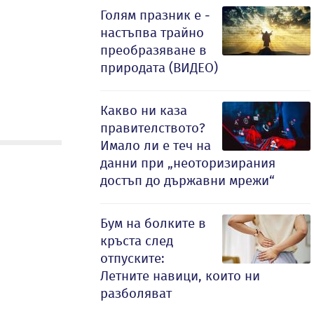
Голям празник е -
настъпва трайно
преобразяване в
природата (ВИДЕО)
Какво ни каза
правителството?
Имало ли е теч на
данни при „неоторизирания
достъп до държавни мрежи“
Бум на болките в
кръста след
отпуските:
Летните навици, които ни
разболяват