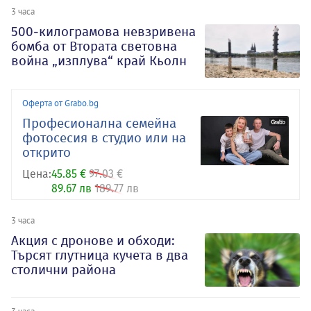
3 часа
500-килограмова невзривена
бомба от Втората световна
война „изплува“ край Кьолн
Оферта от Grabo.bg
Професионална семейна
фотосесия в студио или на
открито
Цена:
45.85 €
97.03 €
89.67 лв
189.77 лв
3 часа
Акция с дронове и обходи:
Търсят глутница кучета в два
столични района