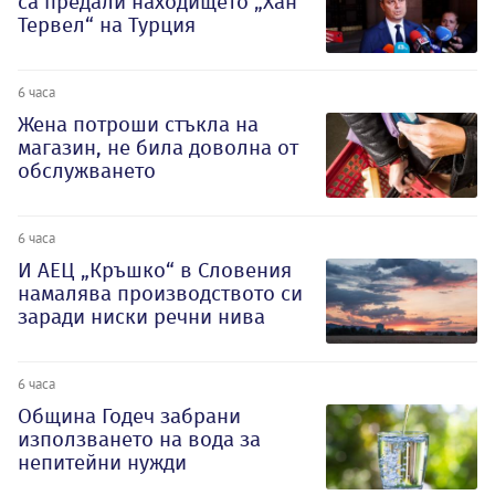
са предали находището „Хан
Тервел“ на Турция
6 часа
Жена потроши стъкла на
магазин, не била доволна от
обслужването
6 часа
И АЕЦ „Кръшко“ в Словения
намалява производството си
заради ниски речни нива
6 часа
Община Годеч забрани
използването на вода за
непитейни нужди