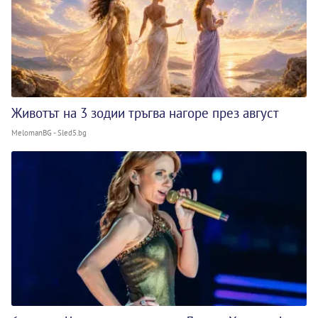
Животът на 3 зодии тръгва нагоре през август
MelomanBG - Sled5.bg