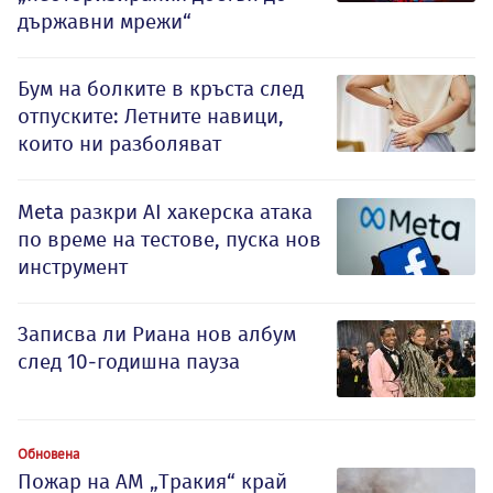
държавни мрежи“
Бум на болките в кръста след
отпуските: Летните навици,
които ни разболяват
Meta разкри AI хакерска атака
по време на тестове, пуска нов
инструмент
Записва ли Риана нов албум
след 10-годишна пауза
Обновена
Пожар на АМ „Тракия“ край