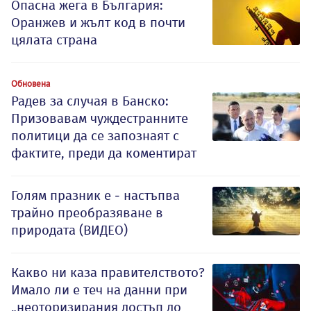
Опасна жега в България:
Оранжев и жълт код в почти
цялата страна
Обновена
Радев за случая в Банско:
Призовавам чуждестранните
политици да се запознаят с
фактите, преди да коментират
Голям празник е - настъпва
трайно преобразяване в
природата (ВИДЕО)
Какво ни каза правителството?
Имало ли е теч на данни при
„неоторизирания достъп до