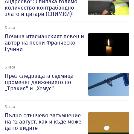
Андреево“: Спипаха голямо
количество контрабандно
злато и цигари (СНИМКИ)
3 часа
Почина италианският певец и
автор на песни Франческо
Гучини
3 часа
През следващата седмица
променят движението по
„Тракия“ и „Хемус“
3 часа
Пълно слънчево затъмнение
на 12 август, как и къде може
да го видите