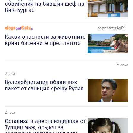
обвинения на бившия шеф на
ВиК-Бургас
dogsandcats.bg
Какви опасности за животните
крият басейните през лятото
2 часа
Великобритания обяви нов
пакет от санкции срещу Русия
2 часа
Оставиха в ареста издирван от
Турция мъж, осъден за