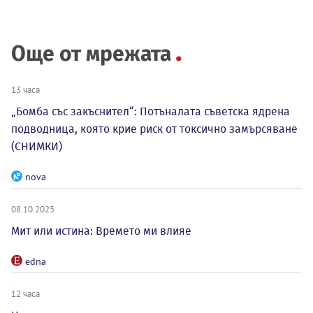
Още от мрежата
13 часа
„Бомба със закъснител“: Потъналата съветска ядрена
подводница, която крие риск от токсично замърсяване
(СНИМКИ)
nova
08.10.2025
Мит или истина: Времето ми влияе
edna
12 часа