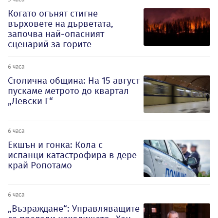
Когато огънят стигне
върховете на дърветата,
започва най-опасният
сценарий за горите
6 часа
Столична община: На 15 август
пускаме метрото до квартал
„Левски Г“
6 часа
Екшън и гонка: Кола с
испанци катастрофира в дере
край Ропотамо
6 часа
„Възраждане“: Управляващите