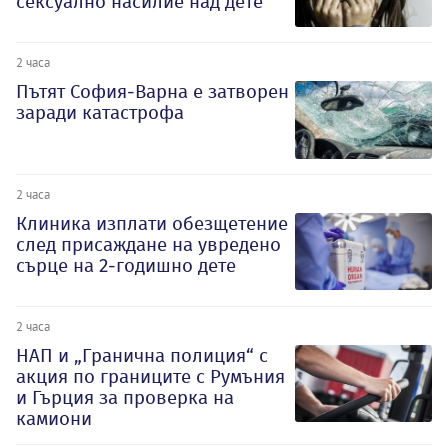
сексуално насилие над дете
2 часа
Пътят София-Варна е затворен
заради катастрофа
2 часа
Клиника изплати обезщетение
след присаждане на увредено
сърце на 2-годишно дете
2 часа
НАП и „Гранична полиция“ с
акция по границите с Румъния
и Гърция за проверка на
камиони