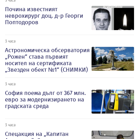
3 часа
Почина известният
неврохирург доц. д-р Георги
Поптодоров
3 часа
Астрономическа обсерватория
„Рожен“ става първият
носител на сертификата
„Звезден обект №1“ (СНИМКИ)
3 часа
София поема дълг от 367 млн.
евро за модернизирането на
градската среда
3 часа
Спецакция на „Капитан