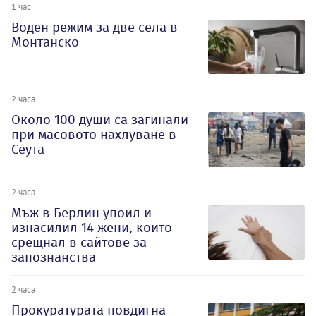
1 час
Воден режим за две села в
Монтанско
2 часа
Около 100 души са загинали
при масовото нахлуване в
Сеута
2 часа
Мъж в Берлин упоил и
изнасилил 14 жени, които
срещнал в сайтове за
запознанства
2 часа
Прокуратурата повдигна