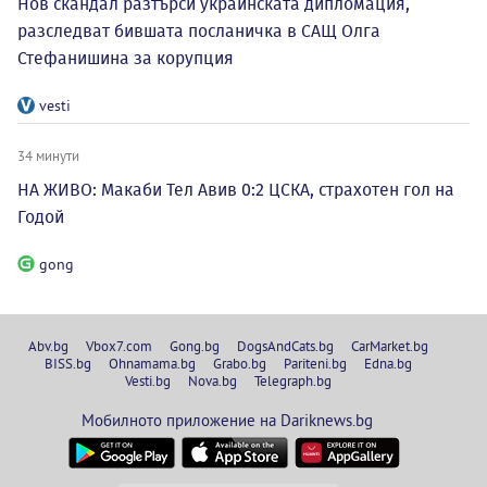
Нов скандал разтърси украинската дипломация,
разследват бившата посланичка в САЩ Олга
Стефанишина за корупция
vesti
34 минути
НА ЖИВО: Макаби Тел Авив 0:2 ЦСКА, страхотен гол на
Годой
gong
Abv.bg
Vbox7.com
Gong.bg
DogsAndCats.bg
CarMarket.bg
BISS.bg
Ohnamama.bg
Grabo.bg
Pariteni.bg
Edna.bg
Vesti.bg
Nova.bg
Telegraph.bg
Мобилното приложение на Dariknews.bg