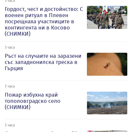
5 часа
Гордост, чест и достойнство: С
военен ритуал в Плевен
посрещнаха участниците в
контингента ни в Косово
(СНИМКИ)
5 часа
Ръст на случаите на заразени
със западнонилска треска в
Гърция
5 часа
Пожар избухна край
тополовградско село
(СНИМКИ)
5 часа