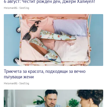
6 август: Честит рожден ден, Джери Халиуел!
MelomanBG - Sled5.bg
Трикчета за красота, подходящи за вечно
пътуващи жени
MelomanBG - Sled5.bg