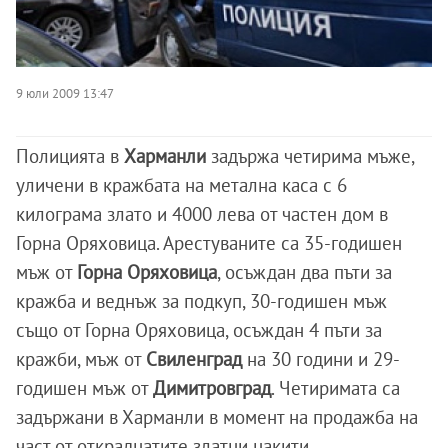
9 юли 2009 13:47
Полицията в
Харманли
задържа четирима мъже,
уличени в кражбата на метална каса с 6
килограма злато и 4000 лева от частен дом в
Горна Оряховица. Арестуваните са 35-годишен
мъж от
Горна Оряховица
, осъждан два пъти за
кражба и веднъж за подкуп, 30-годишен мъж
също от Горна Оряховица, осъждан 4 пъти за
кражби, мъж от
Свиленград
на 30 години и 29-
годишен мъж от
Димитровград
. Четиримата са
задържани в Харманли в момент на продажба на
част от откраднатите златни накити.