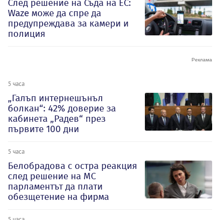
След решение на Съда на ЕС:
Waze може да спре да
предупреждава за камери и
полиция
5 часа
„Галъп интернешънъл
болкан“: 42% доверие за
кабинета „Радев“ през
първите 100 дни
5 часа
Белобрадова с остра реакция
след решение на МС
парламентът да плати
обезщетение на фирма
5 часа