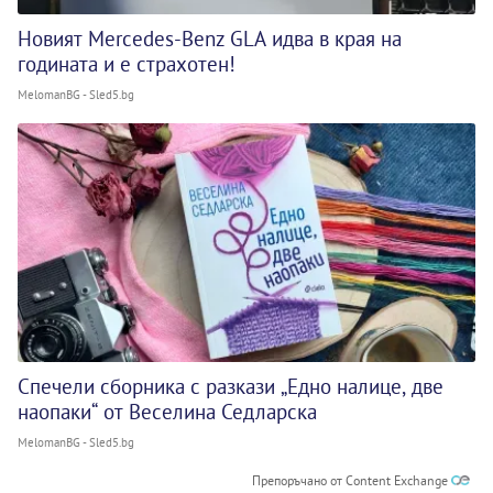
Новият Mercedes-Benz GLA идва в края на
годината и е страхотен!
MelomanBG - Sled5.bg
Спечели сборника с разкази „Едно налице, две
наопаки“ от Веселина Седларска
MelomanBG - Sled5.bg
Препоръчано от Content Exchange