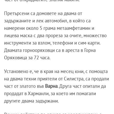
Претърсени са домовете на двама от
задържаните и лек автомобил, в който са
намерени около 5 грама метаамфетамин и
лицева маска с два прореза за очите, множество
инструменти за взлом, телефони и сим-карти.
Двамата горнооряховци са в ареста в Горна
Оряховица за 72 часа.
Установено е, че в края на месец юни, с помощта
на двама техни приятели от Силистра, са продали
част от златото във
Варна
. Друга част опитали да
продадат в Харманли, за което им помагали
другите двама задържани.