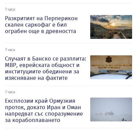
7 часа
Разкритият на Перперикон
скален саркофаг е бил
ограбен още в древността
7 часа
Случаят в Банско се разплита:
МВР, еврейската общност и
институциите обединени за
изясняване на фактите
7 часа
Експлозии край Ормузкия
проток, докато Иран и Оман
напредват със споразумение
за корабоплаването