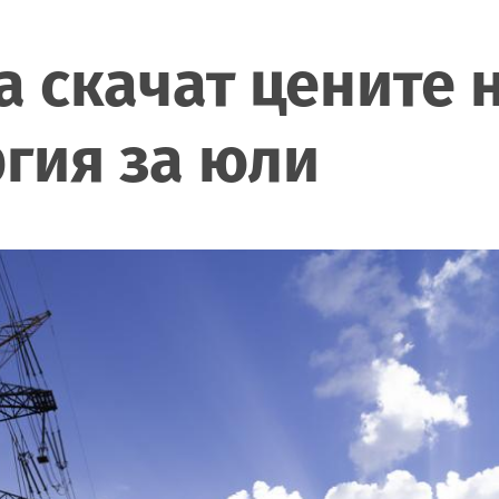
а скачат цените н
гия за юли