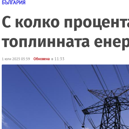
БЪЛГАРИЯ
С колко процент
топлинната енер
в 11:33
1 юли 2025 05:59
Обновена