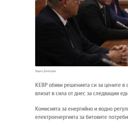
Георги Димитров
КЕВР обяви решенията си за цените в с
влизат в сила от днес за следващия е
Комисията за енергийно и водно регул
електроенергията за битовите потреби