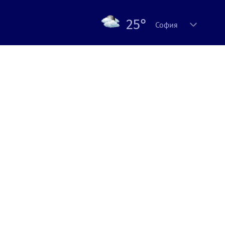
25°
София