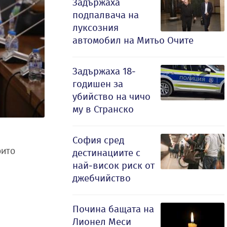
Задържаха
подпалвача на
луксозния
автомобил на Митьо Очите
Задържаха 18-
годишен за
убийство на чичо
му в Странско
София сред
оито
дестинациите с
най-висок риск от
джебчийство
Почина бащата на
Лионел Меси