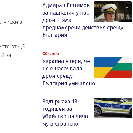
Адмирал Ефтимов
за падналия у нас
дрон: Няма
о-ниски в
преднамерени действия срещу
България
ето от 4,5
Обновена
2% за
Украйна увери, че
не е насочвала
дрон срещу
България умишлено
Задържаха 18-
годишен за
убийство на чичо
му в Странско