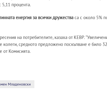
с 5,11 процента.
линната енергия за всички дружества
са с около 5% п
есения на потребителите, казаха от КЕВР. "Увеличени
те колеги, средното предложено поскъпване е било 3
ще от Комисията.
амен Младеновски