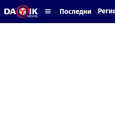
Реги
Последни