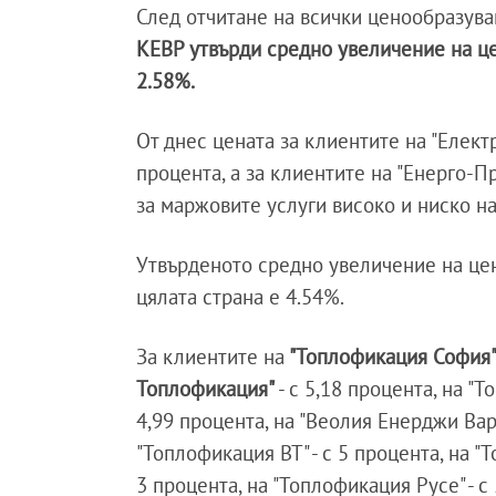
След отчитане на всички ценообразув
КЕВР утвърди средно увеличение на ц
2.58%.
От днес цената за клиентите на "Елект
процента, а за клиентите на "Енерго-Пр
за маржовите услуги високо и ниско н
Утвърденото средно увеличение на цен
цялата страна е 4.54%.
За клиентите на
"Топлофикация София
Топлофикация"
- с 5,18 процента, на "
4,99 процента, на "Веолия Енерджи Варн
"Топлофикация ВТ" - с 5 процента, на "Т
3 процента, на "Топлофикация Русе" - с 