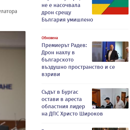
не е насочвала
улатора
дрон срещу
България умишлено
Обновена
Премиерът Радев:
Дрон нахлу в
българското
въздушно пространство и се
взриви
Съдът в Бургас
остави в ареста
областния лидер
на ДПС Христо Широков