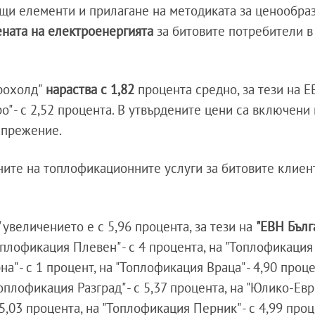
ащи елементи и прилагане на методиката за ценообра
ената на електроенергията
за битовите потребители в
рохолд"
нараства с 1,82
процента средно, за тези на ЕВ
о" - с 2,52 процента. В утвърдените цени са включени
апрежение.
ите на топлофикационните услуги за битовите клиен
"
увеличението е с 5,96 процента, за тези на
"ЕВН Бълг
Топлофикация Плевен" - с 4 процента, на "Топлофикация Б
а" - с 1 процент, на "Топлофикация Враца" - 4,90 проце
оплофикация Разград" - с 5,37 процента, на "Юлико-Евр
5,03 процента, на "Топлофикация Перник" - с 4,99 проц