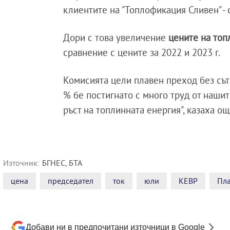
клиентите на "Топлофикация Сливен" - 
Дори с това увеличение
цените на топ
сравнение с цените за 2022 и 2023 г.
Комисията цели плавен преход без сътр
% бе постигнато с много труд от наши
ръст на топлинната енергия", казаха о
Източник:
БГНЕС, БТА
цена
председател
ток
юли
КЕВР
Пл
Добави ни в предпочитани източници в Google