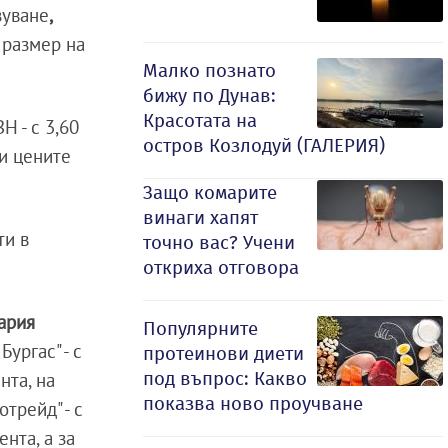
зуване
,
 размер на
Малко познато
бижу по Дунав:
Красотата на
Н - с 3,60
остров Козлодуй (ГАЛЕРИЯ)
 и цените
Защо комарите
винаги хапят
ти в
точно вас? Учени
откриха отговора
ария
Популярните
ургас" - с
протеинови диети
под въпрос: Какво
нта, на
показва ново проучване
отрейд" - с
ента, а за