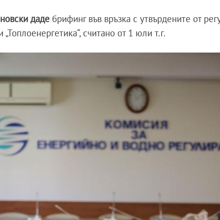
новски даде
брифинг във връзка с утвърдените от рег
 „Топлоенергетика“, считано от 1 юли т.г.