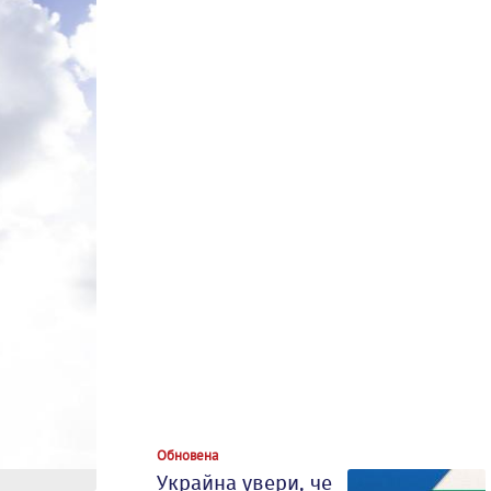
Обновена
Украйна увери, че