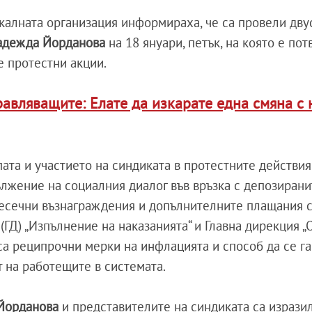
калната организация информираха, че са провели дву
адежда Йорданова
на 18 януари, петък, на която е по
е протестни акции.
авляващите: Елате да изкарате една смяна с 
ата и участието на синдиката в протестните действия
ължение на социалния диалог във връзка с депозирани
месечни възнаграждения и допълнителните плащания 
(ГД) „Изпълнение на наказанията“ и Главна дирекция „О
са реципрочни мерки на инфлацията и способ да се г
 на работещите в системата.
Йорданова
и представителите на синдиката са изрази