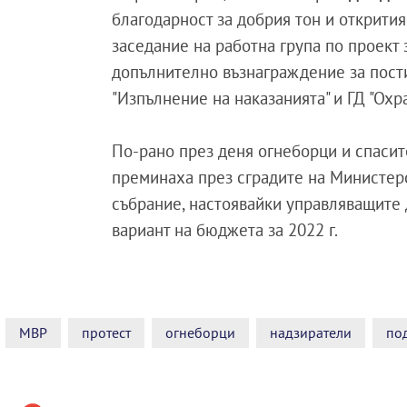
благодарност за добрия тон и открити
заседание на работна група по проект
допълнително възнаграждение за пости
"Изпълнение на наказанията" и ГД "Охр
По-рано през деня огнеборци и спасите
преминаха през сградите на Министер
събрание, настоявайки управляващите 
вариант на бюджета за 2022 г.
МВР
протест
огнеборци
надзиратели
по