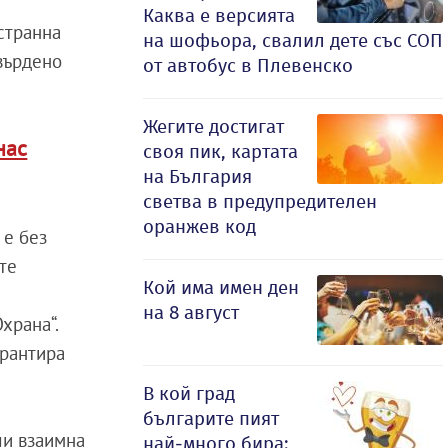
Каква е версията
странна
на шофьора, свалил дете със СОП
твърдено
от автобус в Плевенско
Жегите достигат
нас
своя пик, картата
на България
светва в предупредителен
оранжев код
 е без
те
Кой има имен ден
с
на 8 август
храна“.
арантира
В кой град
българите пият
ли взаимна
най-много бира: