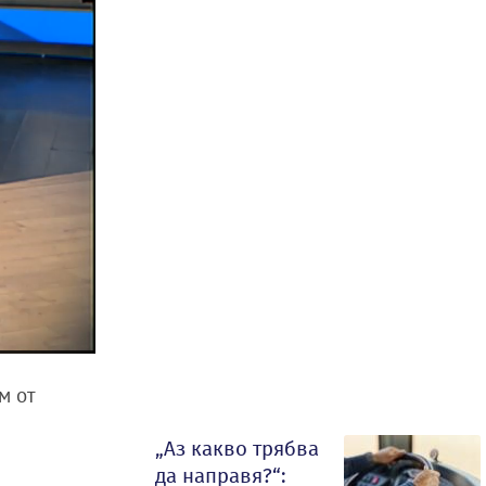
м от
„Аз какво трябва
да направя?“: