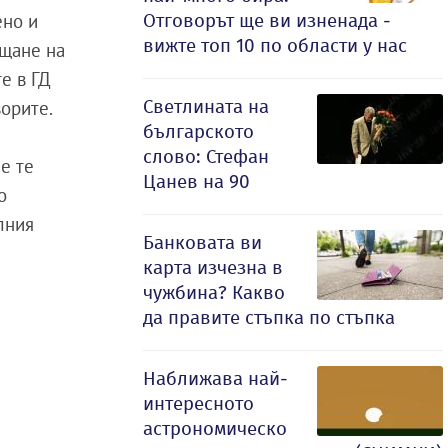
Отговорът ще ви изненада -
ено и
вижте топ 10 по области у нас
ащане на
е в ГД
Светлината на
ворите.
българското
слово: Стефан
е те
Цанев на 90
о
лния
Банковата ви
карта изчезна в
чужбина? Какво
да правите стъпка по стъпка
Наближава най-
интересното
астрономическо