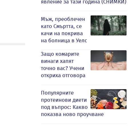
явление за тази година (СНИМКИ)
Мъж, преоблечен
като Смъртта, се
качи на покрива
на болница в Уелс
Защо комарите
винаги хапят
точно вас? Учени
откриха отговора
Популярните
протеинови диети
под въпрос: Какво
показва ново проучване