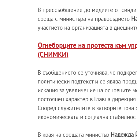
В прессъобщение до медиите от синди
среща с министъра на правосъдието
Н
участието на организацията в днешнит
Огнеборците на протеста към упр
(СНИМКИ)
В съобщението се уточнява, че подкреп
политически подтекст и се явява прод
искания за увеличение на основните 
постоянен характер в Главна дирекция 
Според служителите в затворите това 
икономическата и социална стабилност
В края на срещата министър
Надежда 