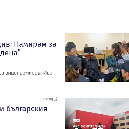
див: Намирам за
„деца”
иса вицепремиерът Иво
biss.bg
и българския