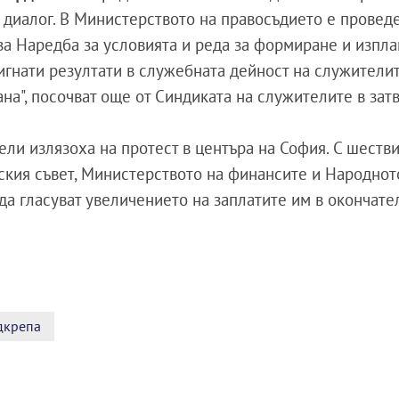
я диалог. В Министерството на правосъдието е провед
 за Наредба за условията и реда за формиране и изпл
гнати резултати в служебната дейност на служителит
ана", посочват още от Синдиката на служителите в зат
ли излязоха на протест в центъра на София. С шестви
ския съвет, Министерството на финансите и Народнот
да гласуват увеличението на заплатите им в окончате
дкрепа