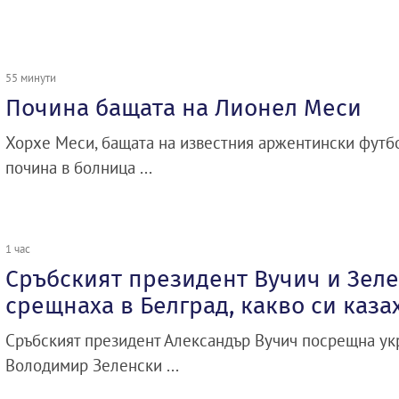
55 минути
Почина бащата на Лионел Меси
Хорхе Меси, бащата на известния аржентински футб
почина в болница ...
1 час
Сръбският президент Вучич и Зеле
срещнаха в Белград, какво си каза
Сръбският президент Александър Вучич посрещна ук
Володимир Зеленски ...