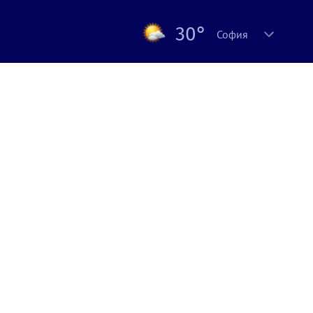
30°
София