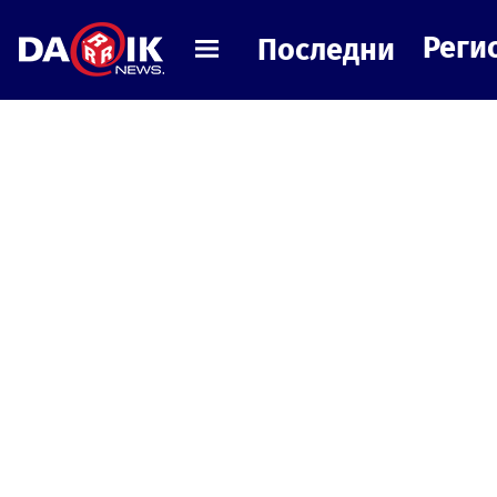
Реги
Последни