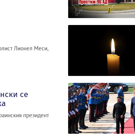
олист Лионел Меси,
нски се
ха
раинския президент