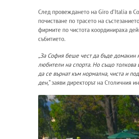
След провеждането на Giro d’Italia в С
почистване по трасето на състезаниет
фирмите по чистота координираха дей
събитието.
„За София беше чест да бъде домакин на
любители на спорта. Но също толкова в
да се върнат към нормална, чиста и по
ден,
“ заяви директорът на Столичния 