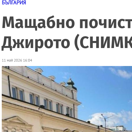
БЪЛГАРИЯ
Мащабно почиств
Джирото (СНИМК
11 май 2026 16:04