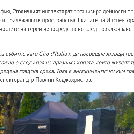
офия,
Столичният инспекторат
организира дейности по
о и прилежащите пространства. Екипите на Инспектор
ностите на терен непосредствено след приключванет
 събитие като Giro d’Italia и да посрещне хиляди гос
ажно е след края на празника хората, които живеят ту
дредена градска среда. Това е ангажиментът ни към гр
инспекторат д-р Павлин Коджахристов.