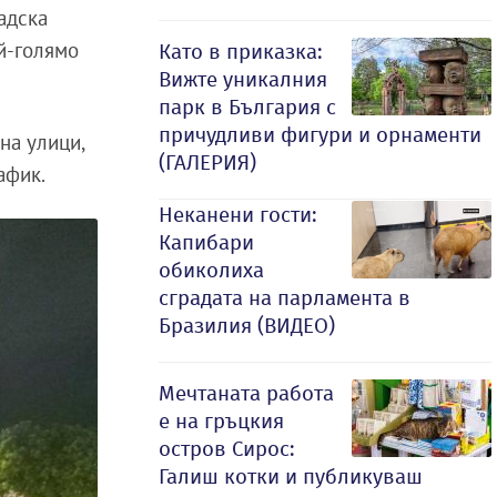
адска
ай-голямо
Като в приказка:
Вижте уникалния
парк в България с
причудливи фигури и орнаменти
на улици,
(ГАЛЕРИЯ)
афик.
Неканени гости:
Капибари
обиколиха
сградата на парламента в
Бразилия (ВИДЕО)
Мечтаната работа
е на гръцкия
остров Сирос:
Галиш котки и публикуваш