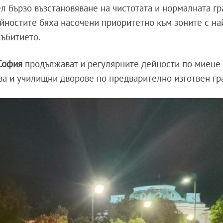
ел бързо възстановяване на чистотата и нормалната гр
ейностите бяха насочени приоритетно към зоните с н
събитието.
София
продължават и регулярните дейности по миене 
ва и училищни дворове по предварително изготвен гр