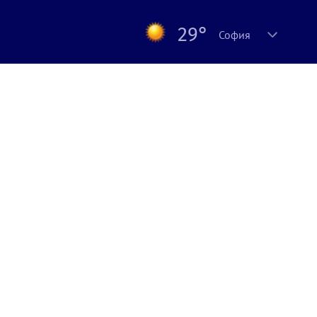
29°
София