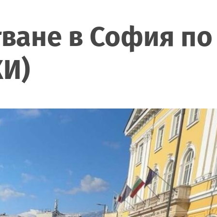
ане в София по 
И)