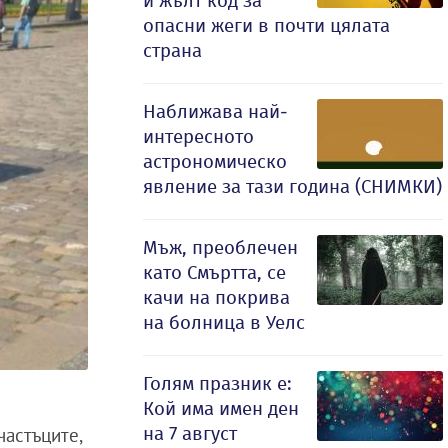
и жълт код за
опасни жеги в почти цялата
страна
Наближава най-
интересното
астрономическо
явление за тази година (СНИМКИ)
Мъж, преоблечен
като Смъртта, се
качи на покрива
на болница в Уелс
Голям празник е:
Кой има имен ден
на 7 август
частъците,