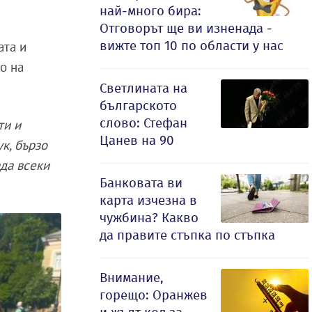
най-много бира:
Отговорът ще ви изненада -
вижте топ 10 по области у нас
ата и
о на
Светлината на
българското
слово: Стефан
ти и
Цанев на 90
к, бързо
ада всеки
Банковата ви
карта изчезна в
чужбина? Какво
да правите стъпка по стъпка
Внимание,
горещо: Оранжев