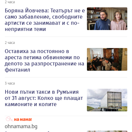
2 часа
Боряна Йовчева: Театърът не е
само забавление, свободните
артисти се занимават и с по-
неприятни теми
2 часа
Оставиха за постоянно в
ареста петима обвиняеми по
делото за разпространение на
фентанил
3 часа
Нови пътни такси в Румъния
от 31 август: Колко ще плащат
камионите и колите
ohnamama.bg