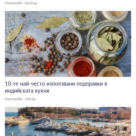
MelomanBG - Sled5.bg
10-те най-често използвани подправки в
индийската кухня
MelomanBG - 10te.bg