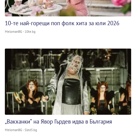
10-те най-горещи поп фолк хита за юли 2026
MelomanBG - 10te.bg
„Вакханки“ на Явор Гърдев идва в България
MelomanBG - Sled5.bg