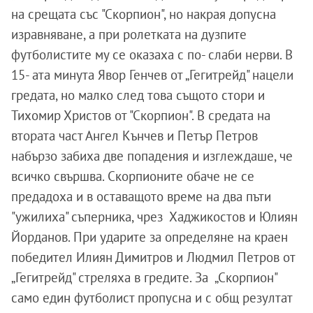
на срещата със "Скорпион", но накрая допусна
изравняване, а при ролетката на дузпите
футболистите му се оказаха с по- слаби нерви. В
15- ата минута Явор Генчев от „Гегитрейд" нацели
гредата, но малко след това същото стори и
Тихомир Христов от "Скорпион". В средата на
втората част Ангел Кънчев и Петър Петров
набързо забиха две попадения и изглеждаше, че
всичко свършва. Скорпионите обаче не се
предадоха и в оставащото време на два пъти
"ужилиха" съперника, чрез Хаджикостов и Юлиян
Йорданов. При ударите за определяне на краен
победител Илиян Димитров и Людмил Петров от
„Гегитрейд" стреляха в гредите. За „Скорпион"
само един футболист пропусна и с общ резултат