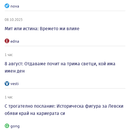
nova
08.10.2025
Мит или истина: Времето ми влияе
edna
1 час
8 август: Отдаваме почит на трима светци, кой има
имен ден
vesti
1 час
С трогателно послание: Историческа фигура за Левски
обяви край на кариерата си
gong