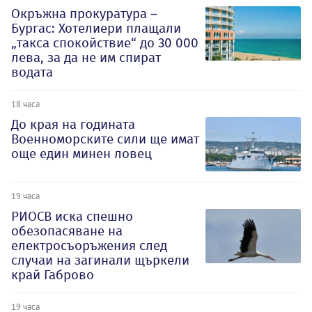
Окръжна прокуратура –
Бургас: Хотелиери плащали
„такса спокойствие“ до 30 000
лева, за да не им спират
водата
18 часа
До края на годината
Военноморските сили ще имат
още един минен ловец
19 часа
РИОСВ иска спешно
обезопасяване на
електросъоръжения след
случаи на загинали щъркели
край Габрово
19 часа