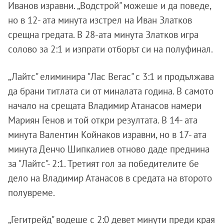
Иванов изравни. „Водстрой" можеше и да поведе,
но в 12- ата минута изстрел на Иван Златков
срещна гредата. В 28-ата минута Златков игра
солово за 2:1 и изпрати отборът си на полуфинал.
„Лайтс" елиминира "Лас Вегас" с 3:1 и продължава
да брани титлата си от миналата година. В самото
начало на срещата Владимир Атанасов намери
Мариян Генов и той откри резултата. В 14- ата
минута Валентин Койнаков изравни, но в 17- ата
минута Денчо Шипкалиев отново даде преднина
за "Лайтс"- 2:1. Третият гол за победителите бе
дело на Владимир Атанасов в средата на второто
полувреме.
„Гегитрейд" водеше с 2:0 девет минути преди края