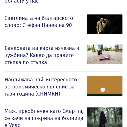
области у нас
Светлината на българското
слово: Стефан Цанев на 90
Банковата ви карта изчезна в
чужбина? Какво да правите
стъпка по стъпка
Наближава най-интересното
астрономическо явление за
тази година (СНИМКИ)
Мъж, преоблечен като Смъртта,
се качи на покрива на болница
в Уелс