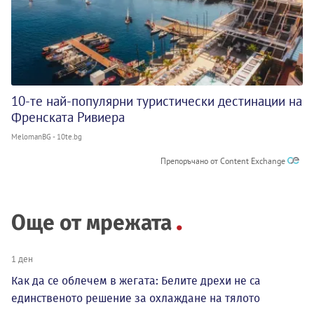
10-те най-популярни туристически дестинации на
Френската Ривиера
MelomanBG - 10te.bg
Препоръчано от Content Exchange
Още от мрежата
1 ден
Как да се облечем в жегата: Белите дрехи не са
единственото решение за охлаждане на тялото