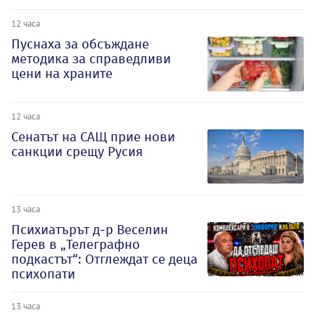
12 часа
Пуснаха за обсъждане
методика за справедливи
цени на храните
12 часа
Сенатът на САЩ прие нови
санкции срещу Русия
13 часа
Психиатърът д-р Веселин
Герев в „Телеграфно
подкастът“: Отглеждат се деца
психопати
13 часа