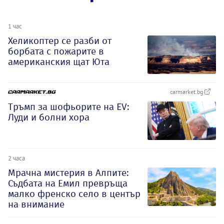
1 час
Хеликоптер се разби от
борбата с пожарите в
американския щат Юта
carmarket.bg
Тръмп за шофьорите на EV:
Луди и болни хора
2 часа
Мрачна мистерия в Алпите:
Съдбата на Емил превръща
малко френско село в център
на внимание