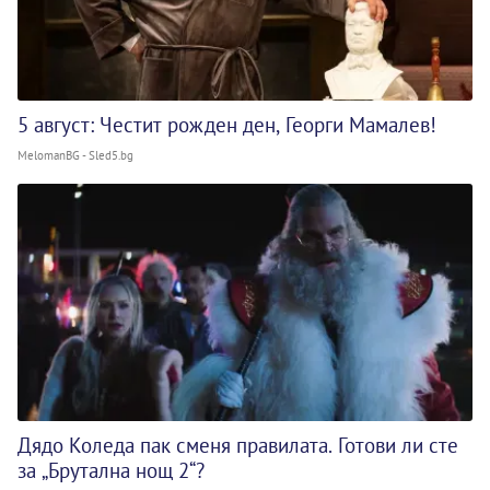
5 август: Честит рожден ден, Георги Мамалев!
MelomanBG - Sled5.bg
Дядо Коледа пак сменя правилата. Готови ли сте
за „Брутална нощ 2“?