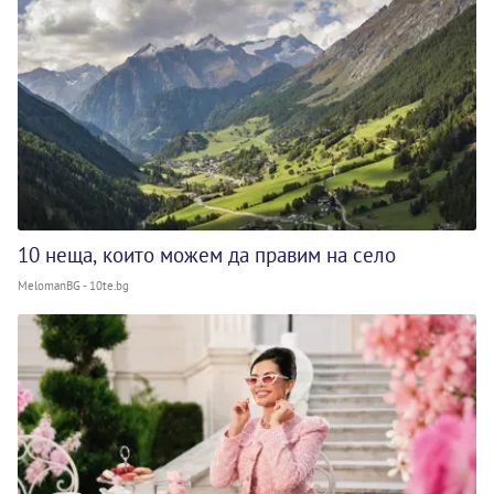
10 неща, които можем да правим на село
MelomanBG - 10te.bg