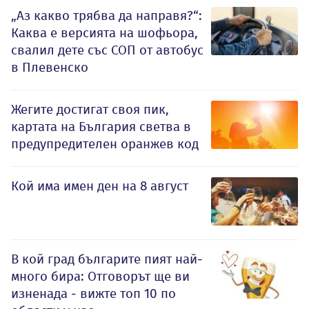
„Аз какво трябва да направя?“:
Каква е версията на шофьора,
свалил дете със СОП от автобус
в Плевенско
Жегите достигат своя пик,
картата на България светва в
предупредителен оранжев код
Кой има имен ден на 8 август
В кой град българите пият най-
много бира: Отговорът ще ви
изненада - вижте топ 10 по