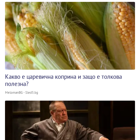
Какво е царевична коприна и защо е толкова
полезна?
MelomanBG - Sled5.bg