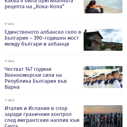
каква е била оригиналната
рецепта на „Кока-Кола“
4 часа
Единственото албанско село в
България – 390-годишен мост
между българи и албанци
4 часа
Честват 147 години
Военноморски сили на
Република България във
Варна
5 часа
Италия и Испания в спор
заради граничния контрол
след мигрантския наплив към
Сеута