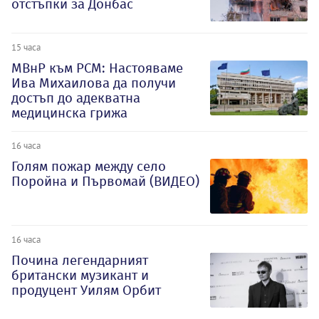
отстъпки за Донбас
15 часа
МВнР към РСМ: Настояваме
Ива Михаилова да получи
достъп до адекватна
медицинска грижа
16 часа
Голям пожар между село
Поройна и Първомай (ВИДЕО)
16 часа
Почина легендарният
британски музикант и
продуцент Уилям Орбит