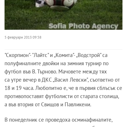
5 февруари 2013 09:58
"Скорпион"- "Лайтс" и „Комита"- „Водстрой" са
полуфиналните двойки на зимния турнир по
футбол във В. Търново. Мачовете между тях
са утре вечер в ДКС „Васил Левски", съответно от
18 и 19 часа. Любопитно е, че в първия сблъсък се
противопоставят футболисти от старата столица,
а във втория от Свищов и Павликени.
В понеделник се проведоха осминафиналите,