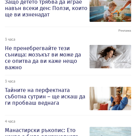
Защо детето трябва да играе
навън всеки ден: Ползи, които
ще ви изненадат
3 часа
Не пренебрегвайте тези
сънища: мозъкът ви може да
се опитва да ви каже нещо
важно
3 часа
Тайните на перфектната
съботна сутрин – ще искаш да
ги пробваш веднага
4 часа
Манастирски ръкопис: Ето