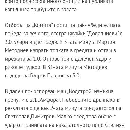
които поднесоха много емоции на публиката
изпълнила трибуните в залата.
Отборът на „Комита" постигна най- убедителната
победа за вечерта, отстранявайки "Долапчиеви" с
3:0, удари и две греди. В 5- ата минута Мартин
Методиев изпрати топката в гредата и оттам в
мрежата за 1:0. Отново той с далечен удар и
рикошет удвои. В 31- ата минута Методиев
подаде на Георги Павлов за 3:0.
В далеч по- оспорван мач „Водстрой" измъкна
пречупи с 2:1 „Амфора". Победените дръпнаха в
резултата още във 2- ата минута след автогол на
Светослав Димитров. Малко след това обаче с
удар от границата на наказателното поле Стилиян