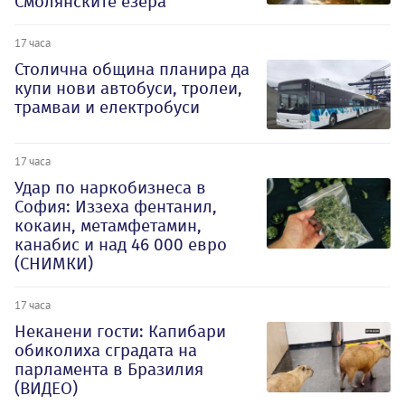
Смолянските езера
17 часа
Столична община планира да
купи нови автобуси, тролеи,
трамваи и електробуси
17 часа
Удар по наркобизнеса в
София: Иззеха фентанил,
кокаин, метамфетамин,
канабис и над 46 000 евро
(СНИМКИ)
17 часа
Неканени гости: Капибари
обиколиха сградата на
парламента в Бразилия
(ВИДЕО)