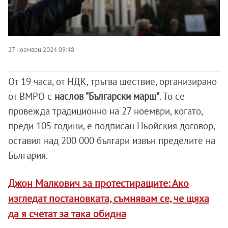
27 ноември 2024 09:48
От 19 часа, от НДК, тръгва шествие, организирано
от ВМРО с
наслов "Български марш"
. То се
провежда традиционно на 27 ноември, когато,
преди 105 години, е подписан Ньойския договор,
оставил над 200 000 българи извън пределите на
България.
Джон Малкович за протестиращите: Ако
изгледат постановката, съмнявам се, че щяха
да я счетат за така обидна