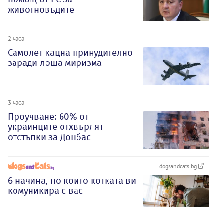
животновъдите
2 часа
Самолет кацна принудително
заради лоша миризма
3 часа
Проучване: 60% от
украинците отхвърлят
отстъпки за Донбас
dogsandcats.bg
6 начина, по които котката ви
комуникира с вас