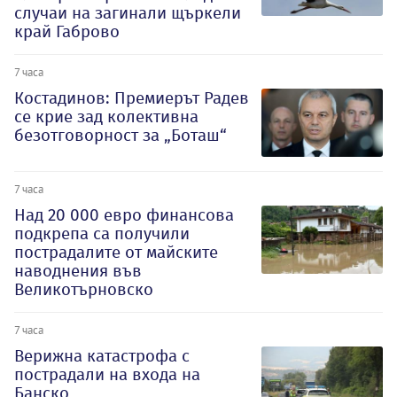
случаи на загинали щъркели
край Габрово
7 часа
Костадинов: Премиерът Радев
се крие зад колективна
безотговорност за „Боташ“
7 часа
Над 20 000 евро финансова
подкрепа са получили
пострадалите от майските
наводнения във
Великотърновско
7 часа
Верижна катастрофа с
пострадали на входа на
Банско