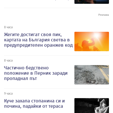
8 часа
Жегите достигат своя пик,
картата на България светва в
предупредителен оранжев код
8 часа
Частично бедствено
положение в Перник заради
пропаднал път
9 часа
Куче захапа стопанина си и
почина, падайки от тераса