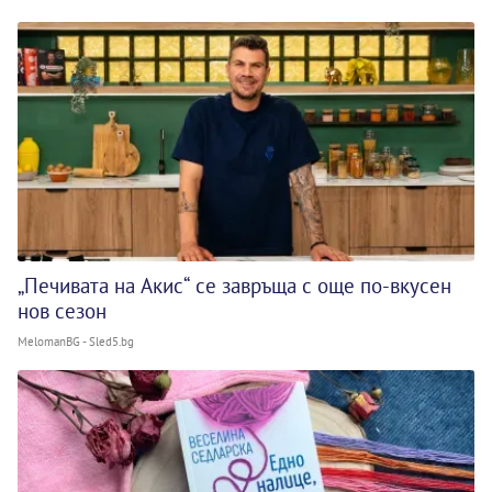
„Печивата на Акис“ се завръща с още по-вкусен
нов сезон
MelomanBG - Sled5.bg