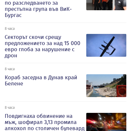
по разследването за
престъпна група във ВиК-
Бургас
8 часа
Секторът скочи срещу
предложението за над 15 000
евро глоба за нарушение с
дрон
8 часа
Кораб заседна в Дунав край
Белене
8 часа
Повдигнаха обвинение на
мъж, шофирал 3,13 промила
алкохол по столичен булевард