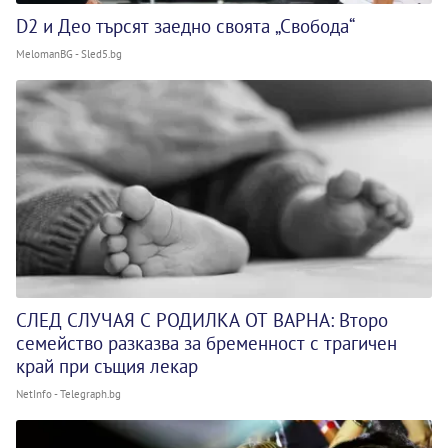
D2 и Део търсят заедно своята „Свобода“
MelomanBG - Sled5.bg
СЛЕД СЛУЧАЯ С РОДИЛКА ОТ ВАРНА: Второ
семейство разказва за бременност с трагичен
край при същия лекар
NetInfo - Telegraph.bg