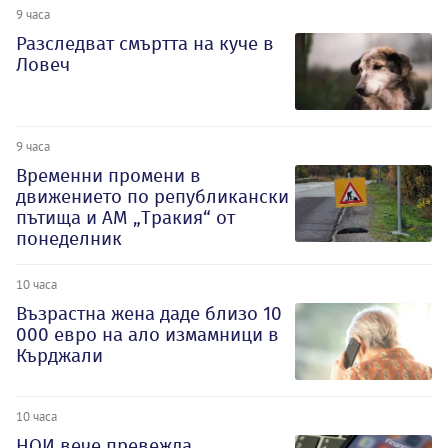
9 часа
Разследват смъртта на куче в
Ловеч
9 часа
Временни промени в
движението по републикански
пътища и АМ „Тракия“ от
понеделник
10 часа
Възрастна жена даде близо 10
000 евро на ало измамници в
Кърджали
10 часа
НОИ вече превежда