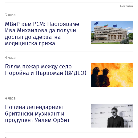
3 часа
МВнР към РСМ: Настояваме
Ива Михаилова да получи
достъп до адекватна
медицинска грижа
4 часа
Голям пожар между село
Поройна и Първомай (ВИДЕО)
4 часа
Почина легендарният
британски музикант и
продуцент Уилям Орбит