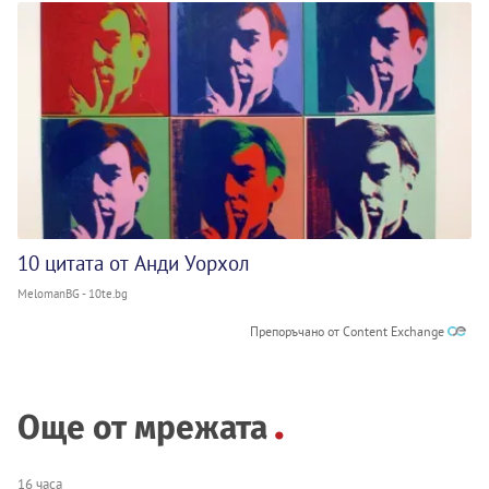
10 цитата от Анди Уорхол
MelomanBG - 10te.bg
Препоръчано от Content Exchange
Още от мрежата
16 часа