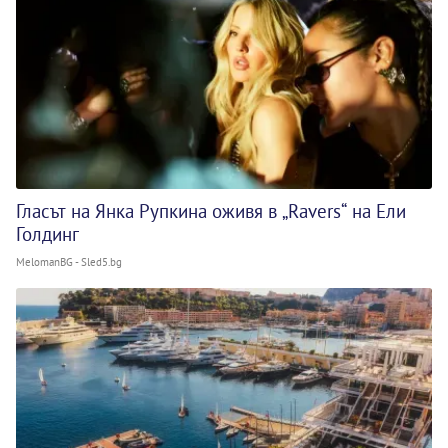
Гласът на Янка Рупкина оживя в „Ravers“ на Ели
Голдинг
MelomanBG - Sled5.bg