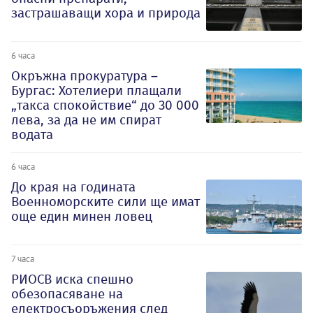
застрашаващи хора и природа
6 часа
Окръжна прокуратура –
Бургас: Хотелиери плащали
„такса спокойствие“ до 30 000
лева, за да не им спират
водата
6 часа
До края на годината
Военноморските сили ще имат
още един минен ловец
7 часа
РИОСВ иска спешно
обезопасяване на
електросъоръжения след