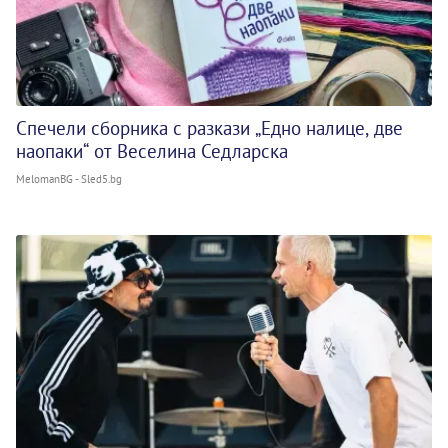
Спечели сборника с разкази „Едно налице, две
наопаки“ от Веселина Седларска
MelomanBG - Sled5.bg