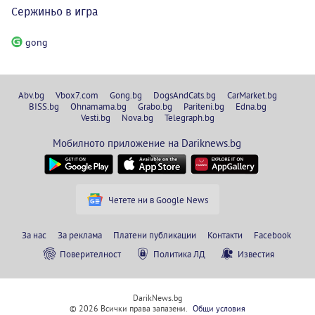
Сержиньо в игра
gong
Abv.bg
Vbox7.com
Gong.bg
DogsAndCats.bg
CarMarket.bg
BISS.bg
Ohnamama.bg
Grabo.bg
Pariteni.bg
Edna.bg
Vesti.bg
Nova.bg
Telegraph.bg
Мобилното приложение на Dariknews.bg
Четете ни в Google News
За нас
За реклама
Платени публикации
Контакти
Facebook
Поверителност
Политика ЛД
Известия
DarikNews.bg
© 2026 Всички права запазени.
Общи условия