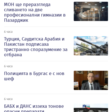
МОН ще преразгледа
сливането на две
професионални гимназии в
Пазарджик
6 часа
Турция, Саудитска Арабия и
Пакистан подписаха
тристранно споразумение за
отбрана
6 часа
Полицията в Бургас е с нов
шеф
6 часа
БАБХ и ДАНС иззеха тонове
опасни препарати,