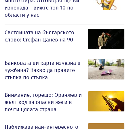
много бира: Отговорът ще ви
изненада - вижте топ 10 по
области у нас
Светлината на българското
слово: Стефан Цанев на 90
Банковата ви карта изчезна в
чужбина? Какво да правите
стъпка по стъпка
Внимание, горещо: Оранжев и
жълт код за опасни жеги в
почти цялата страна
Наближава най-интересното