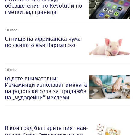
обезщетения по Revolut и по
сметки зад граница
10 часа
Огнище на африканска чума
по свинете във Варнанско
10 часа
Бъдете внимателни:
Измамници използват имената
на родопски села за продажба
на „чудодейни“ мехлеми
В кой град българите пият най-