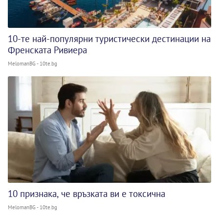
10-те най-популярни туристически дестинации на
Френската Ривиера
MelomanBG - 10te.bg
10 признака, че връзката ви е токсична
MelomanBG - 10te.bg