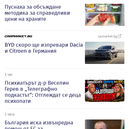
Пуснаха за обсъждане
методика за справедливи
цени на храните
carmarket.bg
BYD скоро ще изпревари Dacia
и Citroеn в Германия
1 час
Психиатърът д-р Веселин
Герев в „Телеграфно
подкастът“: Отглеждат се деца
психопати
2 часа
България иска извънредна
помощ от ЕС за