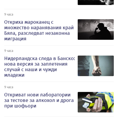
9 часа
Откриха мароканец с
множество наранявания край
Бяла, разследват незаконна
миграция
9 часа
Нидерландска следа в Банско:
нова версия за заплетения
случай с наши и чужди
младежи
9 часа
Откриват нови лаборатории
за тестове за алкохол и дрога
при шофьори