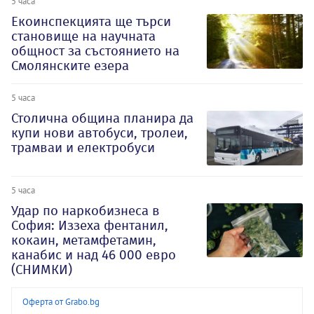
5 часа
Екоинспекцията ще търси
становище на научната
общност за състоянието на
Смолянските езера
5 часа
Столична община планира да
купи нови автобуси, тролеи,
трамваи и електробуси
5 часа
Удар по наркобизнеса в
София: Иззеха фентанил,
кокаин, метамфетамин,
канабис и над 46 000 евро
(СНИМКИ)
Оферта от Grabo.bg