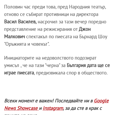
Половин час преди това, пред Народния театър,
отново се събират противници на директора
Васил Василев,
насрочил за тази вечер поредно
представление на режисирания от
Джон
Малкович
спектакъл по пиесата на Бърнард Шоу
"Оръжията и човекът".
Инициаторите на недоволството подозират
умисъл , че на тази "черна" за
България дата ще се
играе пиесата
, предизвикала спор в обществото.
Всеки момент е важен! Последвайте ни в
Google
News Showcase
и
Instagram
, за да сте в крак с