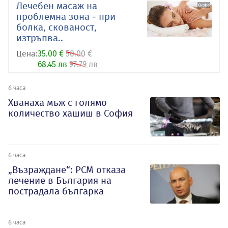
Лечебен масаж на
проблемна зона - при
болка, скованост,
изтръпва..
Цена:
35.00 €
50.00 €
68.45 лв
97.79 лв
6 часа
Хванаха мъж с голямо
количество хашиш в София
6 часа
„Възраждане“: РСМ отказа
лечение в България на
пострадала българка
6 часа