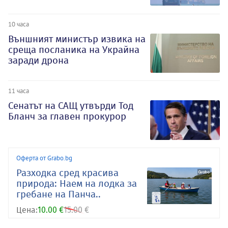
10 часа
Външният министър извика на
среща посланика на Украйна
заради дрона
11 часа
Сенатът на САЩ утвърди Тод
Бланч за главен прокурор
Оферта от Grabo.bg
Разходка сред красива
природа: Наем на лодка за
гребане на Панча..
Цена:
10.00 €
15.00 €