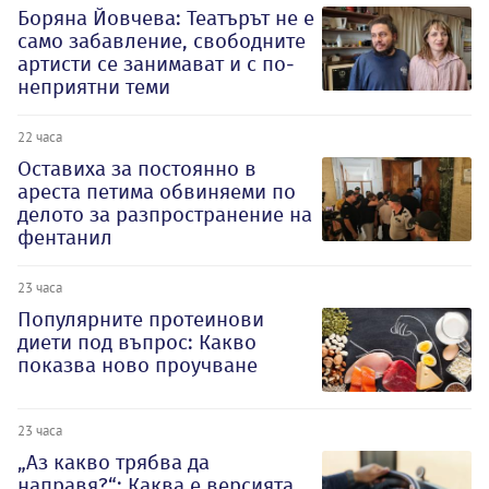
Боряна Йовчева: Театърът не е
само забавление, свободните
артисти се занимават и с по-
неприятни теми
22 часа
Оставиха за постоянно в
ареста петима обвиняеми по
делото за разпространение на
фентанил
23 часа
Популярните протеинови
диети под въпрос: Какво
показва ново проучване
23 часа
„Аз какво трябва да
направя?“: Каква е версията