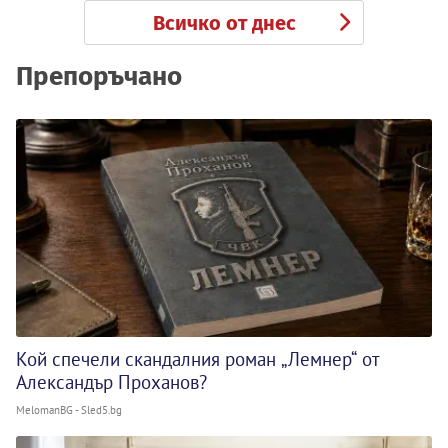
Всичко от днес
Препоръчано
Кой спечели скандалния роман „Лемнер“ от
Александър Проханов?
MelomanBG - Sled5.bg