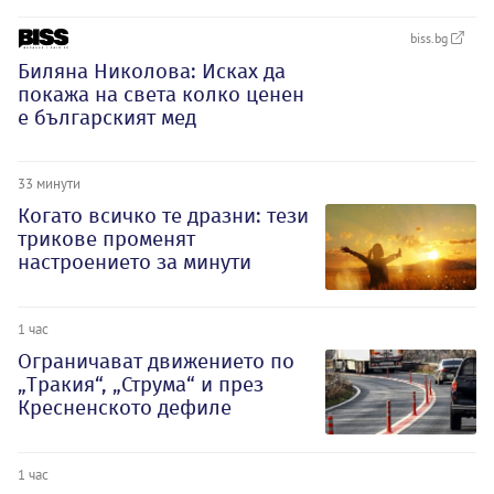
biss.bg
Биляна Николова: Исках да
покажа на света колко ценен
е българският мед
33 минути
Когато всичко те дразни: тези
трикове променят
настроението за минути
1 час
Ограничават движението по
„Тракия“, „Струма“ и през
Кресненското дефиле
1 час