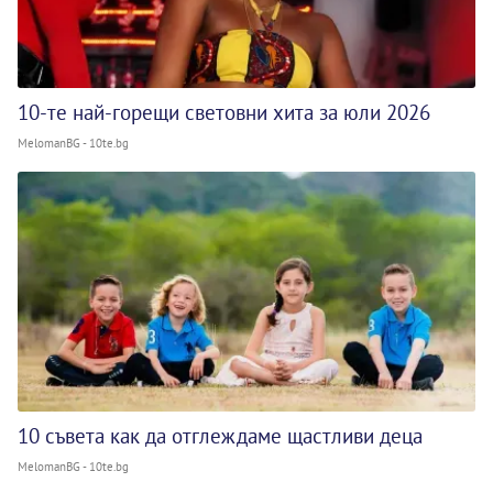
10-те най-горещи световни хита за юли 2026
MelomanBG - 10te.bg
10 съвета как да отглеждаме щастливи деца
MelomanBG - 10te.bg