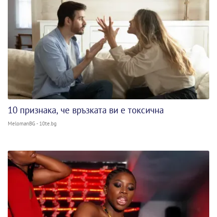
10 признака, че връзката ви е токсична
MelomanBG - 10te.bg