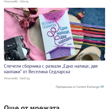
MelomanBG - 10te.bg
Спечели сборника с разкази „Едно налице, две
наопаки“ от Веселина Седларска
MelomanBG - Sled5.bg
Препоръчано от Content Exchange
Още от мрежата