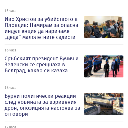
15 часа
Иво Христов за убийството в
Пловдив: Намирам за опасна
индулгенция да наричаме
„деца” малолетните садисти
16 часа
Сръбският президент Вучич и
Зеленски се срещнаха в
Белград, какво си казаха
16 часа
Бурни политически реакции
след новината за взривения
дрон, опозицията настоява за
отговори
17 часа