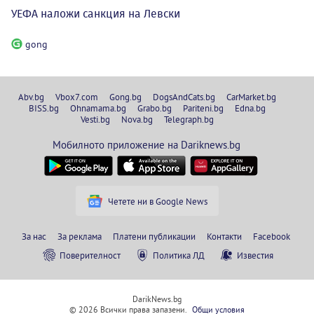
УЕФА наложи санкция на Левски
gong
Abv.bg
Vbox7.com
Gong.bg
DogsAndCats.bg
CarMarket.bg
BISS.bg
Ohnamama.bg
Grabo.bg
Pariteni.bg
Edna.bg
Vesti.bg
Nova.bg
Telegraph.bg
Мобилното приложение на Dariknews.bg
Четете ни в Google News
За нас
За реклама
Платени публикации
Контакти
Facebook
Поверителност
Политика ЛД
Известия
DarikNews.bg
© 2026 Всички права запазени.
Общи условия