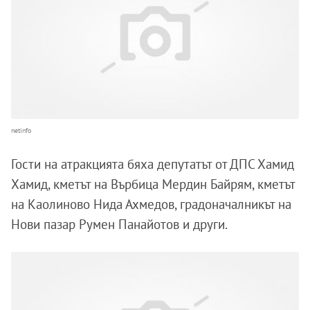
netinfo
Гости на атракцията бяха депутатът от ДПС Хамид
Хамид, кметът на Върбица Мердин Байрям, кметът
на Каолиново Нида Ахмедов, градоначалникът на
Нови пазар Румен Панайотов и други.