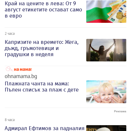
Край на цените в лева: От 9
август етикетите остават само
в евро
2 часа
Капризите на времето: Жега,
дъжд, гръмотевици и
градушки в неделя
ohnamama.bg
Плажната чанта на мама:
Пълен списък за плаж с дете
8 часа
Адмирал Ефтимов за падналия