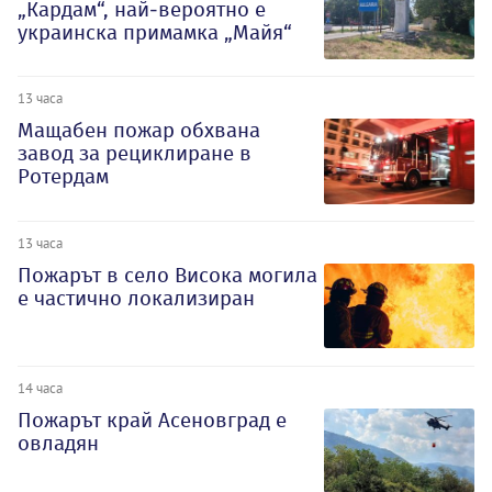
„Кардам“, най-вероятно е
украинска примамка „Майя“
13 часа
Мащабен пожар обхвана
завод за рециклиране в
Ротердам
13 часа
Пожарът в село Висока могила
е частично локализиран
14 часа
Пожарът край Асеновград е
овладян