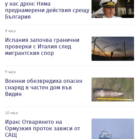
у нас дрон: Няма
преднамерени действия срещу
България
9 часа
Испания започва гранични
проверки с Италия след
мигрантския спор
9 часа
Военни обезвредиха опасен
снаряд в частен дом във
Видин
10 часа
Иран: Отварянето на
Ормузкия проток зависи от
САЩ