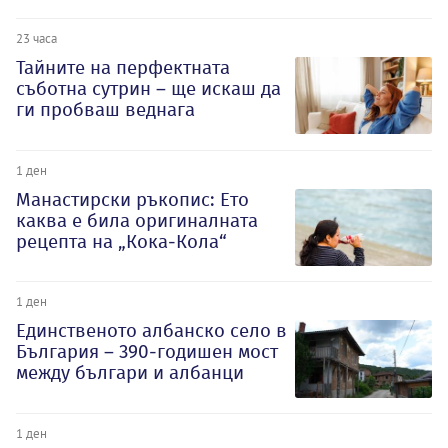
23 часа
Тайните на перфектната
съботна сутрин – ще искаш да
ги пробваш веднага
1 ден
Манастирски ръкопис: Ето
каква е била оригиналната
рецепта на „Кока-Кола“
1 ден
Единственото албанско село в
България – 390-годишен мост
между българи и албанци
1 ден