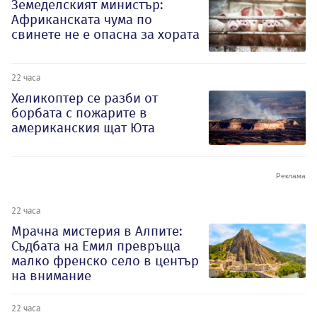
Земеделският министър:
Африканската чума по
свинете не е опасна за хората
22 часа
Хеликоптер се разби от
борбата с пожарите в
американския щат Юта
22 часа
Мрачна мистерия в Алпите:
Съдбата на Емил превръща
малко френско село в център
на внимание
22 часа