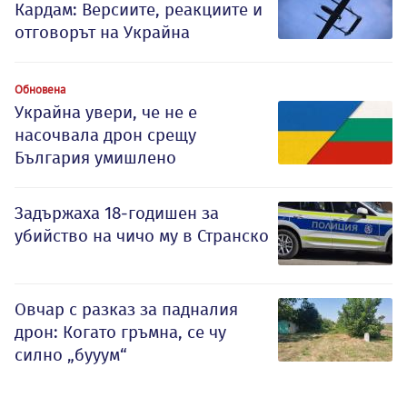
Кардам: Версиите, реакциите и
отговорът на Украйна
Обновена
Украйна увери, че не е
насочвала дрон срещу
България умишлено
Задържаха 18-годишен за
убийство на чичо му в Странско
Овчар с разказ за падналия
дрон: Когато гръмна, се чу
силно „бууум“