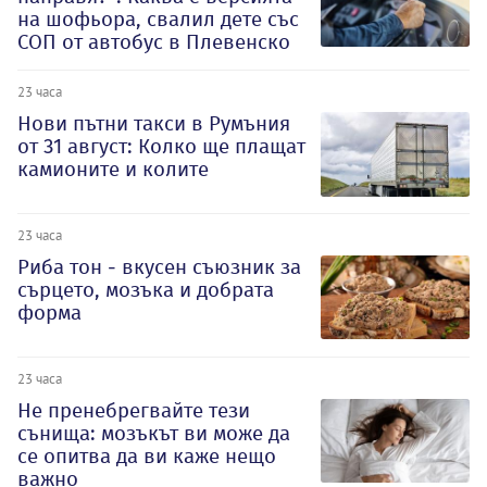
на шофьора, свалил дете със
СОП от автобус в Плевенско
23 часа
Нови пътни такси в Румъния
от 31 август: Колко ще плащат
камионите и колите
23 часа
Риба тон - вкусен съюзник за
сърцето, мозъка и добрата
форма
23 часа
Не пренебрегвайте тези
сънища: мозъкът ви може да
се опитва да ви каже нещо
важно