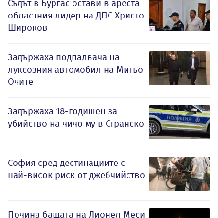
Съдът в Бургас остави в ареста
областния лидер на ДПС Христо
Широков
Задържаха подпалвача на
луксозния автомобил на Митьо
Очите
Задържаха 18-годишен за
убийство на чичо му в Странско
София сред дестинациите с
най-висок риск от джебчийство
Почина бащата на Лионел Меси